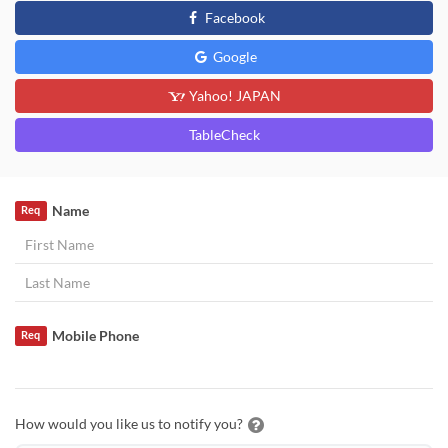
Facebook
Google
Yahoo! JAPAN
TableCheck
Name
Req
Mobile Phone
Req
How would you like us to notify you?