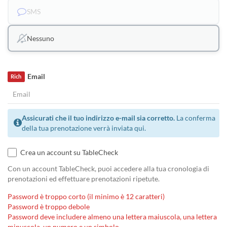
SMS
Nessuno
Email
Rich
Assicurati che il tuo indirizzo e-mail sia corretto.
La conferma
della tua prenotazione verrà inviata qui.
Crea un account su TableCheck
Con un account TableCheck, puoi accedere alla tua cronologia di
prenotazioni ed effettuare prenotazioni ripetute.
Password è troppo corto (il minimo è 12 caratteri)
Password è troppo debole
Password deve includere almeno una lettera maiuscola, una lettera
minuscola, un numero e un simbolo.