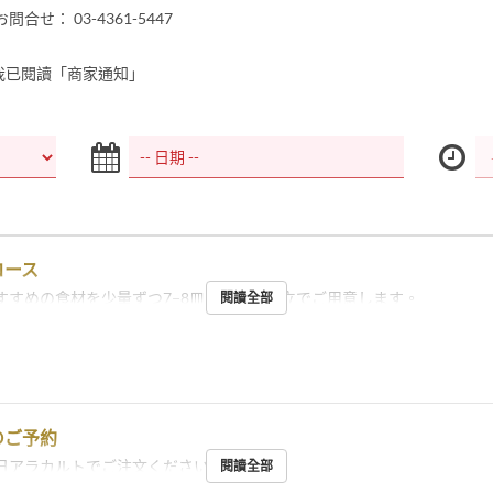
合せ： 03-4361-5447
我已閱讀「商家通知」
コース
すすめの食材を少量ずつ7−8皿、コース仕立でご用意します。
閱讀全部
のご予約
日アラカルトでご注文ください。
閱讀全部