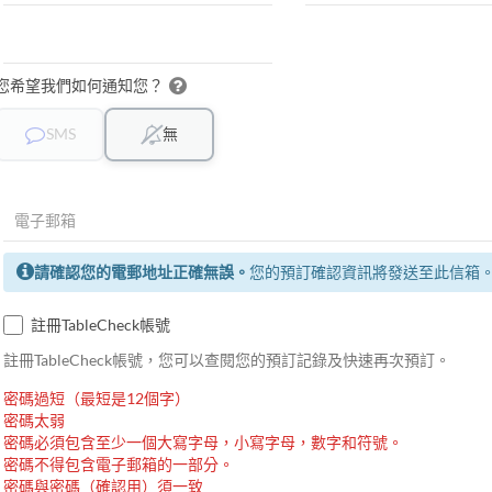
您希望我們如何通知您？
SMS
無
請確認您的電郵地址正確無誤。
您的預訂確認資訊將發送至此信箱
註冊TableCheck帳號
註冊TableCheck帳號，您可以查閱您的預訂記錄及快速再次預訂。
密碼過短（最短是12個字）
密碼太弱
密碼必須包含至少一個大寫字母，小寫字母，數字和符號。
密碼不得包含電子郵箱的一部分。
密碼與密碼（確認用）須一致