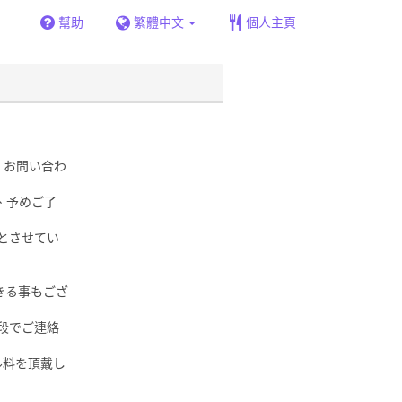
幫助
繁體中文
個人主頁
、お問い合わ
、予めご了
とさせてい
きる事もござ
段でご連絡
ル料を頂戴し