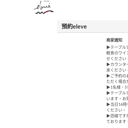
預約eleve
商家通知
▶︎テーブ
軽食のワイ
せください
▶︎カウン
承ください
▶︎ご予約
ただく場合
▶︎1名様
▶︎テーブ
います。お
▶︎当日1
ください。
▶︎恐縮で
ております