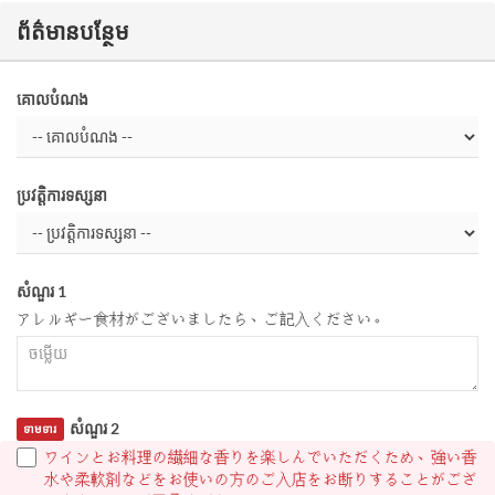
ព័ត៌មានបន្ថែម
គោលបំណង
ប្រវត្តិការទស្សនា
សំណួរ 1
アレルギー食材がございましたら、ご記入ください。
សំណួរ 2
ទាមទារ
ワインとお料理の繊細な香りを楽しんでいただくため、強い香
水や柔軟剤などをお使いの方のご入店をお断りすることがござ