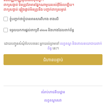
ពាក្យសង្ងាត់ មិនត្រូវតែមានផ្នែកណាមួយរបស់អ៊ីម៉ែលឡើយ។
ពាក្យសង្ងាត់ ផ្ទៀងផ្ទាត់មិនត្រូវនឹង បញ្ជាក់ពាក្យសម្ងាត់
ខ្ញុំបញ្ជាក់ថាខ្ញុំបានអានសារពីហាង ខាងលើ
ទទួលយកការផ្តល់ពាក្យពី eleve និងហាងដែលពាក់ព័ន្ធ
ដោយបញ្ចូនសំណុំបែបបទនេះ អ្នកយល់ព្រមទៅ
លក្ខខណ្ឌ និងគោលនយោបាយពាក់
ព័ន្ធ
នេះ។
សំរាប់ភោជនីយដ្ឋាន
លក្ខខណ្ឌសេវា