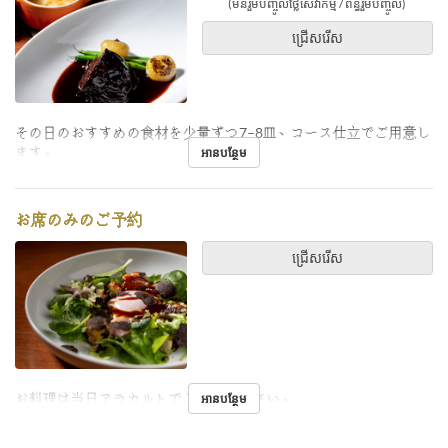
(មិនរួមបញ្ចូលថ្លៃសេវាកម្ម / ពន្ធរួមបញ្ចូល)
ជ្រើសរើស
その日のおすすめの食材を少量ずつ7−8皿、コース仕立でご用意し
ます。
អានបន្ថែម
お席のみのご予約
ជ្រើសរើស
お料理は当日アラカルトでご注文ください。
អានបន្ថែម