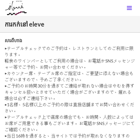
ការកក់នៅ eleve
សារពីហាង
▶︎テーブルチェックでのご予約は、レストランとしてのご利用に限
ります。
軽食のワインバーとしてご利用の場合は、お電話かSNSメッセンジ
ャー等でご予約、お問い合わせください。
▶︎カウンター席、テーブル席のご指定は、ご要望に添えない場合も
ございますので、予めご了承ください。
▶︎ご予約のお時間30分を過ぎてご連絡が取れない場合はやむを得ず
キャンセル扱いとさせていただく場合がございますので、遅れる
場合は必ずご連絡下さい。
▶︎1名様、5名様以上のご予約の際は直接店舗までお問い合わせくだ
さい。
▶︎テーブルチェック上で満席の場合でも、お時間、人数によっては
お席がご用意できる事もございます。お電話かSNSメッセージにて
ご確認ください。
▶︎当日16時を過ぎると、当サイトでは予約が取れなくなりますの