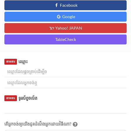
Facebook
Google
Yahoo! JAPAN
TableCheck
ឈ្មោះ
ទាមទារ
ទូរស័ព្ទចល័ត
ទាមទារ
តើអ្នកចង់ឲ្យយើងជូនដំណឹងអ្នកដោយវិធីណា?