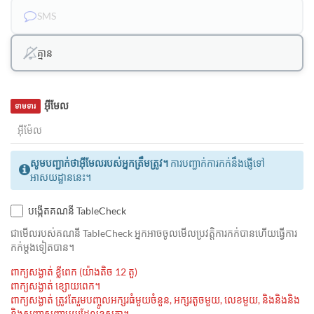
SMS
គ្មាន
អ៊ីមែល
ទាមទារ
សូមបញ្ជាក់ថាអ៊ីមែលរបស់អ្នកត្រឹមត្រូវ។
ការបញ្ជាក់ការកក់នឹងផ្ញើទៅ
អាសយដ្ឋាននេះ។
បង្កើតគណនី TableCheck
ជាមេីលរបស់គណនី TableCheck អ្នកអាចចូលមើលប្រវត្តិការកក់បានហើយធ្វើការ
កក់ម្ដងទៀតបាន។
ពាក្យសង្ងាត់ ខ្លីពេក (យ៉ាងតិច 12 តួ)
ពាក្យសង្ងាត់ ខ្សោយពេក។
ពាក្យសង្ងាត់ ត្រូវតែរួមបញ្ចូលអក្សរធំមួយចំនួន, អក្សរតូចមួយ, លេខមួយ, និងនិងនិង
និងសញ្ញាសញ្ញាមួយដែលខុសគ្នា។