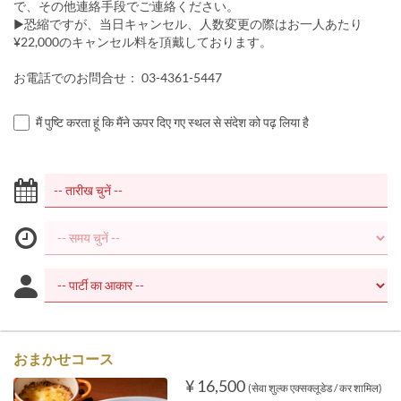
で、その他連絡手段でご連絡ください。
▶︎恐縮ですが、当日キャンセル、人数変更の際はお一人あたり
¥22,000のキャンセル料を頂戴しております。
お電話でのお問合せ： 03-4361-5447
मैं पुष्टि करता हूं कि मैंने ऊपर दिए गए स्थल से संदेश को पढ़ लिया है
おまかせコース
¥ 16,500
(सेवा शुल्क एक्सक्लूडेड / कर शामिल)