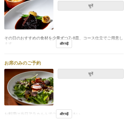
चुनें
その日のおすすめの食材を少量ずつ7−8皿、コース仕立でご用意し
ます。
और पढ़ें
お席のみのご予約
चुनें
お料理は当日アラカルトでご注文ください。
और पढ़ें