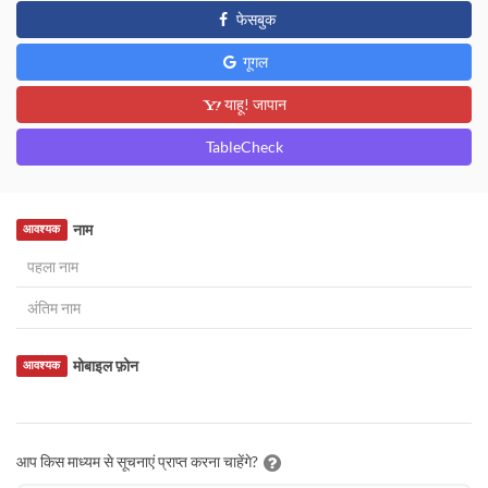
फेसबुक
गूगल
याहू! जापान
TableCheck
नाम
आवश्यक
मोबाइल फ़ोन
आवश्यक
आप किस माध्यम से सूचनाएं प्राप्त करना चाहेंगे?