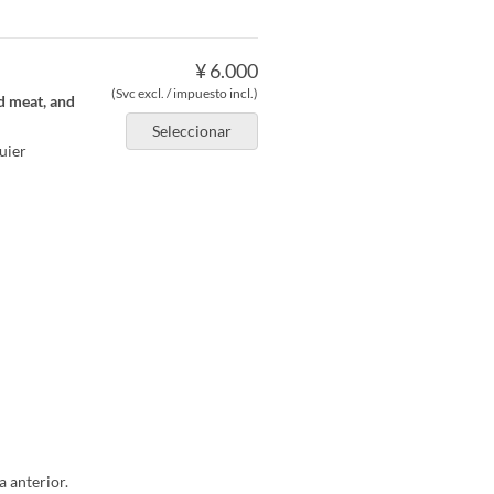
¥ 6.000
(Svc excl. / impuesto incl.)
d meat, and
Seleccionar
uier
a anterior.