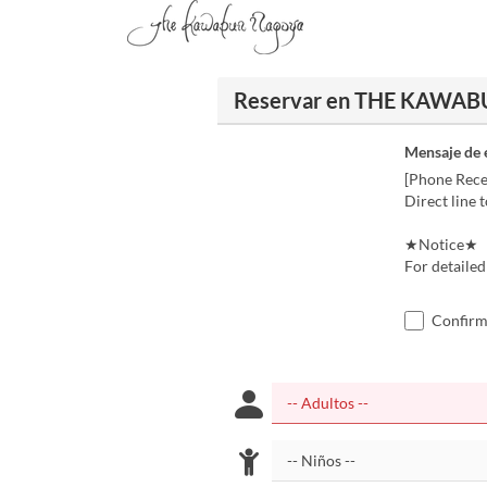
Reservar en THE KAWA
Mensaje de 
[Phone Rece
Direct line 
★Notice★
For detailed
Confirmo