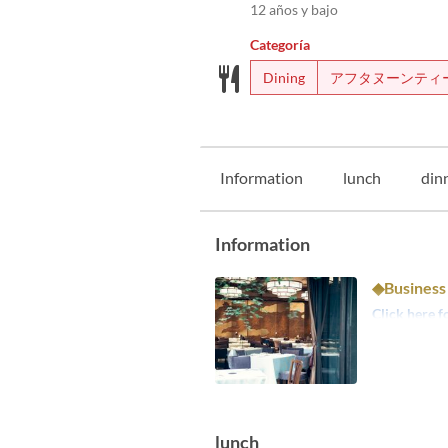
12 años y bajo
Categoría
Dining
アフタヌーンティ
Information
lunch
din
Information
◆Business
Click here f
lunch