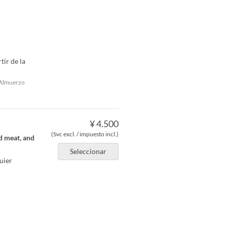
tir de la
Almuerzo
¥ 4.500
(Svc excl. / impuesto incl.)
d meat, and
Seleccionar
uier