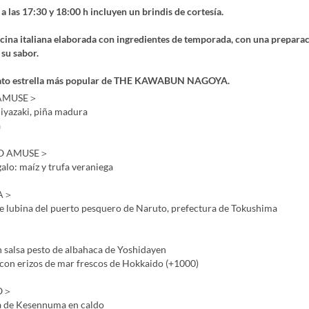
 a las 17:30 y 18:00 h incluyen un brindis de cortesía.
cina italiana elaborada con ingredientes de temporada, con una preparac
 su sabor.
plato estrella más popular de THE KAWABUN NAGOYA.
AMUSE＞
yazaki, piña madura
a
O AMUSE＞
lo: maíz y trufa veraniega
A＞
e lubina del puerto pesquero de Naruto, prefectura de Tokushima
n salsa pesto de albahaca de Yoshidayen
 con erizos de mar frescos de Hokkaido (+1000)
O＞
ta de Kesennuma en caldo