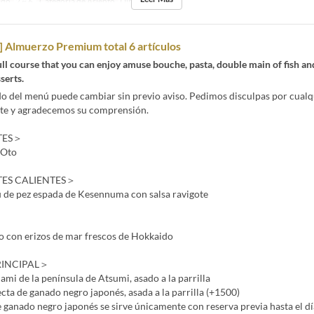
ido
2 ~ 6
Categoría de Asiento
Dining
 Almuerzo Premium total 6 artículos
ll course that you can enjoy amuse bouche, pasta, double main of fish an
serts.
do del menú puede cambiar sin previo aviso. Pedimos disculpas por cualq
te y agradecemos su comprensión.
TES＞
 Oto
ES CALIENTES＞
 de pez espada de Kesennuma con salsa ravigote
llo con erizos de mar frescos de Hokkaido
RINCIPAL＞
i de la península de Atsumi, asado a la parrilla
ta de ganado negro japonés, asada a la parrilla (+1500)
 ganado negro japonés se sirve únicamente con reserva previa hasta el dí