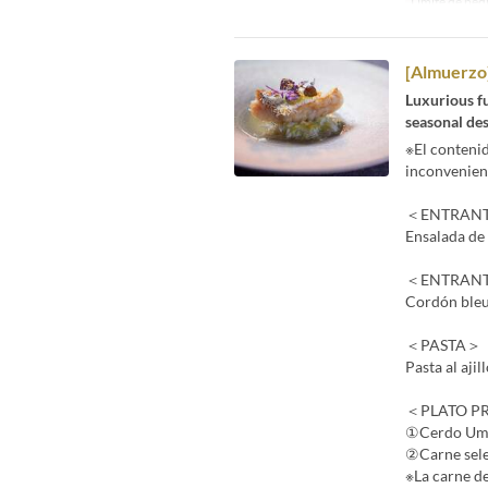
Límite de ped
[Almuerzo]
Luxurious fu
seasonal des
※El conteni
inconvenien
＜ENTRAN
Ensalada de
＜ENTRANT
Cordón bleu
＜PASTA＞
Pasta al aji
＜PLATO P
①Cerdo Umam
②Carne selec
※La carne de