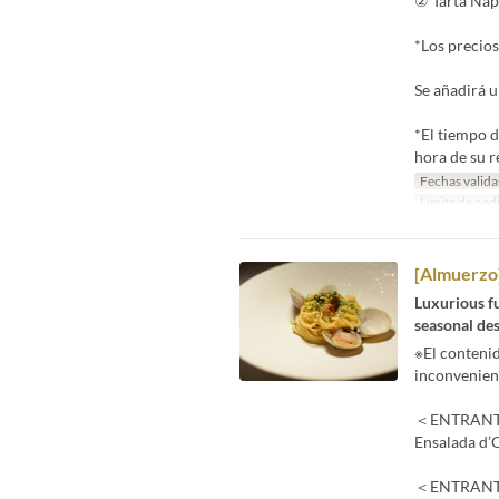
② Tarta Nap
*Los precio
Se añadirá u
*El tiempo d
hora de su r
Fechas valida
Límite de ped
[Almuerzo]
Luxurious fu
seasonal des
※El conteni
inconvenien
＜ENTRAN
Ensalada d’
＜ENTRANT