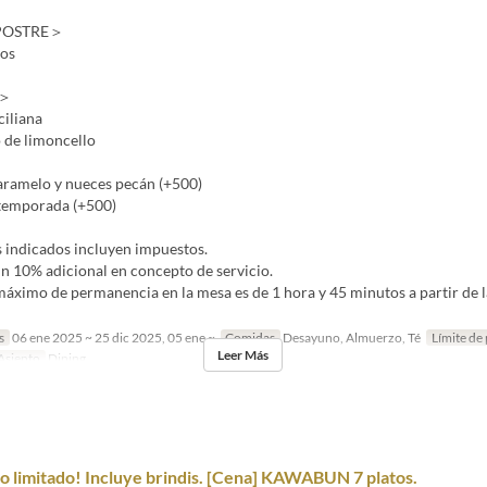
POSTRE＞
sos
S＞
ciliana
de limoncello
aramelo y nueces pecán (+500)
temporada (+500)
s indicados incluyen impuestos.
n 10% adicional en concepto de servicio.
áximo de permanencia en la mesa es de 1 hora y 45 minutos a partir de l
s
06 ene 2025 ~ 25 dic 2025, 05 ene ~
Comidas
Desayuno, Almuerzo, Té
Límite de
Leer Más
Asiento
Dining
o limitado! Incluye brindis. [Cena] KAWABUN 7 platos.