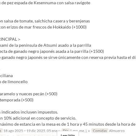
 de pez espada de Kesennuma con salsa ravigote
n salsa de tomate, salchicha casera y berenjenas
con erizos de mar frescos de Hokkaido (+1000)
RINCIPAL＞
mi de la península de Atsumi asado a la parrilla
cta de ganado negro japonés asada a la parrilla (+1500)
 ganado negro japonés se sirve únicamente con reserva previa hasta el dí
＞
ciliana
 de limoncello
caramelo y nueces pecán (+500)
 temporada (+500)
s indicados incluyen impuestos.
n 10% adicional en concepto de servicio.
áximo de estancia en la mesa es de 1 hora y 45 minutos desde la hora de 
s
18 ago 2025 ~ 19 dic 2025, 05 ene ~
Día
l, ma, me, j, v
Comidas
Almuerzo
Leer Más