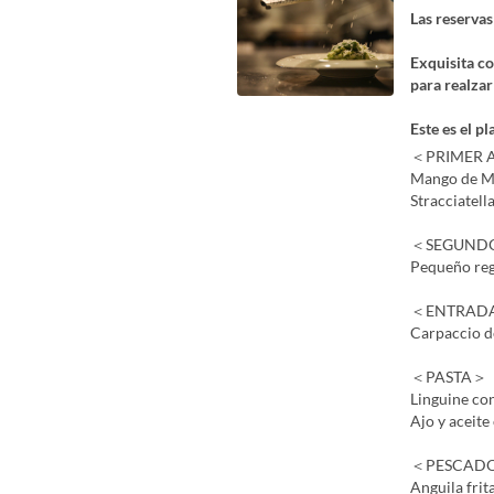
Las reservas
Exquisita co
para realzar
Este es el 
＜PRIMER 
Mango de Mi
Stracciatell
＜SEGUND
Pequeño rega
＜ENTRAD
Carpaccio d
＜PASTA＞
Linguine co
Ajo y aceite
＜PESCAD
Anguila fri