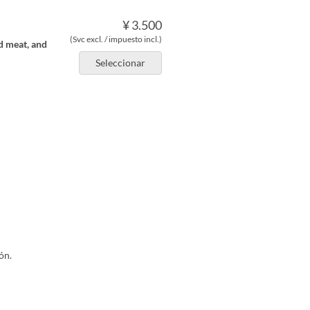
¥ 3.500
(Svc excl. / impuesto incl.)
d meat, and
Seleccionar
ón.