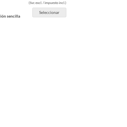
(Svc excl. / impuesto incl.)
Seleccionar
ión sencilla