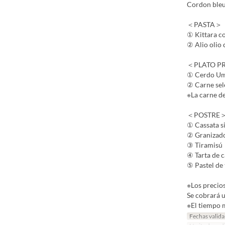
Cordon bleu
＜PASTA＞
① Kittara co
② Alio olio 
＜PLATO P
① Cerdo Uma
② Carne sele
※La carne de
＜POSTRE
① Cassata si
② Granizado
③ Tiramisú
④ Tarta de 
⑤ Pastel de
※Los precio
Se cobrará u
※El tiempo m
Fechas valida