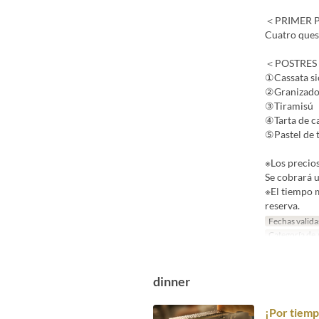
＜PRIMER 
Cuatro que
＜POSTRE
①Cassata si
②Granizado 
③Tiramisú
④Tarta de c
⑤Pastel de 
※Los precio
Se cobrará u
※El tiempo m
reserva.
Fechas valida
Categoría de 
dinner
¡Por tiemp