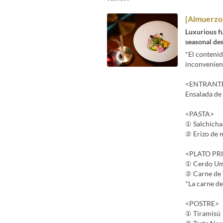
[Almuerzo]
Luxurious fu
seasonal des
*El contenid
inconvenien
<ENTRANT
Ensalada de
<PASTA>
① Salchicha 
② Erizo de 
<PLATO PR
① Cerdo Uma
② Carne de 
*La carne d
<POSTRE>
① Tiramisú