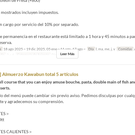
oleón de Fresa (+800)
s mostrados incluyen impuestos.
n cargo por servicio del 10% por separado.
e permanencia en el restaurante está limitado a 1 hora y 45 minutos a par
eserva.
s
18 ago 2025 ~ 19 dic 2025, 05 ene ~ 11 ago, 17 ago ~
Día
l, ma, me, j, v
Comidas
Leer Más
ido
2 ~ 6
Categoría de Asiento
Dining
 Almuerzo Kawabun total 5 artículos
ll course that you can enjoy amuse bouche, pasta, double main of fish an
serts.
do del menú puede cambiar sin previo aviso. Pedimos disculpas por cualq
te y agradecemos su comprensión.
TES＞
Ott
ES CALIENTES＞