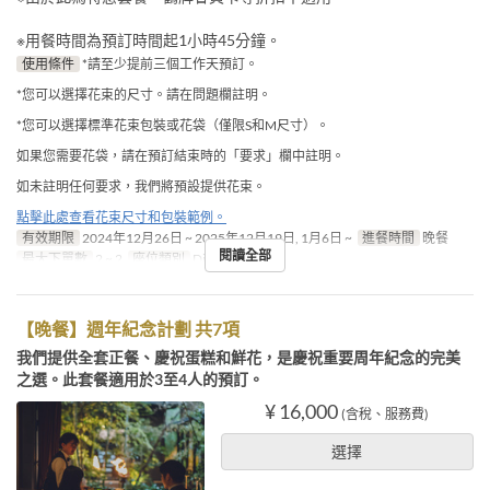
※用餐時間為預訂時間起1小時45分鐘。
使用條件
*請至少提前三個工作天預訂。
*您可以選擇花束的尺寸。請在問題欄註明。
*您可以選擇標準花束包裝或花袋（僅限S和M尺寸）。
如果您需要花袋，請在預訂結束時的「要求」欄中註明。
如未註明任何要求，我們將預設提供花束。
點擊此處查看花束尺寸和包裝範例。
有效期限
2024年12月26日 ~ 2025年12月19日, 1月6日 ~
進餐時間
晚餐
閱讀全部
最大下單數
2 ~ 2
座位類別
Dining
【晚餐】週年紀念計劃 共7項
我們提供全套正餐、慶祝蛋糕和鮮花，是慶祝重要周年紀念的完美
之選。此套餐適用於3至4人的預訂。
¥ 16,000
(含稅、服務費)
選擇