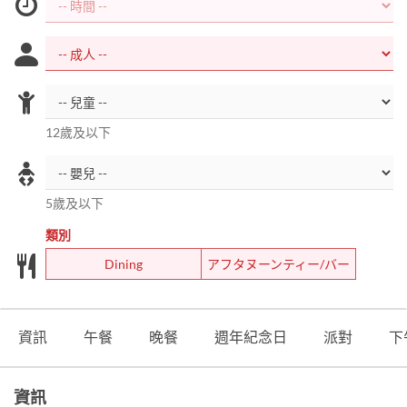
12歲及以下
5歲及以下
類別
Dining
アフタヌーンティー/バー
資訊
午餐
晚餐
週年紀念日
派對
下
資訊