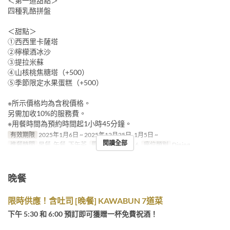
＜第一道甜點＞
四種乳酪拼盤
＜甜點＞
①西西里卡薩塔
②檸檬酒冰沙
③提拉米蘇
④山核桃焦糖塔（+500）
⑤季節限定水果蛋糕（+500）
※所示價格均為含稅價格。
另需加收10%的服務費。
※用餐時間為預約時間起1小時45分鐘。
有效期限
2025年1月6日 ~ 2025年12月25日, 1月5日 ~
閱讀全部
進餐時間
早餐, 午餐, 下午茶
最大下單數
2 ~ 6
座位類別
Dining
晚餐
限時供應！含吐司 [晚餐] KAWABUN 7道菜
下午 5:30 和 6:00 預訂即可獲贈一杯免費祝酒！