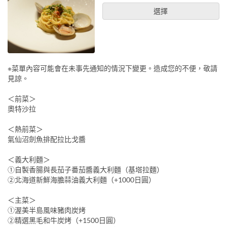
選擇
※菜單內容可能會在未事先通知的情況下變更。造成您的不便，敬請
見諒。
＜前菜＞
奧特沙拉
＜熱前菜＞
氣仙沼劍魚排配拉比戈醬
＜義大利麵＞
①自製香腸與長茄子番茄醬義大利麵（基塔拉麵）
②北海道新鮮海膽蒜油義大利麵（+1000日圓）
＜主菜＞
①渥美半島風味豬肉炭烤
②精選黑毛和牛炭烤（+1500日圓）