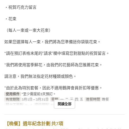
・祝賀巧克力留言
・花束
（每人一束或一束大花束）
如果您選擇每人一束，我們將為您準備迷你袋裝花束。
*請在預訂表格末尾的“請求”欄中填寫您對甜點的祝賀留言。
*我們將使用當季鮮花，由我們的花藝師為您推薦花束。
請注意，我們無法指定花材種類或顏色。
*由於此為特別套餐，因此不適用鶴牌會員折扣等優惠。
使用條件
*至少需提前3天預訂。
有效期限
3月1日 ~ 3月31日
星期
一, 二, 三, 四, 五
進餐時間
晚餐
閱讀全部
最大下單數
2 ~ 6
座位類別
Dining
【晚餐】週年紀念計劃 共7項