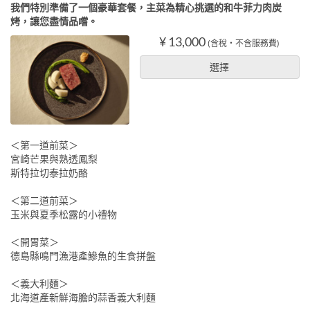
我們特別準備了一個豪華套餐，主菜為精心挑選的和牛菲力肉炭
烤，讓您盡情品嚐。
¥ 13,000
(含稅・不含服務費)
選擇
＜第一道前菜＞
宮崎芒果與熟透鳳梨
斯特拉切泰拉奶酪
＜第二道前菜＞
玉米與夏季松露的小禮物
＜開胃菜＞
德島縣鳴門漁港產鰺魚的生食拼盤
＜義大利麵＞
北海道產新鮮海膽的蒜香義大利麵