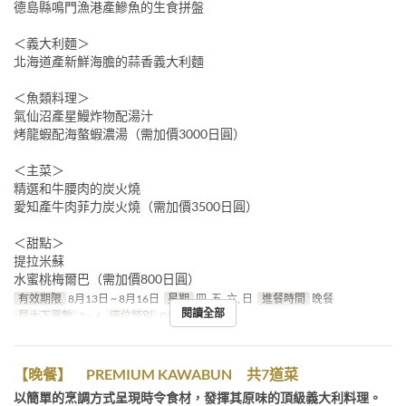
德島縣鳴門漁港產鰺魚的生食拼盤
＜義大利麵＞
北海道產新鮮海膽的蒜香義大利麵
＜魚類料理＞
氣仙沼產星鰻炸物配湯汁
烤龍蝦配海螯蝦濃湯（需加價3000日圓）
＜主菜＞
精選和牛腰肉的炭火燒
愛知產牛肉菲力炭火燒（需加價3500日圓）
＜甜點＞
提拉米蘇
水蜜桃梅爾巴（需加價800日圓）
有效期限
8月13日 ~ 8月16日
星期
四, 五, 六, 日
進餐時間
晚餐
閱讀全部
最大下單數
2 ~ 6
座位類別
Dining
【晚餐】 PREMIUM KAWABUN 共7道菜
以簡單的烹調方式呈現時令食材，發揮其原味的頂級義大利料理。