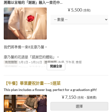
將難以言喻的「謝謝」融入一束花中…
¥ 5,500
(含稅)
我們將準備一束8支康乃馨。
康乃馨的花語是「感謝您的體貼」。
有效期限
5月1日 ~ 5月31日
進餐時間
午餐, 下午茶, 晚餐
閱讀全部
座位類別
Dining, アフタヌーンティー/バー
【午餐】畢業慶祝計畫——5道菜
This plan includes a flower bag, perfect for a graduation gift!
¥ 7,150
(含稅、服務費)
選擇