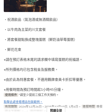
・祝酒飲品（氣泡酒或無酒精飲品）
・以牛肉為主菜的川文套餐
・將套餐甜點換成整塊蛋糕（鮮奶油草莓蛋糕）
・鮮花花束
※請在預訂表格末尾的請求欄中填寫蛋糕的祝福語。
※所列價格均已包含稅金及服務費。
※由於此為特惠套餐，不適用鶴牌會員卡折扣等優惠。
※用餐時間為預訂時間起1小時45分鐘。
使用條件
*請至少提前三個工作天預約。
點擊此處查看禮品包裝範例。
有效期限
2024年12月26日 ~ 2025年12月19日, 1月6日 ~
進餐時間
晚餐
閱讀全部
最大下單數
3 ~ 4
座位類別
Dining