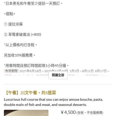
*日本黑毛和牛需至少提前一天預訂。
<甜點>
① 提拉米蘇
② 草莓拿破崙派 (+800)
*以上價格均已含稅。
另加收10%服務費。
*用餐時間自預訂時間起限1小時45分鐘。
有效期限
2025年8月18日 ~ 2025年12月19日, 1月5日 ~ 8月11日, 8月17日 ~
閱讀全部
星期
一, 二, 三, 四, 五
進餐時間
午餐
最大下單數
2 ~ 6
座位類別
Dining
【午餐】川文午餐，共5道菜
Luxurious full course that you can enjoy amuse bouche, pasta,
double main of fish and meat, and seasonal desserts.
¥ 4,500
(含稅・不含服務費)