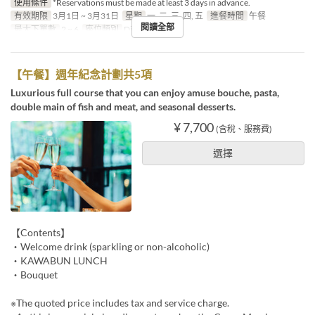
使用條件
*Reservations must be made at least 3 days in advance.
有效期限
3月1日 ~ 3月31日
星期
一, 二, 三, 四, 五
進餐時間
午餐
閱讀全部
最大下單數
2 ~ 6
座位類別
Dining
【午餐】週年紀念計劃共5項
Luxurious full course that you can enjoy amuse bouche, pasta,
double main of fish and meat, and seasonal desserts.
¥ 7,700
(含稅、服務費)
選擇
【Contents】
・Welcome drink (sparkling or non-alcoholic)
・KAWABUN LUNCH
・Bouquet
※The quoted price includes tax and service charge.