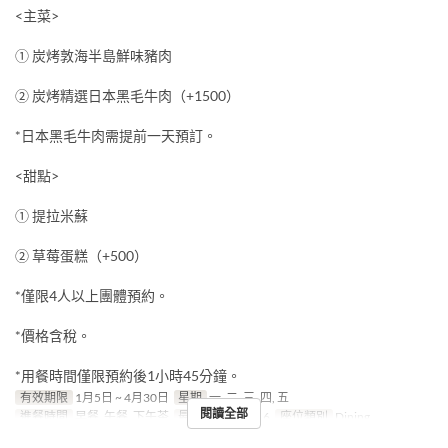
<主菜>
① 炭烤敦海半島鮮味豬肉
② 炭烤精選日本黑毛牛肉（+1500）
*日本黑毛牛肉需提前一天預訂。
<甜點>
① 提拉米蘇
② 草莓蛋糕（+500）
*僅限4人以上團體預約。
*價格含稅。
*用餐時間僅限預約後1小時45分鐘。
有效期限
1月5日 ~ 4月30日
星期
一, 二, 三, 四, 五
閱讀全部
進餐時間
早餐, 午餐, 下午茶
最大下單數
4 ~ 6
座位類別
Dining