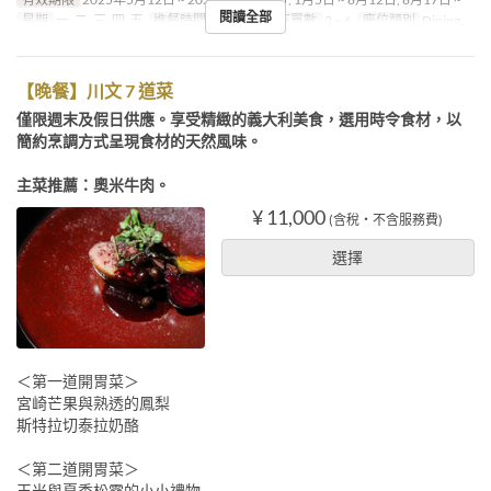
閱讀全部
星期
一, 二, 三, 四, 五
進餐時間
晚餐
最大下單數
2 ~ 6
座位類別
Dining
【晚餐】川文 7 道菜
僅限週末及假日供應。享受精緻的義大利美食，選用時令食材，以
簡約烹調方式呈現食材的天然風味。
主菜推薦：奧米牛肉。
¥ 11,000
(含稅・不含服務費)
選擇
＜第一道開胃菜＞
宮崎芒果與熟透的鳳梨
斯特拉切泰拉奶酪
＜第二道開胃菜＞
玉米與夏季松露的小小禮物