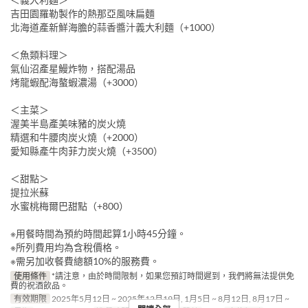
吉田園羅勒製作的熱那亞風味扁麵
北海道產新鮮海膽的蒜香醬汁義大利麵（+1000）
＜魚類料理＞
氣仙沼產星鰻炸物，搭配湯品
烤龍蝦配海螯蝦濃湯（+3000）
＜主菜＞
渥美半島產美味豬的炭火燒
精選和牛腰肉炭火燒（+2000）
愛知縣產牛肉菲力炭火燒（+3500）
＜甜點＞
提拉米蘇
水蜜桃梅爾巴甜點（+800）
※用餐時間為預約時間起算1小時45分鐘。
※所列費用均為含稅價格。
※需另加收餐費總額10%的服務費。
使用條件
*請注意，由於時間限制，如果您預訂時間遲到，我們將無法提供免
費的祝酒飲品。
有效期限
2025年5月12日 ~ 2025年12月19日, 1月5日 ~ 8月12日, 8月17日 ~