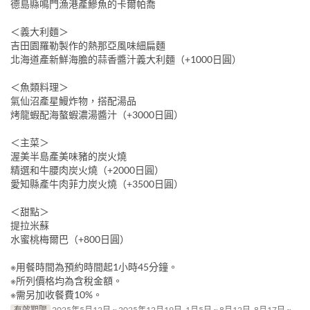
德島縣鳴門漁港產鰺魚的卡爾帕喬
＜義大利麵＞
吉田園羅勒製作的熱那亞風味細扁麵
北海道產新鮮海膽的蒜香醬汁義大利麵（+1000日圓）
＜魚類料理＞
氣仙沼產星鰻炸物，搭配湯品
烤龍蝦配海螯蝦濃湯醬汁（+3000日圓）
＜主菜＞
渥美半島產美味豬的炭火燒
精選和牛腰肉炭火燒（+2000日圓）
愛知縣產牛肉菲力炭火燒（+3500日圓）
＜甜點＞
提拉米蘇
水蜜桃梅爾巴（+800日圓）
※用餐時間為預約時間起1小時45分鐘。
※所列價格均為含稅金額。
※需另加收餐費10%。
有效期限
2025年5月12日 ~ 2025年12月19日, 1月5日 ~ 8月12日, 8月17日 ~