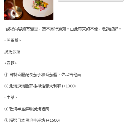
*課程內容如有變更，恕不另行通知。由此帶來的不便，敬請諒解。
<開胃菜>
奧托沙拉
<意麵>
① 自製香腸配長茄子和番茄醬，佐以吉他面
② 北海道海膽蒜橄欖油義大利麵 (+1000)
<主菜>
① 敦海半島鮮味炭烤豬肉
② 精選日本黑毛牛炭烤 (+1500)