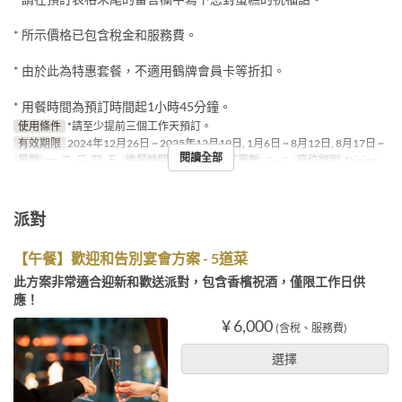
* 所示價格已包含稅金和服務費。
* 由於此為特惠套餐，不適用鶴牌會員卡等折扣。
* 用餐時間為預訂時間起1小時45分鐘。
使用條件
*請至少提前三個工作天預訂。
有效期限
2024年12月26日 ~ 2025年12月19日, 1月6日 ~ 8月12日, 8月17日 ~
閱讀全部
星期
一, 二, 三, 四, 五
進餐時間
晚餐
最大下單數
2 ~ 2
座位類別
Dining
派對
【午餐】歡迎和告別宴會方案 - 5道菜
此方案非常適合迎新和歡送派對，包含香檳祝酒，僅限工作日供
應！
¥ 6,000
(含稅、服務費)
選擇