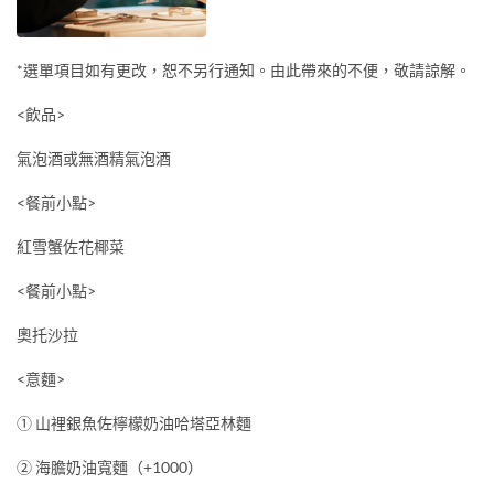
*選單項目如有更改，恕不另行通知。由此帶來的不便，敬請諒解。
<飲品>
氣泡酒或無酒精氣泡酒
<餐前小點>
紅雪蟹佐花椰菜
<餐前小點>
奧托沙拉
<意麵>
① 山裡銀魚佐檸檬奶油哈塔亞林麵
② 海膽奶油寬麵（+1000）