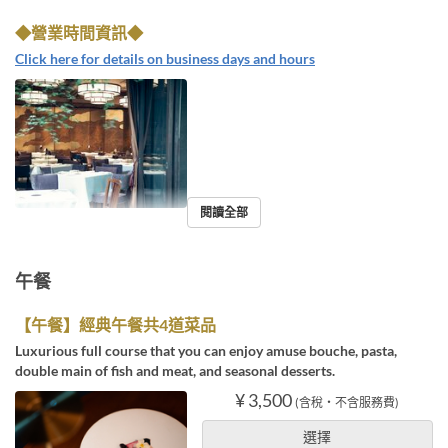
◆營業時間資訊◆
Click here for details on business days and hours
閱讀全部
午餐
【午餐】經典午餐共4道菜品
Luxurious full course that you can enjoy amuse bouche, pasta,
double main of fish and meat, and seasonal desserts.
¥ 3,500
(含稅・不含服務費)
選擇