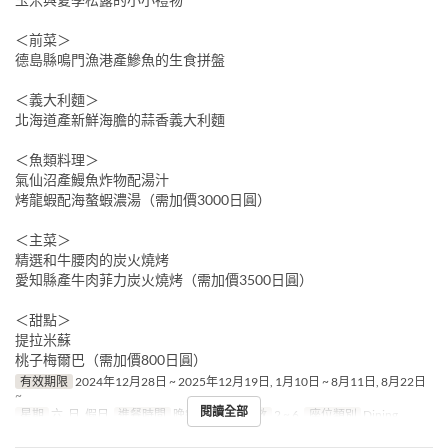
＜前菜＞
德島縣鳴門漁港產鰺魚的生食拼盤
＜義大利麵＞
北海道產新鮮海膽的蒜香義大利麵
＜魚類料理＞
氣仙沼產鰻魚炸物配湯汁
烤龍蝦配海螯蝦濃湯（需加價3000日圓）
＜主菜＞
精選和牛腰肉的炭火燒烤
愛知縣產牛肉菲力炭火燒烤（需加價3500日圓）
＜甜點＞
提拉米蘇
桃子梅爾巴（需加價800日圓）
有效期限
2024年12月28日 ~ 2025年12月19日, 1月10日 ~ 8月11日, 8月22日
~
閱讀全部
星期
六, 日, 假日
進餐時間
晚餐
最大下單數
2 ~ 6
座位類別
Dining