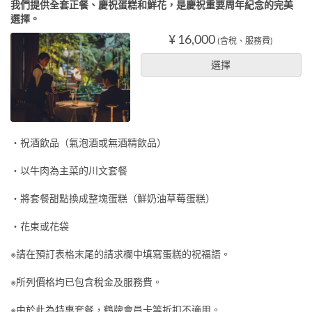
我們提供全套正餐、慶祝蛋糕和鮮花，是慶祝重要周年紀念的完美
選擇。
¥ 16,000
(含稅、服務費)
選擇
・祝酒飲品（氣泡酒或無酒精飲品）
・以牛肉為主菜的川文套餐
・將套餐甜點換成整塊蛋糕（鮮奶油草莓蛋糕）
・花束或花袋
※請在預訂表格末尾的請求欄中填寫蛋糕的祝福語。
※所列價格均已包含稅金及服務費。
※由於此為特惠套餐，鶴牌會員卡等折扣不適用。