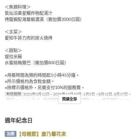
＜魚類料理＞
氣仙沼產星鰻炸物配湯汁
烤龍蝦配海螯蝦濃湯（需加價3000日圓）
＜主菜＞
愛知牛菲力肉的炭火燒烤
＜甜點＞
提拉米蘇
水蜜桃梅爾巴（需加價800日圓）
※用餐時間為預約時間起1小時45分鐘。
※所示價格均為含稅金額。
※除標示價格外，另需支付10%的服務費。
有效期限
2025年5月12日 ~ 2025年12月19日, 1月5日 ~ 8月12日, 8月17日 ~
閱讀全部
星期
一, 二, 三, 四, 五
進餐時間
晚餐
最大下單數
2 ~ 6
座位類別
Dining
週年紀念日
【母親節】康乃馨花束
加選