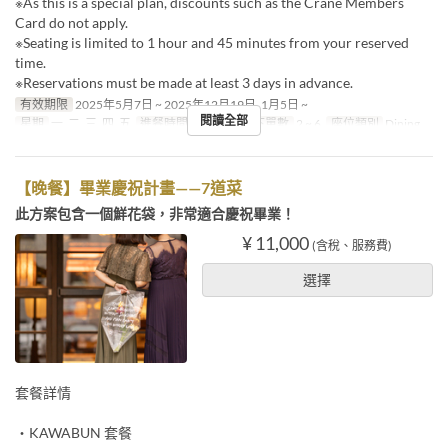
※As this is a special plan, discounts such as the Crane Members
Card do not apply.
※Seating is limited to 1 hour and 45 minutes from your reserved
time.
※Reservations must be made at least 3 days in advance.
有效期限
2025年5月7日 ~ 2025年12月19日, 1月5日 ~
閱讀全部
星期
一, 二, 三, 四, 五
進餐時間
午餐
最大下單數
2 ~ 6
座位類別
Dining
【晚餐】畢業慶祝計畫——7道菜
此方案包含一個鮮花袋，非常適合慶祝畢業！
¥ 11,000
(含稅、服務費)
選擇
套餐詳情
・KAWABUN 套餐