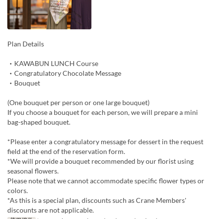
Plan Details
・KAWABUN LUNCH Course
・Congratulatory Chocolate Message
・Bouquet
(One bouquet per person or one large bouquet)
If you choose a bouquet for each person, we will prepare a mini
bag-shaped bouquet.
*Please enter a congratulatory message for dessert in the request
field at the end of the reservation form.
*We will provide a bouquet recommended by our florist using
seasonal flowers.
Please note that we cannot accommodate specific flower types or
colors.
*As this is a special plan, discounts such as Crane Members'
discounts are not applicable.