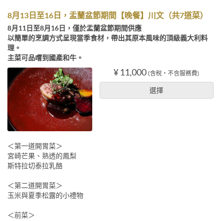
8月13日至16日，盂蘭盆節期間【晚餐】川文（共7道菜）
8月11日至8月16日，僅於盂蘭盆節期間供應
以簡單的烹調方式呈現當季食材，帶出其原本風味的頂級義大利料
理。
主菜可品嚐到國產和牛。
¥ 11,000
(含稅・不含服務費)
選擇
＜第一道開胃菜＞
宮崎芒果、熟透的鳳梨
斯特拉切泰拉乳酪
＜第二道開胃菜＞
玉米與夏季松露的小禮物
＜前菜＞