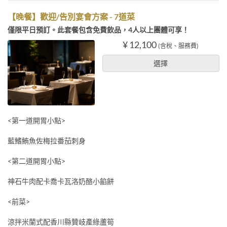
【晚餐】歡迎/告別宴會方案 - 7道菜
僅限平日預訂。此套餐包含免費飲品，4人以上團體可享！
¥ 12,100
(含稅、服務費)
選擇
<第一道開胃小點>
藍鰭鮪魚佐梅拉番茄刺身
<第二道開胃小點>
神石牛肉配卡喬卡瓦洛奶酪小餡餅
<前菜>
涼拌米蘭式配香川縣贊岐產綠蘆筍