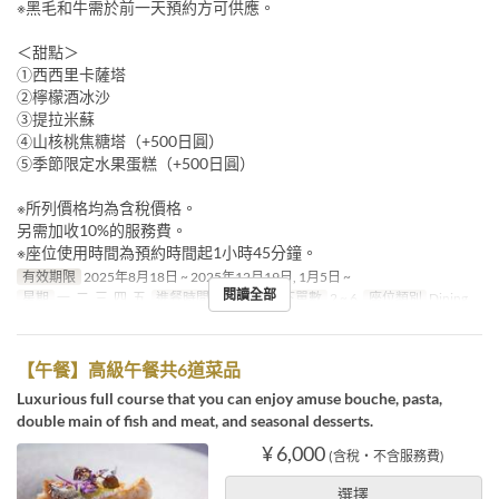
※黑毛和牛需於前一天預約方可供應。
＜甜點＞
①西西里卡薩塔
②檸檬酒冰沙
③提拉米蘇
④山核桃焦糖塔（+500日圓）
⑤季節限定水果蛋糕（+500日圓）
※所列價格均為含稅價格。
另需加收10%的服務費。
※座位使用時間為預約時間起1小時45分鐘。
有效期限
2025年8月18日 ~ 2025年12月19日, 1月5日 ~
閱讀全部
星期
一, 二, 三, 四, 五
進餐時間
午餐
最大下單數
2 ~ 6
座位類別
Dining
【午餐】高級午餐共6道菜品
Luxurious full course that you can enjoy amuse bouche, pasta,
double main of fish and meat, and seasonal desserts.
¥ 6,000
(含稅・不含服務費)
選擇