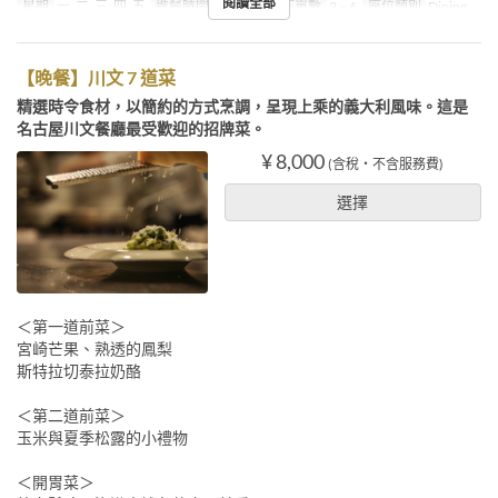
閱讀全部
星期
一, 二, 三, 四, 五
進餐時間
晚餐
最大下單數
2 ~ 6
座位類別
Dining
【晚餐】川文 7 道菜
精選時令食材，以簡約的方式烹調，呈現上乘的義大利風味。這是
名古屋川文餐廳最受歡迎的招牌菜。
¥ 8,000
(含稅・不含服務費)
選擇
＜第一道前菜＞
宮崎芒果、熟透的鳳梨
斯特拉切泰拉奶酪
＜第二道前菜＞
玉米與夏季松露的小禮物
＜開胃菜＞