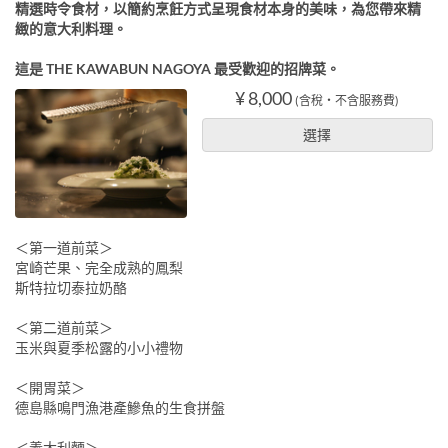
精選時令食材，以簡約烹飪方式呈現食材本身的美味，為您帶來精
緻的意大利料理。
這是 THE KAWABUN NAGOYA 最受歡迎的招牌菜。
¥ 8,000
(含稅・不含服務費)
選擇
＜第一道前菜＞
宮崎芒果、完全成熟的鳳梨
斯特拉切泰拉奶酪
＜第二道前菜＞
玉米與夏季松露的小小禮物
＜開胃菜＞
德島縣鳴門漁港產鰺魚的生食拼盤
＜義大利麵＞