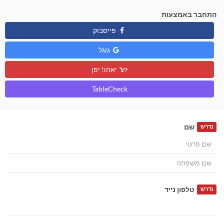
התחבר באמצעות
פייסבוק
גוגל
יאהו! יפן
TableCheck
שם
נדרש
טלפון נייד
נדרש