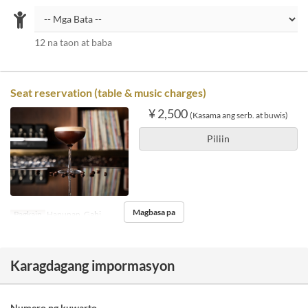
12 na taon at baba
Seat reservation (table & music charges)
¥ 2,500
(Kasama ang serb. at buwis)
Piliin
Magbasa pa
Pagkain
Hapunan, Gabi
Karagdagang impormasyon
Numero ng kuwarto