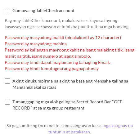
Gumawa ng TableCheck account
Pag may TableCheck account, makaka-akses kayo sa inyong
kasaysayan ng reserbasyon at lumikha paulit-ulit na mga booking.
Password ay masyadong maikli (pinakakonti ay 12 character)
Password ay masyadong mahina
Password ay kailangan mayroong kahit na isang malaking titik, isang
maliit na titik, isang numero at isang simbolo.
Password ay hindi dapat maglaman ng bahagi ng Email.
Password ay hindi tumutugma ang pagpapatunay
Aking kinukumpirma na aking na basa ang Mensahe galing sa
Mangangalakal sa itaas
Tumanggap ng mga alok galing sa Secret Record Bar "OFF
RECORD" at sa mga group restaurant
Sa pagsumite ng form na ito, sumasang-ayon ka sa
mga kaugnay na
tuntunin at patakaran
.