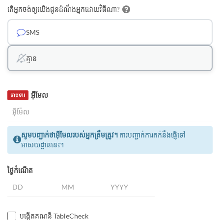
តើអ្នកចង់ឲ្យយើងជូនដំណឹងអ្នកដោយវិធីណា?
SMS
គ្មាន
អ៊ីមែល
ទាមទារ
សូមបញ្ជាក់ថាអ៊ីមែលរបស់អ្នកត្រឹមត្រូវ។
ការបញ្ជាក់ការកក់នឹងផ្ញើទៅ
អាសយដ្ឋាននេះ។
ថ្ងៃកំណើត
បង្កើតគណនី TableCheck