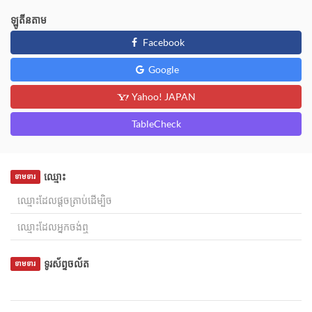
ឡូតីនតាម
Facebook
Google
Yahoo! JAPAN
TableCheck
ឈ្មោះ
ទាមទារ
ទូរស័ព្ទចល័ត
ទាមទារ