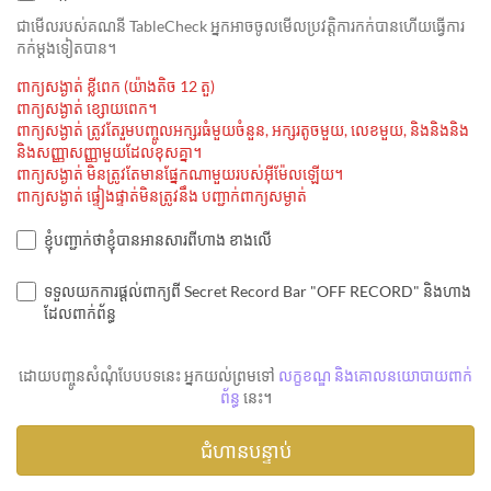
ជាមេីលរបស់គណនី TableCheck អ្នកអាចចូលមើលប្រវត្តិការកក់បានហើយធ្វើការ
កក់ម្ដងទៀតបាន។
ពាក្យសង្ងាត់ ខ្លីពេក (យ៉ាងតិច 12 តួ)
ពាក្យសង្ងាត់ ខ្សោយពេក។
ពាក្យសង្ងាត់ ត្រូវតែរួមបញ្ចូលអក្សរធំមួយចំនួន, អក្សរតូចមួយ, លេខមួយ, និងនិងនិង
និងសញ្ញាសញ្ញាមួយដែលខុសគ្នា។
ពាក្យសង្ងាត់ មិនត្រូវតែមានផ្នែកណាមួយរបស់អ៊ីម៉ែលឡើយ។
ពាក្យសង្ងាត់ ផ្ទៀងផ្ទាត់មិនត្រូវនឹង បញ្ជាក់ពាក្យសម្ងាត់
ខ្ញុំបញ្ជាក់ថាខ្ញុំបានអានសារពីហាង ខាងលើ
ទទួលយកការផ្តល់ពាក្យពី Secret Record Bar "OFF RECORD" និងហាង
ដែលពាក់ព័ន្ធ
ដោយបញ្ចូនសំណុំបែបបទនេះ អ្នកយល់ព្រមទៅ
លក្ខខណ្ឌ និងគោលនយោបាយពាក់
ព័ន្ធ
នេះ។