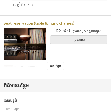
12 ឆ្នាំ និងក្រោម
Seat reservation (table & music charges)
¥ 2,500
(ថ្លៃសេវាកម្ម & ពន្ធរួមបញ្ចូល)
ជ្រើសរើស
អានបន្ថែម
អាហារ
អាហារឡ, កម្រាមយប់
ព័ត៌មានបន្ថែម
លេខបន្ទប់