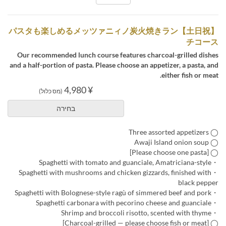
【土日祝】パスタも楽しめるメッツァニィノ炭火焼きラン
チコース
Our recommended lunch course features charcoal-grilled dishes
and a half-portion of pasta. Please choose an appetizer, a pasta, and
either fish or meat.
¥ 4,980
(מס כלול)
בחירה
◯ Three assorted appetizers
◯ Awaji Island onion soup
◯ [Please choose one pasta]
・Spaghetti with tomato and guanciale, Amatriciana-style
・Spaghetti with mushrooms and chicken gizzards, finished with
black pepper
・Spaghetti with Bolognese-style ragù of simmered beef and pork
・Spaghetti carbonara with pecorino cheese and guanciale
・Shrimp and broccoli risotto, scented with thyme
◯ [Charcoal-grilled — please choose fish or meat]