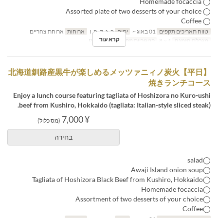
◯ Homemade focaccia
◯ Assorted plate of two desserts of your choice
◯ Coffee
טווח תאריכים תקפים
01 באוג ~
ימים
ב, ג, ד, ה, ו
ארוחות
ארוחת צהריים
קרא עוד
מגבלת הזמנה
1 ~ 8
קטגוריית מקום
Restaurant
【平日】北海道釧路産黒牛が楽しめるメッツァニィノ炭火
焼きランチコース
Enjoy a lunch course featuring tagliata of Hoshizora no Kuro-ushi
beef from Kushiro, Hokkaido (tagliata: Italian-style sliced steak).
¥ 7,000
(מס כלול)
בחירה
◯salad
◯Awaji Island onion soup
◯Tagliata of Hoshizora Black Beef from Kushiro, Hokkaido
◯Homemade focaccia
◯Assortment of two desserts of your choice
◯Coffee