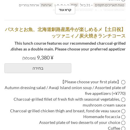
טווח תאריכים תקפים
~ 31 ביול
ימים
ב, ג, ד, ה, ו
ארוחות
ארוחת צהריים
קרא עוד
מגבלת הזמנה
1 ~ 8
קטגוריית מקום
Restaurant
【土日祝】パスタとお魚、北海道釧路産黒牛が楽しめるメ
ッツァニィノ炭火焼きランチコース
This lunch course features our recommended charcoal-grilled
dishes as a double main. Please choose your preferred appetizer.
¥ 9,380
(מס כלול)
בחירה
◯【Please choose your first plate】
Autumn dressing salad / Awaji Island onion soup / Assorted plate of
five appetizers (+¥770)
◯ Charcoal-grilled fillet of fresh fish with seasonal vegetables,
mushroom cream sauce
◯ Charcoal-grilled chicken thigh and breast, fond de veau sauce
◯ Homemade focaccia
◯ Assorted plate of two desserts of your choice
◯ Coffee