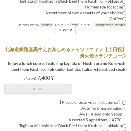
◯Tagliata of Hoshizora Black Beef from Kushiro, Hokkaido
◯Homemade focaccia
◯Assortment of two desserts of your choice
◯Coffee
טווח תאריכים תקפים
~ 31 ביול
ימים
ב, ג, ד, ה, ו
ארוחות
ארוחת צהריים
קרא עוד
מגבלת הזמנה
1 ~ 8
קטגוריית מקום
Restaurant
【土日祝】北海道釧路産黒牛えお楽しめるメッツァニィノ
炭火焼きランチコース
Enjoy a lunch course featuring tagliata of Hoshizora no Kuro-ushi
beef from Kushiro, Hokkaido (tagliata: Italian-style sliced steak).
¥ 7,400
(מס כלול)
בחירה
◯【Please choose your first course】
・Autumn dressing salad
・Awaji Island onion soup
・Assorted 5 appetizers (+¥770)
◯Tagliata of Hoshizora Black Beef from Kushiro, Hokkaido