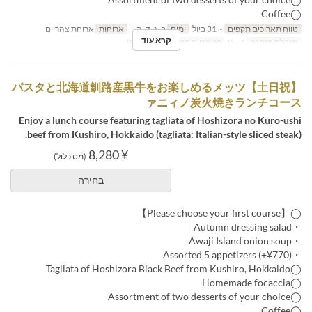
◯Coffee
טווח תאריכים תקפים
~ 31 ביול
ימים
ב, ג, ד, ה, ו
ארוחות
ארוחת צהריים
קרא עוד
מגבלת הזמנה
1 ~ 8
קטגוריית מקום
Restaurant
【土日祝】パスタと北海道釧路産黒牛をお楽しめるメッツ
ァニィノ炭火焼きランチコース
Enjoy a lunch course featuring tagliata of Hoshizora no Kuro-ushi
beef from Kushiro, Hokkaido (tagliata: Italian-style sliced steak).
¥ 8,280
(מס כלול)
בחירה
◯【Please choose your first course】
・Autumn dressing salad
・Awaji Island onion soup
・Assorted 5 appetizers (+¥770)
◯Tagliata of Hoshizora Black Beef from Kushiro, Hokkaido
◯Homemade focaccia
◯Assortment of two desserts of your choice
◯Coffee