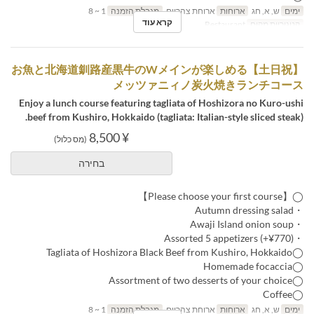
ימים
ש, א, חג
ארוחות
ארוחת צהריים
מגבלת הזמנה
1 ~ 8
קרא עוד
קטגוריית מקום
Restaurant
【土日祝】お魚と北海道釧路産黒牛のWメインが楽しめる
メッツァニィノ炭火焼きランチコース
Enjoy a lunch course featuring tagliata of Hoshizora no Kuro-ushi
beef from Kushiro, Hokkaido (tagliata: Italian-style sliced steak).
¥ 8,500
(מס כלול)
בחירה
◯【Please choose your first course】
・Autumn dressing salad
・Awaji Island onion soup
・Assorted 5 appetizers (+¥770)
◯Tagliata of Hoshizora Black Beef from Kushiro, Hokkaido
◯Homemade focaccia
◯Assortment of two desserts of your choice
◯Coffee
ימים
ש, א, חג
ארוחות
ארוחת צהריים
מגבלת הזמנה
1 ~ 8