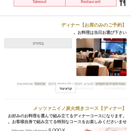
Takeout
Restaurant
ディナー【お席のみのご予約】
お料理は当日お選び下さい。
בחירה
טווח תאריכים תקפים
02 בינו, 2025 ~ 23 בדצמ, 2025
ארוחות
ארוחת ערב
קרא עוד
מגבלת הזמנה
1 ~ 6
קטגוריית מקום
Restaurant
【ディナー】メッツァニイノ炭火焼きコース
お好みのお料理を選んで組み立てるディナーコースになります。
お客様自身で組み立てる特別なコースをお楽しみくださいませ。
¥ 8,000
(שירות לא כלול / מס כלול)