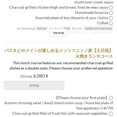
mushroom cream sauce
◯ Charcoal-grilled chicken thigh and breast, fond de veau sauce
◯ Homemade focaccia
◯ Assorted plate of two desserts of your choice
◯ Coffee
טווח תאריכים תקפים
~ 31 ביול
ימים
ב, ג, ד, ה, ו
ארוחות
ארוחת צהריים
קרא עוד
מגבלת הזמנה
1 ~ 8
קטגוריית מקום
Restaurant
【土日祝】パスタとWメインが楽しめるメッツァニィノ炭
火焼きランチコース
This lunch course features our recommended charcoal-grilled
dishes as a double main. Please choose your preferred appetizer.
¥ 6,080
(מס כלול)
בחירה
◯【Please choose your first plate】
Autumn dressing salad / Awaji Island onion soup / Assorted plate of
five appetizers (+¥770)
◯ Charcoal-grilled fillet of fresh fish with seasonal vegetables,