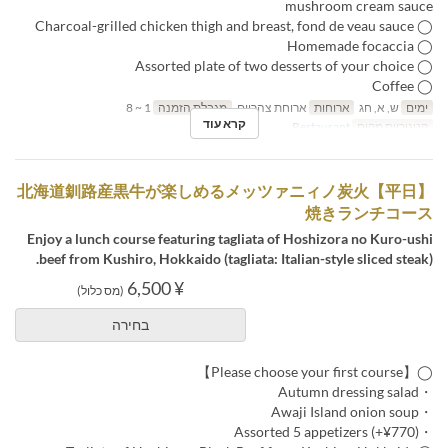
mushroom cream sauce
◯ Charcoal-grilled chicken thigh and breast, fond de veau sauce
◯ Homemade focaccia
◯ Assorted plate of two desserts of your choice
◯ Coffee
ימים
ש, א, חג
ארוחות
ארוחת צהריים
מגבלת הזמנה
1 ~ 8
קרא עוד
קטגוריית מקום
Restaurant
【平日】北海道釧路産黒牛が楽しめるメッツァニィノ炭火
焼きランチコース
Enjoy a lunch course featuring tagliata of Hoshizora no Kuro-ushi
beef from Kushiro, Hokkaido (tagliata: Italian-style sliced steak).
¥ 6,500
(מס כלול)
בחירה
◯【Please choose your first course】
・Autumn dressing salad
・Awaji Island onion soup
・Assorted 5 appetizers (+¥770)