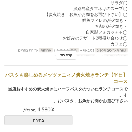
◯サラダ
◯淡路島産タマネギのスープ
◯【炭火焼き お魚かお肉をお選び下さい】
・鮮魚フィレの炭火焼き
・お肉の炭火焼き
◯自家製フォカッチャ
◯お好みのデザート2種盛り合わせ
◯カフェ
טווח תאריכים תקפים
01 באוג ~
ימים
ב, ג, ד, ה, ו
ארוחות
ארוחת צהריים
קרא עוד
מגבלת הזמנה
1 ~ 8
קטגוריית מקום
Restaurant
【平日】パスタも楽しめるメッツァニィノ炭火焼きランチ
コース
当店おすすめの炭火焼きにハーフパスタのついたランチコースで
す。
おパスタ、お魚かお肉かお選び下さい。
¥ 4,580
(מס כלול)
בחירה