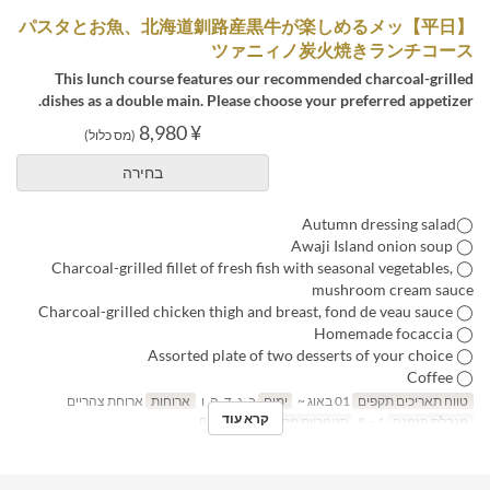
【平日】パスタとお魚、北海道釧路産黒牛が楽しめるメッ
ツァニィノ炭火焼きランチコース
This lunch course features our recommended charcoal-grilled
dishes as a double main. Please choose your preferred appetizer.
¥ 8,980
(מס כלול)
בחירה
◯Autumn dressing salad
◯ Awaji Island onion soup
◯ Charcoal-grilled fillet of fresh fish with seasonal vegetables,
mushroom cream sauce
◯ Charcoal-grilled chicken thigh and breast, fond de veau sauce
◯ Homemade focaccia
◯ Assorted plate of two desserts of your choice
◯ Coffee
טווח תאריכים תקפים
01 באוג ~
ימים
ב, ג, ד, ה, ו
ארוחות
ארוחת צהריים
קרא עוד
מגבלת הזמנה
1 ~ 8
קטגוריית מקום
Restaurant