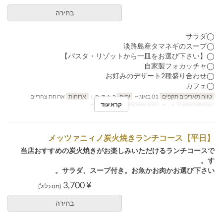
בחירה
◯サラダ
◯淡路島産タマネギのスープ
◯【パスタ・リゾットから一皿をお選び下さい】
◯自家製フォカッチャ
◯お好みのデザート2種盛り合わせ
◯カフェ
טווח תאריכים תקפים
01 באוג ~
ימים
ב, ג, ד, ה, ו
ארוחות
ארוחת צהריים
קרא עוד
מגבלת הזמנה
1 ~ 8
קטגוריית מקום
Restaurant
【平日】メッツァニィノ炭火焼きランチコース
当店おすすめの炭火焼きがお楽しみいただけるランチコースで
す。
サラダ、スープ付き。お魚かお肉かお選び下さい。
¥ 3,700
(מס כלול)
בחירה