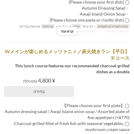
◯ [Please choose your first dish]
・Autumn Dressing Salad
・Awaji Island Onion Soup
◯ [Please choose one pasta or risotto dish]
טווח תאריכים תקפים
~ 31 ביול
ימים
ב, ג, ד, ה, ו
ארוחות
ארוחת צהריים
קרא עוד
מגבלת הזמנה
1 ~ 8
קטגוריית מקום
Restaurant
【平日】Wメインが楽しめるメッツァニィノ炭火焼きラン
チコース
This lunch course features our recommended charcoal-grilled
dishes as a double
¥ 4,800
(מס כלול)
בחירה
◯【Please choose your first plate】
Autumn dressing salad / Awaji Island onion soup / Assorted plate of
five appetizers (+¥770)
◯ Charcoal-grilled fillet of fresh fish with seasonal vegetables,
mushroom cream sauce