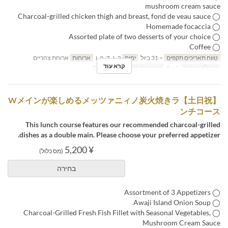
mushroom cream sauce
◯ Charcoal-grilled chicken thigh and breast, fond de veau sauce
◯ Homemade focaccia
◯ Assorted plate of two desserts of your choice
◯ Coffee
טווח תאריכים תקפים
~ 31 ביול
ימים
ב, ג, ד, ה, ו
ארוחות
ארוחת צהריים
קרא עוד
מגבלת הזמנה
1 ~ 8
קטגוריית מקום
Restaurant
【土日祝】Wメインが楽しめるメッツァニィノ炭火焼きラ
ンチコース
This lunch course features our recommended charcoal-grilled
dishes as a double main. Please choose your preferred appetizer.
¥ 5,200
(מס כלול)
בחירה
◯ Assortment of 3 Appetizers
◯ Awaji Island Onion Soup
◯ Charcoal-Grilled Fresh Fish Fillet with Seasonal Vegetables,
Mushroom Cream Sauce