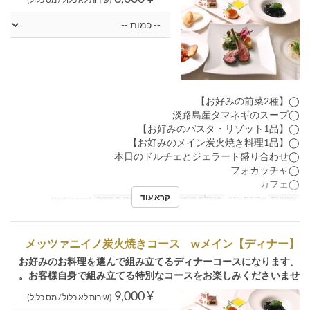
◯【お好みの前菜2種】
◯淡路島産タマネギのスープ
◯【お好みのパスタ・リゾット1品】
◯【お好みのメイン炭火焼き料理1品】
◯本日のドルチェとジェラート盛り合わせ
◯フォカッチャ
◯カフェ
קרא עוד
ארוחות
ארוחת ערב
מגבלת הזמנה
1 ~ 8
קטגוריית מקום
Restaurant
【ディナー】メッツァニイノ炭火焼きコース wメイン
お好みのお料理を選んで組み立てるディナーコースになります。
お客様自身で組み立てる特別なコースをお楽しみくださいませ。
¥ 9,000
(שירות לא כלול / מס כלול)