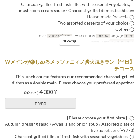
Charcoal-grilled fresh fish fillet with seasonal vegetables,
mushroom cream sauce / Charcoal-grilled domestic chicken
◯ House-made focaccia
◯ Two assorted desserts of your choice
◯ Coffee
ימים
ש, א, חג
ארוחות
ארוחת צהריים
מגבלת הזמנה
1 ~ 8
קרא עוד
קטגוריית מקום
Restaurant
【平日】Wメインが楽しめるメッツァニィノ炭火焼きラン
チコース
This lunch course features our recommended charcoal-grilled
dishes as a double main. Please choose your preferred appetizer.
¥ 4,300
(מס כלול)
בחירה
◯【Please choose your first plate】
Autumn dressing salad / Awaji Island onion soup / Assorted plate of
five appetizers (+¥770)
◯ Charcoal-grilled fillet of fresh fish with seasonal vegetables,