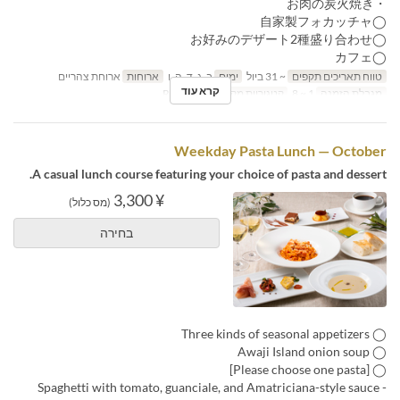
・お肉の炭火焼き
◯自家製フォカッチャ
◯お好みのデザート2種盛り合わせ
◯カフェ
טווח תאריכים תקפים
~ 31 ביול
ימים
ב, ג, ד, ה, ו
ארוחות
ארוחת צהריים
קרא עוד
מגבלת הזמנה
1 ~ 8
קטגוריית מקום
Restaurant
Weekday Pasta Lunch — October
A casual lunch course featuring your choice of pasta and dessert.
¥ 3,300
(מס כלול)
בחירה
◯ Three kinds of seasonal appetizers
◯ Awaji Island onion soup
◯ [Please choose one pasta]
- Spaghetti with tomato, guanciale, and Amatriciana-style sauce