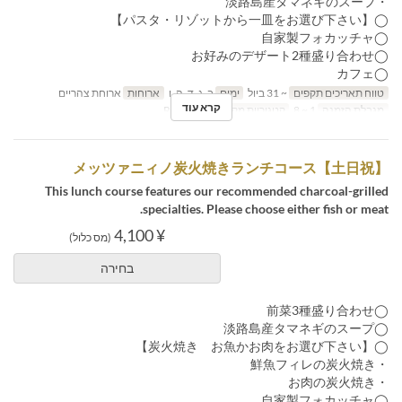
・淡路島産タマネギのスープ
◯【パスタ・リゾットから一皿をお選び下さい】
◯自家製フォカッチャ
◯お好みのデザート2種盛り合わせ
◯カフェ
טווח תאריכים תקפים
~ 31 ביול
ימים
ב, ג, ד, ה, ו
ארוחות
ארוחת צהריים
קרא עוד
מגבלת הזמנה
1 ~ 8
קטגוריית מקום
Restaurant
【土日祝】メッツァニィノ炭火焼きランチコース
This lunch course features our recommended charcoal-grilled
specialties. Please choose either fish or meat.
¥ 4,100
(מס כלול)
בחירה
◯前菜3種盛り合わせ
◯淡路島産タマネギのスープ
◯【炭火焼き お魚かお肉をお選び下さい】
・鮮魚フィレの炭火焼き
・お肉の炭火焼き
◯自家製フォカッチャ