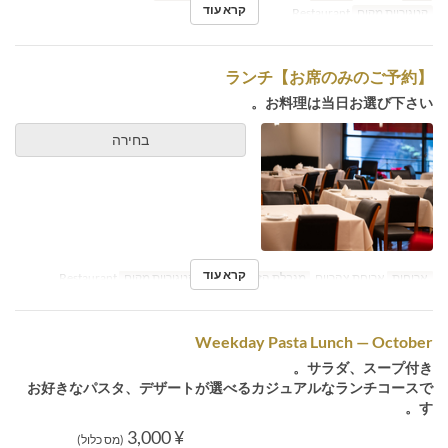
קרא עוד
קטגוריית מקום
Restaurant
ランチ【お席のみのご予約】
お料理は当日お選び下さい。
בחירה
קרא עוד
ארוחות
ארוחת צהריים
מגבלת הזמנה
1 ~ 6
קטגוריית מקום
Restaurant
Weekday Pasta Lunch — October
サラダ、スープ付き。
お好きなパスタ、デザートが選べるカジュアルなランチコースで
す。
¥ 3,000
(מס כלול)