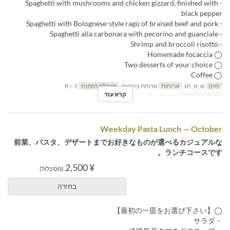
- Spaghetti with mushrooms and chicken gizzard, finished with
black pepper
- Spaghetti with Bolognese-style ragù of braised beef and pork
- Spaghetti alla carbonara with pecorino and guanciale
- Shrimp and broccoli risotto
◯ Homemade focaccia
◯ Two desserts of your choice
◯ Coffee
ימים
ש, א, חג
ארוחות
ארוחת צהריים
מגבלת הזמנה
1 ~ 8
קרא עוד
קטגוריית מקום
Restaurant
Weekday Pasta Lunch — October
前菜、パスタ、デザートまでお好きなものが選べるカジュアルな
ランチコースです。
¥ 2,500
(מס כלול)
בחירה
◯【最初の一皿をお選び下さい】
・サラダ