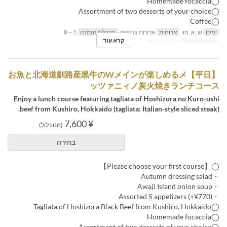
◯Homemade focaccia
◯Assortment of two desserts of your choice
◯Coffee
ימים
ש, א, חג
ארוחות
ארוחת צהריים
מגבלת הזמנה
1 ~ 8
קרא עוד
קטגוריית מקום
Restaurant
【平日】お魚と北海道釧路産黒牛のWメインが楽しめるメ
ッツァニィノ炭火焼きランチコース
Enjoy a lunch course featuring tagliata of Hoshizora no Kuro-ushi
beef from Kushiro, Hokkaido (tagliata: Italian-style sliced steak).
¥ 7,600
(מס כלול)
בחירה
◯【Please choose your first course】
・Autumn dressing salad
・Awaji Island onion soup
・Assorted 5 appetizers (+¥770)
◯Tagliata of Hoshizora Black Beef from Kushiro, Hokkaido
◯Homemade focaccia
◯Assortment of two desserts of your choice