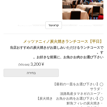
קרא עוד
ארוחות
ארוחת ערב
מגבלת הזמנה
1 ~ 6
קטגוריית מקום
Restaurant
【平日】メッツァニィノ炭火焼きランチコース
当店おすすめの炭火焼きがお楽しみいただけるランチコースで
す。
お好きな前菜に、お魚かお肉かお選び下さい。
¥ 3,200
(מס כלול)
בחירה
◯【最初の一皿をお選び下さい】
・サラダ
・淡路島産タマネギのスープ
◯【炭火焼き お魚かお肉をお選び下さい】
・鮮魚フィレの炭火焼き