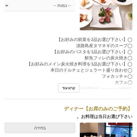
◯【お好みの前菜を2品お選び下さい】
◯淡路島産タマネギのスープ
◯【お好みのパスタを1品お選び下さい】
◯鮮魚フィレの炭火焼き
◯【お好みのメイン炭火焼き料理を1品お選び下さい】
◯本日のドルチェとジェラート盛り合わせ
◯フォカッチャ
◯カフェ
קרא עוד
ארוחות
ארוחת ערב
מגבלת הזמנה
1 ~ 8
ディナー【お席のみのご予約】
お料理は当日お選び下さい。
בחירה