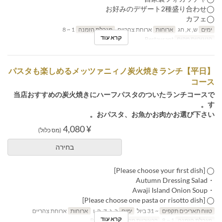
◯お好みのデザート2種盛り合わせ
◯カフェ
ימים
ש, א, חג
ארוחות
ארוחת צהריים
מגבלת הזמנה
1 ~ 8
קרא עוד
קטגוריית מקום
Restaurant
【平日】パスタも楽しめるメッツァニィノ炭火焼きランチ
コース
当店おすすめの炭火焼きにハーフパスタのついたランチコースで
す。
おパスタ、お魚かお肉かお選び下さい。
¥ 4,080
(מס כלול)
בחירה
◯ [Please choose your first dish]
・Autumn Dressing Salad
・Awaji Island Onion Soup
◯ [Please choose one pasta or risotto dish]
טווח תאריכים תקפים
~ 31 ביול
ימים
ב, ג, ד, ה, ו
ארוחות
ארוחת צהריים
קרא עוד
מגבלת הזמנה
1 ~ 8
קטגוריית מקום
Restaurant