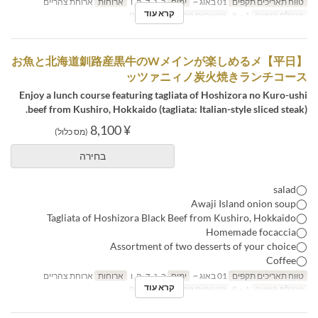
טווח תאריכים תקפים
01 באוג ~
ימים
ב, ג, ד, ה, ו
ארוחות
ארוחת צהריים
קרא עוד
מגבלת הזמנה
1 ~ 8
קטגוריית מקום
Restaurant
【平日】お魚と北海道釧路産黒牛のWメインが楽しめるメ
ッツァニィノ炭火焼きランチコース
Enjoy a lunch course featuring tagliata of Hoshizora no Kuro-ushi
beef from Kushiro, Hokkaido (tagliata: Italian-style sliced steak).
¥ 8,100
(מס כלול)
בחירה
◯salad
◯Awaji Island onion soup
◯Tagliata of Hoshizora Black Beef from Kushiro, Hokkaido
◯Homemade focaccia
◯Assortment of two desserts of your choice
◯Coffee
טווח תאריכים תקפים
01 באוג ~
ימים
ב, ג, ד, ה, ו
ארוחות
ארוחת צהריים
קרא עוד
מגבלת הזמנה
1 ~ 8
קטגוריית מקום
Restaurant