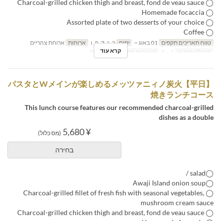
◯ Charcoal-grilled chicken thigh and breast, fond de veau sauce
◯ Homemade focaccia
◯ Assorted plate of two desserts of your choice
◯ Coffee
טווח תאריכים תקפים
01 באוג ~
ימים
ב, ג, ד, ה, ו
ארוחות
ארוחת צהריים
קרא עוד
מגבלת הזמנה
1 ~ 8
קטגוריית מקום
Restaurant
【平日】パスタとWメインが楽しめるメッツァニィノ炭火
焼きランチコース
This lunch course features our recommended charcoal-grilled
dishes as a double
¥ 5,680
(מס כלול)
בחירה
◯salad /
◯Awaji Island onion soup
◯ Charcoal-grilled fillet of fresh fish with seasonal vegetables,
mushroom cream sauce
◯ Charcoal-grilled chicken thigh and breast, fond de veau sauce