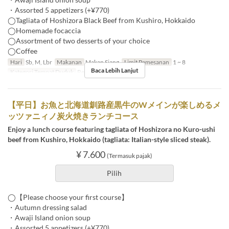
・Assorted 5 appetizers (+¥770)
◯Tagliata of Hoshizora Black Beef from Kushiro, Hokkaido
◯Homemade focaccia
◯Assortment of two desserts of your choice
◯Coffee
Hari
Sb, M, Lbr
Makanan
Makan Siang
Limit Pemesanan
1 ~ 8
Baca Lebih Lanjut
Kategori Tempat Duduk
Restaurant
【平日】お魚と北海道釧路産黒牛のWメインが楽しめるメ
ッツァニィノ炭火焼きランチコース
Enjoy a lunch course featuring tagliata of Hoshizora no Kuro-ushi
beef from Kushiro, Hokkaido (tagliata: Italian-style sliced steak).
¥ 7.600
(Termasuk pajak)
Pilih
◯【Please choose your first course】
・Autumn dressing salad
・Awaji Island onion soup
・Assorted 5 appetizers (+¥770)