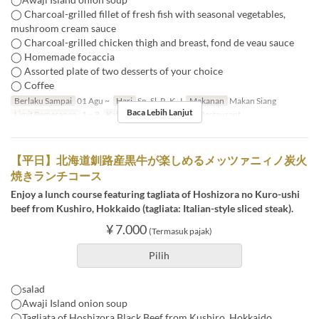
◯ Charcoal-grilled fillet of fresh fish with seasonal vegetables,
mushroom cream sauce
◯ Charcoal-grilled chicken thigh and breast, fond de veau sauce
◯ Homemade focaccia
◯ Assorted plate of two desserts of your choice
◯ Coffee
Berlaku Sampai
01 Agu ~
Hari
Sn, Sl, R, K, J
Makanan
Makan Siang
Baca Lebih Lanjut
Limit Pemesanan
1 ~ 8
Kategori Tempat Duduk
Restaurant
【平日】北海道釧路産黒牛が楽しめるメッツァニィノ炭火
焼きランチコース
Enjoy a lunch course featuring tagliata of Hoshizora no Kuro-ushi
beef from Kushiro, Hokkaido (tagliata: Italian-style sliced steak).
¥ 7.000
(Termasuk pajak)
Pilih
◯salad
◯Awaji Island onion soup
◯Tagliata of Hoshizora Black Beef from Kushiro, Hokkaido