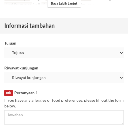
Baca Lebih Lanjut
Limit Pemesanan
1 ~ 8
Kategori Tempat Duduk
Restaurant
Informasi tambahan
Tujuan
Riwayat kunjungan
Pertanyaan 1
Bth
If you have any allergies or food preferences, please fill out the form
below.