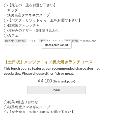
◯【最初の一皿をお選び下さい】
・サラダ
・淡路島産タマネギのスープ
◯【パスタ・リゾットから一皿をお選び下さい】
◯自家製フォカッチャ
◯お好みのデザート2種盛り合わせ
◯カフェ
Berlaku Sampai
~ 31 Jul
Hari
Sn, Sl, R, K, J
Makanan
Makan Siang
Baca Lebih Lanjut
Limit Pemesanan
1 ~ 8
Kategori Tempat Duduk
Restaurant
【土日祝】メッツァニィノ炭火焼きランチコース
This lunch course features our recommended charcoal-grilled
specialties. Please choose either fish or meat.
¥ 4.100
(Termasuk pajak)
Pilih
◯前菜3種盛り合わせ
◯淡路島産タマネギのスープ
◯【炭火焼き お魚かお肉をお選び下さい】