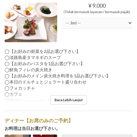
¥ 9.000
(Tidak termasuk layanan / termasuk pajak)
◯【お好みの前菜を2品お選び下さい】
◯淡路島産タマネギのスープ
◯【お好みのパスタを1品お選び下さい】
◯鮮魚フィレの炭火焼き
◯【お好みのメイン炭火焼き料理を1品お選び下さい】
◯本日のドルチェとジェラート盛り合わせ
◯フォカッチャ
◯カフェ
Baca Lebih Lanjut
Makanan
Makan Malam
Limit Pemesanan
1 ~ 8
ディナー【お席のみのご予約】
お料理は当日お選び下さい。