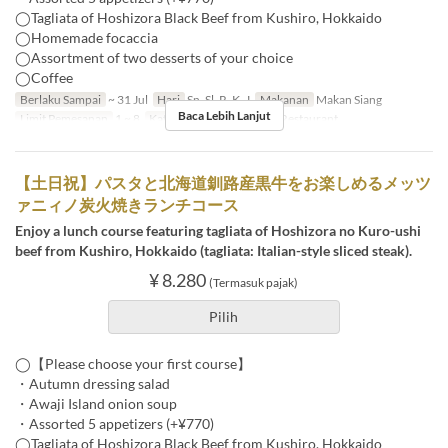
◯Tagliata of Hoshizora Black Beef from Kushiro, Hokkaido
◯Homemade focaccia
◯Assortment of two desserts of your choice
◯Coffee
Berlaku Sampai
~ 31 Jul
Hari
Sn, Sl, R, K, J
Makanan
Makan Siang
Baca Lebih Lanjut
Limit Pemesanan
1 ~ 8
Kategori Tempat Duduk
Restaurant
【土日祝】パスタと北海道釧路産黒牛をお楽しめるメッツ
ァニィノ炭火焼きランチコース
Enjoy a lunch course featuring tagliata of Hoshizora no Kuro-ushi
beef from Kushiro, Hokkaido (tagliata: Italian-style sliced steak).
¥ 8.280
(Termasuk pajak)
Pilih
◯【Please choose your first course】
・Autumn dressing salad
・Awaji Island onion soup
・Assorted 5 appetizers (+¥770)
◯Tagliata of Hoshizora Black Beef from Kushiro, Hokkaido