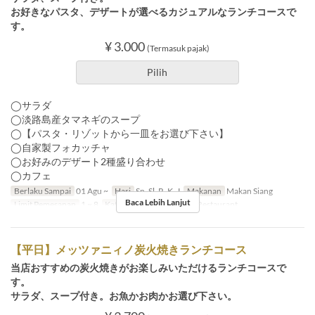
お好きなパスタ、デザートが選べるカジュアルなランチコースで
す。
¥ 3.000
(Termasuk pajak)
Pilih
◯サラダ
◯淡路島産タマネギのスープ
◯【パスタ・リゾットから一皿をお選び下さい】
◯自家製フォカッチャ
◯お好みのデザート2種盛り合わせ
◯カフェ
Berlaku Sampai
01 Agu ~
Hari
Sn, Sl, R, K, J
Makanan
Makan Siang
Baca Lebih Lanjut
Limit Pemesanan
1 ~ 8
Kategori Tempat Duduk
Restaurant
【平日】メッツァニィノ炭火焼きランチコース
当店おすすめの炭火焼きがお楽しみいただけるランチコースで
す。
サラダ、スープ付き。お魚かお肉かお選び下さい。