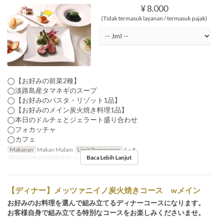
¥ 8.000
(Tidak termasuk layanan / termasuk pajak)
◯【お好みの前菜2種】
◯淡路島産タマネギのスープ
◯【お好みのパスタ・リゾット1品】
◯【お好みのメイン炭火焼き料理1品】
◯本日のドルチェとジェラート盛り合わせ
◯フォカッチャ
◯カフェ
Makanan
Makan Malam
Limit Pemesanan
1 ~ 8
Baca Lebih Lanjut
Kategori Tempat Duduk
Restaurant
【ディナー】メッツァニイノ炭火焼きコース wメイン
お好みのお料理を選んで組み立てるディナーコースになります。
お客様自身で組み立てる特別なコースをお楽しみくださいませ。