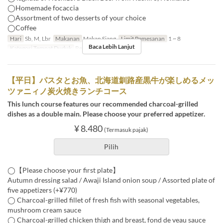
◯Homemade focaccia
◯Assortment of two desserts of your choice
◯Coffee
Hari
Sb, M, Lbr
Makanan
Makan Siang
Limit Pemesanan
1 ~ 8
Baca Lebih Lanjut
Kategori Tempat Duduk
Restaurant
【平日】パスタとお魚、北海道釧路産黒牛が楽しめるメッ
ツァニィノ炭火焼きランチコース
This lunch course features our recommended charcoal-grilled
dishes as a double main. Please choose your preferred appetizer.
¥ 8.480
(Termasuk pajak)
Pilih
◯【Please choose your first plate】
Autumn dressing salad / Awaji Island onion soup / Assorted plate of
five appetizers (+¥770)
◯ Charcoal-grilled fillet of fresh fish with seasonal vegetables,
mushroom cream sauce
◯ Charcoal-grilled chicken thigh and breast, fond de veau sauce