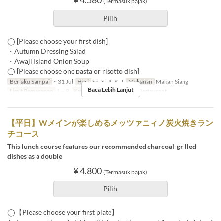
¥ 4.580
(Termasuk pajak)
Pilih
◯ [Please choose your first dish]
・Autumn Dressing Salad
・Awaji Island Onion Soup
◯ [Please choose one pasta or risotto dish]
Berlaku Sampai
~ 31 Jul
Hari
Sn, Sl, R, K, J
Makanan
Makan Siang
Baca Lebih Lanjut
Limit Pemesanan
1 ~ 8
Kategori Tempat Duduk
Restaurant
【平日】Wメインが楽しめるメッツァニィノ炭火焼きラン
チコース
This lunch course features our recommended charcoal-grilled
dishes as a double
¥ 4.800
(Termasuk pajak)
Pilih
◯【Please choose your first plate】