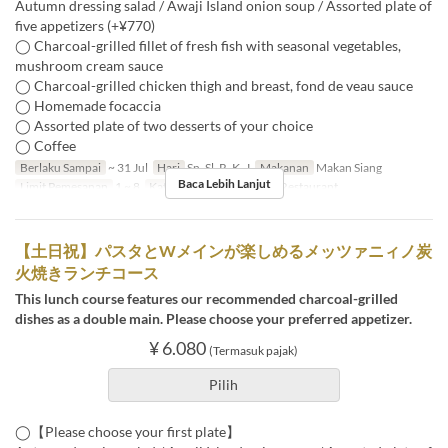
Autumn dressing salad / Awaji Island onion soup / Assorted plate of
five appetizers (+¥770)
◯ Charcoal-grilled fillet of fresh fish with seasonal vegetables,
mushroom cream sauce
◯ Charcoal-grilled chicken thigh and breast, fond de veau sauce
◯ Homemade focaccia
◯ Assorted plate of two desserts of your choice
◯ Coffee
Berlaku Sampai
~ 31 Jul
Hari
Sn, Sl, R, K, J
Makanan
Makan Siang
Baca Lebih Lanjut
Limit Pemesanan
1 ~ 8
Kategori Tempat Duduk
Restaurant
【土日祝】パスタとWメインが楽しめるメッツァニィノ炭
火焼きランチコース
This lunch course features our recommended charcoal-grilled
dishes as a double main. Please choose your preferred appetizer.
¥ 6.080
(Termasuk pajak)
Pilih
◯【Please choose your first plate】