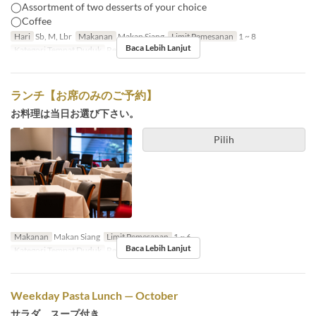
◯Assortment of two desserts of your choice
◯Coffee
Hari
Sb, M, Lbr
Makanan
Makan Siang
Limit Pemesanan
1 ~ 8
Baca Lebih Lanjut
Kategori Tempat Duduk
Restaurant
ランチ【お席のみのご予約】
お料理は当日お選び下さい。
Pilih
Makanan
Makan Siang
Limit Pemesanan
1 ~ 6
Baca Lebih Lanjut
Kategori Tempat Duduk
Restaurant
Weekday Pasta Lunch — October
サラダ、スープ付き。