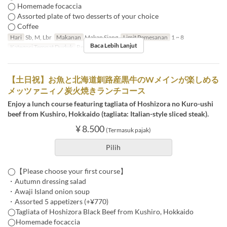
◯ Homemade focaccia
◯ Assorted plate of two desserts of your choice
◯ Coffee
Hari
Sb, M, Lbr
Makanan
Makan Siang
Limit Pemesanan
1 ~ 8
Baca Lebih Lanjut
Kategori Tempat Duduk
Restaurant
【土日祝】お魚と北海道釧路産黒牛のWメインが楽しめる
メッツァニィノ炭火焼きランチコース
Enjoy a lunch course featuring tagliata of Hoshizora no Kuro-ushi
beef from Kushiro, Hokkaido (tagliata: Italian-style sliced steak).
¥ 8.500
(Termasuk pajak)
Pilih
◯【Please choose your first course】
・Autumn dressing salad
・Awaji Island onion soup
・Assorted 5 appetizers (+¥770)
◯Tagliata of Hoshizora Black Beef from Kushiro, Hokkaido
◯Homemade focaccia