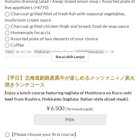
Autumn dressing salad / Awaji Island onion soup / Assorted plate of
five appetizers (+¥770)
◯ Charcoal-grilled fillet of fresh fish with seasonal vegetables,
mushroom cream sauce
◯ Charcoal-grilled chicken thigh and breast, fond de veau sauce
◯ Homemade focaccia
◯ Assorted plate of two desserts of your choice
◯ Coffee
Hari
Sb, M, Lbr
Makanan
Makan Siang
Limit Pemesanan
1 ~ 8
Baca Lebih Lanjut
Kategori Tempat Duduk
Restaurant
【平日】北海道釧路産黒牛が楽しめるメッツァニィノ炭火
焼きランチコース
Enjoy a lunch course featuring tagliata of Hoshizora no Kuro-ushi
beef from Kushiro, Hokkaido (tagliata: Italian-style sliced steak).
¥ 6.500
(Termasuk pajak)
Pilih
◯【Please choose your first course】