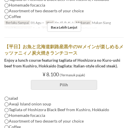
◯Homemade focaccia
◯Assortment of two desserts of your choice
◯Coffee
Berlaku Sampai
01 Agu ~
Hari
Sn, Sl, R, K, J
Makanan
Makan Siang
Baca Lebih Lanjut
Limit Pemesanan
1 ~ 8
Kategori Tempat Duduk
Restaurant
【平日】お魚と北海道釧路産黒牛のWメインが楽しめるメ
ッツァニィノ炭火焼きランチコース
Enjoy a lunch course featuring tagliata of Hoshizora no Kuro-ushi
beef from Kushiro, Hokkaido (tagliata: Italian-style sliced steak).
¥ 8.100
(Termasuk pajak)
Pilih
◯salad
◯Awaji Island onion soup
◯Tagliata of Hoshizora Black Beef from Kushiro, Hokkaido
◯Homemade focaccia
◯Assortment of two desserts of your choice
◯Coffee