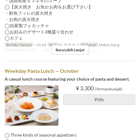
・淡路島産タマネギのスープ
◯【炭火焼き お魚かお肉をお選び下さい】
・鮮魚フィレの炭火焼き
・お肉の炭火焼き
◯自家製フォカッチャ
◯お好みのデザート2種盛り合わせ
◯カフェ
Berlaku Sampai
~ 31 Jul
Hari
Sn, Sl, R, K, J
Makanan
Makan Siang
Baca Lebih Lanjut
Limit Pemesanan
1 ~ 8
Kategori Tempat Duduk
Restaurant
Weekday Pasta Lunch — October
A casual lunch course featuring your choice of pasta and dessert.
¥ 3.300
(Termasuk pajak)
Pilih
◯ Three kinds of seasonal appetizers