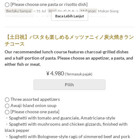
◯ [Please choose one pasta or risotto dish]
Berlaku Sampai
~ 31 Jul
Hari
Sn, Sl, R, K, J
Makanan
Makan Siang
Baca Lebih Lanjut
Limit Pemesanan
1 ~ 8
Kategori Tempat Duduk
Restaurant
【土日祝】パスタも楽しめるメッツァニィノ炭火焼きラン
チコース
Our recommended lunch course features charcoal-grilled dishes
and a half-portion of pasta. Please choose an appetizer, a pasta, and
either fish or meat.
¥ 4.980
(Termasuk pajak)
Pilih
◯ Three assorted appetizers
◯ Awaji Island onion soup
◯ [Please choose one pasta]
・Spaghetti with tomato and guanciale, Amatriciana-style
・Spaghetti with mushrooms and chicken gizzards, finished with
black pepper
・Spaghetti with Bolognese-style ragù of simmered beef and pork