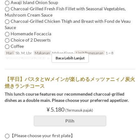
◯ Awaji Island Onion Soup
◯ Charcoal-Grilled Fresh Fish Fillet with Seasonal Vegetables,
Mushroom Cream Sauce
◯ Charcoal-Grilled Chicken Thigh and Breast with Fond de Veau
Sauce
◯ Homemade Focaccia
◯ Choice of 2 Desserts
◯ Coffee
Hari
Sb, M, Lbr
Makanan
Makan Siang
Limit Pemesanan
1 ~ 8
Baca Lebih Lanjut
Kategori Tempat Duduk
Restaurant
【平日】パスタとWメインが楽しめるメッツァニィノ炭火
焼きランチコース
This lunch course features our recommended charcoal-grilled
dishes as a double main. Please choose your preferred appetizer.
¥ 5.180
(Termasuk pajak)
Pilih
◯【Please choose your first plate】