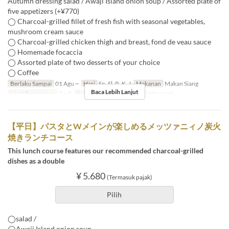
Autumn dressing salad / Awaji Island onion soup / Assorted plate of
five appetizers (+¥770)
◯ Charcoal-grilled fillet of fresh fish with seasonal vegetables,
mushroom cream sauce
◯ Charcoal-grilled chicken thigh and breast, fond de veau sauce
◯ Homemade focaccia
◯ Assorted plate of two desserts of your choice
◯ Coffee
Berlaku Sampai
01 Agu ~
Hari
Sn, Sl, R, K, J
Makanan
Makan Siang
Baca Lebih Lanjut
Limit Pemesanan
1 ~ 8
Kategori Tempat Duduk
Restaurant
【平日】パスタとWメインが楽しめるメッツァニィノ炭火
焼きランチコース
This lunch course features our recommended charcoal-grilled
dishes as a double
¥ 5.680
(Termasuk pajak)
Pilih
◯salad /
◯Awaji Island onion soup