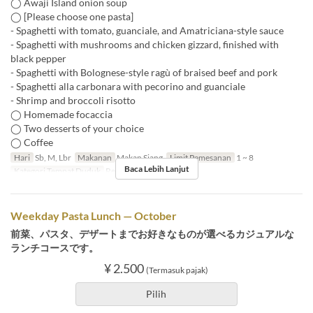
◯ Awaji Island onion soup
◯ [Please choose one pasta]
- Spaghetti with tomato, guanciale, and Amatriciana-style sauce
- Spaghetti with mushrooms and chicken gizzard, finished with
black pepper
- Spaghetti with Bolognese-style ragù of braised beef and pork
- Spaghetti alla carbonara with pecorino and guanciale
- Shrimp and broccoli risotto
◯ Homemade focaccia
◯ Two desserts of your choice
◯ Coffee
Hari
Sb, M, Lbr
Makanan
Makan Siang
Limit Pemesanan
1 ~ 8
Baca Lebih Lanjut
Kategori Tempat Duduk
Restaurant
Weekday Pasta Lunch — October
前菜、パスタ、デザートまでお好きなものが選べるカジュアルな
ランチコースです。
¥ 2.500
(Termasuk pajak)
Pilih