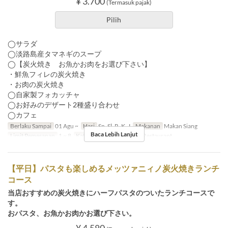
¥ 3.700
(Termasuk pajak)
Pilih
◯サラダ
◯淡路島産タマネギのスープ
◯【炭火焼き お魚かお肉をお選び下さい】
・鮮魚フィレの炭火焼き
・お肉の炭火焼き
◯自家製フォカッチャ
◯お好みのデザート2種盛り合わせ
◯カフェ
Berlaku Sampai
01 Agu ~
Hari
Sn, Sl, R, K, J
Makanan
Makan Siang
Baca Lebih Lanjut
Limit Pemesanan
1 ~ 8
Kategori Tempat Duduk
Restaurant
【平日】パスタも楽しめるメッツァニィノ炭火焼きランチ
コース
当店おすすめの炭火焼きにハーフパスタのついたランチコースで
す。
おパスタ、お魚かお肉かお選び下さい。