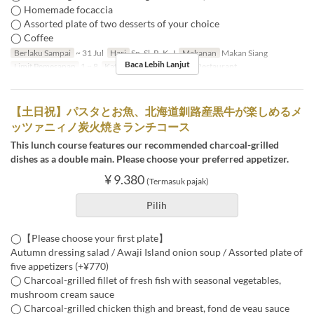
◯ Homemade focaccia
◯ Assorted plate of two desserts of your choice
◯ Coffee
Berlaku Sampai
~ 31 Jul
Hari
Sn, Sl, R, K, J
Makanan
Makan Siang
Baca Lebih Lanjut
Limit Pemesanan
1 ~ 8
Kategori Tempat Duduk
Restaurant
【土日祝】パスタとお魚、北海道釧路産黒牛が楽しめるメ
ッツァニィノ炭火焼きランチコース
This lunch course features our recommended charcoal-grilled
dishes as a double main. Please choose your preferred appetizer.
¥ 9.380
(Termasuk pajak)
Pilih
◯【Please choose your first plate】
Autumn dressing salad / Awaji Island onion soup / Assorted plate of
five appetizers (+¥770)
◯ Charcoal-grilled fillet of fresh fish with seasonal vegetables,
mushroom cream sauce
◯ Charcoal-grilled chicken thigh and breast, fond de veau sauce