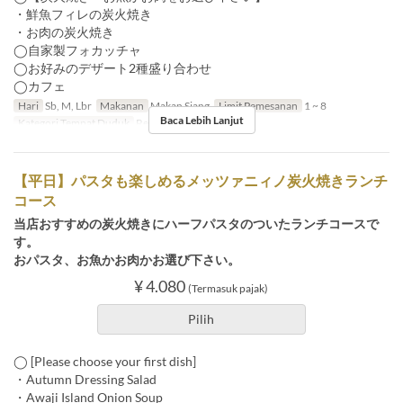
・鮮魚フィレの炭火焼き
・お肉の炭火焼き
◯自家製フォカッチャ
◯お好みのデザート2種盛り合わせ
◯カフェ
Hari
Sb, M, Lbr
Makanan
Makan Siang
Limit Pemesanan
1 ~ 8
Baca Lebih Lanjut
Kategori Tempat Duduk
Restaurant
【平日】パスタも楽しめるメッツァニィノ炭火焼きランチ
コース
当店おすすめの炭火焼きにハーフパスタのついたランチコースで
す。
おパスタ、お魚かお肉かお選び下さい。
¥ 4.080
(Termasuk pajak)
Pilih
◯ [Please choose your first dish]
・Autumn Dressing Salad
・Awaji Island Onion Soup