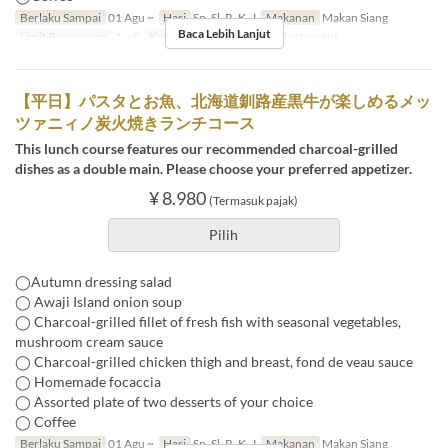
Berlaku Sampai
01 Agu ~
Hari
Sn, Sl, R, K, J
Makanan
Makan Siang
Baca Lebih Lanjut
Limit Pemesanan
1 ~ 8
Kategori Tempat Duduk
Restaurant
【平日】パスタとお魚、北海道釧路産黒牛が楽しめるメッ
ツァニィノ炭火焼きランチコース
This lunch course features our recommended charcoal-grilled
dishes as a double main. Please choose your preferred appetizer.
¥ 8.980
(Termasuk pajak)
Pilih
◯Autumn dressing salad
◯ Awaji Island onion soup
◯ Charcoal-grilled fillet of fresh fish with seasonal vegetables,
mushroom cream sauce
◯ Charcoal-grilled chicken thigh and breast, fond de veau sauce
◯ Homemade focaccia
◯ Assorted plate of two desserts of your choice
◯ Coffee
Berlaku Sampai
01 Agu ~
Hari
Sn, Sl, R, K, J
Makanan
Makan Siang