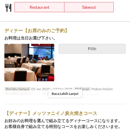
Restaurant
Takeout
ディナー【お席のみのご予約】
お料理は当日お選び下さい。
Pilih
Berlaku Sampai
02 Jan 2025 ~ 23 Dec 2025
Makanan
Makan Malam
Baca Lebih Lanjut
Limit Pemesanan
1 ~ 6
Kategori Tempat Duduk
Restaurant
【ディナー】メッツァニイノ炭火焼きコース
お好みのお料理を選んで組み立てるディナーコースになります。
お客様自身で組み立てる特別なコースをお楽しみくださいませ。