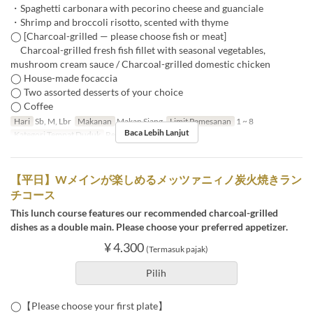
・Spaghetti carbonara with pecorino cheese and guanciale
・Shrimp and broccoli risotto, scented with thyme
◯ [Charcoal-grilled — please choose fish or meat]
Charcoal-grilled fresh fish fillet with seasonal vegetables,
mushroom cream sauce / Charcoal-grilled domestic chicken
◯ House-made focaccia
◯ Two assorted desserts of your choice
◯ Coffee
Hari
Sb, M, Lbr
Makanan
Makan Siang
Limit Pemesanan
1 ~ 8
Baca Lebih Lanjut
Kategori Tempat Duduk
Restaurant
【平日】Wメインが楽しめるメッツァニィノ炭火焼きラン
チコース
This lunch course features our recommended charcoal-grilled
dishes as a double main. Please choose your preferred appetizer.
¥ 4.300
(Termasuk pajak)
Pilih
◯【Please choose your first plate】