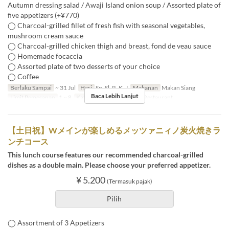
Autumn dressing salad / Awaji Island onion soup / Assorted plate of
five appetizers (+¥770)
◯ Charcoal-grilled fillet of fresh fish with seasonal vegetables,
mushroom cream sauce
◯ Charcoal-grilled chicken thigh and breast, fond de veau sauce
◯ Homemade focaccia
◯ Assorted plate of two desserts of your choice
◯ Coffee
Berlaku Sampai
~ 31 Jul
Hari
Sn, Sl, R, K, J
Makanan
Makan Siang
Baca Lebih Lanjut
Limit Pemesanan
1 ~ 8
Kategori Tempat Duduk
Restaurant
【土日祝】Wメインが楽しめるメッツァニィノ炭火焼きラ
ンチコース
This lunch course features our recommended charcoal-grilled
dishes as a double main. Please choose your preferred appetizer.
¥ 5.200
(Termasuk pajak)
Pilih
◯ Assortment of 3 Appetizers