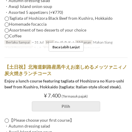
・Autumn dressing salad
・Awaji Island onion soup
・Assorted 5 appetizers (+¥770)
◯Tagliata of Hoshizora Black Beef from Kushiro, Hokkaido
◯Homemade focaccia
◯Assortment of two desserts of your choice
◯Coffee
Berlaku Sampai
~ 31 Jul
Hari
Sn, Sl, R, K, J
Makanan
Makan Siang
Baca Lebih Lanjut
Limit Pemesanan
1 ~ 8
Kategori Tempat Duduk
Restaurant
【土日祝】北海道釧路産黒牛えお楽しめるメッツァニィノ
炭火焼きランチコース
Enjoy a lunch course featuring tagliata of Hoshizora no Kuro-ushi
beef from Kushiro, Hokkaido (tagliata: Italian-style sliced steak).
¥ 7.400
(Termasuk pajak)
Pilih
◯【Please choose your first course】
・Autumn dressing salad
・Awaji Island onion soup