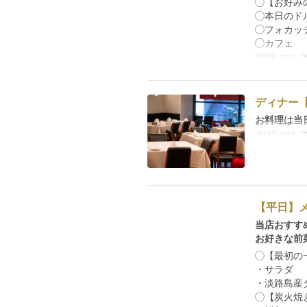
◯【お好み
◯本日のド
◯フォカッ
◯カフェ
식사
저녁
ディナー
お料理は当
식사
저녁
【平日】
当店おすす
お好きな前
◯【最初の
・サラダ
・淡路島産
◯【炭火焼