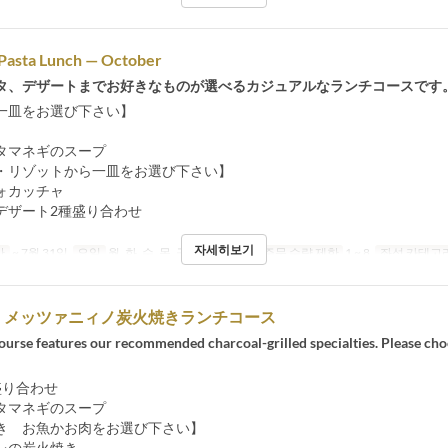
asta Lunch — October
タ、デザートまでお好きなものが選べるカジュアルなランチコースです
一皿をお選び下さい】
タマネギのスープ
・リゾットから一皿をお選び下さい】
ォカッチャ
デザート2種盛り合わせ
자세히보기
간
~ 7월 31일
요일
월, 화, 수, 목, 금
식사
점심
주문 수량 제한
1 ~ 8
좌석 카테고
】メッツァニィノ炭火焼きランチコース
ourse features our recommended charcoal-grilled specialties. Please cho
盛り合わせ
タマネギのスープ
き お魚かお肉をお選び下さい】
レの炭火焼き