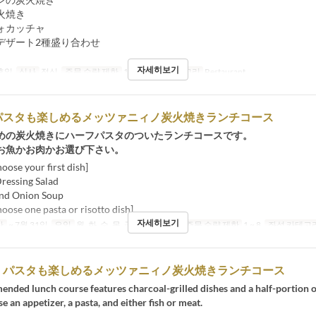
炭火焼き
ォカッチャ
デザート2種盛り合わせ
자세히보기
 휴일
식사
점심
주문 수량 제한
1 ~ 8
좌석 카테고리
Restaurant
パスタも楽しめるメッツァニィノ炭火焼きランチコース
めの炭火焼きにハーフパスタのついたランチコースです。
お魚かお肉かお選び下さい。
oose your first dish]
essing Salad
and Onion Soup
oose one pasta or risotto dish]
자세히보기
간
~ 7월 31일
요일
월, 화, 수, 목, 금
식사
점심
주문 수량 제한
1 ~ 8
좌석 카테고
】パスタも楽しめるメッツァニィノ炭火焼きランチコース
ded lunch course features charcoal-grilled dishes and a half-portion o
e an appetizer, a pasta, and either fish or meat.