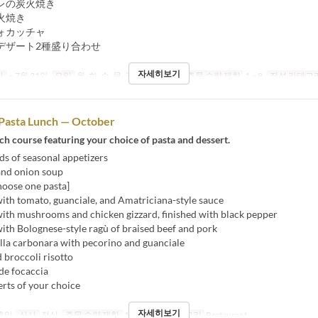
レの炭火焼き
火焼き
ォカッチャ
デザート2種盛り合わせ
자세히보기
간
~ 7월 31일
요일
월, 화, 수, 목, 금
식사
점심
주문 수량 제한
1 ~ 8
좌석 카테고
asta Lunch — October
ch course featuring your choice of pasta and dessert.
s of seasonal appetizers
and onion soup
hoose one pasta]
with tomato, guanciale, and Amatriciana-style sauce
with mushrooms and chicken gizzard, finished with black pepper
with Bolognese-style ragù of braised beef and pork
alla carbonara with pecorino and guanciale
 broccoli risotto
 focaccia
rts of your choice
자세히보기
 휴일
식사
점심
주문 수량 제한
1 ~ 8
좌석 카테고리
Restaurant