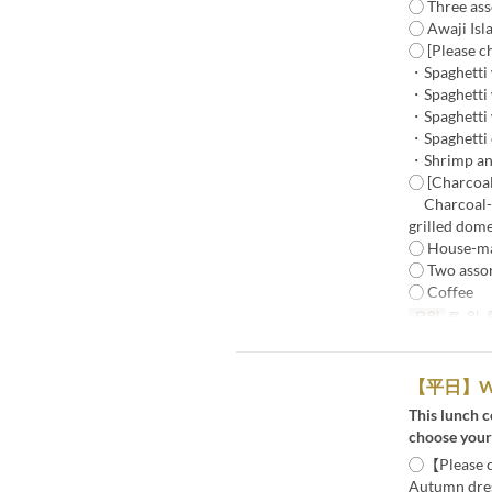
◯ Three ass
◯ Awaji Isl
◯ [Please c
・Spaghetti 
・Spaghetti 
・Spaghetti 
・Spaghetti 
・Shrimp and
◯ [Charcoal-
Charcoal-gri
grilled dome
◯ House-ma
◯ Two assor
◯ Coffee
요일
토, 일,
【平日】
This lunch 
choose your
◯【Please ch
Autumn dress