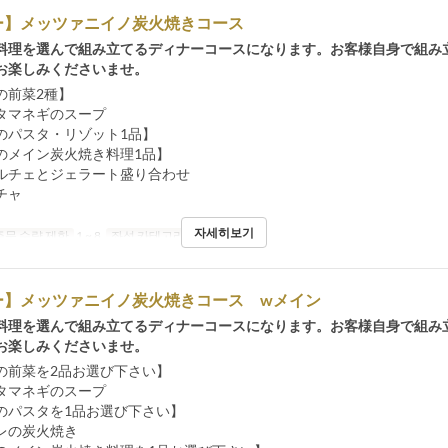
ー】メッツァニイノ炭火焼きコース
料理を選んで組み立てるディナーコースになります。お客様自身で組み
お楽しみくださいませ。
の前菜2種】
タマネギのスープ
のパスタ・リゾット1品】
のメイン炭火焼き料理1品】
ルチェとジェラート盛り合わせ
チャ
자세히보기
주문 수량 제한
1 ~ 8
좌석 카테고리
Restaurant
ー】メッツァニイノ炭火焼きコース wメイン
料理を選んで組み立てるディナーコースになります。お客様自身で組み
お楽しみくださいませ。
の前菜を2品お選び下さい】
タマネギのスープ
のパスタを1品お選び下さい】
レの炭火焼き