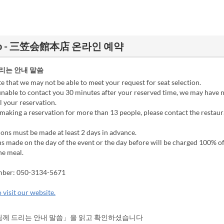
zzanino - 三笠会館本店 온라인 예약
리는 안내 말씀
 that we may not be able to meet your request for seat selection.
unable to contact you 30 minutes after your reserved time, we may have 
l your reservation.
making a reservation for more than 13 people, please contact the restaura
ons must be made at least 2 days in advance.
s made on the day of the event or the day before will be charged 100% of
he meal.
mber: 050-3134-5671
 visit our website.
께 드리는 안내 말씀」을 읽고 확인하셨습니다