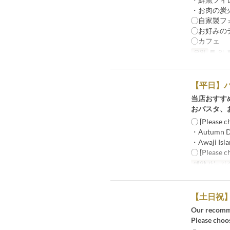
・お肉の
◯自家製フ
◯お好みの
◯カフェ
요일
토, 일,
【平日】
当店おすす
おパスタ、
◯ [Please ch
・Autumn Dr
・Awaji Isl
◯ [Please ch
예약 가능 기
【土日祝
Our recommen
Please choos