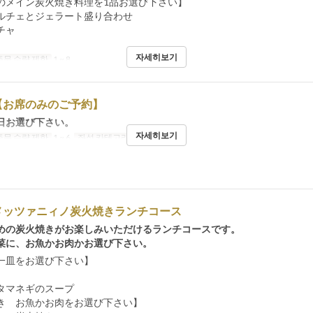
のメイン炭火焼き料理を1品お選び下さい】
ルチェとジェラート盛り合わせ
チャ
자세히보기
주문 수량 제한
1 ~ 8
【お席のみのご予約】
日お選び下さい。
자세히보기
주문 수량 제한
1 ~ 6
좌석 카테고리
Restaurant
メッツァニィノ炭火焼きランチコース
めの炭火焼きがお楽しみいただけるランチコースです。
菜に、お魚かお肉かお選び下さい。
一皿をお選び下さい】
タマネギのスープ
き お魚かお肉をお選び下さい】