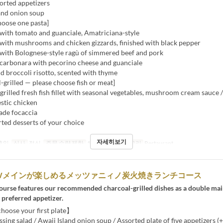
orted appetizers
and onion soup
hoose one pasta]
with tomato and guanciale, Amatriciana-style
with mushrooms and chicken gizzards, finished with black pepper
with Bolognese-style ragù of simmered beef and pork
carbonara with pecorino cheese and guanciale
 broccoli risotto, scented with thyme
grilled — please choose fish or meat]
lled fresh fish fillet with seasonal vegetables, mushroom cream sauce 
stic chicken
de focaccia
ted desserts of your choice
자세히보기
 휴일
식사
점심
주문 수량 제한
1 ~ 8
좌석 카테고리
Restaurant
Wメインが楽しめるメッツァニィノ炭火焼きランチコース
course features our recommended charcoal-grilled dishes as a double mai
 preferred appetizer.
oose your first plate】
ing salad / Awaji Island onion soup / Assorted plate of five appetizers (