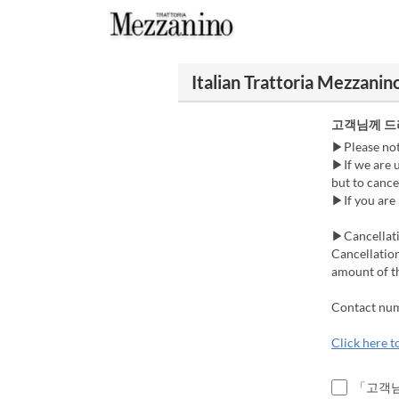
Italian Trattoria Me
고객님께 드
▶Please note
▶If we are 
but to cance
▶If you are 
▶Cancellati
Cancellation
amount of t
Contact nu
Click here to
「고객님