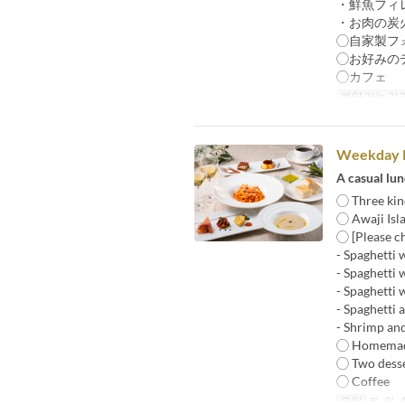
・鮮魚フィ
・お肉の炭
◯自家製フ
◯お好みの
◯カフェ
예약 가능 기
Weekday P
A casual lun
◯ Three kind
◯ Awaji Isl
◯ [Please c
- Spaghetti 
- Spaghetti 
- Spaghetti 
- Spaghetti 
- Shrimp and
◯ Homemade
◯ Two desse
◯ Coffee
요일
토, 일,