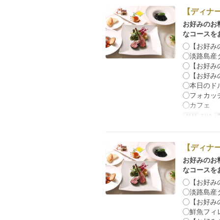
【ディナ
お好みのお
なコースを
◯【お好み
◯淡路島産
◯【お好み
◯【お好み
◯本日のド
◯フォカッ
◯カフェ
식사
저녁
【ディナ
お好みのお
なコースを
◯【お好み
◯淡路島産
◯【お好み
◯鮮魚フィ