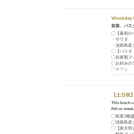
Weekday P
前菜、パス
◯【最初の
・サラダ
・淡路島産
◯【パスタ
◯自家製フ
◯お好みの
◯カフェ
예약 가능 기
【土日祝
This lunch c
fish or meat.
◯前菜3種
◯淡路島産
◯【炭火焼
・鮮魚フィ