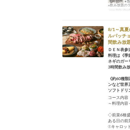
सूक्ष्म मुद्रण
※
※飲み放題の
मान्य तिथि सीमाएँ
8/1～真
ルパッチ
間飲み放題
ＤＥＮ表参
料理は《季
ネギのガー
3時間飲み
《約60種
ンなど世界
ソフトドリ
コース内容
～料理内
◇前菜6種
ある日の前
①キャロッ