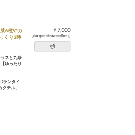
¥ 7,000
菜6種やカ
(सेवा शुल्क और कर समाविष्ट।)
っくり3時
चुनें
シラスと九条
を【ゆったり
バランタイ
カクテル、
。