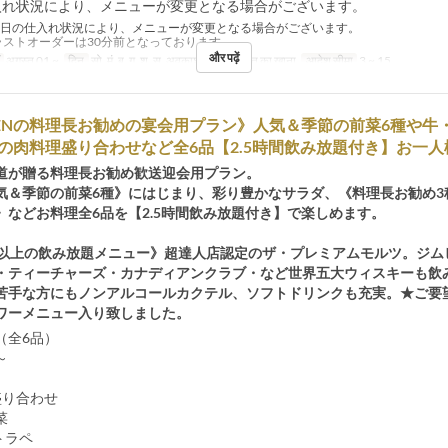
入れ状況により、メニューが変更となる場合がございます。
当日の仕入れ状況により、メニューが変更となる場合がございます。
ラストオーダーは30分前となっております。
और पढ़ें
अगस्त 01 ~
दिन
सो, मं, बु, गु, श, स, अवकाश
भोजन
रात का खाना
आदेश सीमा
3 ~ 15
《DENの料理長お勧めの宴会用プラン》人気＆季節の前菜6種や
の肉料理盛り合わせなど全6品【2.5時間飲み放題付き】お一人様6
道が贈る料理長お勧め歓送迎会用プラン。
気＆季節の前菜6種》にはじまり、彩り豊かなサラダ、《料理長お勧め3
》などお料理全6品を【2.5時間飲み放題付き】で楽しめます。
類以上の飲み放題メニュー》超達人店認定のザ・プレミアムモルツ。ジム
・ティーチャーズ・カナディアンクラブ・など世界五大ウィスキーも飲
苦手な方にもノンアルコールカクテル、ソフトドリンクも充実。★ご要
ワーメニュー入り致しました。
（全6品）
容～
盛り合わせ
菜
トラペ