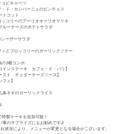
チョビキャベツ
テ・ド・カンパーニュのピンチョス
ートコット
ロッコリーのアーリオオーリオマリネ
ブルーチーズのポテトサラダ
のシーザーサラダ
フィとブロッコリーのガーリックソテー
鴨の3種コンポ
インステーキ カフェ・ド・パリ】
スト チェダーチーズソース】
ンフィ】
九条ネギのガーリックライス
タ
円で特製ケーキを追加可能！
い事のサプライズにもお勧めです♪
入れ状況により、メニューが変更となる場合がございます。