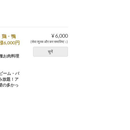
¥ 6,000
牛・鶏・鴨
(सेवा शुल्क और कर समाविष्ट।)
,000円
चुनें
種お肉料理
ビーム・バ
み放題！ア
望の多かっ