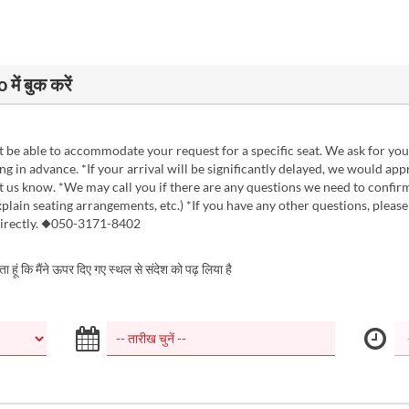
ं बुक करें
be able to accommodate your request for a specific seat. We ask for you
g in advance. *If your arrival will be significantly delayed, we would appre
t us know. *We may call you if there are any questions we need to confir
plain seating arrangements, etc.) *If you have any other questions, please
directly. ◆050-3171-8402
करता हूं कि मैंने ऊपर दिए गए स्थल से संदेश को पढ़ लिया है