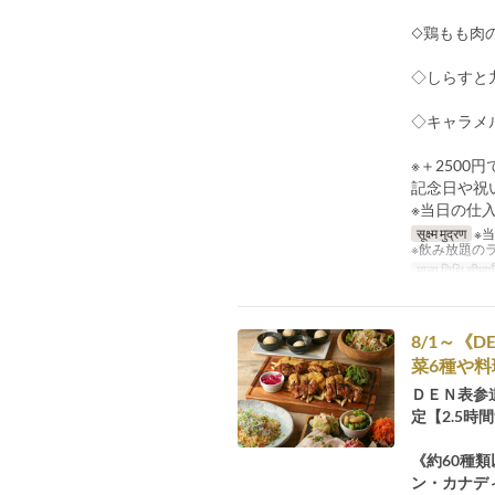
◇鶏もも肉
◇しらすと
◇キャラメ
※＋2500
記念日や祝
※当日の仕
सूक्ष्म मुद्रण
※
※飲み放題の
मान्य तिथि सीमाएँ
8/1～《
菜6種や料
ＤＥＮ表参
定【2.5
《約60種
ン・カナデ