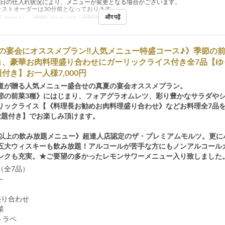
当日の仕入れ状況により、メニューが変更となる場合がございます。
ラストオーダーは30分前となっております。
और पढ़ें
अगस्त 01 ~
भोजन
रात का खाना
आदेश सीमा
3 ~ 15
夏の宴会にオススメプラン‼人気メニュー特盛コース♪》季節の前
ョ、豪華お肉料理盛り合わせにガーリックライス付き全7品【ゆ
付き】お一人様7,000円
道が贈る人気メニュー盛合せの真夏の宴会オススメプラン。
節の前菜3種》にはじまり、フォアグラオムレツ、彩り豊かなサラダや
リックライス【《料理長お勧めお肉料理盛り合わせ》などお料理全7品
放題付き】でお楽しみ頂けます。
類以上の飲み放題メニュー》超達人店認定のザ・プレミアムモルツ。更に
五大ウィスキーも飲み放題！アルコールが苦手な方にもノンアルコール
ンクも充実。★ご要望の多かったレモンサワーメニュー入り致しました
（全7品）
容～
盛り合わせ
菜
トラペ