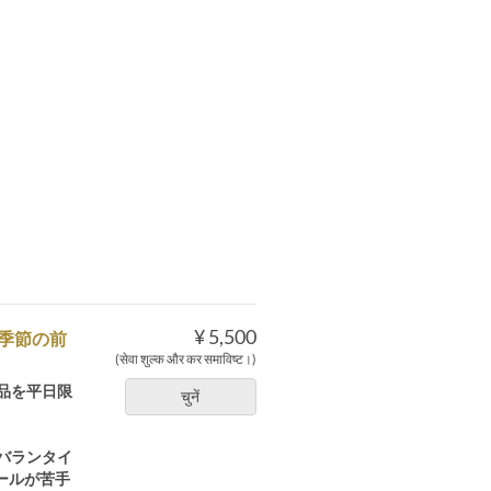
¥ 5,500
＆季節の前
(सेवा शुल्क और कर समाविष्ट।)
品を平日限
चुनें
バランタイ
ールが苦手