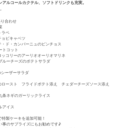
ンアルコールカクテル、ソフトドリンクも充実。
～
盛り合わせ
菜
トラペ
チョビキャベツ
テ・ド・カンパーニュのピンチョス
ートコット
ロッコリーのアーリオオーリオマリネ
ブルーチーズのポテトサラダ
のシーザーサラダ
のロースト フライドポテト添え チェダーチーズソース添え
九条ネギのガーリックライス
ルアイス
円で特製ケーキを追加可能！
い事のサプライズにもお勧めです♪