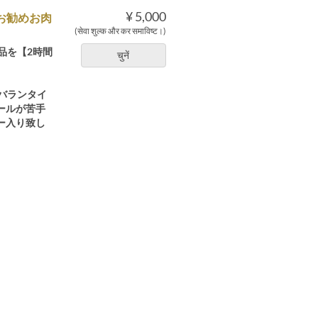
¥ 5,000
長お勧めお肉
(सेवा शुल्क और कर समाविष्ट।)
品を【2時間
चुनें
バランタイ
ールが苦手
ー入り致し