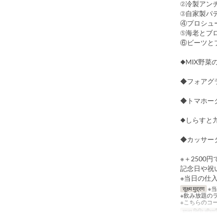
②冷製アン
③自家製パ
④プロシュ
⑤海老とブ
⑥ビーツと
◆MIX野菜
◆フォアグ
◆トマホー
◆しらすと
◆カッサー
※＋2500
記念日や祝
※当日の仕
सूक्ष्म मुद्रण
※
※飲み放題の
※こちらのコ
मान्य तिथि सीमाएँ