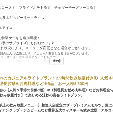
のロースト フライドポテト添え チェダーチーズソース添え
九条ネギのガーリックライス
ルアイス
円で特製ケーキを追加可能！
い事のサプライズにもお勧めです♪
入れ状況により、メニューが変更となる場合がございます。
当日の仕入れ状況により、メニューが変更となる場合がございます。
ラストオーダーは30分前となっております。
और पढ़ें
अगस्त 01 ~
भोजन
रात का खाना
आदेश सीमा
3 ~ 15
DENのカジュアルライトプラン！2.5時間飲み放題付き‼》人気
理長お勧めお肉料理など全5品 お一人様5,500円
道の《人気＆季節の前菜6種》や《料理長お勧め肉料理》などお料理全5
時間飲み放題付き】で楽しめる涼秋の宴会ライトプラン。
類以上の飲み放題メニュー》超達人店認定のザ・プレミアムモルツ。更に
ィアンクラブ・ジムビームなど世界五大ウィスキーも飲み放題！アルコ