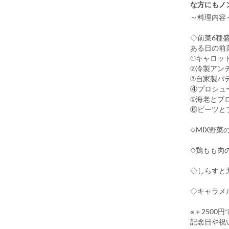
な方にもノ
～料理内容
◇前菜6種
ある日の前
①キャロッ
②冷製アン
③自家製パ
④プロシュ
⑤海老とブ
⑥ビーツと
◇MIX野菜
◇鶏もも肉
◇しらすと
◇キャラメ
※＋2500
記念日や祝