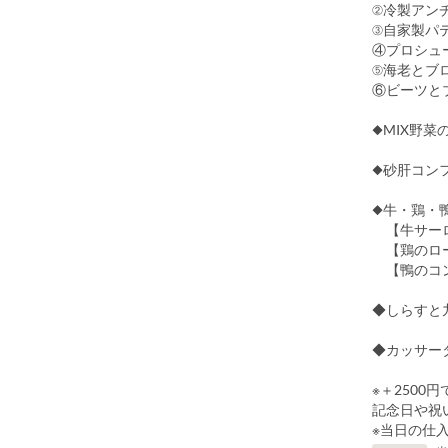
②冷製アン
③自家製パ
④プロシュ
⑤海老とブ
⑥ビーツと
◆MIX野菜
◆砂肝コン
◆牛・鶏・
【牛サーロ
【鶏のロー
【鴨のコ
◆しらすと
◆カッサー
※＋2500
記念日や祝
※当日の仕