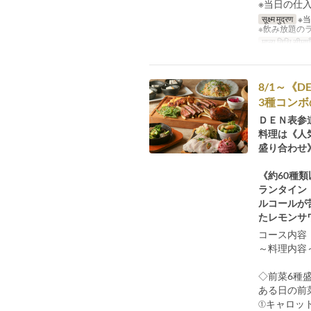
※当日の仕
सूक्ष्म मुद्रण
※
※飲み放題の
मान्य तिथि सीमाएँ
8/1～
3種コンボ
ＤＥＮ表参
料理は《人
盛り合わせ
《約60種
ランタイン
ルコールが
たレモンサ
コース内容
～料理内
◇前菜6種
ある日の前
①キャロッ