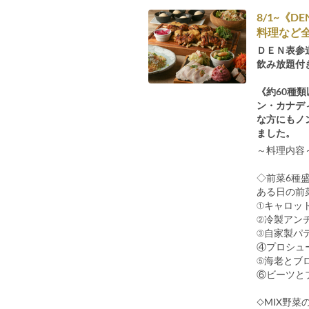
8/1~《
料理など全
ＤＥＮ表参
飲み放題付
《約60種
ン・カナデ
な方にもノ
ました。
～料理内容
◇前菜6種
ある日の前
①キャロッ
②冷製アン
③自家製パ
④プロシュ
⑤海老とブ
⑥ビーツと
◇MIX野菜