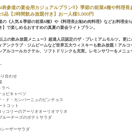
DEN表参道の宴会用カジュアルプラン‼》季節の前菜6種や料理
5品【2時間飲み放題付き】お一人様5,000円
道の《人気＆季節の前菜6種》や《料理長お勧め肉料理》などお料理全5
き】で楽しめるおすすめの真夏の宴会ライトプラン。
類以上の飲み放題メニュー》超達人店認定のザ・プレミアムモルツ。更に
ィアンクラブ・ジムビームなど世界五大ウィスキーも飲み放題！アルコ
ンアルコールカクテル、ソフトドリンクも充実。レモンサワーをメニュ
～
盛り合わせ
菜
トラペ
チョビキャベツ
テ・ド・カンパーニュのピンチョス
ートコット
ロッコリーのアーリオオーリオマリネ
ブルーチーズのポテトサラダ
のシーザーサラダ