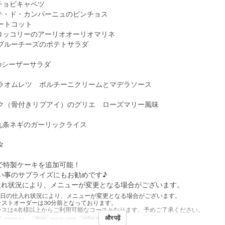
チョビキャベツ
テ・ド・カンパーニュのピンチョス
ートコット
ロッコリーのアーリオオーリオマリネ
ブルーチーズのポテトサラダ
のシーザーサラダ
ラオムレツ ポルチーニクリームとマデラソース
ク（骨付きリブアイ）のグリエ ローズマリー風味
九条ネギのガーリックライス
タ
円で特製ケーキを追加可能！
い事のサプライズにもお勧めです♪
入れ状況により、メニューが変更となる場合がございます。
当日の仕入れ状況により、メニューが変更となる場合がございます。
ラストオーダーは30分前となっております。
ースは4名様以上からご利用可能なコースとなります。予めご了承ください。
और पढ़ें
अगस्त 01 ~
भोजन
रात का खाना
आदेश सीमा
4 ~ 15