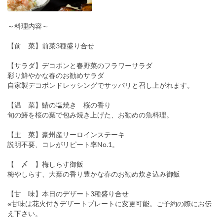
～料理内容～
【前 菜】前菜3種盛り合せ
【サラダ】デコポンと春野菜のフラワーサラダ
彩り鮮やかな春のお勧めサラダ
自家製デコポンドレッシングでサッパリと召し上がれます。
【温 菜】鰆の塩焼き 桜の香り
旬の鰆を桜の葉で包み焼き上げた、お勧めの魚料理。
【主 菜】豪州産サーロインステーキ
説明不要、コレがリピート率No.1。
【 〆 】梅しらす御飯
梅やしらす、大葉の香り豊かな春のお勧め炊き込み御飯
【甘 味】本日のデザート3種盛り合せ
※甘味は花火付きデザートプレートに変更可能。ご予約の際にお伝
え下さい。