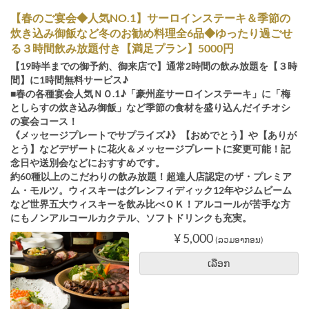
【春のご宴会◆人気NO.1】サーロインステーキ＆季節の
炊き込み御飯など冬のお勧め料理全6品◆ゆったり過ごせ
る３時間飲み放題付き【満足プラン】5000円
【19時半までの御予約、御来店で】通常2時間の飲み放題を【３時
間】に1時間無料サービス♪
■春の各種宴会人気ＮＯ.1♪「豪州産サーロインステーキ」に「梅
としらすの炊き込み御飯」など季節の食材を盛り込んだイチオシ
の宴会コース！
《メッセージプレートでサプライズ♪》【おめでとう】や【ありが
とう】などデザートに花火＆メッセージプレートに変更可能！記
念日や送別会などにおすすめです。
約60種以上のこだわりの飲み放題！超達人店認定のザ・プレミア
ム・モルツ。ウィスキーはグレンフィディック12年やジムビーム
など世界五大ウィスキーを飲み比べＯＫ！アルコールが苦手な方
にもノンアルコールカクテル、ソフトドリンクも充実。
¥ 5,000
(ລວມອາກອນ)
ເລືອກ