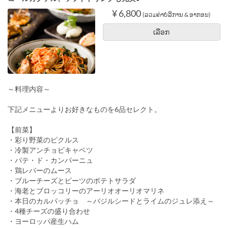
¥ 6,800
(ລວມຄ່າບໍລິການ & ອາກອນ)
ເລືອກ
～料理内容～
下記メニューよりお好きなものを6品セレクト。
【前菜】
・彩り野菜のピクルス
・冷製アンチョビキャベツ
・パテ・ド・カンパーニュ
・鶏レバーのムース
・ブルーチーズとビーツのポテトサラダ
・海老とブロッコリーのアーリオオーリオマリネ
・本日のカルパッチョ ～バジルシードとライムのジュレ添え～
・4種チーズの盛り合わせ
・ヨーロッパ産生ハム