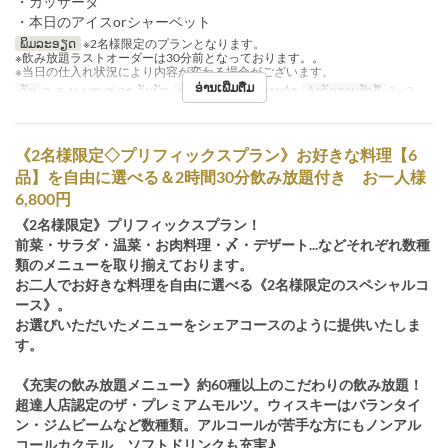
・カッサータ
・本日のアイスorシャーベット
ພິມລະອຽດ
※2名様限定のプランとなります。
※飲み放題ラストオーダーは30分前となっております。。
※当日の仕入れ状況により内容が変わる場合がございます。
ອ່ານເພີ່ມຕື່ມ
ວັນ
ຈ, ອ, ພ, ພຫ, ສ, ອາ, ວັນພັກ
ຄາບອາຫານ
ອາຫານຄ່ຳ
ຈຳກັດການສັ່ງຊື້
2 ~ 2
《2名様限定◇プリフィックスプラン》お好きな料理【6
品】を自由に選べる＆2時間30分飲み放題付き お一人様
6,800円
《2名様限定》プリフィックスプラン！
前菜・サラダ・温菜・お肉料理・〆・デザート...などそれぞれ数種
類のメニューを取り揃えております。
お二人でお好きな料理を自由に選べる《2名様限定のスペシャルコ
ース》。
お選びいただいたメニューをシェアコースのように提供いたしま
す。
《充実の飲み放題メニュー》約60種以上のこだわりの飲み放題！
超達人店認定のザ・プレミアムモルツ。ウィスキーはバランタイ
ン・ジムビームなど数種類。アルコールが苦手な方にもノンアル
コールカクテル、ソフトドリンクも充実♪