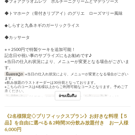
◆フォアグラオムレツ ポルチーニクリームとマデラソース
◆トマホーク（骨付きリブアイ）のグリエ ローズマリー風味
◆しらすと九条ネギのガーリックライス
◆カッサータ
※＋2500円で特製ケーキを追加可能！
記念日や祝い事のサプライズにもお勧めです♪
※当日の仕入れ状況により、メニューが変更となる場合がございま
す。
ພິມລະອຽດ
※当日の仕入れ状況により、メニューが変更となる場合がござい
ます。
※飲み放題のラストオーダーは30分前となっております。
※こちらのコースは4名様以上からご利用可能なコースとなります。予めご了
承ください。
ອ່ານເພີ່ມຕື່ມ
ວັນທີທີ່ຖືກຕ້ອງ
01 ສ.ຫ ~
ຄາບອາຫານ
ອາຫານຄ່ຳ
ຈຳກັດການສັ່ງຊື້
4 ~ 15
《2名様限定◇プリフィックスプラン》お好きな料理【５
品】を自由に選べる＆2時間30分飲み放題付き お一人様
6,000円