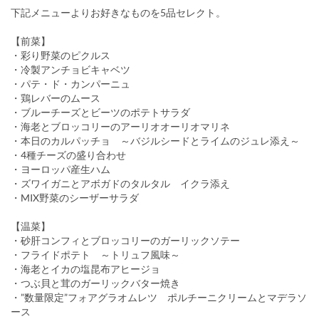
下記メニューよりお好きなものを5品セレクト。
【前菜】
・彩り野菜のピクルス
・冷製アンチョビキャベツ
・パテ・ド・カンパーニュ
・鶏レバーのムース
・ブルーチーズとビーツのポテトサラダ
・海老とブロッコリーのアーリオオーリオマリネ
・本日のカルパッチョ ～バジルシードとライムのジュレ添え～
・4種チーズの盛り合わせ
・ヨーロッパ産生ハム
・ズワイガニとアボガドのタルタル イクラ添え
・MIX野菜のシーザーサラダ
【温菜】
・砂肝コンフィとブロッコリーのガーリックソテー
・フライドポテト ～トリュフ風味～
・海老とイカの塩昆布アヒージョ
・つぶ貝と茸のガーリックバター焼き
・”数量限定”フォアグラオムレツ ポルチーニクリームとマデラソ
ース