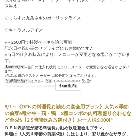
ス添え
◇しらすと九条ネギのガーリックライス
◇キャラメルアイス
※＋2500円で特製ケーキを追加可能！
記念日や祝い事のサプライズにもお勧めです♪
※当日の仕入れ状況により、メニューが変更となる場合がございま
す。
ພິມລະອຽດ
※当日の仕入れ状況により、メニューが変更となる場合がござい
ます。
※飲み放題のラストオーダーは30分前となっております。
ວັນທີທີ່ຖືກຕ້ອງ
01 ສ.ຫ ~
ວັນ
ຈ, ອ, ພ, ພຫ, ສ, ອາ, ວັນພັກ
ອ່ານເພີ່ມຕື່ມ
ຄາບອາຫານ
ອາຫານຄ່ຳ
ຈຳກັດການສັ່ງຊື້
3 ~ 15
8/1～《DENの料理長お勧めの宴会用プラン》人気＆季節
の前菜6種や牛・鶏・鴨 3種コンボの肉料理盛り合わせな
ど全6品【2.5時間飲み放題付き】お一人様6,000円
ＤＥＮ表参道が贈る料理長お勧め歓送迎会用プラン。
料理は《人気＆季節の前菜6種》にはじまり、彩り豊かなサラダ、