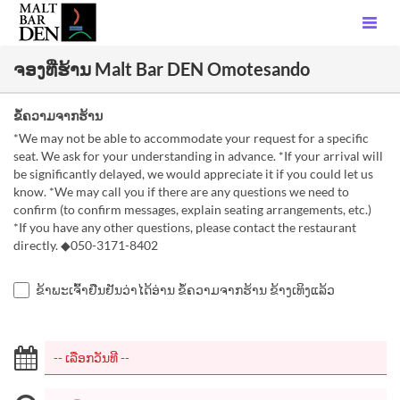
ຈອງທີ່ຮ້ານ Malt Bar DEN Omotesando
ຂໍ້ຄວາມຈາກຮ້ານ
*We may not be able to accommodate your request for a specific
seat. We ask for your understanding in advance. *If your arrival will
be significantly delayed, we would appreciate it if you could let us
know. *We may call you if there are any questions we need to
confirm (to confirm messages, explain seating arrangements, etc.)
*If you have any other questions, please contact the restaurant
directly. ◆050-3171-8402
ຂ້າພະເຈົ້າຢືນຢັນວ່າໄດ້ອ່ານ ຂໍ້ຄວາມຈາກຮ້ານ ຂ້າງເທິງແລ້ວ