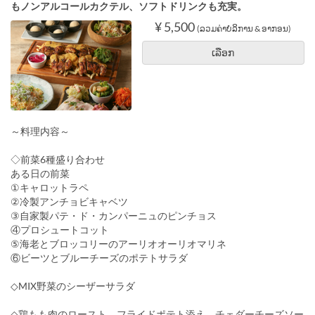
もノンアルコールカクテル、ソフトドリンクも充実。
¥ 5,500
(ລວມຄ່າບໍລິການ & ອາກອນ)
ເລືອກ
～料理内容～
◇前菜6種盛り合わせ
ある日の前菜
①キャロットラペ
②冷製アンチョビキャベツ
③自家製パテ・ド・カンパーニュのピンチョス
④プロシュートコット
⑤海老とブロッコリーのアーリオオーリオマリネ
⑥ビーツとブルーチーズのポテトサラダ
◇MIX野菜のシーザーサラダ
◇鶏もも肉のロースト フライドポテト添え チェダーチーズソー