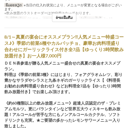
ພິມລະອຽດ
※当日の仕入れ状況により、メニューが変更となる場合がござい
ます。
※飲み放題のラストオーダーは30分前となっております。
ອ່ານເພີ່ມຕື່ມ
ວັນທີທີ່ຖືກຕ້ອງ
01 ສ.ຫ ~
ຄາບອາຫານ
ອາຫານຄ່ຳ
ຈຳກັດການສັ່ງຊື້
3 ~ 15
8/1～真夏の宴会にオススメプラン‼人気メニュー特盛コー
ス♪》季節の前菜6種やカルパッチョ、豪華お肉料理盛り
合わせにガーリックライス付き全7品【ゆっくり3時間飲み
放題付き】お一人様7,000円
ＤＥＮ表参道が贈る人気メニュー盛合せの真夏の宴会オススメプ
ラン。
料理は《季節の前菜3種》にはじまり、フォアグラオムレツ、彩り
豊かなサラダやシラスと九条ネギのガーリックライス【《料理長
お勧めお肉料理盛り合わせ》などお料理全7品を【ゆったり3時間
飲み放題付き】でお楽しみ頂けます。
《約60種類以上の飲み放題メニュー》超達人店認定のザ・プレミ
アムモルツ。更にバランタインなど世界五大ウィスキーも飲み放
題！アルコールが苦手な方にもノンアルコールカクテル、ソフト
ドリンクも充実。★ご要望の多かったレモンサワーメニュー入り
致しました。