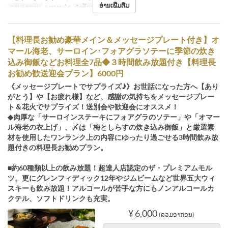
ອ່ານເພີ່ມຕື່ມ
ຄາບອາຫານ
ອາຫານຄ່ຳ
ຈຳກັດການສັ່ງຊື້
2 ~ 15
【料理長お勧め豪華メイン＆メッセージプレート付き】オ
マール海老、サーロイン･フォアグラソテーに季節の炊き
込み御飯などお料理全7品◆３時間飲み放題付き【料理長
お勧め歓送迎会プラン】6000円
《メッセージプレートでサプライズ♪》お世話になった方へ【あり
がとう】や【お疲れ様】など、感謝の気持ちをメッセージプレー
ト＆花火でサプライズ！送別会や歓迎会にオススメ！
◆肉厚な「サーロインステーキにフォアグラのソテー」や「オマー
ル海老の衣上げ」、〆は「梅としらすの炊き込み御飯」と厳選素
材を使用したワンランク上の内容にゆったり過ごせる3時間飲み放
題付きの料理長お勧めプラン。
■約60種類以上の飲み放題！超達人店認定のザ・プレミアムモル
ツ。更にグレンフィディック12年やジムビームなど世界五大ウィ
スキーも飲み放題！アルコールが苦手な方にもノンアルコールカ
クテル、ソフトドリンクも充実。
¥ 6,000
(ລວມອາກອນ)