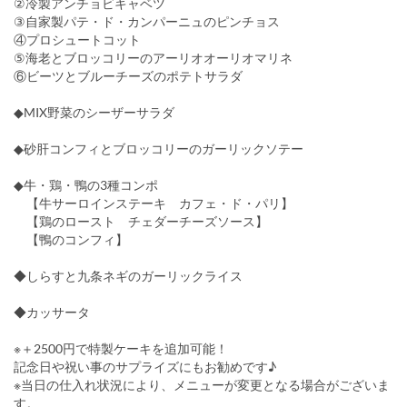
②冷製アンチョビキャベツ
③自家製パテ・ド・カンパーニュのピンチョス
④プロシュートコット
⑤海老とブロッコリーのアーリオオーリオマリネ
⑥ビーツとブルーチーズのポテトサラダ
◆MIX野菜のシーザーサラダ
◆砂肝コンフィとブロッコリーのガーリックソテー
◆牛・鶏・鴨の3種コンポ
【牛サーロインステーキ カフェ・ド・パリ】
【鶏のロースト チェダーチーズソース】
【鴨のコンフィ】
◆しらすと九条ネギのガーリックライス
◆カッサータ
※＋2500円で特製ケーキを追加可能！
記念日や祝い事のサプライズにもお勧めです♪
※当日の仕入れ状況により、メニューが変更となる場合がございま
す。