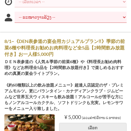
8/1~《DEN表参道の宴会用カジュアルプラン‼》季節の前
菜6種や料理長お勧めお肉料理など全5品【2時間飲み放題
付き】お一人様5,000円
ＤＥＮ表参道の《人気＆季節の前菜6種》や《料理長お勧め肉料
理》などお料理全5品を【2時間飲み放題付き】で楽しめるおすす
めの真夏の宴会ライトプラン。
《約60種類以上の飲み放題メニュー》超達人店認定のザ・プレミ
アムモルツ。更にバランタイン・カナディアンクラブ・ジムビー
ムなど世界五大ウィスキーも飲み放題！アルコールが苦手な方に
もノンアルコールカクテル、ソフトドリンクも充実。レモンサワ
ーをメニュー入り致しました。
¥ 5,000
(ລວມຄ່າບໍລິການ & ອາກອນ)
ເລືອກ