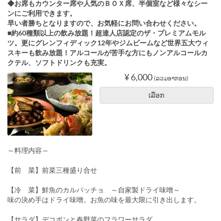
◆お席もカウンター席や人気のＢＯＸ席、半個室など様々なシー
ンにご利用できます。
早い者勝ちとなりますので、お気軽にお問い合わせください。
■約60種類以上の飲み放題！超達人店認定のザ・プレミアムモル
ツ。更にグレンフィディック12年やジムビームなど世界五大ウィ
スキーも飲み放題！アルコールが苦手な方にもノンアルコールカ
クテル、ソフトドリンクも充実。
¥ 6,000
(ລວມອາກອນ)
ເລືອກ
～料理内容～
【前 菜】前菜三種盛り合せ
【冷 菜】鮮魚のカルパッチョ ～自家製ドライ味噌～
味の決め手はドライ味噌。お魚の味を最大限に引き出します。
【サラダ】デコポンと春野菜のフラワーサラダ