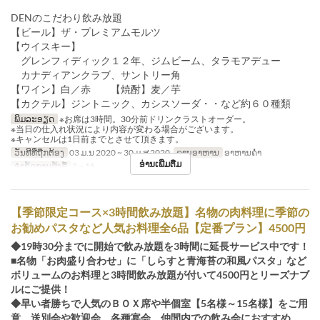
DENのこだわり飲み放題
【ビール】ザ・プレミアムモルツ
【ウイスキー】
グレンフィディック１２年、ジムビーム、タラモアデュー
カナディアンクラブ、サントリー角
【ワイン】白／赤 【焼酎】麦／芋
【カクテル】ジントニック、カシスソーダ・・など約６０種類
ພິມລະອຽດ
※お席は3時間。30分前ドリンクラストオーダー。
※当日の仕入れ状況により内容が変わる場合がございます。
※キャンセルは1日前までとさせて頂きます。
ວັນທີທີ່ຖືກຕ້ອງ
03 ມ.ນ 2020 ~ 30 ມ.ສ 2020
ຄາບອາຫານ
ອາຫານຄ່ຳ
ອ່ານເພີ່ມຕື່ມ
ຈຳກັດການສັ່ງຊື້
2 ~ 15
【季節限定コース×3時間飲み放題】名物の肉料理に季節の
お勧めパスタなど人気お料理全6品【定番プラン】4500円
◆19時30分までに開始で飲み放題を3時間に延長サービス中です！
■名物「お肉盛り合わせ」に「しらすと青海苔の和風パスタ」など
ボリュームのお料理と3時間飲み放題が付いて4500円とリーズナブ
ルにご提供！
◆早い者勝ちで人気のＢＯＸ席や半個室【5名様～15名様】をご用
意。送別会や歓迎会、各種宴会、仲間内での飲み会におすすめ。