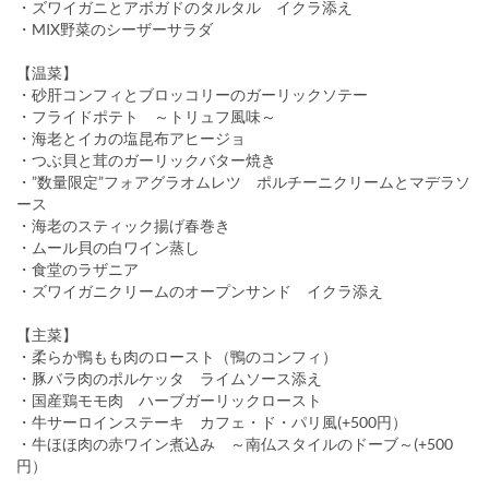
・ズワイガニとアボガドのタルタル イクラ添え
・MIX野菜のシーザーサラダ
【温菜】
・砂肝コンフィとブロッコリーのガーリックソテー
・フライドポテト ～トリュフ風味～
・海老とイカの塩昆布アヒージョ
・つぶ貝と茸のガーリックバター焼き
・”数量限定”フォアグラオムレツ ポルチーニクリームとマデラソ
ース
・海老のスティック揚げ春巻き
・ムール貝の白ワイン蒸し
・食堂のラザニア
・ズワイガニクリームのオープンサンド イクラ添え
【主菜】
・柔らか鴨もも肉のロースト（鴨のコンフィ）
・豚バラ肉のポルケッタ ライムソース添え
・国産鶏モモ肉 ハーブガーリックロースト
・牛サーロインステーキ カフェ・ド・パリ風(+500円）
・牛ほほ肉の赤ワイン煮込み ～南仏スタイルのドーブ～(+500
円）