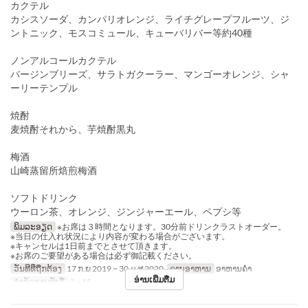
カクテル
カシスソーダ、カンパリオレンジ、ライチグレープフルーツ、ジ
ントニック、モスコミュール、キューバリバー等約40種
ノンアルコールカクテル
バージンブリーズ、サラトガクーラー、マンゴーオレンジ、シャ
ーリーテンプル
焼酎
麦焼酎それから、芋焼酎黒丸
梅酒
山崎蒸留所焙煎梅酒
ソフトドリンク
ウーロン茶、オレンジ、ジンジャーエール、ペプシ等
ພິມລະອຽດ
※お席は３時間となります。30分前ドリンクラストオーダー。
※当日の仕入れ状況により内容が変わる場合がございます。
※キャンセルは1日前までとさせて頂きます。
※お席のご要望がある場合は必ず御記載ください。
ວັນທີທີ່ຖືກຕ້ອງ
17 ກ.ຍ 2019 ~ 30 ມ.ສ 2020
ຄາບອາຫານ
ອາຫານຄ່ຳ
ອ່ານເພີ່ມຕື່ມ
ຈຳກັດການສັ່ງຊື້
2 ~ 15