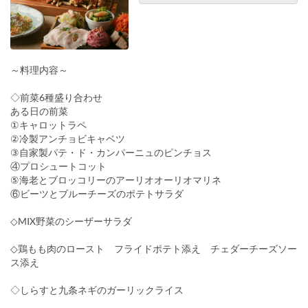
～料理内容～
◇前菜6種盛り合わせ
ある日の前菜
①キャロットラペ
②冷製アンチョビキャベツ
③自家製パテ・ド・カンパーニュのピンチョス
④プロシュートコット
⑤海老とブロッコリーのアーリオオーリオマリネ
⑥ビーツとブルーチーズのポテトサラダ
◇MIX野菜のシーザーサラダ
◇鶏もも肉のロースト フライドポテト添え チェダーチーズソー
ス添え
◇しらすと九条ネギのガーリックライス