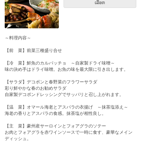
ເລືອກ
～料理内容～
【前 菜】前菜三種盛り合せ
【冷 菜】鮮魚のカルパッチョ ～自家製ドライ味噌～
味の決め手はドライ味噌。お魚の味を最大限に引き出します。
【サラダ】デコポンと春野菜のフラワーサラダ
彩り鮮やかな春のお勧めサラダ
自家製デコポンドレッシングでサッパリと召し上がれます。
【温 菜】オマール海老とアスパラの衣揚げ ～抹茶塩添え～
海老の香りとアスパラの食感。抹茶塩が相性良し。
【主 菜】豪州産サーロインとフォアグラのソテー
お肉とフォアグラを赤ワインソースで一時に食す、豪華なメイン
ディッシュ。