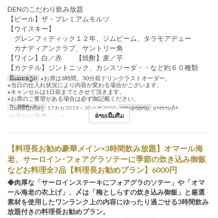
DENのこだわり飲み放題
【ビール】ザ・プレミアムモルツ
【ウイスキー】
グレンフィディック１２年、ジムビーム、タラモアデュー
カナディアンクラブ、サントリー角
【ワイン】白／赤 【焼酎】麦／芋
【カクテル】ジントニック、カシスソーダ・・など約６０種類
ພິມລະອຽດ
※お席は3時間。30分前ドリンクラストオーダー。
※当日の仕入れ状況により内容が変わる場合がございます。
※キャンセルは1日前までとさせて頂きます。
※お席のご要望がある場合は必ず御記載ください。
ວັນທີທີ່ຖືກຕ້ອງ
17 ກ.ຍ 2019 ~ 30 ມ.ສ 2020
ຄາບອາຫານ
ອາຫານຄ່ຳ
ອ່ານເພີ່ມຕື່ມ
ຈຳກັດການສັ່ງຊື້
2 ~ 15
【料理長お勧め豪華メイン×3時間飲み放題】オマール海
老、サーロイン･フォアグラソテーに季節の炊き込み御飯
などお料理全7品【料理長お勧めプラン】6000円
◆肉厚な「サーロインステーキにフォアグラのソテー」や「オマ
ール海老の衣上げ」、〆は「梅としらすの炊き込み御飯」と厳選
素材を使用したワンランク上の内容にゆったり過ごせる3時間飲み
放題付きの料理長お勧めプラン。