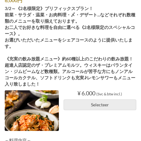
6,000円
3/2～《2名様限定》プリフィックスプラン！
前菜・サラダ・温菜・お肉料理・〆・デザート...などそれぞれ数種
類のメニューを取り揃えております。
お二人でお好きな料理を自由に選べる《2名様限定のスペシャルコ
ース》。
お選びいただいたメニューをシェアコースのように提供いたしま
す。
《充実の飲み放題メニュー》約60種以上のこだわりの飲み放題！
超達人店認定のザ・プレミアムモルツ。ウィスキーはバランタイ
ン・ジムビームなど数種類。アルコールが苦手な方にもノンアル
コールカクテル、ソフトドリンクも充実♪レモンサワーもメニュー
入り致しました！
¥ 6.000
(Svc & btw incl.)
Selecteer
～料理内容～