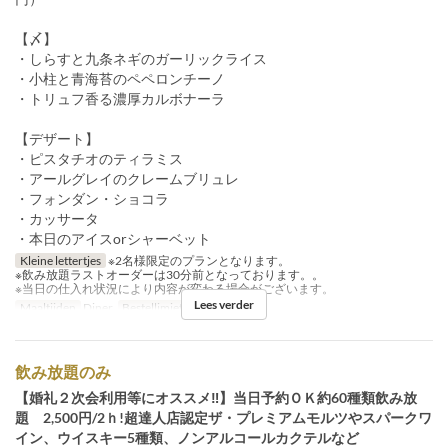
【〆】
・しらすと九条ネギのガーリックライス
・小柱と青海苔のペペロンチーノ
・トリュフ香る濃厚カルボナーラ
【デザート】
・ピスタチオのティラミス
・アールグレイのクレームブリュレ
・フォンダン・ショコラ
・カッサータ
・本日のアイスorシャーベット
Kleine lettertjes
※2名様限定のプランとなります。
※飲み放題ラストオーダーは30分前となっております。。
※当日の仕入れ状況により内容が変わる場合がございます。
Lees verder
Maaltijden
Diner
Bestellimiet
2 ~ 2
飲み放題のみ
【婚礼２次会利用等にオススメ‼】当日予約ＯＫ約60種類飲み放
題 2,500円/2ｈ!超達人店認定ザ・プレミアムモルツやスパークワ
イン、ウイスキー5種類、ノンアルコールカクテルなど