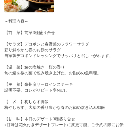
～料理内容～
【前 菜】前菜3種盛り合せ
【サラダ】デコポンと春野菜のフラワーサラダ
彩り鮮やかな春のお勧めサラダ
自家製デコポンドレッシングでサッパリと召し上がれます。
【温 菜】鰆の塩焼き 桜の香り
旬の鰆を桜の葉で包み焼き上げた、お勧めの魚料理。
【主 菜】豪州産サーロインステーキ
説明不要、コレがリピート率No.1。
【 〆 】梅しらす御飯
梅やしらす、大葉の香り豊かな春のお勧め炊き込み御飯
【甘 味】本日のデザート3種盛り合せ
※甘味は花火付きデザートプレートに変更可能。ご予約の際にお伝