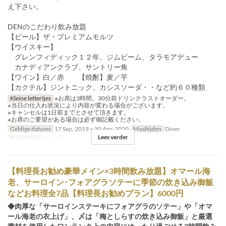
え下さい。
DENのこだわり飲み放題
【ビール】ザ・プレミアムモルツ
【ウイスキー】
グレンフィディック１２年、ジムビーム、タラモアデュー
カナディアンクラブ、サントリー角
【ワイン】白／赤 【焼酎】麦／芋
【カクテル】ジントニック、カシスソーダ・・など約６０種類
Kleine lettertjes
※お席は3時間。30分前ドリンクラストオーダー。
※当日の仕入れ状況により内容が変わる場合がございます。
※キャンセルは1日前までとさせて頂きます。
※お席のご要望がある場合は必ず御記載ください。
Geldige datums
17 Sep, 2019 ~ 30 Apr, 2020
Maaltijden
Diner
Lees verder
Bestellimiet
2 ~ 15
【料理長お勧め豪華メイン×3時間飲み放題】オマール海
老、サーロイン･フォアグラソテーに季節の炊き込み御飯
などお料理全7品【料理長お勧めプラン】6000円
◆肉厚な「サーロインステーキにフォアグラのソテー」や「オマ
ール海老の衣上げ」、〆は「梅としらすの炊き込み御飯」と厳選