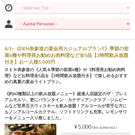
8/1~《DEN表参道の宴会用カジュアルプラン‼》季節の前
菜6種や料理長お勧めお肉料理など全5品【2時間飲み放題
付き】お一人様5,000円
ＤＥＮ表参道の《人気＆季節の前菜6種》や《料理長お勧め肉料
理》などお料理全5品を【2時間飲み放題付き】で楽しめるおすす
めの真夏の宴会ライトプラン。
《約60種類以上の飲み放題メニュー》超達人店認定のザ・プレミ
アムモルツ。更にバランタイン・カナディアンクラブ・ジムビー
ムなど世界五大ウィスキーも飲み放題！アルコールが苦手な方に
もノンアルコールカクテル、ソフトドリンクも充実。レモンサワ
ーをメニュー入り致しました。
¥ 5.000
(Svc & btw incl.)