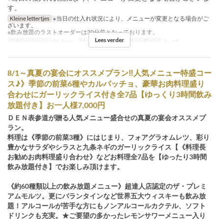
す。
Kleine lettertjes
※当日の仕入れ状況により、メニューが変更となる場合がご
ざいます。
※飲み放題のラストオーダーは30分前となっております。
Lees verder
Geldige datums
01 Aug ~
Maaltijden
Diner
Bestellimiet
3 ~ 15
8/1～真夏の宴会にオススメプラン‼人気メニュー特盛コー
ス♪》季節の前菜6種やカルパッチョ、豪華お肉料理盛り
合わせにガーリックライス付き全7品【ゆっくり3時間飲み
放題付き】お一人様7,000円
ＤＥＮ表参道が贈る人気メニュー盛合せの真夏の宴会オススメプ
ラン。
料理は《季節の前菜3種》にはじまり、フォアグラオムレツ、彩り
豊かなサラダやシラスと九条ネギのガーリックライス【《料理長
お勧めお肉料理盛り合わせ》などお料理全7品を【ゆったり3時間
飲み放題付き】でお楽しみ頂けます。
《約60種類以上の飲み放題メニュー》超達人店認定のザ・プレミ
アムモルツ。更にバランタインなど世界五大ウィスキーも飲み放
題！アルコールが苦手な方にもノンアルコールカクテル、ソフト
ドリンクも充実。★ご要望の多かったレモンサワーメニュー入り