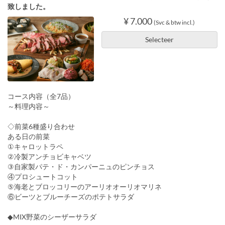
致しました。
¥ 7.000
(Svc & btw incl.)
Selecteer
コース内容（全7品）
～料理内容～
◇前菜6種盛り合わせ
ある日の前菜
①キャロットラペ
②冷製アンチョビキャベツ
③自家製パテ・ド・カンパーニュのピンチョス
④プロシュートコット
⑤海老とブロッコリーのアーリオオーリオマリネ
⑥ビーツとブルーチーズのポテトサラダ
◆MIX野菜のシーザーサラダ