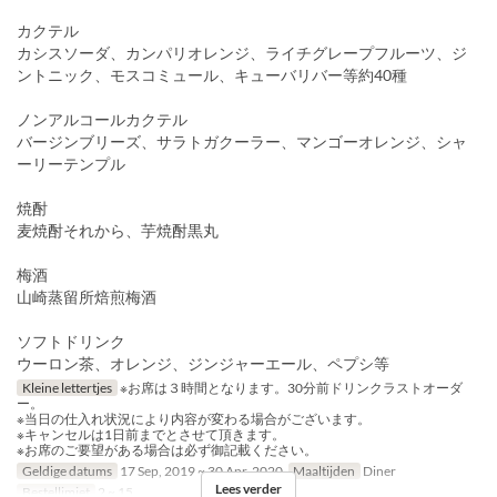
カクテル
カシスソーダ、カンパリオレンジ、ライチグレープフルーツ、ジ
ントニック、モスコミュール、キューバリバー等約40種
ノンアルコールカクテル
バージンブリーズ、サラトガクーラー、マンゴーオレンジ、シャ
ーリーテンプル
焼酎
麦焼酎それから、芋焼酎黒丸
梅酒
山崎蒸留所焙煎梅酒
ソフトドリンク
ウーロン茶、オレンジ、ジンジャーエール、ペプシ等
Kleine lettertjes
※お席は３時間となります。30分前ドリンクラストオーダ
ー。
※当日の仕入れ状況により内容が変わる場合がございます。
※キャンセルは1日前までとさせて頂きます。
※お席のご要望がある場合は必ず御記載ください。
Geldige datums
17 Sep, 2019 ~ 30 Apr, 2020
Maaltijden
Diner
Lees verder
Bestellimiet
2 ~ 15