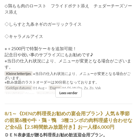
◇鶏もも肉のロースト フライドポテト添え チェダーチーズソー
ス添え
◇しらすと九条ネギのガーリックライス
◇キャラメルアイス
※＋2500円で特製ケーキを追加可能！
記念日や祝い事のサプライズにもお勧めです♪
※当日の仕入れ状況により、メニューが変更となる場合がございま
す。
Kleine lettertjes
※当日の仕入れ状況により、メニューが変更となる場合がご
ざいます。
※飲み放題のラストオーダーは30分前となっております。
Geldige datums
01 Aug ~
Dagen
M, Di, W, Do, Za, Zo, Vak
Lees verder
Maaltijden
Diner
Bestellimiet
3 ~ 15
8/1～《DENの料理長お勧めの宴会用プラン》人気＆季節
の前菜6種や牛・鶏・鴨 3種コンボの肉料理盛り合わせな
ど全6品【2.5時間飲み放題付き】お一人様6,000円
ＤＥＮ表参道が贈る料理長お勧め歓送迎会用プラン。