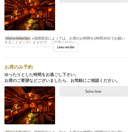
Kleine lettertjes
※混雑状況によっては、お席のお時間を2時間30分でお願い
することがございますので、ご了承ください。
Lees verder
Maaltijden
Diner
Bestellimiet
2 ~ 15
お席のみ予約
ゆったりとした時間をお過ごし下さい。
お席のご要望などございましたら、お気軽にご相談ください。
Selecteer