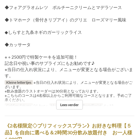
◆フォアグラオムレツ ポルチーニクリームとマデラソース
◆トマホーク（骨付きリブアイ）のグリエ ローズマリー風味
◆しらすと九条ネギのガーリックライス
◆カッサータ
※＋2500円で特製ケーキを追加可能！
記念日や祝い事のサプライズにもお勧めです♪
※当日の仕入れ状況により、メニューが変更となる場合がございま
す。
Kleine lettertjes
※当日の仕入れ状況により、メニューが変更となる場合がご
ざいます。
※飲み放題のラストオーダーは30分前となっております。
※こちらのコースは4名様以上からご利用可能なコースとなります。予めご了
承ください。
Lees verder
Geldige datums
01 Aug ~
Maaltijden
Diner
Bestellimiet
4 ~ 15
《2名様限定◇プリフィックスプラン》お好きな料理【５
品】を自由に選べる＆2時間30分飲み放題付き お一人様