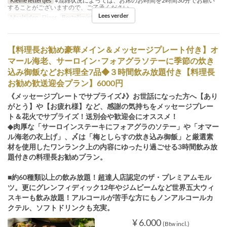
Kleine lettertjes
※混雑状況によっては、お席のお時間を2時間30分でお願い
することがございますので、ご了承ください。
Lees verder
Maaltijden
Diner
Bestellimiet
2 ~ 15
【料理長お勧め豪華メイン＆メッセージプレート付き】オ
マール海老、サーロイン･フォアグラソテーに季節の炊き
込み御飯などお料理全7品◆３時間飲み放題付き【料理長
お勧め歓送迎会プラン】6000円
《メッセージプレートでサプライズ♪》お世話になった方へ【あり
がとう】や【お疲れ様】など、感謝の気持ちをメッセージプレー
ト＆花火でサプライズ！送別会や歓迎会にオススメ！
◆肉厚な「サーロインステーキにフォアグラのソテー」や「オマー
ル海老の衣上げ」、〆は「梅としらすの炊き込み御飯」と厳選素
材を使用したワンランク上の内容にゆったり過ごせる3時間飲み放
題付きの料理長お勧めプラン。
■約60種類以上の飲み放題！超達人店認定のザ・プレミアムモル
ツ。更にグレンフィディック12年やジムビームなど世界五大ウィ
スキーも飲み放題！アルコールが苦手な方にもノンアルコールカ
クテル、ソフトドリンクも充実。
¥ 6.000
(Btw incl.)