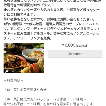
素材を使用したワンランク上の内容にゆったり過ごせる3時間飲み
放題付きの料理長お勧めプラン。
◆お席もカウンター席や人気のＢＯＸ席、半個室など様々なシー
ンにご利用できます。
早い者勝ちとなりますので、お気軽にお問い合わせください。
■約60種類以上の飲み放題！超達人店認定のザ・プレミアムモル
ツ。更にグレンフィディック12年やジムビームなど世界五大ウィ
スキーも飲み放題！アルコールが苦手な方にもノンアルコールカ
クテル、ソフトドリンクも充実。
¥ 6.000
(Btw incl.)
Selecteer
～料理内容～
【前 菜】前菜三種盛り合せ
【冷 菜】鮮魚のカルパッチョ ～自家製ドライ味噌～
味の決め手はドライ味噌。お魚の味を最大限に引き出します。