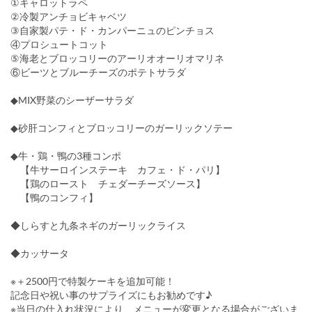
①キャロットラペ
②冷製アンチョビキャベツ
③自家製パテ・ド・カンパーニュのピンチョス
④プロシュートコット
⑤海老とブロッコリーのアーリオオーリオマリネ
⑥ビーツとブルーチーズのポテトサラダ
◆MIX野菜のシーザーサラダ
◆砂肝コンフィとブロッコリーのガーリックソテー
◆牛・鶏・鴨の3種コンポ
【牛サーロインステーキ カフェ・ド・パリ】
【鶏のロースト チェダーチーズソース】
【鴨のコンフィ】
◆しらすと九条ネギのガーリックライス
◆カッサータ
※＋2500円で特製ケーキを追加可能！
記念日や祝い事のサプライズにもお勧めです♪
※当日の仕入れ状況により、メニューが変更となる場合がございま