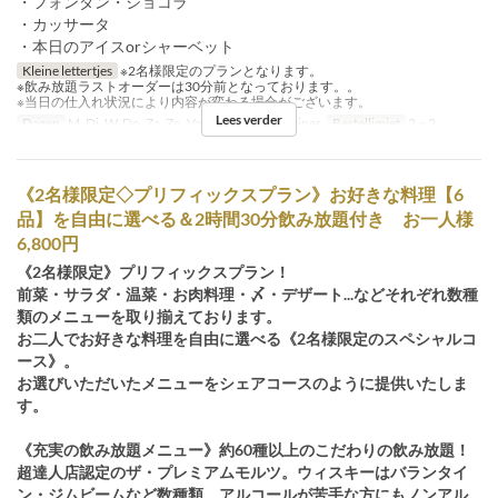
・フォンダン・ショコラ
・カッサータ
・本日のアイスorシャーベット
Kleine lettertjes
※2名様限定のプランとなります。
※飲み放題ラストオーダーは30分前となっております。。
※当日の仕入れ状況により内容が変わる場合がございます。
Lees verder
Dagen
M, Di, W, Do, Za, Zo, Vak
Maaltijden
Diner
Bestellimiet
2 ~ 2
《2名様限定◇プリフィックスプラン》お好きな料理【6
品】を自由に選べる＆2時間30分飲み放題付き お一人様
6,800円
《2名様限定》プリフィックスプラン！
前菜・サラダ・温菜・お肉料理・〆・デザート...などそれぞれ数種
類のメニューを取り揃えております。
お二人でお好きな料理を自由に選べる《2名様限定のスペシャルコ
ース》。
お選びいただいたメニューをシェアコースのように提供いたしま
す。
《充実の飲み放題メニュー》約60種以上のこだわりの飲み放題！
超達人店認定のザ・プレミアムモルツ。ウィスキーはバランタイ
ン・ジムビームなど数種類。アルコールが苦手な方にもノンアル