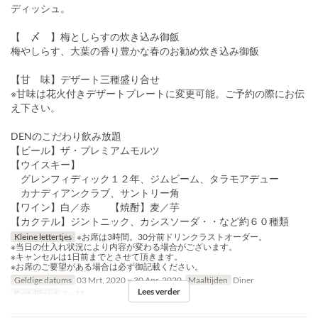
ディッシュ。
【 〆 】梅としらすの炊き込み御飯
梅やしらす、大葉の香り豊かな春のお勧め炊き込み御飯
【甘 味】デザート三種盛り合せ
※甘味は花火付きデザートプレートに変更可能。ご予約の際にお伝
え下さい。
DENのこだわり飲み放題
【ビール】ザ・プレミアムモルツ
【ウイスキー】
グレンフィディック１２年、ジムビーム、タラモアデュー
カナディアンクラブ、サントリー角
【ワイン】白／赤 【焼酎】麦／芋
【カクテル】ジントニック、カシスソーダ・・など約６０種類
Kleine lettertjes
※お席は3時間。30分前ドリンクラストオーダー。
※当日の仕入れ状況により内容が変わる場合がございます。
※キャンセルは1日前までとさせて頂きます。
※お席のご要望がある場合は必ず御記載ください。
Geldige datums
03 Mrt, 2020 ~ 30 Apr, 2020
Maaltijden
Diner
Lees verder
Bestellimiet
2 ~ 15