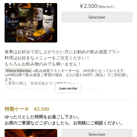
¥ 2.500
(Btw incl.)
Selecteer
食事はお好みで召し上がりたい方にお勧めの飲み放題プラン
料理はお好きなメニューをご注文ください！
もちろんお飲み物のみでも構いません！
Kleine lettertjes
※飲み放題ラストオーダーは、30分前となっております。
※20時以降で飲み放題ご希望の場合、お1人様3,500円（税込）でご対応致し
ます。
ご要望の際は、直接店舗までご連絡下さい。
Lees verder
Dagen
M, Di, W, Do, Za, Zo, Vak
Maaltijden
Diner, Nacht
特製ケーキ ¥2,500
ゆったりとした時間をお過ごし下さい。
お席のご要望などございましたら、お気軽にご相談ください。
Selecteer