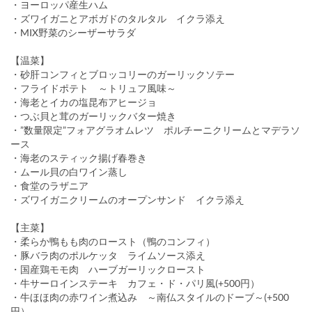
・ヨーロッパ産生ハム
・ズワイガニとアボガドのタルタル イクラ添え
・MIX野菜のシーザーサラダ
【温菜】
・砂肝コンフィとブロッコリーのガーリックソテー
・フライドポテト ～トリュフ風味～
・海老とイカの塩昆布アヒージョ
・つぶ貝と茸のガーリックバター焼き
・”数量限定”フォアグラオムレツ ポルチーニクリームとマデラソ
ース
・海老のスティック揚げ春巻き
・ムール貝の白ワイン蒸し
・食堂のラザニア
・ズワイガニクリームのオープンサンド イクラ添え
【主菜】
・柔らか鴨もも肉のロースト（鴨のコンフィ）
・豚バラ肉のポルケッタ ライムソース添え
・国産鶏モモ肉 ハーブガーリックロースト
・牛サーロインステーキ カフェ・ド・パリ風(+500円）
・牛ほほ肉の赤ワイン煮込み ～南仏スタイルのドーブ～(+500
円）