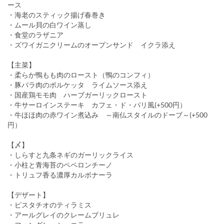
ース
・海老のスティック揚げ春巻き
・ムール貝の白ワイン蒸し
・食堂のラザニア
・ズワイガニクリームのオープンサンド イクラ添え
【主菜】
・柔らか鴨もも肉のロースト（鴨のコンフィ）
・豚バラ肉のポルケッタ ライムソース添え
・国産鶏モモ肉 ハーブガーリックロースト
・牛サーロインステーキ カフェ・ド・パリ風(+500円）
・牛ほほ肉の赤ワイン煮込み ～南仏スタイルのドーブ～(+500
円）
【〆】
・しらすと九条ネギのガーリックライス
・小柱と青海苔のペペロンチーノ
・トリュフ香る濃厚カルボナーラ
【デザート】
・ピスタチオのティラミス
・アールグレイのクレームブリュレ