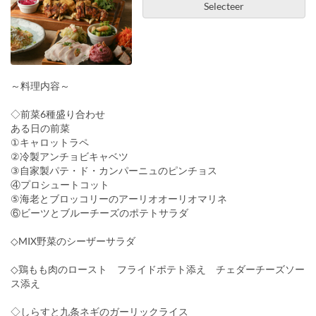
Selecteer
～料理内容～
◇前菜6種盛り合わせ
ある日の前菜
①キャロットラペ
②冷製アンチョビキャベツ
③自家製パテ・ド・カンパーニュのピンチョス
④プロシュートコット
⑤海老とブロッコリーのアーリオオーリオマリネ
⑥ビーツとブルーチーズのポテトサラダ
◇MIX野菜のシーザーサラダ
◇鶏もも肉のロースト フライドポテト添え チェダーチーズソー
ス添え
◇しらすと九条ネギのガーリックライス