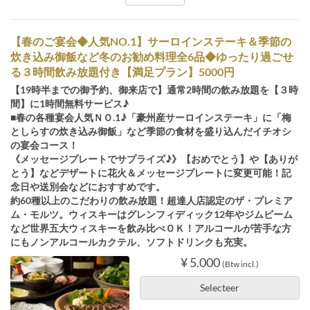
【春のご宴会◆人気NO.1】サーロインステーキ＆季節の
炊き込み御飯など冬のお勧め料理全6品◆ゆったり過ごせ
る３時間飲み放題付き【満足プラン】5000円
【19時半までの御予約、御来店で】通常2時間の飲み放題を【３時
間】に1時間無料サービス♪
■春の各種宴会人気ＮＯ.1♪「豪州産サーロインステーキ」に「梅
としらすの炊き込み御飯」など季節の食材を盛り込んだイチオシ
の宴会コース！
《メッセージプレートでサプライズ♪》【おめでとう】や【ありが
とう】などデザートに花火＆メッセージプレートに変更可能！記
念日や送別会などにおすすめです。
約60種以上のこだわりの飲み放題！超達人店認定のザ・プレミア
ム・モルツ。ウィスキーはグレンフィディック12年やジムビーム
など世界五大ウィスキーを飲み比べＯＫ！アルコールが苦手な方
にもノンアルコールカクテル、ソフトドリンクも充実。
¥ 5.000
(Btw incl.)
Selecteer