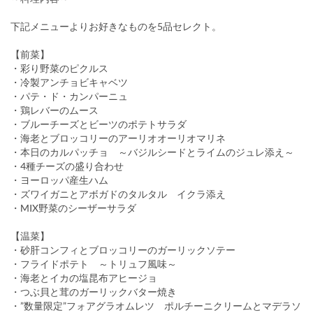
下記メニューよりお好きなものを5品セレクト。
【前菜】
・彩り野菜のピクルス
・冷製アンチョビキャベツ
・パテ・ド・カンパーニュ
・鶏レバーのムース
・ブルーチーズとビーツのポテトサラダ
・海老とブロッコリーのアーリオオーリオマリネ
・本日のカルパッチョ ～バジルシードとライムのジュレ添え～
・4種チーズの盛り合わせ
・ヨーロッパ産生ハム
・ズワイガニとアボガドのタルタル イクラ添え
・MIX野菜のシーザーサラダ
【温菜】
・砂肝コンフィとブロッコリーのガーリックソテー
・フライドポテト ～トリュフ風味～
・海老とイカの塩昆布アヒージョ
・つぶ貝と茸のガーリックバター焼き
・”数量限定”フォアグラオムレツ ポルチーニクリームとマデラソ