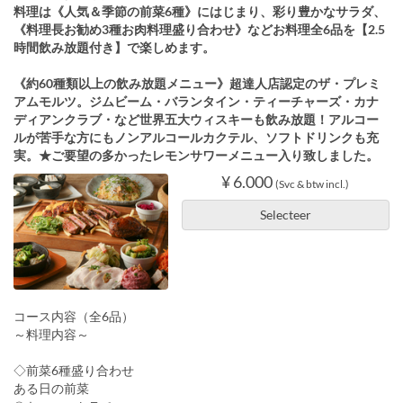
料理は《人気＆季節の前菜6種》にはじまり、彩り豊かなサラダ、
《料理長お勧め3種お肉料理盛り合わせ》などお料理全6品を【2.5
時間飲み放題付き】で楽しめます。
《約60種類以上の飲み放題メニュー》超達人店認定のザ・プレミ
アムモルツ。ジムビーム・バランタイン・ティーチャーズ・カナ
ディアンクラブ・など世界五大ウィスキーも飲み放題！アルコー
ルが苦手な方にもノンアルコールカクテル、ソフトドリンクも充
実。★ご要望の多かったレモンサワーメニュー入り致しました。
¥ 6.000
(Svc & btw incl.)
Selecteer
コース内容（全6品）
～料理内容～
◇前菜6種盛り合わせ
ある日の前菜