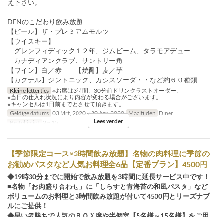
え下さい。
DENのこだわり飲み放題
【ビール】ザ・プレミアムモルツ
【ウイスキー】
グレンフィディック１２年、ジムビーム、タラモアデュー
カナディアンクラブ、サントリー角
【ワイン】白／赤 【焼酎】麦／芋
【カクテル】ジントニック、カシスソーダ・・など約６０種類
Kleine lettertjes
※お席は3時間。30分前ドリンクラストオーダー。
※当日の仕入れ状況により内容が変わる場合がございます。
※キャンセルは1日前までとさせて頂きます。
Geldige datums
03 Mrt, 2020 ~ 30 Apr, 2020
Maaltijden
Diner
Lees verder
Bestellimiet
2 ~ 15
【季節限定コース×3時間飲み放題】名物の肉料理に季節の
お勧めパスタなど人気お料理全6品【定番プラン】4500円
◆19時30分までに開始で飲み放題を3時間に延長サービス中です！
■名物「お肉盛り合わせ」に「しらすと青海苔の和風パスタ」など
ボリュームのお料理と3時間飲み放題が付いて4500円とリーズナブ
ルにご提供！
◆早い者勝ちで人気のＢＯＸ席や半個室【5名様～15名様】をご用