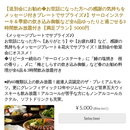
【送別会にお勧め◆お世話になった方への感謝の気持ちを
メッセージ付きプレートでサプライズ♪】サーロインステ
ーキ＆季節の炊き込み御飯など全6品ゆったりと過ごせる3
時間飲み放題付き【満足プラン】5000円
《メッセージプレートでサプライズ♪》
お世話になった方へ【ありがとう】や【お疲れ様】など、感謝の
気持ちをメッセージプレート＆花火でサプライズ！送別会や歓迎
会にオススメ！
◆リピーター続出の「サーロインステーキ」に「鰆の塩焼き 桜
の香り」、〆に「梅としらすの炊き込み御飯」など春のお勧め料
理が全6品＆3時間飲み放題付き
■約60種類以上の飲み放題！超達人店認定のザ・プレミアムモル
ツ。更にグレンフィディック12年やジムビームなど世界五大ウィ
スキーも飲み放題！アルコールが苦手な方にもノンアルコールカ
クテル、ソフトドリンクも充実。
¥ 5.000
(Btw incl.)
Selecteer