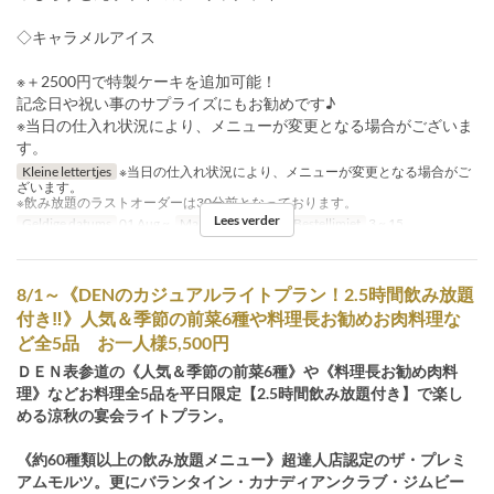
◇キャラメルアイス
※＋2500円で特製ケーキを追加可能！
記念日や祝い事のサプライズにもお勧めです♪
※当日の仕入れ状況により、メニューが変更となる場合がございま
す。
Kleine lettertjes
※当日の仕入れ状況により、メニューが変更となる場合がご
ざいます。
※飲み放題のラストオーダーは30分前となっております。
Lees verder
Geldige datums
01 Aug ~
Maaltijden
Diner
Bestellimiet
3 ~ 15
8/1～《DENのカジュアルライトプラン！2.5時間飲み放題
付き‼》人気＆季節の前菜6種や料理長お勧めお肉料理な
ど全5品 お一人様5,500円
ＤＥＮ表参道の《人気＆季節の前菜6種》や《料理長お勧め肉料
理》などお料理全5品を平日限定【2.5時間飲み放題付き】で楽し
める涼秋の宴会ライトプラン。
《約60種類以上の飲み放題メニュー》超達人店認定のザ・プレミ
アムモルツ。更にバランタイン・カナディアンクラブ・ジムビー