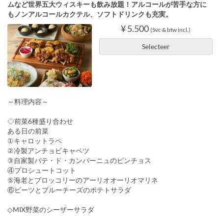
ムなど世界五大ウィスキーも飲み放題！アルコールが苦手な方に
もノンアルコールカクテル、ソフトドリンクも充実。
¥ 5.500
(Svc & btw incl.)
Selecteer
～料理内容～
◇前菜6種盛り合わせ
ある日の前菜
①キャロットラペ
②冷製アンチョビキャベツ
③自家製パテ・ド・カンパーニュのピンチョス
④プロシュートコット
⑤海老とブロッコリーのアーリオオーリオマリネ
⑥ビーツとブルーチーズのポテトサラダ
◇MIX野菜のシーザーサラダ