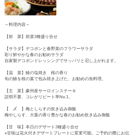
～料理内容～
【前 菜】前菜3種盛り合せ
【サラダ】デコポンと春野菜のフラワーサラダ
彩り鮮やかな春のお勧めサラダ
自家製デコポンドレッシングでサッパリと召し上がれます。
【温 菜】鰆の塩焼き 桜の香り
旬の鰆を桜の葉で包み焼き上げた、お勧めの魚料理。
【主 菜】豪州産サーロインステーキ
説明不要、コレがリピート率No.1。
【 〆 】梅としらすの炊き込み御飯
梅やしらす、大葉の香り豊かな春のお勧め炊き込み御飯
【甘 味】本日のデザート3種盛り合せ
※甘味は花火付きデザートプレートに変更可能。ご予約の際にお伝