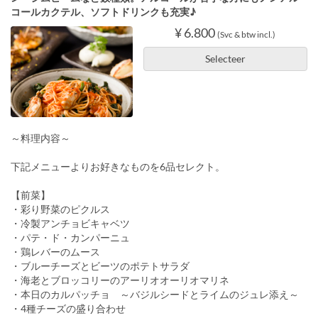
コールカクテル、ソフトドリンクも充実♪
¥ 6.800
(Svc & btw incl.)
Selecteer
～料理内容～
下記メニューよりお好きなものを6品セレクト。
【前菜】
・彩り野菜のピクルス
・冷製アンチョビキャベツ
・パテ・ド・カンパーニュ
・鶏レバーのムース
・ブルーチーズとビーツのポテトサラダ
・海老とブロッコリーのアーリオオーリオマリネ
・本日のカルパッチョ ～バジルシードとライムのジュレ添え～
・4種チーズの盛り合わせ