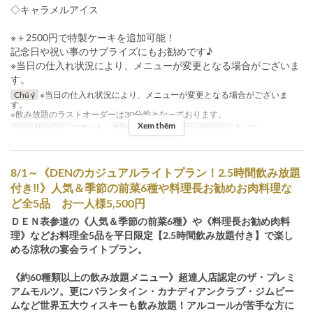
◇キャラメルアイス
※＋2500円で特製ケーキを追加可能！
記念日や祝い事のサプライズにもお勧めです♪
※当日の仕入れ状況により、メニューが変更となる場合がございま
す。
Chú ý
※当日の仕入れ状況により、メニューが変更となる場合がございま
す。
※飲み放題のラストオーダーは30分前となっております。
Xem thêm
Ngày Hiệu lực
01 Thg 8 ~
Bữa
Bữa tối
Giới hạn dặt món
3 ~ 15
8/1～《DENのカジュアルライトプラン！2.5時間飲み放題
付き‼》人気＆季節の前菜6種や料理長お勧めお肉料理な
ど全5品 お一人様5,500円
ＤＥＮ表参道の《人気＆季節の前菜6種》や《料理長お勧め肉料
理》などお料理全5品を平日限定【2.5時間飲み放題付き】で楽し
める涼秋の宴会ライトプラン。
《約60種類以上の飲み放題メニュー》超達人店認定のザ・プレミ
アムモルツ。更にバランタイン・カナディアンクラブ・ジムビー
ムなど世界五大ウィスキーも飲み放題！アルコールが苦手な方に