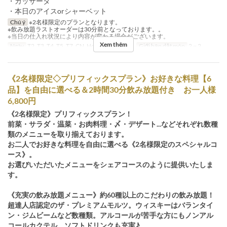
・カッサータ
・本日のアイスorシャーベット
Chú ý
※2名様限定のプランとなります。
※飲み放題ラストオーダーは30分前となっております。。
※当日の仕入れ状況により内容が変わる場合がございます。
Xem thêm
Ngày
T2, T3, T4, T5, T7, CN, Hol
Bữa
Bữa tối
Giới hạn dặt món
2 ~ 2
《2名様限定◇プリフィックスプラン》お好きな料理【6
品】を自由に選べる＆2時間30分飲み放題付き お一人様
6,800円
《2名様限定》プリフィックスプラン！
前菜・サラダ・温菜・お肉料理・〆・デザート...などそれぞれ数種
類のメニューを取り揃えております。
お二人でお好きな料理を自由に選べる《2名様限定のスペシャルコ
ース》。
お選びいただいたメニューをシェアコースのように提供いたしま
す。
《充実の飲み放題メニュー》約60種以上のこだわりの飲み放題！
超達人店認定のザ・プレミアムモルツ。ウィスキーはバランタイ
ン・ジムビームなど数種類。アルコールが苦手な方にもノンアル
コールカクテル、ソフトドリンクも充実♪