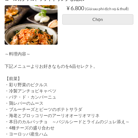
¥ 6.800
(Giá sau phí dịch vụ & thuế)
Chọn
～料理内容～
下記メニューよりお好きなものを6品セレクト。
【前菜】
・彩り野菜のピクルス
・冷製アンチョビキャベツ
・パテ・ド・カンパーニュ
・鶏レバーのムース
・ブルーチーズとビーツのポテトサラダ
・海老とブロッコリーのアーリオオーリオマリネ
・本日のカルパッチョ ～バジルシードとライムのジュレ添え～
・4種チーズの盛り合わせ
・ヨーロッパ産生ハム