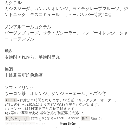
カクテル
カシスソーダ、カンパリオレンジ、ライチグレープフルーツ、ジ
ントニック、モスコミュール、キューバリバー等約40種
ノンアルコールカクテル
バージンブリーズ、サラトガクーラー、マンゴーオレンジ、シャ
ーリーテンプル
焼酎
麦焼酎それから、芋焼酎黒丸
梅酒
山崎蒸留所焙煎梅酒
ソフトドリンク
ウーロン茶、オレンジ、ジンジャーエール、ペプシ等
Chú ý
※お席は３時間となります。30分前ドリンクラストオーダー。
※当日の仕入れ状況により内容が変わる場合がございます。
※キャンセルは1日前までとさせて頂きます。
※お席のご要望がある場合は必ず御記載ください。
Ngày Hiệu lực
17 Thg 9 2019 ~ 30 Thg 4 2020
Bữa
Bữa tối
Xem thêm
Giới hạn dặt món
2 ~ 15