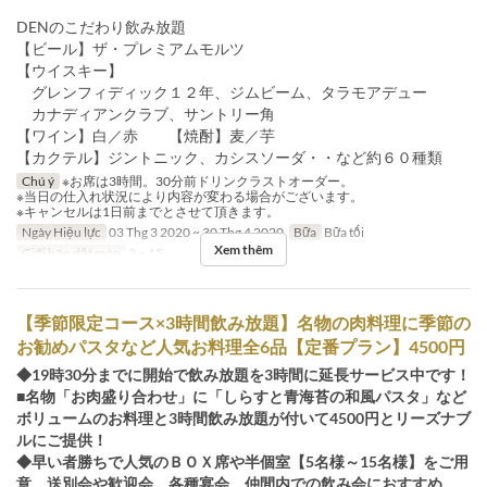
DENのこだわり飲み放題
【ビール】ザ・プレミアムモルツ
【ウイスキー】
グレンフィディック１２年、ジムビーム、タラモアデュー
カナディアンクラブ、サントリー角
【ワイン】白／赤 【焼酎】麦／芋
【カクテル】ジントニック、カシスソーダ・・など約６０種類
Chú ý
※お席は3時間。30分前ドリンクラストオーダー。
※当日の仕入れ状況により内容が変わる場合がございます。
※キャンセルは1日前までとさせて頂きます。
Ngày Hiệu lực
03 Thg 3 2020 ~ 30 Thg 4 2020
Bữa
Bữa tối
Xem thêm
Giới hạn dặt món
2 ~ 15
【季節限定コース×3時間飲み放題】名物の肉料理に季節の
お勧めパスタなど人気お料理全6品【定番プラン】4500円
◆19時30分までに開始で飲み放題を3時間に延長サービス中です！
■名物「お肉盛り合わせ」に「しらすと青海苔の和風パスタ」など
ボリュームのお料理と3時間飲み放題が付いて4500円とリーズナブ
ルにご提供！
◆早い者勝ちで人気のＢＯＸ席や半個室【5名様～15名様】をご用
意。送別会や歓迎会、各種宴会、仲間内での飲み会におすすめ。