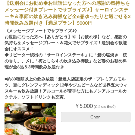
【送別会にお勧め◆お世話になった方への感謝の気持ちを
メッセージ付きプレートでサプライズ♪】サーロインステ
ーキ＆季節の炊き込み御飯など全6品ゆったりと過ごせる3
時間飲み放題付き【満足プラン】5000円
《メッセージプレートでサプライズ♪》
お世話になった方へ【ありがとう】や【お疲れ様】など、感謝の
気持ちをメッセージプレート＆花火でサプライズ！送別会や歓迎
会にオススメ！
◆リピーター続出の「サーロインステーキ」に「鰆の塩焼き 桜
の香り」、〆に「梅としらすの炊き込み御飯」など春のお勧め料
理が全6品＆3時間飲み放題付き
■約60種類以上の飲み放題！超達人店認定のザ・プレミアムモル
ツ。更にグレンフィディック12年やジムビームなど世界五大ウィ
スキーも飲み放題！アルコールが苦手な方にもノンアルコールカ
クテル、ソフトドリンクも充実。
¥ 5.000
(Giá sau thuế)
Chọn