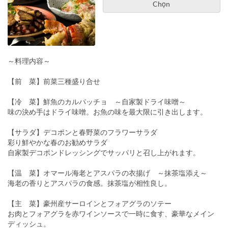
Chọn
～料理内容～
【前 菜】前菜三種盛り合せ
【冷 菜】鮮魚のカルパッチョ ～自家製ドライ味噌～
味の決め手はドライ味噌。お魚の味を最大限に引き出します。
【サラダ】デコポンと春野菜のフラワーサラダ
彩り鮮やかな春のお勧めサラダ
自家製デコポンドレッシングでサッパリと召し上がれます。
【温 菜】オマール海老とアスパラの衣揚げ ～抹茶塩添え～
海老の香りとアスパラの食感。抹茶塩が相性良し。
【主 菜】豪州産サーロインとフォアグラのソテー
お肉とフォアグラを赤ワインソースで一時に食す、豪華なメイン
ディッシュ。