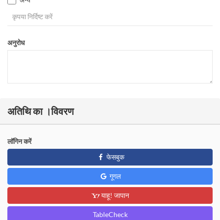
अनुरोध
अतिथि का ।विवरण
लॉगिन करें
फेसबुक
गूगल
याहू! जापान
TableCheck