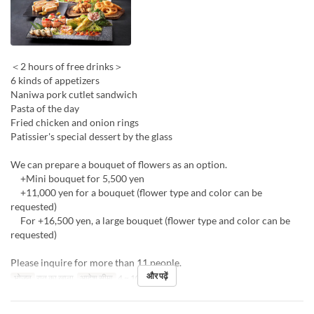
＜2 hours of free drinks＞
6 kinds of appetizers
Naniwa pork cutlet sandwich
Pasta of the day
Fried chicken and onion rings
Patissier's special dessert by the glass
We can prepare a bouquet of flowers as an option.
+Mini bouquet for 5,500 yen
+11,000 yen for a bouquet (flower type and color can be
requested)
For +16,500 yen, a large bouquet (flower type and color can be
requested)
Please inquire for more than 11 people.
और पढ़ें
भोजन
रात का खाना
आदेश सीमा
4 ~ 10