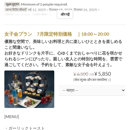
सूक्ष्म मुद्रण
Minimum of 2 people required.
मान्य तिथि सीमाएँ
मई 12, 2025 ~ दिसम्बर 18, 2025, दिसम्बर 26, 2025 ~
और पढ़ें
भोजन
रात का खाना
आदेश सीमा
2 ~
女子会プラン 7月限定特別価格 ｜18:00～20:00
優雅な空間で、美味しいお料理と共に楽しいひとときを楽しめる
こと間違いなし。
お好きなドリンクを片手に、心ゆくまでおしゃべりに花を咲かせ
られるシーンにぴったり。親しい友人との特別な時間を、雲雲で
過ごしてください。予約をして、素敵な女子会を叶えよう。
⇒
¥ 5,850
¥ 6,500
(सेवा शुल्क और कर समाविष्ट।)
[MENU]
・ガーリックトースト