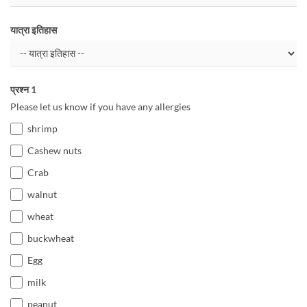
यात्रा इतिहास
प्रश्न 1
Please let us know if you have any allergies
shrimp
Cashew nuts
Crab
walnut
wheat
buckwheat
Egg
milk
peanut