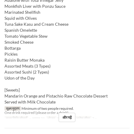
Abalone with Tosa Vinegar Jelly
Monkfish Liver with Ponzu Sauce
Marinated Shellfish
Squid with Olives
Tuna Sake Kasu and Cream Cheese
Spanish Omelette
Tomato Vegetable Stew
Smoked Cheese
Bottarga
Pickles
Raisin Butter Monaka
Assorted Meats (3 Types)
Assorted Sushi (2 Types)
Udon of the Day
[Sweets]
Mandarin Orange and Pistachio Raw Chocolate Dessert
Served with Milk Chocolate
सूक्ष्म मुद्रण
Minimum of two people required.
One drink required (please order a drink).
और पढ़ें
मान्य तिथि सीमाएँ
~ अगस्त 31
भोजन
रात का खाना
आदेश सीमा
2 ~