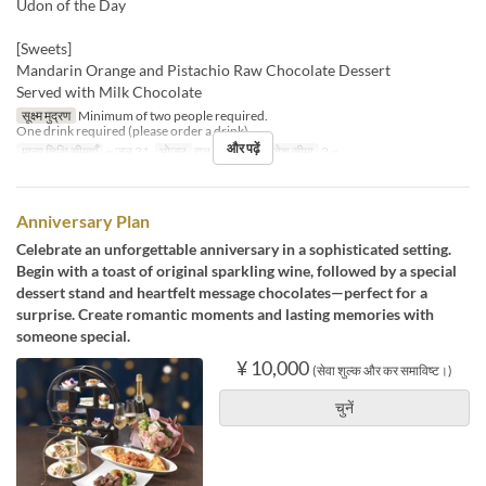
Udon of the Day
[Sweets]
Mandarin Orange and Pistachio Raw Chocolate Dessert
Served with Milk Chocolate
सूक्ष्म मुद्रण
Minimum of two people required.
One drink required (please order a drink).
और पढ़ें
मान्य तिथि सीमाएँ
~ जुल 31
भोजन
रात का खाना
आदेश सीमा
2 ~
Anniversary Plan
Celebrate an unforgettable anniversary in a sophisticated setting.
Begin with a toast of original sparkling wine, followed by a special
dessert stand and heartfelt message chocolates—perfect for a
surprise. Create romantic moments and lasting memories with
someone special.
¥ 10,000
(सेवा शुल्क और कर समाविष्ट।)
चुनें