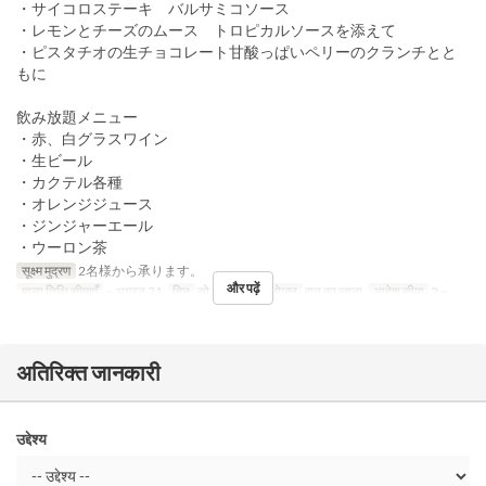
・サイコロステーキ バルサミコソース
・レモンとチーズのムース トロピカルソースを添えて
・ピスタチオの生チョコレート甘酸っぱいペリーのクランチとと
もに
飲み放題メニュー
・赤、白グラスワイン
・生ビール
・カクテル各種
・オレンジジュース
・ジンジャーエール
・ウーロン茶
सूक्ष्म मुद्रण
2名様から承ります。
और पढ़ें
मान्य तिथि सीमाएँ
~ अगस्त 31
दिन
सो, मं, बु, गु, शु
भोजन
रात का खाना
आदेश सीमा
2 ~
अतिरिक्त जानकारी
उद्देश्य