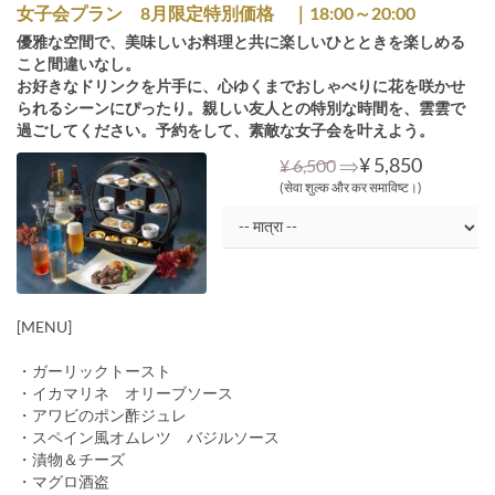
女子会プラン 8月限定特別価格 ｜18:00～20:00
優雅な空間で、美味しいお料理と共に楽しいひとときを楽しめる
こと間違いなし。
お好きなドリンクを片手に、心ゆくまでおしゃべりに花を咲かせ
られるシーンにぴったり。親しい友人との特別な時間を、雲雲で
過ごしてください。予約をして、素敵な女子会を叶えよう。
⇒
¥ 5,850
¥ 6,500
(सेवा शुल्क और कर समाविष्ट।)
[MENU]
・ガーリックトースト
・イカマリネ オリーブソース
・アワビのポン酢ジュレ
・スペイン風オムレツ バジルソース
・漬物＆チーズ
・マグロ酒盗