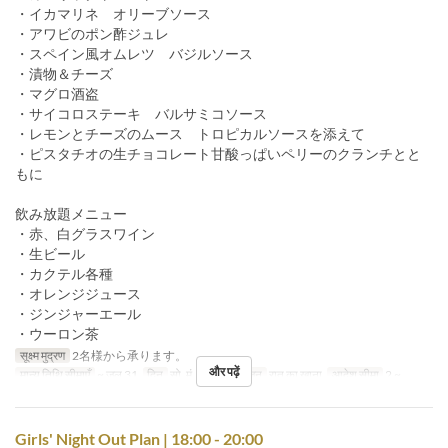
・イカマリネ オリーブソース
・アワビのポン酢ジュレ
・スペイン風オムレツ バジルソース
・漬物＆チーズ
・マグロ酒盗
・サイコロステーキ バルサミコソース
・レモンとチーズのムース トロピカルソースを添えて
・ピスタチオの生チョコレート甘酸っぱいペリーのクランチとと
もに
飲み放題メニュー
・赤、白グラスワイン
・生ビール
・カクテル各種
・オレンジジュース
・ジンジャーエール
・ウーロン茶
सूक्ष्म मुद्रण
2名様から承ります。
और पढ़ें
मान्य तिथि सीमाएँ
~ जुल 31
दिन
सो, मं, बु, गु, शु
भोजन
रात का खाना
आदेश सीमा
2 ~
Girls' Night Out Plan | 18:00 - 20:00