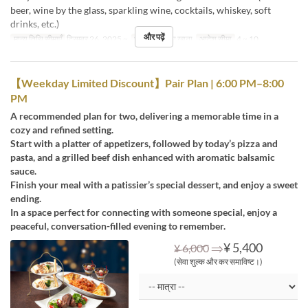
beer, wine by the glass, sparkling wine, cocktails, whiskey, soft
drinks, etc.)
और पढ़ें
मान्य तिथि सीमाएँ
दिसम्बर 26, 2025 ~
भोजन
रात का खाना
आदेश सीमा
4 ~ 10
【Weekday Limited Discount】Pair Plan | 6:00 PM–8:00
PM
A recommended plan for two, delivering a memorable time in a
cozy and refined setting.
Start with a platter of appetizers, followed by today’s pizza and
pasta, and a grilled beef dish enhanced with aromatic balsamic
sauce.
Finish your meal with a patissier’s special dessert, and enjoy a sweet
ending.
In a space perfect for connecting with someone special, enjoy a
peaceful, conversation-filled evening to remember.
⇒
¥ 5,400
¥ 6,000
(सेवा शुल्क और कर समाविष्ट।)