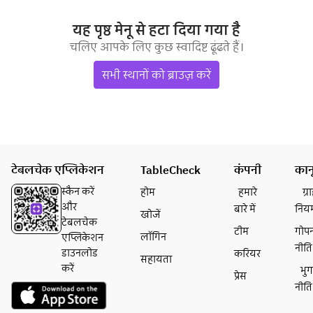
यह पृष्ठ मेनू से हटा दिया गया है
चलिए आपके लिए कुछ स्वादिष्ट ढूंढते हैं।
सभी स्थानों को ब्राउज़ करें
टेबलचेक एप्लिकेशन
TableCheck
कंपनी
कान
स्कैन करें
होम
हमारे
ग्
और
बारे में
निय
खोजें
टेबलचेक
टीम
गोप
लॉगिन
एप्लिकेशन
नीति
डाउनलोड
करियर
सहायता
करें
भु
प्रेस
नीति