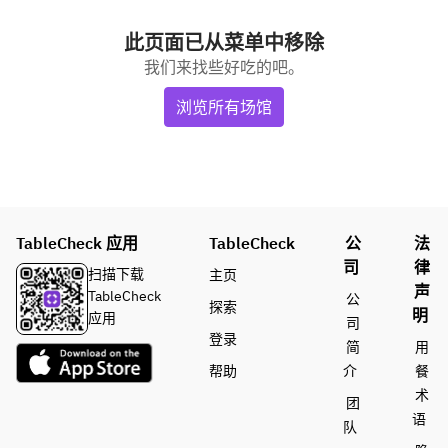
此页面已从菜单中移除
我们来找些好吃的吧。
浏览所有场馆
TableCheck 应用
TableCheck
公
法
司
律
扫描下载
主页
声
TableCheck
公
探索
明
应用
司
登录
简
用
帮助
介
餐
术
团
语
队