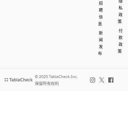
隐
招
私
聘
政
信
策
息
付
新
款
闻
政
发
策
布
© 2025 TableCheck Inc.
保留所有权利