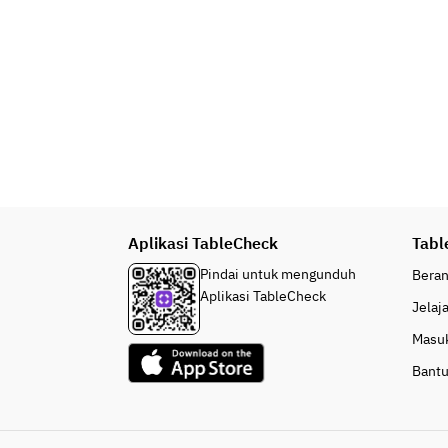
Aplikasi TableCheck
Tabl
Pindai untuk mengunduh
Bera
Aplikasi TableCheck
Jelaj
Masu
Bant