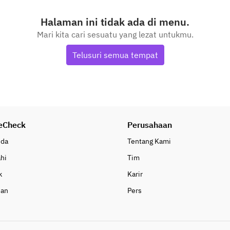
Halaman ini tidak ada di menu.
Mari kita cari sesuatu yang lezat untukmu.
Telusuri semua tempat
eCheck
Perusahaan
nda
Tentang Kami
ahi
Tim
k
Karir
uan
Pers