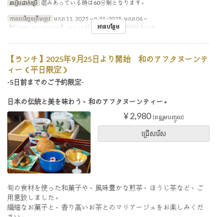
របៀបដាក់ប្រើ
混みあっている時は60分制となります。
កាលបរិច្ឆេទត្រឹមត្រូវ
មករា 11, 2025 ~ ធ្នូ 31, 2025, មករា 06 ~
អានបន្ថែម
ថ្ងៃ
អង្គារ, ពុធ, ព្រហស្បតិ៍, សុក្រ, សៅរ៍, អាទិ, ថ្ងៃឈប់
អាហារ
ថ្ងៃត្រង់
【ランチ】2025年9月25日より開始 和のアフタヌーンテ
ィー（平日限定）
-5日前までのご予約限定-
日本の伝統と美を味わう、和のアフタヌーンティー。
¥ 2,980
(ពន្ធរួមបញ្ចូល)
ជ្រើសរើស
旬の食材を使った和菓子や、風味豊かな煎茶、ほうじ茶など、ご
用意致しました。
繊細なお菓子と、香り高いお茶とのマリアージュをお楽しみくだ
さい。