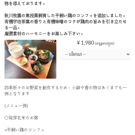
物を添えております。
秋川牧園の無投薬飼育した平飼い鶏のコンフィを追加しました。
有機宇治茶葉の香りと有機味噌のコクが鶏肉の旨みを引き立たせ
る一品。
厳選素材のハーモニーをお楽しみ下さい。
¥ 1,980
(ពន្ធរួមបញ្ចូល)
四季折々のお野菜を創作するため、小鉢や香の物はあくまでも一
例となります
(メニュー例)
〇発芽玄米のお粥
○平飼い鶏のコンフィ