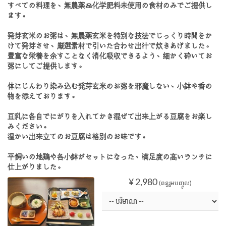
すべての料理を、無農薬＆化学肥料未使用の食材のみでご提供し
ます。
発芽玄米のお粥は、無農薬玄米を特別な技法でじっくり時間をか
けて発芽させ、厳選素材で引いた合わせ出汁で炊きあげました。
豊富な栄養を余すことなく消化吸収できるよう、細かく砕いてお
粥にしてご提供します。
体にじんわり染み込む発芽玄米のお粥を邪魔しない、小鉢や香の
物を添えております。
豆乳に各自でにがりを入れてかき混ぜて出来上がる豆腐をお楽し
みください。
温かい出来立てのお豆腐は格別のお味です。
平飼いの地鶏や各小鉢がセットになった、満足度の高いランチに
仕上がりました。
¥ 2,980
(ពន្ធរួមបញ្ចូល)