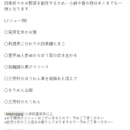
四季折々のお野菜を創作するため、小鉢や香の物はあくまでも一
例となります
(メニュー例)
〇発芽玄米のお粥
〇料理長こだわりの四季膳たまご
〇里芋＆人参＆のらぼう菜の炊き合わせ
〇飛龍頭の黒ゴマソース
〇三芳村のほうれん草を胡麻あえ添えで
〇ちりめん山椒
〇三芳村のたくわん
ការបោះពុម្ពល្អ
小学校高学年以上
※お子様向けメニューはございませんので、予めご了承ください
※幼児の方のご入店はお断りしておりますので、予めご了承ください。