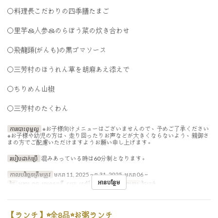
〇料理長こだわりの四季膳たまご
〇里芋＆人参＆のらぼう菜の炊き合わせ
〇飛龍頭(がんも)の黒ゴマソース
〇三芳村のほうれん草を胡麻あえ添えで
〇ちりめん山椒
〇三芳村のたくわん
ការបោះពុម្ពល្អ
※お子様向けメニューはございませんので、予めご了承ください
※お子様や幼児の方は、走り回ったりお声などが大きくならないよう、親御さ
まの方でご配慮いただけますようお願い申し上げます。
របៀបដាក់ប្រើ
混みあっている時は60分制となります。
កាលបរិច្ឆេទត្រឹមត្រូវ
មករា 11, 2025 ~ ធ្នូ 31, 2025, មករា 06 ~
អានបន្ថែម
ថ្ងៃ
អង្គារ, ពុធ, ព្រហស្បតិ៍, សុក្រ, សៅរ៍, អាទិ, ថ្ងៃឈប់
អាហារ
ថ្ងៃត្រង់
【ランチ】☆全8品☆お粥ランチ