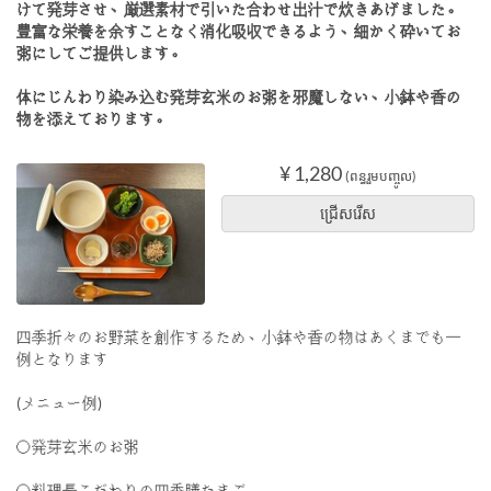
けて発芽させ、厳選素材で引いた合わせ出汁で炊きあげました。
豊富な栄養を余すことなく消化吸収できるよう、細かく砕いてお
粥にしてご提供します。
体にじんわり染み込む発芽玄米のお粥を邪魔しない、小鉢や香の
物を添えております。
¥ 1,280
(ពន្ធរួមបញ្ចូល)
ជ្រើសរើស
四季折々のお野菜を創作するため、小鉢や香の物はあくまでも一
例となります
(メニュー例)
〇発芽玄米のお粥
〇料理長こだわりの四季膳たまご