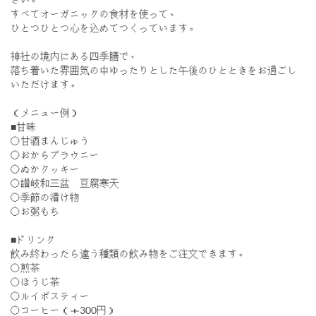
すべてオーガニックの食材を使って、
ひとつひとつ心を込めてつくっています。
神社の境内にある四季膳で、
落ち着いた雰囲気の中ゆったりとした午後のひとときをお過ごし
いただけます。
（メニュー例）
■甘味
〇甘酒まんじゅう
〇おからブラウニー
〇ぬかクッキー
〇讃岐和三盆 豆腐寒天
〇季節の漬け物
〇お粥もち
■ドリンク
飲み終わったら違う種類の飲み物をご注文できます。
〇煎茶
〇ほうじ茶
〇ルイボスティー
〇コーヒー（＋300円）