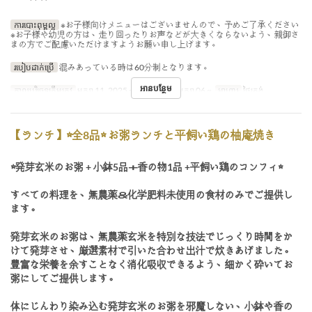
ការបោះពុម្ពល្អ
※お子様向けメニューはございませんので、予めご了承ください
※お子様や幼児の方は、走り回ったりお声などが大きくならないよう、親御さ
まの方でご配慮いただけますようお願い申し上げます。
របៀបដាក់ប្រើ
混みあっている時は60分制となります。
អានបន្ថែម
កាលបរិច្ឆេទត្រឹមត្រូវ
មករា 11, 2025 ~ ធ្នូ 31, 2025, មករា 06 ~
អាហារ
ថ្ងៃត្រង់
【ランチ】☆全8品☆ お粥ランチと平飼い鶏の柚庵焼き
☆発芽玄米のお粥 + 小鉢5品＋香の物1品 +平飼い鶏のコンフィ☆
すべての料理を、無農薬＆化学肥料未使用の食材のみでご提供し
ます。
発芽玄米のお粥は、無農薬玄米を特別な技法でじっくり時間をか
けて発芽させ、厳選素材で引いた合わせ出汁で炊きあげました。
豊富な栄養を余すことなく消化吸収できるよう、細かく砕いてお
粥にしてご提供します。
体にじんわり染み込む発芽玄米のお粥を邪魔しない、小鉢や香の