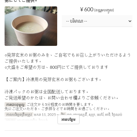
粥にしてご提供。
¥ 600
(ពន្ធរួមបញ្ចូល)
○発芽玄米のお粥のみを、ご自宅でもお召し上がりいただけるよう
ご提供いたします。
○大盛をご希望の方は、800円にてご提供しております
【ご案内】冷凍用の発芽玄米のお粥もございます。
冷凍パックのお粥は全国配送しております。
ご発送希望のかたは、お問い合わせ欄よりご依頼ください。
ការបោះពុម្ពល្អ
ご注文から5分程度のお時間を要します。
先にご注文いただき、ご参拝などでお時間をお過ごしください。
កាលបរិច្ឆេទត្រឹមត្រូវ
មករា 11, 2025 ~
ថ្ងៃ
ពុធ, ព្រហស្បតិ៍, សុក្រ, សៅរ៍, អាទិ, ថ្ងៃឈប់
អានបន្ថែម
អាហារ
អាហារពេញចិត្ត, ថ្ងៃត្រង់