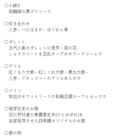
〇小鉢2
飛龍頭の黒ゴマソース
〇炊き合わせ
人参、べにはるか、ほうれん草
〇ガレット
古代小麦のガレットに里芋、菜の花、
シルクスイートを豆乳チーズのサワークリームで
〇グリル
紅くるり大根、紅しぐれ大根、黒丸大根、
人参、ブロッコリーのグリルあんかけ
〇メイン
和出汁ホワイトソースの和風豆腐ローフとルッコラ
〇発芽玄米のお粥
旧三芳村産の無農薬玄米(ひとめぼれ)を
自家発芽させた四季膳オリジナルのお粥
〇香の物