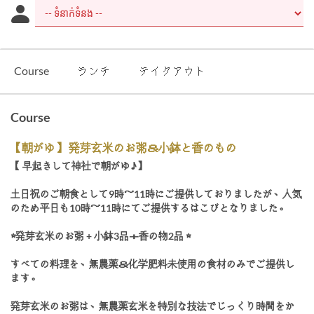
Course
ランチ
テイクアウト
Course
【朝がゆ】 発芽玄米のお粥＆小鉢と香のもの
【 早起きして神社で朝がゆ♪】
土日祝のご朝食として9時～11時にご提供しておりましたが、人気
のため平日も10時～11時にてご提供するはこびとなりました。
☆発芽玄米のお粥 + 小鉢3品＋香の物2品 ☆
すべての料理を、無農薬＆化学肥料未使用の食材のみでご提供し
ます。
発芽玄米のお粥は、無農薬玄米を特別な技法でじっくり時間をか