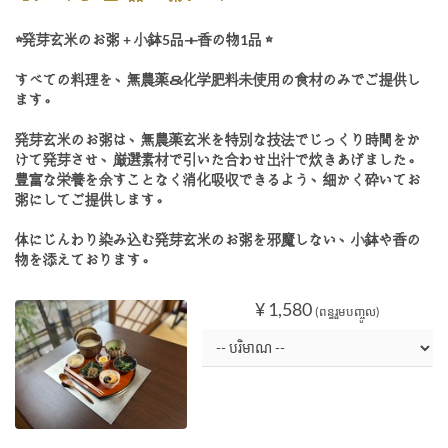
☆発芽玄米のお粥 + 小鉢5品＋香の物1品 ☆
すべての料理を、無農薬＆化学肥料未使用の食材のみでご提供し
ます。
発芽玄米のお粥は、無農薬玄米を特別な技法でじっくり時間をか
けて発芽させ、厳選素材で引いた合わせ出汁で炊きあげました。
豊富な栄養を余すことなく消化吸収できるよう、細かく砕いてお
粥にしてご提供します。
体にじんわり染み込む発芽玄米のお粥を邪魔しない、小鉢や香の
物を添えております。
¥ 1,580
(ពន្ធរួមបញ្ចូល)