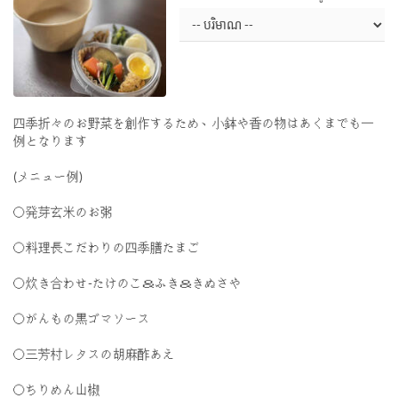
四季折々のお野菜を創作するため、小鉢や香の物はあくまでも一
例となります
(メニュー例)
〇発芽玄米のお粥
〇料理長こだわりの四季膳たまご
〇炊き合わせ-たけのこ＆ふき＆きぬさや
〇がんもの黒ゴマソース
〇三芳村レタスの胡麻酢あえ
〇ちりめん山椒