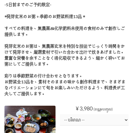
-5日前までのご予約限定-
☆発芽玄米のお粥 + 季節のお野菜料理13品 ☆
すべての料理を、無農薬＆化学肥料未使用の食材のみで創作しご
提供します。
発芽玄米のお粥は、無農薬玄米を特別な技法でじっくり時間をか
けて発芽させ、厳選素材で引いた合わせ出汁で炊きあげました。
豊富な栄養を余すことなく消化吸収できるよう、細かく砕いてお
粥にしてご提供します。
彩りは季節野菜の付け合わせとなります。
お野菜全13品を、素材そのままの味から創作料理まで、さまざま
なバリエーションにて旬をお楽しみいただけるよう、料理長が工
夫してご提供します。
¥ 3,980
(ពន្ធរួមបញ្ចូល)