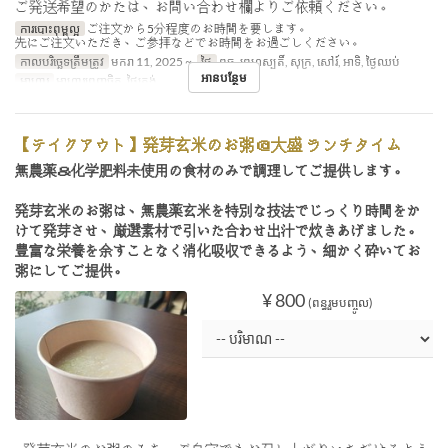
ご発送希望のかたは、お問い合わせ欄よりご依頼ください。
ការបោះពុម្ពល្អ
ご注文から5分程度のお時間を要します。
先にご注文いただき、ご参拝などでお時間をお過ごしください。
កាលបរិច្ឆេទត្រឹមត្រូវ
មករា 11, 2025 ~
ថ្ងៃ
ពុធ, ព្រហស្បតិ៍, សុក្រ, សៅរ៍, អាទិ, ថ្ងៃឈប់
អានបន្ថែម
អាហារ
អាហារពេញចិត្ត, ថ្ងៃត្រង់
【テイクアウト】発芽玄米のお粥＠大盛 ランチタイム
無農薬＆化学肥料未使用の食材のみで調理してご提供します。
発芽玄米のお粥は、無農薬玄米を特別な技法でじっくり時間をか
けて発芽させ、厳選素材で引いた合わせ出汁で炊きあげました。
豊富な栄養を余すことなく消化吸収できるよう、細かく砕いてお
粥にしてご提供。
¥ 800
(ពន្ធរួមបញ្ចូល)