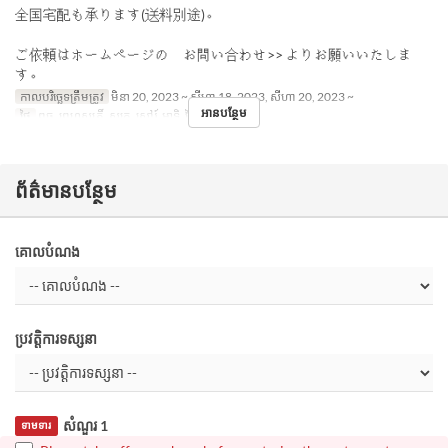
全国宅配も承ります(送料別途)。
ご依頼はホームページの お問い合わせ>> よりお願いいたしま
す。
កាលបរិច្ឆេទត្រឹមត្រូវ
មិនា 20, 2023 ~ សីហា 18, 2023, សីហា 20, 2023 ~
អានបន្ថែម
ថ្ងៃ
ពុធ, ព្រហស្បតិ៍, សុក្រ, សៅរ៍, អាទិ, ថ្ងៃឈប់
ព័ត៌មានបន្ថែម
គោលបំណង
ប្រវត្តិការទស្សនា
សំណួរ 1
ទាមទារ