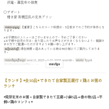
沢庵、眞昆布の佃煮
〇デザート
椿き家 有機豆乳の玄米プリン
ការបោះពុម្ពល្អ
【重要】こちらのコース料理は、5日前までのご予約が条件とな
ります。
※お子様向けメニューはございませんので、予めご了承ください
※お子様や幼児の方は、走り回ったりお声などが大きくならないよう、親御さ
まの方でご配慮いただけますようお願い申し上げます。
របៀបដាក់ប្រើ
滞在時間：混みあっている時は90分制にてご案内しておりま
す。
កាលបរិច្ឆេទត្រឹមត្រូវ
មករា 11, 2025 ~ ធ្នូ 31, 2025, មករា 08 ~
អាហារ
ថ្ងៃត្រង់
អានបន្ថែម
ដែនកំណត់ការបញ្ជាទិញ
1 ~ 8
【ランチ】☆全10品☆ できたて自家製豆腐付！鶏とお粥の
ランチ
☆発芽玄米のお粥 + 自家製できたて豆腐+小鉢5品＋香の物2品 +平
飼い鶏のコンフィ☆