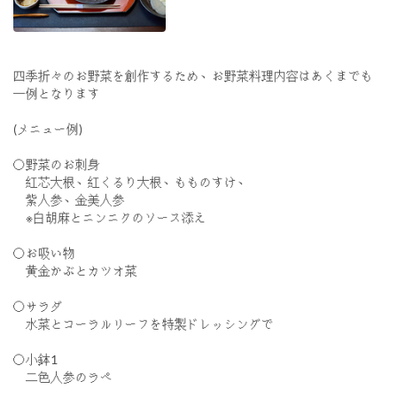
四季折々のお野菜を創作するため、お野菜料理内容はあくまでも
一例となります
(メニュー例)
〇野菜のお刺身
紅芯大根、紅くるり大根、もものすけ、
紫人参、金美人参
※白胡麻とニンニクのソース添え
〇お吸い物
黄金かぶとカツオ菜
〇サラダ
水菜とコーラルリーフを特製ドレッシングで
〇小鉢1
二色人参のラペ