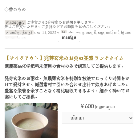
〇香のもの
ការបោះពុម្ពល្អ
ご注文から5分程度のお時間を要します。
先にご注文いただき、ご参拝などでお時間をお過ごしください。
កាលបរិច្ឆេទត្រឹមត្រូវ
មករា 11, 2025 ~
ថ្ងៃ
អង្គារ, ពុធ, ព្រហស្បតិ៍, សុក្រ, សៅរ៍, អាទិ, ថ្ងៃឈប់
អានបន្ថែម
អាហារ
ថ្ងៃត្រង់
【テイクアウト】発芽玄米のお粥＠並盛 ランチタイム
無農薬＆化学肥料未使用の食材のみで調理してご提供します。
発芽玄米のお粥は、無農薬玄米を特別な技法でじっくり時間をか
けて発芽させ、厳選素材で引いた合わせ出汁で炊きあげました。
豊富な栄養を余すことなく消化吸収できるよう、細かく砕いてお
粥にしてご提供。
¥ 600
(ពន្ធរួមបញ្ចូល)