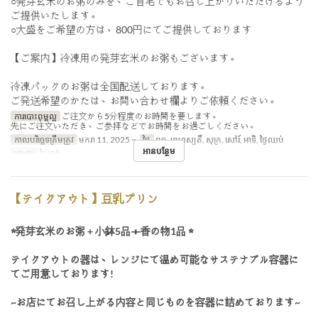
○発芽玄米のお粥のみを、ご自宅でもお召し上がりいただけるよう
ご提供いたします。
○大盛をご希望の方は、800円にてご提供しております
【ご案内】冷凍用の発芽玄米のお粥もございます。
冷凍パックのお粥は全国配送しております。
ご発送希望のかたは、お問い合わせ欄よりご依頼ください。
ការបោះពុម្ពល្អ
ご注文から5分程度のお時間を要します。
先にご注文いただき、ご参拝などでお時間をお過ごしください。
កាលបរិច្ឆេទត្រឹមត្រូវ
មករា 11, 2025 ~
ថ្ងៃ
ពុធ, ព្រហស្បតិ៍, សុក្រ, សៅរ៍, អាទិ, ថ្ងៃឈប់
អានបន្ថែម
អាហារ
ថ្ងៃត្រង់
【テイクアウト】豆乳プリン
☆発芽玄米のお粥 + 小鉢5品＋香の物1品 ☆
テイクアウトの器は、レンジにて温め可能なサステナブル容器に
てご用意しております!
~お店にてお召し上がる内容と同じものを容器に詰めております~