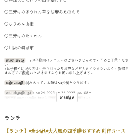
〇三芳村のほうれん草を胡麻あえ添えで
〇ちりめん山椒
〇三芳村のたくわん
〇川汲の眞昆布
ការបោះពុម្ពល្អ
※お子様向けメニューはございませんので、予めご了承くださ
い
※お子様や幼児の方は、走り回ったりお声などが大きくならないよう、親御さ
まの方でご配慮いただけますようお願い申し上げます。
របៀបដាក់ប្រើ
混みあっている時は60分制となります。
កាលបរិច្ឆេទត្រឹមត្រូវ
មករា 24, 2025 ~ ធ្នូ 31, 2025, មករា 08 ~
អានបន្ថែម
អាហារ
អាហារពេញចិត្ត, ថ្ងៃត្រង់
ដែនកំណត់ការបញ្ជាទិញ
1 ~ 8
ランチ
【ランチ】☆全14品☆大人気の四季膳おすすめ 創作コース