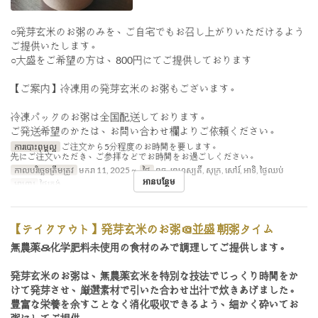
○発芽玄米のお粥のみを、ご自宅でもお召し上がりいただけるよう
ご提供いたします。
○大盛をご希望の方は、800円にてご提供しております
【ご案内】冷凍用の発芽玄米のお粥もございます。
冷凍パックのお粥は全国配送しております。
ご発送希望のかたは、お問い合わせ欄よりご依頼ください。
ការបោះពុម្ពល្អ
ご注文から5分程度のお時間を要します。
先にご注文いただき、ご参拝などでお時間をお過ごしください。
កាលបរិច្ឆេទត្រឹមត្រូវ
មករា 11, 2025 ~
ថ្ងៃ
ពុធ, ព្រហស្បតិ៍, សុក្រ, សៅរ៍, អាទិ, ថ្ងៃឈប់
អានបន្ថែម
អាហារ
ថ្ងៃត្រង់
【テイクアウト】発芽玄米のお粥＠並盛 朝粥タイム
無農薬＆化学肥料未使用の食材のみで調理してご提供します。
発芽玄米のお粥は、無農薬玄米を特別な技法でじっくり時間をか
けて発芽させ、厳選素材で引いた合わせ出汁で炊きあげました。
豊富な栄養を余すことなく消化吸収できるよう、細かく砕いてお