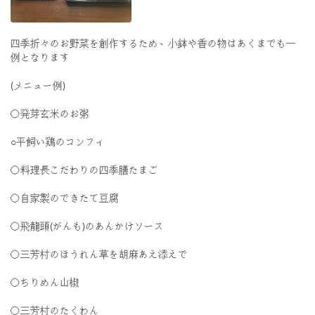
四季折々のお野菜を創作するため、小鉢や香の物はあくまでも一
例となります
(メニュー例)
〇発芽玄米のお粥
○平飼い鶏のコンフィ
〇料理長こだわりの四季膳たまご
〇自家製のできたて豆腐
〇飛龍頭(がんも)のあんかけソース
〇三芳村のほうれん草を胡麻あえ添えで
〇ちりめん山椒
〇三芳村のたくわん