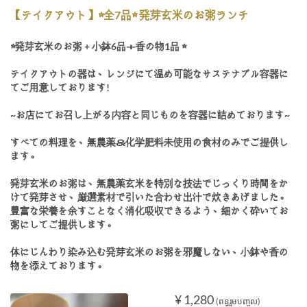
【テイクアウト】☆全7品☆ 発芽玄米のお粥ランチ
☆発芽玄米のお粥 + 小鉢6品＋香の物1品 ☆
テイクアウトの器は、レンジにて温め可能なサステナブル容器に
てご用意しております!
~お店にてお召し上がる内容と同じものを容器に詰めております~
すべての料理を、無農薬＆化学肥料未使用の食材のみでご提供し
ます。
発芽玄米のお粥は、無農薬玄米を特別な技法でじっくり時間をか
けて発芽させ、厳選素材で引いた合わせ出汁で炊きあげました。
豊富な栄養を余すことなく消化吸収できるよう、細かく砕いてお
粥にしてご提供します。
体にじんわり染み込む発芽玄米のお粥を邪魔しない、小鉢や香の
物を添えております。
¥ 1,280
(ពន្ធរួមបញ្ចូល)