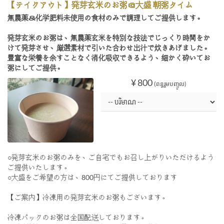
【テイクアウト】発芽玄米のお粥＠大盛 朝粥タイム
無農薬＆化学肥料未使用の食材のみで調理してご提供します。
発芽玄米のお粥は、無農薬玄米を特別な技法でじっくり時間をか
けて発芽させ、厳選素材で引いた合わせ出汁で炊きあげました。
豊富な栄養を余すことなく消化吸収できるよう、細かく砕いてお
粥にしてご提供。
¥ 800
(ពន្ធរួមបញ្ចូល)
○発芽玄米のお粥のみを、ご自宅でもお召し上がりいただけるよう
ご提供いたします。
○大盛をご希望の方は、800円にてご提供しております
【ご案内】冷凍用の発芽玄米のお粥もございます。
冷凍パックのお粥は全国配送しております。