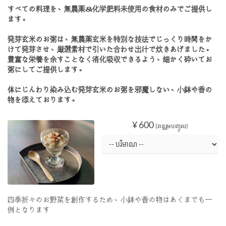
すべての料理を、無農薬＆化学肥料未使用の食材のみでご提供し
ます。
発芽玄米のお粥は、無農薬玄米を特別な技法でじっくり時間をか
けて発芽させ、厳選素材で引いた合わせ出汁で炊きあげました。
豊富な栄養を余すことなく消化吸収できるよう、細かく砕いてお
粥にしてご提供します。
体にじんわり染み込む発芽玄米のお粥を邪魔しない、小鉢や香の
物を添えております。
¥ 600
(ពន្ធរួមបញ្ចូល)
四季折々のお野菜を創作するため、小鉢や香の物はあくまでも一
例となります