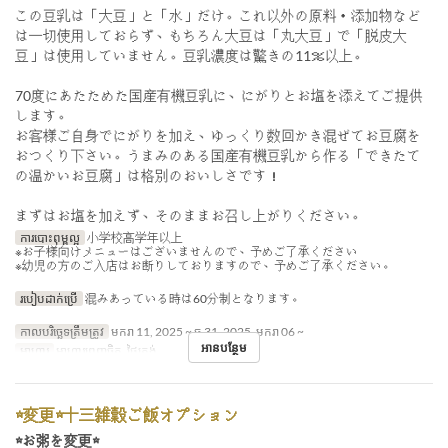
この豆乳は「大豆」と「水」だけ。これ以外の原料・添加物など
は一切使用しておらず、もちろん大豆は「丸大豆」で「脱皮大
豆」は使用していません。豆乳濃度は驚きの11％以上。
70度にあたためた国産有機豆乳に、にがりとお塩を添えてご提供
します。
お客様ご自身でにがりを加え、ゆっくり数回かき混ぜてお豆腐を
おつくり下さい。うまみのある国産有機豆乳から作る「できたて
の温かいお豆腐」は格別のおいしさです！
まずはお塩を加えず、そのままお召し上がりください。
ការបោះពុម្ពល្អ
小学校高学年以上
※お子様向けメニューはございませんので、予めご了承ください
※幼児の方のご入店はお断りしておりますので、予めご了承ください。
របៀបដាក់ប្រើ
混みあっている時は60分制となります。
កាលបរិច្ឆេទត្រឹមត្រូវ
មករា 11, 2025 ~ ធ្នូ 31, 2025, មករា 06 ~
អានបន្ថែម
អាហារ
អាហារពេញចិត្ត, ថ្ងៃត្រង់
☆変更☆十三雑穀ご飯オプション
☆お粥を変更☆