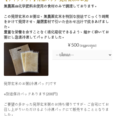
無農薬＆化学肥料未使用の食材のみで調理しております。
この発芽玄米のお粥は、無農薬玄米を特別な技法でじっくり時間
をかけて発芽させ、厳選素材で引いた合わせ出汁で炊きあげまし
た。
豊富な栄養を余すことなく消化吸収できるよう、細かく砕いてお
粥にし急速冷凍してパックしました。
¥ 500
(ពន្ធរួមបញ្ចូល)
発芽玄米のお粥(冷凍パック)です
※別途保冷バックあります(200円)
ご要望の多かった発芽玄米粥のお持ち帰りですが、ご自宅にてお
召し上がりいただけるよう冷凍パックにて販売することとなりま
した。