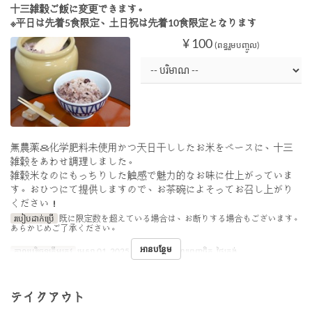
十三雑穀ご飯に変更できます。
※平日は先着5食限定、土日祝は先着10食限定となります
¥ 100
(ពន្ធរួមបញ្ចូល)
無農薬＆化学肥料未使用かつ天日干ししたお米をベースに、十三
雑穀をあわせ調理しました。
雑穀米なのにもっちりした触感で魅力的なお味に仕上がっていま
す。おひつにて提供しますので、お茶碗によそってお召し上がり
ください！
របៀបដាក់ប្រើ
既に限定数を超えている場合は、お断りする場合もございます。
あらかじめご了承ください。
អានបន្ថែម
កាលបរិច្ឆេទត្រឹមត្រូវ
មេសា 01, 2025 ~
អាហារ
អាហារពេញចិត្ត, ថ្ងៃត្រង់
テイクアウト