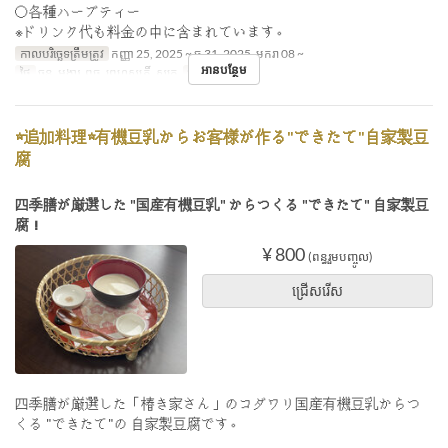
〇各種ハーブティー
※ドリンク代も料金の中に含まれています。
កាលបរិច្ឆេទត្រឹមត្រូវ
កញ្ញា 25, 2025 ~ ធ្នូ 31, 2025, មករា 08 ~
អានបន្ថែម
ថ្ងៃ
ចន្ទ, អង្គារ, ពុធ, ព្រហស្បតិ៍, សុក្រ
អាហារ
ថ្ងៃត្រង់
☆追加料理☆有機豆乳からお客様が作る"できたて"自家製豆
腐
四季膳が厳選した "国産有機豆乳" からつくる "できたて" 自家製豆
腐！
¥ 800
(ពន្ធរួមបញ្ចូល)
ជ្រើសរើស
四季膳が厳選した「椿き家さん」のコダワリ国産有機豆乳からつ
くる "できたて"の 自家製豆腐です。