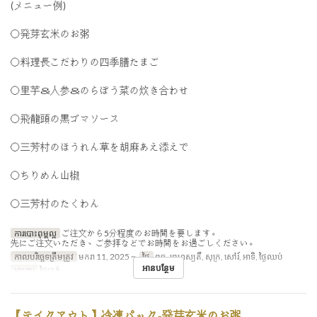
(メニュー例)
〇発芽玄米のお粥
〇料理長こだわりの四季膳たまご
〇里芋＆人参＆のらぼう菜の炊き合わせ
〇飛龍頭の黒ゴマソース
〇三芳村のほうれん草を胡麻あえ添えで
〇ちりめん山椒
〇三芳村のたくわん
ការបោះពុម្ពល្អ
ご注文から5分程度のお時間を要します。
先にご注文いただき、ご参拝などでお時間をお過ごしください。
កាលបរិច្ឆេទត្រឹមត្រូវ
មករា 11, 2025 ~
ថ្ងៃ
ពុធ, ព្រហស្បតិ៍, សុក្រ, សៅរ៍, អាទិ, ថ្ងៃឈប់
អានបន្ថែម
អាហារ
ថ្ងៃត្រង់
【テイクアウト】冷凍パック-発芽玄米のお粥