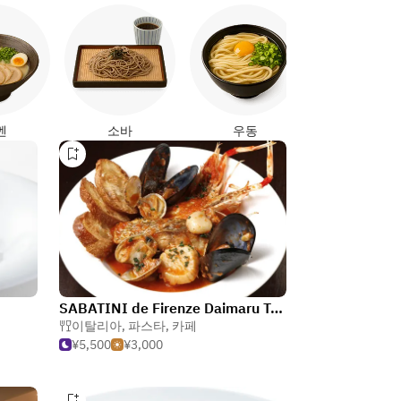
야키토리
멘
소바
우동
SABATINI de Firenze Daimaru Tokyo
이탈리아
,
파스타
,
카페
¥5,500
¥3,000