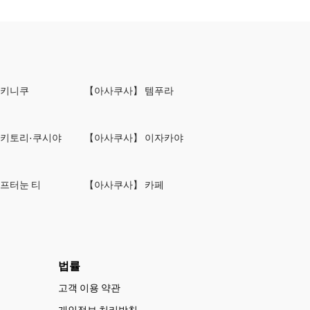
야키니쿠
【아사쿠사】 템푸라
야키토리·쿠시야
【아사쿠사】 이자카야
프터눈 티
【아사쿠사】 카페
법률
고객 이용 약관