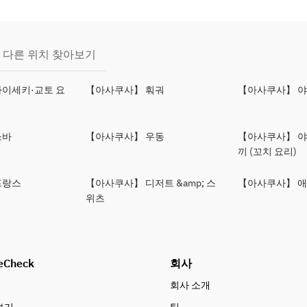
다른 위치 찾아보기
이세키·교토 요
【아사쿠사】 훠궈
【아사쿠사】 
소바
【아사쿠사】 우동
【아사쿠사】 
끼 (꼬치 요리)
프랑스
【아사쿠사】 디저트 &amp; 스
【아사쿠사】 애
위츠
eCheck
회사
회사 소개