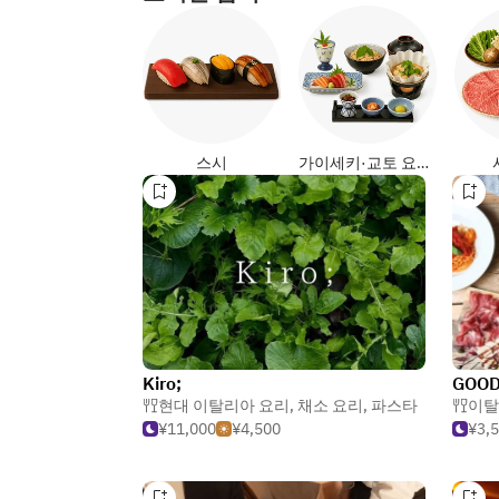
스시
가이세키·교토 요리 (일식)
Kiro;
GOOD
현대 이탈리아 요리
,
채소 요리
,
파스타
이탈
¥11,000
¥4,500
¥3,