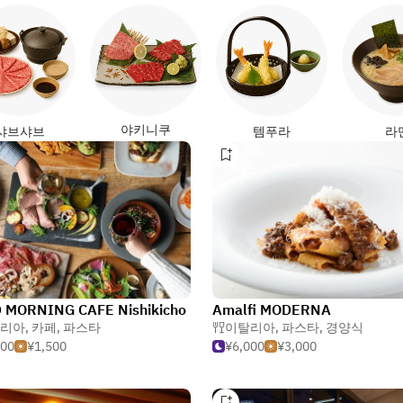
야키니쿠
샤브샤브
템푸라
라
 MORNING CAFE Nishikicho
Amalfi MODERNA
리아
,
카페
,
파스타
이탈리아
,
파스타
,
경양식
500
¥1,500
¥6,000
¥3,000