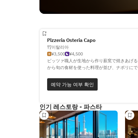
Pizzeria Osteria Capo
이탈리아
¥3,500
¥4,500
ピッツァ職人が生地から作り薪窯で焼きあげる
から旬の食材を使った料理が並び、ナポリにで
お楽しみ頂けます。
ドリンクも種類が豊富で、イタリアワイン・ク
예약 가능 여부 확인
グラッパなどを多種ご用意。様々なシチュエー
인기 레스토랑 - 파스타