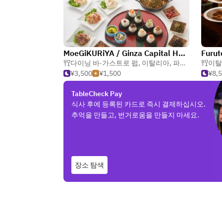
MoeGiKURiYA / Ginza Capital Hotel
Furut
다이닝 바·가스트로 펍
,
이탈리아
,
파스타
이탈
¥3,500
¥1,500
¥8,
TableCheck Pay
식사 후에 등록된 카드로 즉시 결제하십시오.
추억을 만들고, 번거로움을 만들지 마세요.
장소 탐색