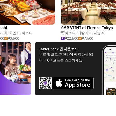
oshi
SABATINI di Firenze Tokyo
리아
,
와인바
,
파스타
파스타
,
이탈리아
,
서양식
500
¥3,500
¥22,500
¥7,500
TableCheck 앱 다운로드
무료 앱으로 간편하게 예약하세요!
아래 QR 코드를 스캔하세요.