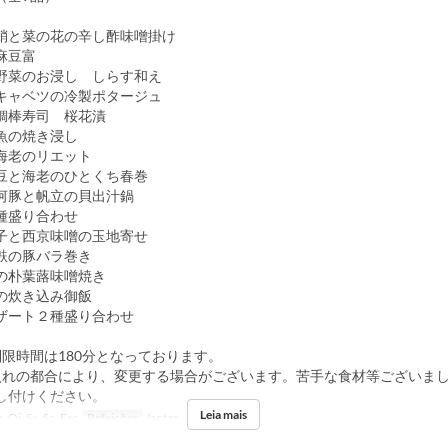
と菜の花の辛し酢味噌掛け
麻豆富
お浸し しらす和え
ツの冷製ポタージュ
寿司 桜花漬
焼き浸し
のリエット
老のひとくち春巻
豚と帆立の貝出汁鍋
種盛り合わせ
と西京味噌の玉地寄せ
麩の豚バラ巻き
朴葉蕗味噌焼き
の炊き込み御飯
ート２種盛り合わせ
制限時間は180分となっております。
入れの都合により、変更する場合がございます。苦手な食材等ございま
し付けください。
Leia mais
, Qi, Sx, Sa, Fer
Refeições
Jantar