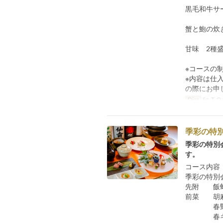
黒毛和牛サ
蟹と鮑の炊
甘味 2種
※コースの
※内容は仕
の際にお申
Dias
Sg, T, Qa
季彩の特別会
季彩の特別
す。
コース内容
季彩の特別
先附 飯蛸
前菜 胡
春野菜の
春キャベ