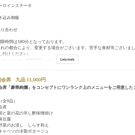
ーロインステーキ
き込み御飯
盛り合わせ
制限時間は180分となっております。
入れの都合により、変更する場合がございます。苦手な食材等ございま
し付けください。
Leia mais
, Qi, Sx, Sa, Fer
Refeições
Jantar
席 九品 11,000円
会席「豪華絢爛」をコンセプトにワンランク上のメニューをご用意した
（全9品）
会席
と菜の花の辛し酢味噌掛け
麻豆腐
お浸し しらす和え
ツの冷製ポタージュ