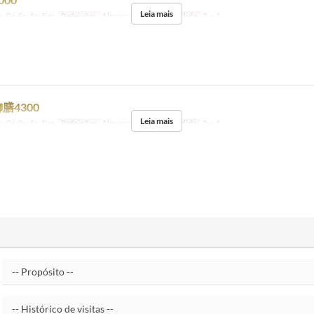
Leia mais
, Qi, Sx, Sa, Fer
Refeições
Almoço
Limite de pedido
2 ~ 4
膳4300
Leia mais
, Qi, Sx, Sa, Fer
Refeições
Almoço
Limite de pedido
2 ~ 4