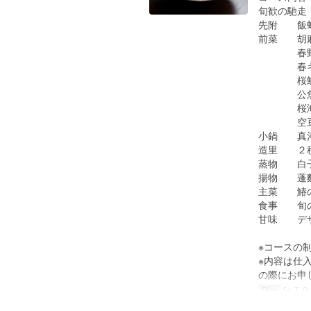
旬歓の馳走
先附 飯蛸
前菜 胡
春野菜の
春キャベ
桜鯛棒
公魚の
桜海老
空豆と海
小鍋 真河
造里 ２
蒸物 白子
揚物 蓬
主菜 鰆の
食事 旬
甘味 デザ
※コースの
※内容は仕
の際にお申
Dias
Sg, T, Qa