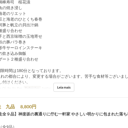
寿司 桜花漬
焼き浸し
のリエット
老のひとくち春巻
豚と帆立の貝出汁鍋
種盛り合わせ
と西京味噌の玉地寄せ
麩の豚バラ巻き
牛サーロインステーキ
の炊き込み御飯
ート２種盛り合わせ
制限時間は180分となっております。
入れの都合により、変更する場合がございます。苦手な食材等ございま
し付けください。
Leia mais
, Qi, Sx, Sa, Fer
Refeições
Jantar
 九品 8,800円
走全９品】神楽坂の裏通りに佇む一軒家 やさしい明かりに包まれた落ち
（全9品）