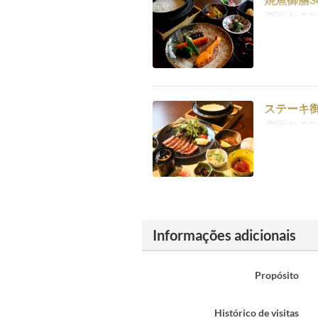
Dias
Sg, T, Qa
ステーキ御
Dias
Sg, T, Qa
Informações adicionais
Propósito
Histórico de visitas