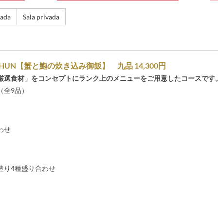
vada
Sala privada
HUN【蟹と鮑の炊き込み御飯】 九品 14,300円
厳選食材」をコンセプトにランク上のメニューをご用意したコースです
（全9品）
わせ
造り4種盛り合わせ