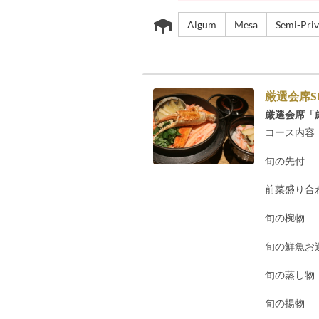
Algum
Mesa
Semi-Pri
厳選会席S
厳選会席「
コース内容
旬の先付
前菜盛り合
旬の椀物
旬の鮮魚お
旬の蒸し物
旬の揚物