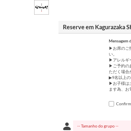
Reserve em Kagurazaka 
Mensagem d
▶お席のご
い。
▶アレルギ
▶ご予約の
ただく場合
▶9名以上
▶お子様は
ます為、お
Confirm