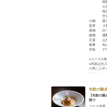
桜鯛棒
公魚の
桜海老
空豆と海
小鍋 真河
造里 ３
蒸物 白子
揚物 蓬
主菜 山形
食事 旬
甘味 デザ
※コースの
※内容は仕
の際にお申
Dias
Sg, T, Qa
旬歓の馳走
【旬歓の馳
間で
コース内容