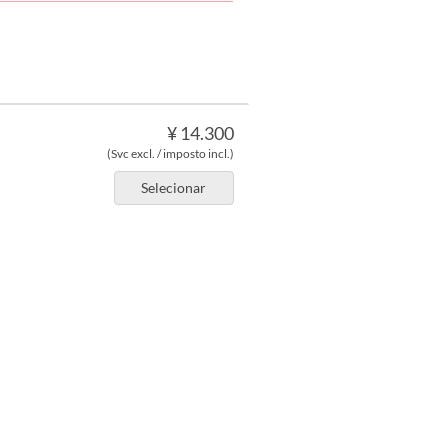
¥ 14.300
(Svc excl. / imposto incl.)
。
Selecionar