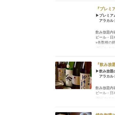
『プレミア
▶プレミア
アラカルト
飲み放題内
ビール・日
※各数種の
Dias
Sg, T, Qa
『飲み放題
▶飲み放題
アラカルト
飲み放題内
ビール・日
Dias
Sg, T, Qa
焼魚御膳30