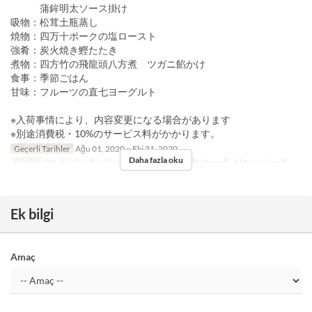
蒲鉾明太ソース掛け
吸物：松茸土瓶蒸し
焼物：四万十ポークの塩ロースト
強肴：炭火焼き鰹たたき
煮物：四方竹の飛龍頭八方煮 ツガニ餡かけ
食事：季節ごはん
甘味：フルーツの直七ヨーグルト
※入荷事情により、内容変更になる場合があります
※別途消費税・10%のサービス料がかかります。
Geçerli Tarihler
Ağu 01, 2020 ~ Eki 31, 2020
Daha fazla oku
Günler
Pzt, Sal, Çar, Per, Cum, Cmt
Öğünler
Öğle Yemeği, Akşam Yemeği
Ek bilgi
Amaç