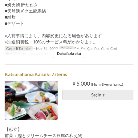
■炭火焼 鰹たたき
■天然活〆クエ龍馬鍋
■雑炊
■デザート
※入荷事情により、内容変更になる場合があります
※別途消費税・10%のサービス料がかかります。
Geçerli Tarihler
~ Mar 31, 2023
Günler
Pzt, Sal, Çar, Per, Cum, Cmt
Daha fazla oku
Öğünler
Öğle Yemeği, Akşam Yemeği
Katsurahama Kaiseki 7 items
¥ 5.000
(Hizm.&vergi hariç.)
Seçiniz
【献立】
前菜：鰹とクリームチーズ豆腐の和え物