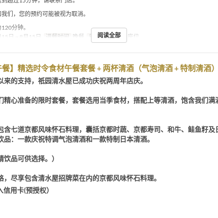
迟到超过15分钟，请联系门店。
通知我们，您的预约可能被视为取消。
为120分钟。
阅读全部
15日 ~ 8月15日
进餐时间
晚餐
座位类别
吧台座位
餐】精选时令食材午餐套餐 + 两杯清酒（气泡清酒 + 特制清酒
以来的支持，祇园清水屋已成功庆祝两周年店庆。
们精心准备的限时套餐，套餐选用当季食材，搭配上等清酒，饱含我们满
包含七道京都风味怀石料理，囊括京都时蔬、京都寿司、和牛、鲑鱼籽及
饮品：一款庆祝特调气泡清酒和一款特制日本清酒。
精饮品可供选择。）
格，尽享包含清水屋招牌菜在内的京都风味怀石料理。
入信用卡(预授权）
】