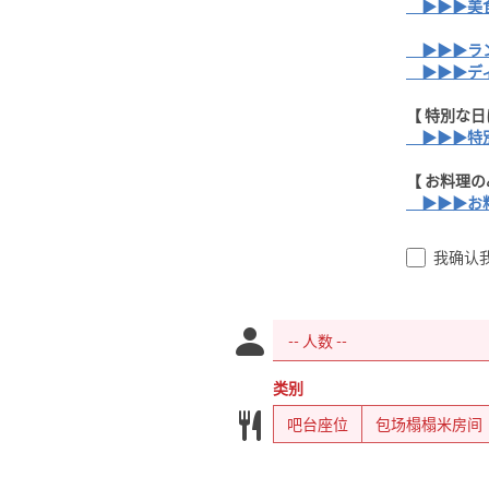
▶▶▶美食
▶▶▶ラ
▶▶▶デ
【 特別な
▶▶▶特
【 お料理
▶▶▶お
我确认
类别
吧台座位
包场榻榻米房间