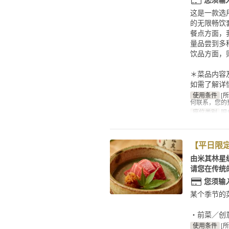
这是一款选
的无限畅饮
餐点方面，
量品尝到多
饮品方面，
＊菜品内容
如需了解详
使用条件
[
何联系，您的
座位类别
吧
【平日限
由米其林星
请您在传统
您须输
某个季节的
・前菜／创
使用条件
[