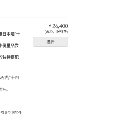
¥ 26,400
(含税、服务费)
级日本酒“十
选择
小份量品尝
的独特搭配
”的“十四
美味。
们没有收到您的任