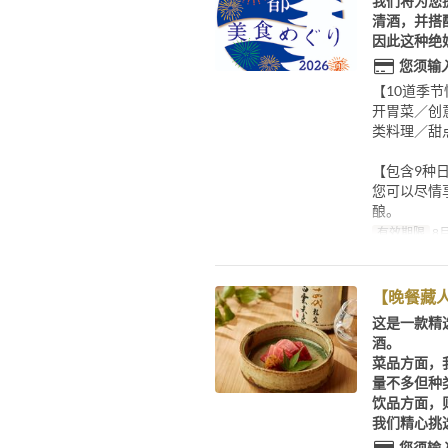
我们将为您
清酒，并搭
因此这种绝
您须输
【10道季
开胃菜／创
类料理／甜
【包含9种
您可以尽情
酿。
有效期限
8月
【晚餐藏
这是一款精
酒。
菜品方面，
量不多但种
饮品方面，
我们精心挑
您须输