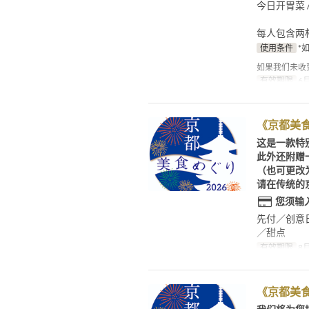
今日开胃菜 /
每人包含两
使用条件
*
如果我们未收
有效期限
6月
《京都美食
这是一款特
此外还附赠
（也可更改
请在传统的
您须输
先付／创意
／甜点
有效期限
8月
《京都美食