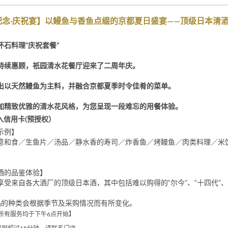
纪念·庆祝宴】以鳗鱼与香鱼点缀的京都夏日盛宴——顶级日本清
怀石料理“庆祝套餐”
持续惠顾，祇园清水花餐厅迎来了二周年庆。
出以天然鳗鱼为主料，并融合京都夏季时令佳肴的菜单。
加精致优雅的清水花风格，为您呈现一段难忘的用餐体验。
入信用卡(预授权）
示例】
意和食／生鱼片／汤品／静水香的寿司／炸香鱼／烤鳗鱼／肉类料理／米
酒的品鉴体验】
享受来自各大酒厂的顶级日本酒，其中包括难以购得的“尔今”、“十四代”、
品的种类会根据季节及采购情况而有所变化。
所有服务均于下午6点开始】