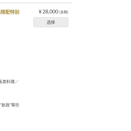
¥ 28,000
酒搭配特别
(含税)
选择
饭类料理／
“新政”等珍