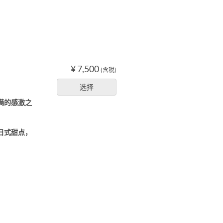
¥ 7,500
）
(含税)
选择
满的感激之
日式甜点，