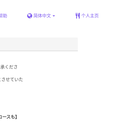
帮助
简体中文
个人主页
了承くださ
とさせていた
コースも】