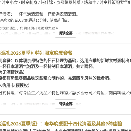
 时令小食 / 时令刺身 / 烤什锦 / 京都蔬菜炖菜 / 烤和牛 / 时令拌饭配奢华鲑
杯清酒：一杯气泡清酒和一杯精选祝酒清酒。
如果您预约当天迟到超过15分钟，请联系门店。
到您的通知，您的预约可能被视为取消。
阅读全部
15日 ~ 6月26日, 6月28日 ~ 8月15日
进餐时间
午餐
座位类别
吧台座位
巡礼2026夏季》特别限定晚餐套餐
别套餐：以体现京都特色的怀石料理为基础，选用应季的新鲜食材烹制出1
一杯日本清酒气泡酒及一杯特制日本清酒，共计两杯。
为无酒精饮品）
京都町屋里尽情品味这些精心制作的、充满四季风味的佳肴吧。
入信用卡(预授权）
日式料理／时令鱼生／汤品／特色炸物／静水香寿司／烤鱼／肉类料理／
阅读全部
1日 ~ 9月30日
进餐时间
晚餐
座位类别
吧台座位
巡礼2026夏季版》：奢华晚餐配十四代清酒及其他9种佳酿