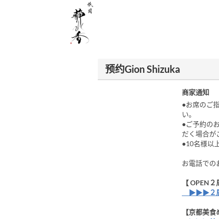
预约Gion Shizuka
商家通知
●お席のご
い。
●ご予約の
だく場合が
●10名様
お電話での
【 OPE
▶▶▶２
【京都美食