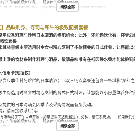
预订可能会被视为取消。 ・服务时间约为120分钟。
阅读全部
三, 四, 五
进餐时间
晚餐
最大下单数
1 ~ 10
座位类别
吧台座位
氏】品味刺身、寿司与和牛的极致配餐套餐
享用应季料理与珍稀日本清酒的搭配组合；此外，还能畅饮含有一杯梦幻
限畅饮套餐。
米其林星级主厨选用时令食材精心烹制了多款精美的日式佳肴，让您能以
。
最上乘的食材来制作料理与酒品，敬请品味唯有在祇园静水香才能体验到
入信用卡(预授权）
品尝应季佳肴与珍稀的日本清酒；此双人畅饮套餐还包含一杯堪称“梦幻之酒
级主厨选用时令食材精心烹制的各式日式料理，让您能以小份量体验多种
及提供的日本清酒会因季节及采购情况而有所变动。
情，请直接联系店铺。
所有活动将于下午 6 点开始] - 如果您当天迟到超过 15 分钟，请联系商店。 ・如果我
预订可能会被视为取消。 ・服务时间约为120分钟。
阅读全部
台座位