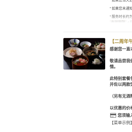
* 如果您当天
* 如果您未
* 服务时长约
有效期限
6月
【二周年午
感谢您一直
敬请品尝我
情。
此特别套餐
并佐以两款
（另有无酒
以优惠的价
您须输
【菜单示例