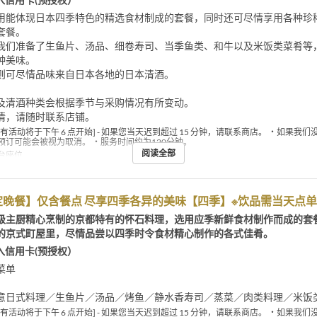
用能体现日本四季特色的精选食材制成的套餐，同时还可尽情享用各种珍
套餐。
我们准备了生鱼片、汤品、细卷寿司、当季鱼类、和牛以及米饭类菜肴等
种美味。
则可尽情品味来自日本各地的日本清酒。
及清酒种类会根据季节与采购情况有所变动。
情，请随时联系店铺。
所有活动将于下午 6 点开始] - 如果您当天迟到超过 15 分钟，请联系商店。 ・如果我
预订可能会被视为取消。 ・服务时间约为120分钟。
阅读全部
台座位
定晚餐】仅含餐点 尽享四季各异的美味【四季】※饮品需当天点单
级主厨精心烹制的京都特有的怀石料理，选用应季新鲜食材制作而成的套
的京式町屋里，尽情品尝以四季时令食材精心制作的各式佳肴。
入信用卡(预授权）
菜单
意日式料理／生鱼片／汤品／烤鱼／静水香寿司／蒸菜／肉类料理／米饭
所有活动将于下午 6 点开始] - 如果您当天迟到超过 15 分钟，请联系商店。 ・如果我