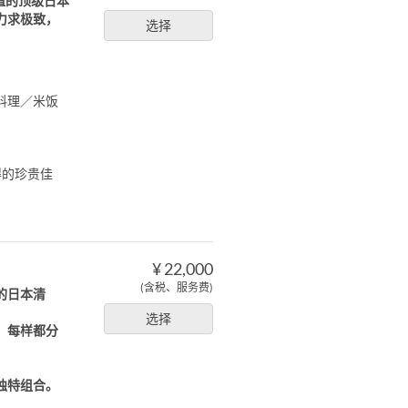
值的顶级日本
力求极致，
选择
料理／米饭
得的珍贵佳
¥ 22,000
(含税、服务费)
的日本清
选择
，每样都分
独特组合。