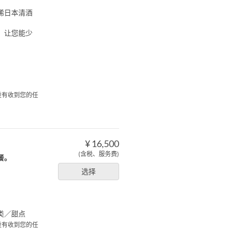
稀日本清酒
，让您能少
们没有收到您的任
¥ 16,500
(含税、服务费)
餐。
选择
类／甜点
们没有收到您的任