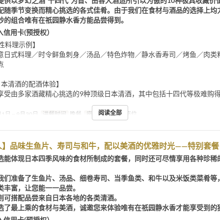
提供以梦幻之酒“十四代”为首、由各大酒造所引以为傲的10种极具收藏价
配随季节变换而精心挑选的各式佳肴。由于我们在食材与酒品的选择上均
妙的组合唯有在祇园静水香方能品尝得到。
入信用卡(预授权）
节性料理示例】
意日式料理／时令鲜鱼刺身／汤品／特色炸物／静水香寿司／烤鱼／肉类
点
日本清酒的配酒体验】
享受由多家酒藏精心挑选的9种顶级日本清酒，其中包括十四代等极难购
阅读全部
1日 ~ 9月30日
进餐时间
晚餐
座位类别
吧台座位
人】品味生鱼片、寿司与和牛，配以美酒的优雅时光——特别套餐
选能体现日本四季风味的食材所制成的套餐，同时还可尽情享用各种珍稀
我们准备了生鱼片、汤品、细卷寿司、当季鱼类、和牛以及米饭类菜肴等
类丰富，让您能一一品尝。
则可搭配品尝来自日本各地的各类清酒。
选了最上乘的食材与美酒，诚邀您来体验唯有在祇园静水香才能享受到的
入信用卡(预授权）