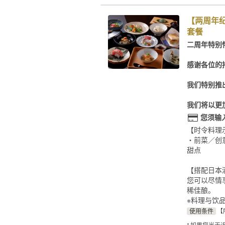
【两周年
套餐
二周年特别
感谢各位的
我们特别推
我们将以更
您须输
【时令料理
・前菜／创
甜点
【搭配日本
您可以尽情
稀佳酿。
※料理与饮
使用条件
【