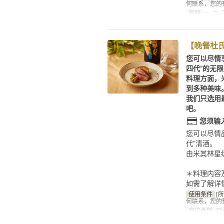
何联系，您的
星期
一, 二, 
【晚餐杜
您可以尽情
四代”的无
料理方面，
到多种美味
我们只选用
吧。
您须输
您可以尽情
代”清酒。
由米其林星
＊料理内容
如需了解详
使用条件
[
何联系，您的
座位类别
吧