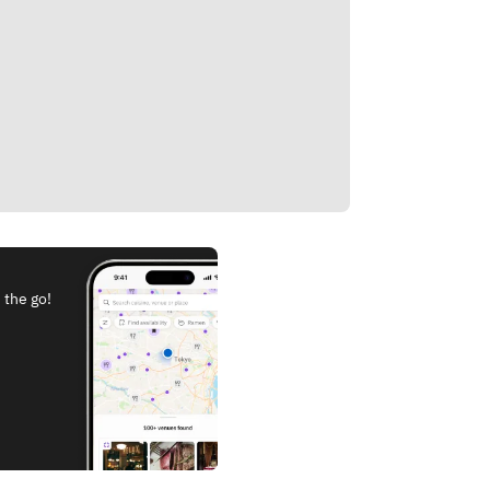
 the go!