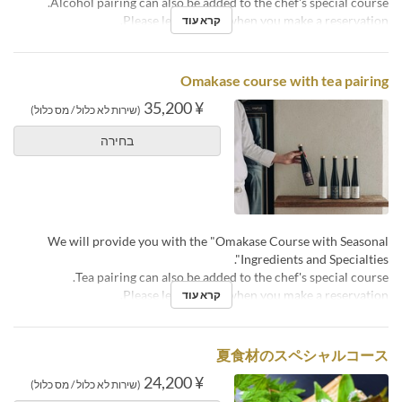
Alcohol pairing can also be added to the chef's special course.
Please let us know when you make a reservation.
קרא עוד
Omakase course with tea pairing
¥ 35,200
(שירות לא כלול / מס כלול)
בחירה
We will provide you with the "Omakase Course with Seasonal
Ingredients and Specialties".
Tea pairing can also be added to the chef's special course.
Please let us know when you make a reservation.
קרא עוד
夏食材のスペシャルコース
¥ 24,200
(שירות לא כלול / מס כלול)