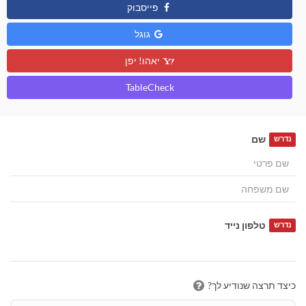
פייסבוק
גוגל
יאהו! יפן
TableCheck
שם
נדרש
טלפון נייד
נדרש
כיצד תרצה שנודיע לך?