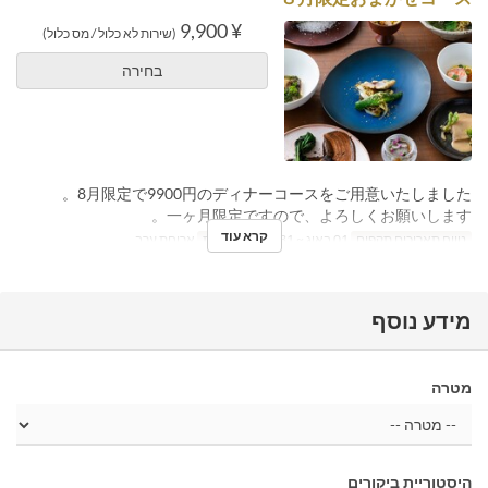
¥ 9,900
(שירות לא כלול / מס כלול)
בחירה
8月限定で9900円のディナーコースをご用意いたしました。
一ヶ月限定ですので、よろしくお願いします。
קרא עוד
טווח תאריכים תקפים
01 באוג ~ 31 באוג
ארוחות
ארוחת ערב
מידע נוסף
מטרה
היסטוריית ביקורים