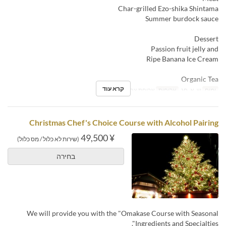
Char-grilled Ezo-shika Shintama
Summer burdock sauce
Dessert
Passion fruit jelly and
Ripe Banana Ice Cream
Organic Tea
קרא עוד
ימים
ש, א, חג
ארוחות
ארוחת צהריים
Christmas Chef's Choice Course with Alcohol Pairing
¥ 49,500
(שירות לא כלול / מס כלול)
בחירה
We will provide you with the "Omakase Course with Seasonal
Ingredients and Specialties".