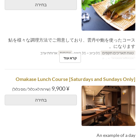
בחירה
鮎を様々な調理方法でご用意しており、雲丹や鮑を使ったコース
になります。
טווח תאריכים תקפים
01 ביונ ~ 31 באוג
ארוחות
ארוחת ערב
קרא עוד
מגבלת הזמנה
1 ~ 8
[Saturdays and Sundays Only] Omakase Lunch Course
¥ 9,900
(שירות לא כלול / מס כלול)
בחירה
An example of a day