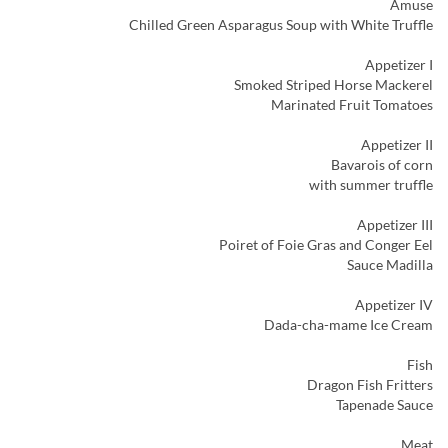
Amuse
Chilled Green Asparagus Soup with White Truffle
Appetizer I
Smoked Striped Horse Mackerel
Marinated Fruit Tomatoes
Appetizer II
Bavarois of corn
with summer truffle
Appetizer III
Poiret of Foie Gras and Conger Eel
Sauce Madilla
Appetizer IV
Dada-cha-mame Ice Cream
Fish
Dragon Fish Fritters
Tapenade Sauce
Meat