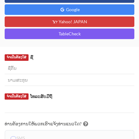
Google
Yahoo! JAPAN
TableCheck
ຊື່
ຈຳເປັນຕ້ອງໃສ່
ໂທລະສັບມືຖື
ຈຳເປັນຕ້ອງໃສ່
ທ່ານຕ້ອງການໃຫ້ພວກເຮົາແຈ້ງທ່ານແນວໃດ?
SMS