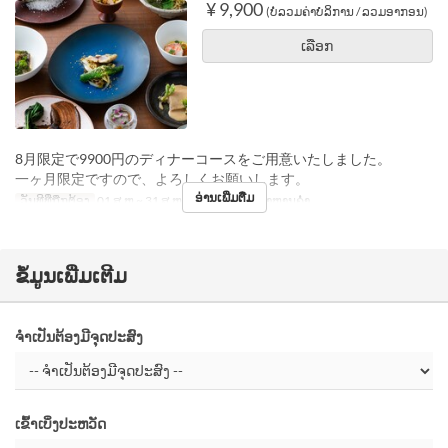
¥ 9,900
(ບໍ່ລວມຄ່າບໍລິການ / ລວມອາກອນ)
ເລືອກ
8月限定で9900円のディナーコースをご用意いたしました。
一ヶ月限定ですので、よろしくお願いします。
ອ່ານເພີ່ມຕື່ມ
ວັນທີທີ່ຖືກຕ້ອງ
01 ສ.ຫ ~ 31 ສ.ຫ
ຄາບອາຫານ
ອາຫານຄ່ຳ
ຂໍ້ມູນເພີ່ມເຕີມ
ຈຳເປັນຕ້ອງມີຈຸດປະສົງ
ເຂົ້າເບິ່ງປະຫວັດ