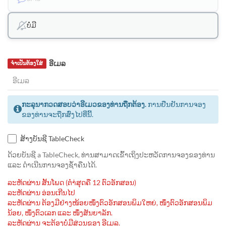
ບໍ່ມີ
ອີເມລ
ຈຳເປັນຕ້ອງໃສ່
ກະລຸນາກວດສອບວ່າອີເມວຂອງທ່ານຖືກຕ້ອງ.
ການຢືນຢັນການຈອງ
ຂອງທ່ານຈະຖືກສົ່ງໄປທີ່ນີ້.
ສ້າງບັນຊີ TableCheck
ດ້ວຍບັນຊີ a TableCheck, ທ່ານສາມາດເຂົ້າເຖິງປະຫວັດການຈອງຂອງທ່ານ
ແລະ ດຳເນີນການຈອງຊ້ຳຄືນໄດ້.
ລະຫັດຜ່ານ ສັ້ນໂພດ (ຕຳ່ສຸດຄື 12 ຕົວອັກສອນ)
ລະຫັດຜ່ານ ອ່ອນເກີນໄປ
ລະຫັດຜ່ານ ຕ້ອງມີຢ່າງໜ້ອຍໜຶ່ງຕົວອັກສອນພິມໃຫຍ່, ໜຶ່ງຕົວອັກສອນພິມ
ນ້ອຍ, ໜຶ່ງຕົວເລກ ແລະ ໜຶ່ງສັນຍາລັກ.
ລະຫັດຜ່ານ ຈະຕ້ອງບໍ່ມີສ່ວນຂອງ ອີເມລ.