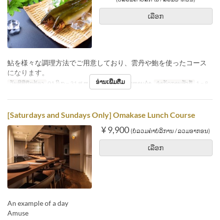
ເລືອກ
鮎を様々な調理方法でご用意しており、雲丹や鮑を使ったコース
になります。
ອ່ານເພີ່ມຕື່ມ
ວັນທີທີ່ຖືກຕ້ອງ
01 ມິ.ຖ ~ 31 ສ.ຫ
ຄາບອາຫານ
ອາຫານຄ່ຳ
ຈຳກັດການສັ່ງຊື້
1 ~ 8
[Saturdays and Sundays Only] Omakase Lunch Course
¥ 9,900
(ບໍ່ລວມຄ່າບໍລິການ / ລວມອາກອນ)
ເລືອກ
An example of a day
Amuse