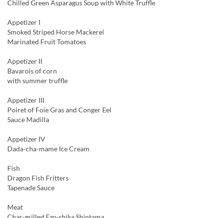
Chilled Green Asparagus Soup with White Truffle
Appetizer I
Smoked Striped Horse Mackerel
Marinated Fruit Tomatoes
Appetizer II
Bavarois of corn
with summer truffle
Appetizer III
Poiret of Foie Gras and Conger Eel
Sauce Madilla
Appetizer IV
Dada-cha-mame Ice Cream
Fish
Dragon Fish Fritters
Tapenade Sauce
Meat
Char-grilled Ezo-shika Shintama