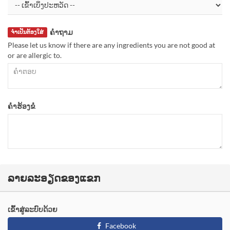
ຄຳຖາມ
ຈຳເປັນຕ້ອງໃສ່
Please let us know if there are any ingredients you are not good at
or are allergic to.
ຄຳຮ້ອງຂໍ
ລາຍລະອຽດຂອງແຂກ
ເຂົ້າສູ່ລະບົບດ້ວຍ
Facebook