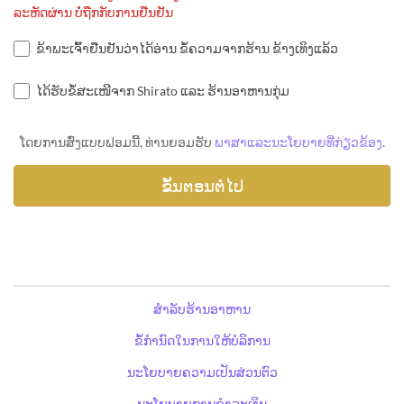
ລະຫັດຜ່ານ ບໍ່ຖືກກັບການຢືນຢັນ
ຂ້າພະເຈົ້າຢືນຢັນວ່າໄດ້ອ່ານ ຂໍ້ຄວາມຈາກຮ້ານ ຂ້າງເທິງແລ້ວ
ໄດ້ຮັບຂໍ້ສະເໜີຈາກ Shirato ແລະ ຮ້ານອາຫານກຸ່ມ
ໂດຍການສົ່ງແບບຟອມນີ້, ທ່ານຍອມຮັບ
ພາສາແລະນະໂຍບາຍທີ່ກ່ຽວຂ້ອງ
.
ສຳລັບຮ້ານອາຫານ
ຂໍ້ກຳນົດໃນການໃຫ້ບໍລິການ
ນະໂຍບາຍຄວາມເປັນສ່ວນຕົວ
ນະໂຍບາຍການຊຳລະເງິນ