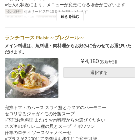
※仕入れ状況により、メニューが変更になる場合がございます
提示条件
別途サービス料10％を頂戴いたします
続きを読む
食事時間
ランチ
注文数制限
1 ~ 4
ランチコース Plaisir～プレジール～
メイン料理は、魚料理・肉料理からお好みに合わせてお選びいた
だけます。
¥ 4,180
(税込サ別)
選択する
完熟トマトのムース ズワイ蟹とキヌアのハーモニー
セロリ香るジャガイモの冷製スープ
※下記お魚料理 または お肉料理からお選びください
スズキのポワレ 二種の貝とスープ ド ポワソン
仔羊のロティ ソースジェノベーゼ
※プラス￥2,200にて肉料理を和牛にご変更可能