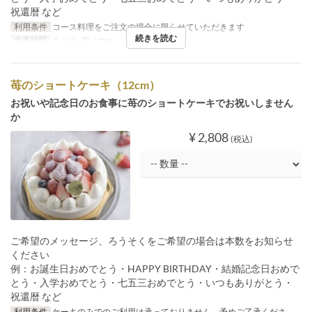
祝還暦 など
利用条件
コース料理をご注文の場合に限らせていただきます
続きを読む
食事時間
ランチ, ディナー
苺のショートケーキ（12cm）
お祝いや記念日のお食事に苺のショートケーキでお祝いしません
か
¥ 2,808
(税込)
ご希望のメッセージ、ろうそくをご希望の場合は本数をお知らせ
ください
例：お誕生日おめでとう・HAPPY BIRTHDAY・結婚記念日おめで
とう・入学おめでとう・七五三おめでとう・いつもありがとう・
祝還暦 など
利用条件
ケーキのみでのご利用は承っておりません。予めご了承くださ