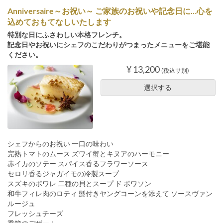
Anniversaire～お祝い～ ご家族のお祝いや記念日に…心を
込めておもてなしいたします
特別な日にふさわしい本格フレンチ。
記念日やお祝いにシェフのこだわりがつまったメニューをご堪能
ください。
¥ 13,200
(税込サ別)
選択する
シェフからのお祝い 一口の味わい
完熟トマトのムース ズワイ蟹とキヌアのハーモニー
赤イカのソテー スパイス香るフラワーソース
セロリ香るジャガイモの冷製スープ
スズキのポワレ 二種の貝とスープ ド ポワソン
和牛フィレ肉のロティ 髭付きヤングコーンを添えて ソースヴァン
ルージュ
フレッシュチーズ