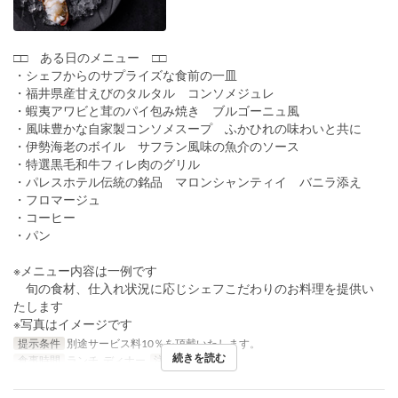
□□ ある日のメニュー □□
・シェフからのサプライズな食前の一皿
・福井県産甘えびのタルタル コンソメジュレ
・蝦夷アワビと茸のパイ包み焼き ブルゴーニュ風
・風味豊かな自家製コンソメスープ ふかひれの味わいと共に
・伊勢海老のボイル サフラン風味の魚介のソース
・特選黒毛和牛フィレ肉のグリル
・パレスホテル伝統の銘品 マロンシャンティイ バニラ添え
・フロマージュ
・コーヒー
・パン
※メニュー内容は一例です
旬の食材、仕入れ状況に応じシェフこだわりのお料理を提供い
たします
※写真はイメージです
提示条件
別途サービス料10％を頂戴いたします。
続きを読む
食事時間
ランチ, ディナー
注文数制限
1 ~ 8