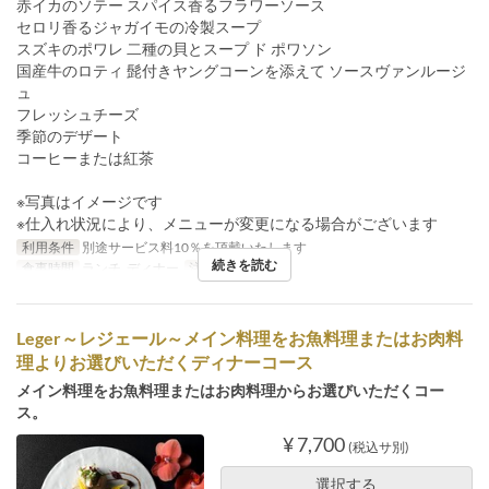
赤イカのソテー スパイス香るフラワーソース
セロリ香るジャガイモの冷製スープ
スズキのポワレ 二種の貝とスープ ド ポワソン
国産牛のロティ 髭付きヤングコーンを添えて ソースヴァンルージ
ュ
フレッシュチーズ
季節のデザート
コーヒーまたは紅茶
※写真はイメージです
※仕入れ状況により、メニューが変更になる場合がございます
利用条件
別途サービス料10％を頂戴いたします
続きを読む
食事時間
ランチ, ディナー
注文数制限
1 ~ 8
Leger～レジェール～メイン料理をお魚料理またはお肉料
理よりお選びいただくディナーコース
メイン料理をお魚料理またはお肉料理からお選びいただくコー
ス。
¥ 7,700
(税込サ別)
選択する