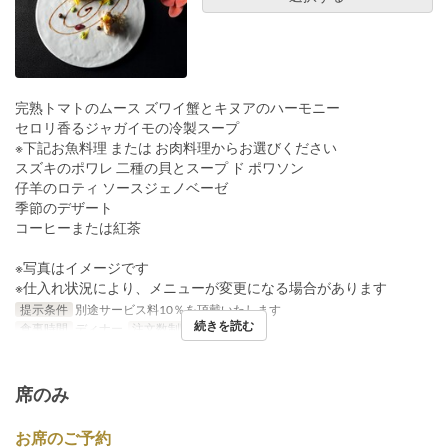
完熟トマトのムース ズワイ蟹とキヌアのハーモニー
セロリ香るジャガイモの冷製スープ
※下記お魚料理 または お肉料理からお選びください
スズキのポワレ 二種の貝とスープ ド ポワソン
仔羊のロティ ソースジェノベーゼ
季節のデザート
コーヒーまたは紅茶
※写真はイメージです
※仕入れ状況により、メニューが変更になる場合があります
提示条件
別途サービス料10％を頂戴いたします
続きを読む
食事時間
ディナー
注文数制限
1 ~ 8
席のみ
お席のご予約