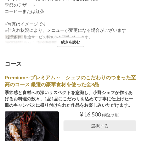
季節のデザート
コーヒーまたは紅茶
※写真はイメージです
※仕入れ状況により、メニューが変更になる場合がございます
提示条件
別途サービス料10％を頂戴いたします。
続きを読む
食事時間
ランチ
注文数制限
1 ~ 4
コース
Premium～プレミアム～ シェフのこだわりのつまった至
高のコース 厳選の豪華食材を使った全8品
季節感と食材への深いリスペクトを意識し、小野シェフが作りあ
げるお料理の数々、1品1品にこだわりを込めて丁寧に仕上げた一
皿のキャンパスに盛り付けられた作品をお楽しみいただけます。
¥ 16,500
(税込サ別)
選択する