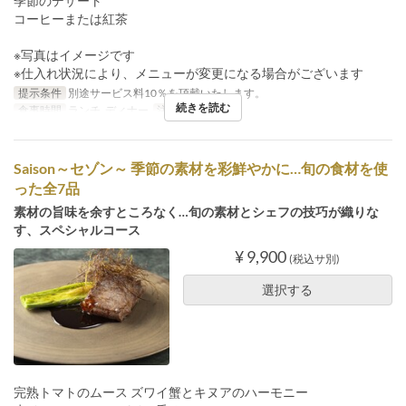
季節のデザート
コーヒーまたは紅茶
※写真はイメージです
※仕入れ状況により、メニューが変更になる場合がございます
提示条件
別途サービス料10％を頂戴いたします。
続きを読む
食事時間
ランチ, ディナー
注文数制限
1 ~ 8
Saison～セゾン～ 季節の素材を彩鮮やかに…旬の食材を使
った全7品
素材の旨味を余すところなく…旬の素材とシェフの技巧が織りな
す、スペシャルコース
¥ 9,900
(税込サ別)
選択する
完熟トマトのムース ズワイ蟹とキヌアのハーモニー