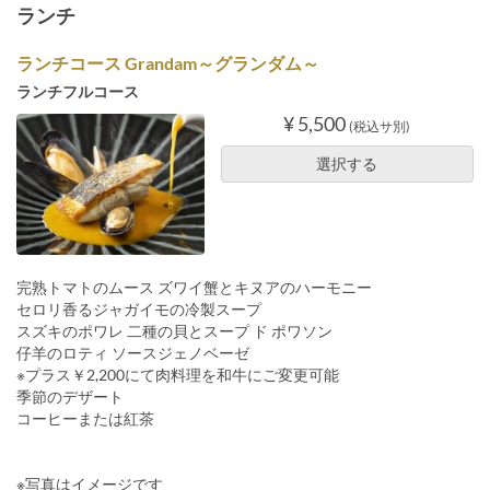
ランチ
ランチコース Grandam～グランダム～
ランチフルコース
¥ 5,500
(税込サ別)
選択する
完熟トマトのムース ズワイ蟹とキヌアのハーモニー
セロリ香るジャガイモの冷製スープ
スズキのポワレ 二種の貝とスープ ド ポワソン
仔羊のロティ ソースジェノベーゼ
※プラス￥2,200にて肉料理を和牛にご変更可能
季節のデザート
コーヒーまたは紅茶
※写真はイメージです