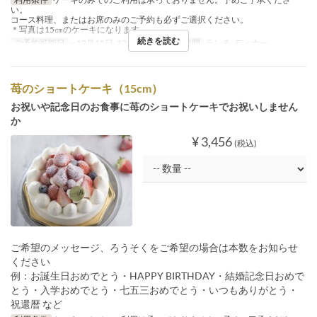
い。
コース料理、またはお席のみのご予約も必ずご選択ください。
＊写真は15㎝のケーキになります。
続きを読む
ご予約可能日
~ 12月15日, 12月28日 ~
食事時間
ランチ, ディナー
苺のショートケーキ（15cm）
お祝いや記念日のお食事に苺のショートケーキでお祝いしません
か
¥ 3,456
(税込)
ご希望のメッセージ、ろうそくをご希望の場合は本数をお知らせ
ください
例：お誕生日おめでとう・HAPPY BIRTHDAY・結婚記念日おめで
とう・入学おめでとう・七五三おめでとう・いつもありがとう・
祝還暦 など