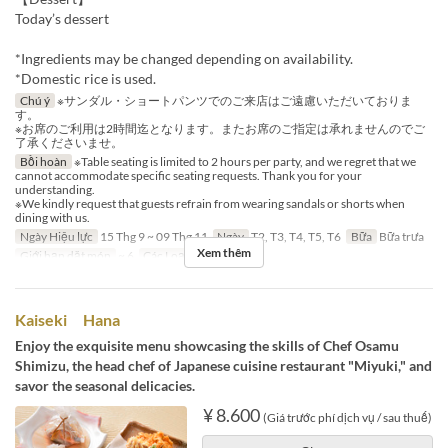
Today’s dessert
*Ingredients may be changed depending on availability.
*Domestic rice is used.
Chú ý
※サンダル・ショートパンツでのご来店はご遠慮いただいておりま
す。
※お席のご利用は2時間迄となります。またお席のご指定は承れませんのでご
了承くださいませ。
Bồi hoàn
※Table seating is limited to 2 hours per party, and we regret that we
cannot accommodate specific seating requests. Thank you for your
understanding.
※We kindly request that guests refrain from wearing sandals or shorts when
dining with us.
Ngày Hiệu lực
15 Thg 9 ~ 09 Thg 11
Ngày
T2, T3, T4, T5, T6
Bữa
Bữa trưa
Xem thêm
Giới hạn dặt món
~ 6
Các Loại Ghế
Table
Kaiseki Hana
Enjoy the exquisite menu showcasing the skills of Chef Osamu
Shimizu, the head chef of Japanese cuisine restaurant "Miyuki," and
savor the seasonal delicacies.
¥ 8.600
(Giá trước phí dịch vụ / sau thuế)