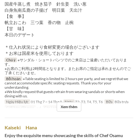
国産牛蒸し煮 焼き茄子 針生姜 洗い葱
白身魚南瓜鹿の子揚げ 明日葉 天出汁
【食 事】
帆立おこわ 三つ葉 香の物 止椀
【甘 味】
本日のデザート
＊仕入れ状況により食材変更の場合がございます
＊お米は国産米を使用しております
Chú ý
※サンダル・ショートパンツでのご来店はご遠慮いただいておりま
す。
※お席のご利用は2時間迄となります。またお席のご指定は承れませんのでご
了承くださいませ。
Bồi hoàn
※Table seating is limited to 2 hours per party, and we regret that we
cannot accommodate specific seating requests. Thank you for your
understanding.
※We kindly request that guests refrain from wearing sandals or shorts when
dining with us.
Ngày Hiệu lực
01 Thg 7 ~ 14 Thg 9
Ngày
T2, T3, T4, T5, T6
Bữa
Bữa trưa
Xem thêm
Giới hạn dặt món
~ 4
Các Loại Ghế
Table
Kaiseki Hana
Enjoy the exquisite menu showcasing the skills of Chef Osamu