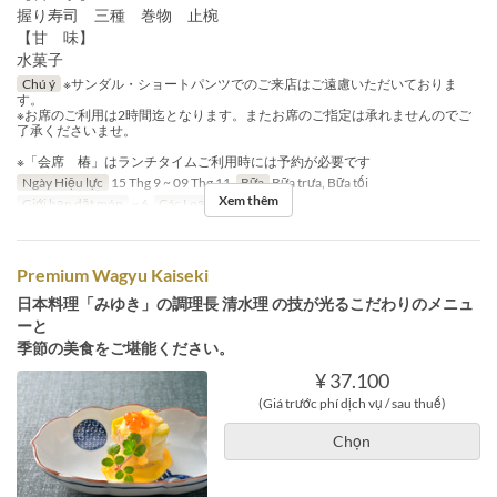
握り寿司 三種 巻物 止椀
【甘 味】
水菓子
Chú ý
※サンダル・ショートパンツでのご来店はご遠慮いただいておりま
す。
※お席のご利用は2時間迄となります。またお席のご指定は承れませんのでご
了承くださいませ。
※「会席 椿」はランチタイムご利用時には予約が必要です
Ngày Hiệu lực
15 Thg 9 ~ 09 Thg 11
Bữa
Bữa trưa, Bữa tối
Xem thêm
Giới hạn dặt món
~ 6
Các Loại Ghế
Table
Premium Wagyu Kaiseki
日本料理「みゆき」の調理長 清水理 の技が光るこだわりのメニュ
ーと
季節の美食をご堪能ください。
¥ 37.100
(Giá trước phí dịch vụ / sau thuế)
Chọn