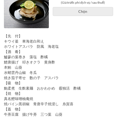
(Giá trước phí dịch vụ / sau thuế)
Chọn
【先 付】
キウイ釜 車海老白和え
ホワイトアスパラ 防風 海老塩
【酒 肴】
鱸蓼の葉巻き 藻塩 酢橘
鱧唐揚げ 叩きオクラ 黄身酢
本鮪 山葵
水蛸雲丹山椒 冬瓜
焼き茄子寄せ 数の子 アスパラ
【吸 物】
鮑柔煮 生麩素麺 おかわかめ 霰独活 酢橘
【焼 物】
真名鰹味噌柚庵焼
焼パイン黒胡椒 青唐辛子焼浸し 糸賀喜
【蓋 物】
牛蒡豆腐 揚げ牛蒡 三つ葉 山葵