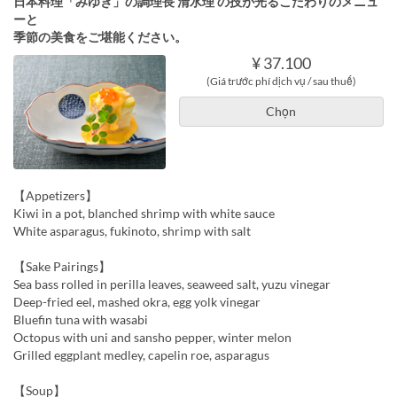
日本料理「みゆき」の調理長 清水理 の技が光るこだわりのメニュ
ーと
季節の美食をご堪能ください。
¥ 37.100
(Giá trước phí dịch vụ / sau thuế)
Chọn
【Appetizers】
Kiwi in a pot, blanched shrimp with white sauce
White asparagus, fukinoto, shrimp with salt
【Sake Pairings】
Sea bass rolled in perilla leaves, seaweed salt, yuzu vinegar
Deep-fried eel, mashed okra, egg yolk vinegar
Bluefin tuna with wasabi
Octopus with uni and sansho pepper, winter melon
Grilled eggplant medley, capelin roe, asparagus
【Soup】