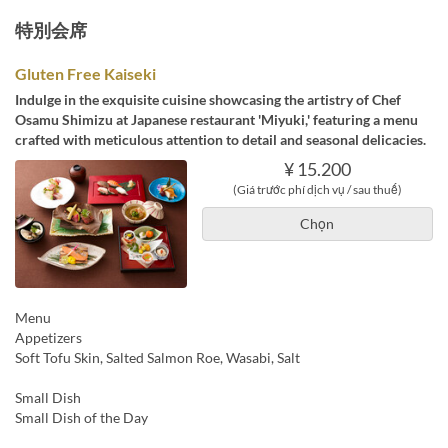
特別会席
Gluten Free Kaiseki
Indulge in the exquisite cuisine showcasing the artistry of Chef
Osamu Shimizu at Japanese restaurant 'Miyuki,' featuring a menu
crafted with meticulous attention to detail and seasonal delicacies.
¥ 15.200
(Giá trước phí dịch vụ / sau thuế)
Chọn
Menu
Appetizers
Soft Tofu Skin, Salted Salmon Roe, Wasabi, Salt
Small Dish
Small Dish of the Day