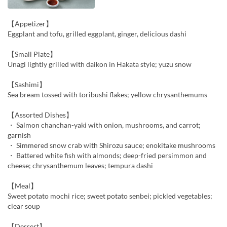
【Appetizer】
Eggplant and tofu, grilled eggplant, ginger, delicious dashi
【Small Plate】
Unagi lightly grilled with daikon in Hakata style; yuzu snow
【Sashimi】
Sea bream tossed with toribushi flakes; yellow chrysanthemums
【Assorted Dishes】
・ Salmon chanchan-yaki with onion, mushrooms, and carrot;
garnish
・ Simmered snow crab with Shirozu sauce; enokitake mushrooms
・ Battered white fish with almonds; deep-fried persimmon and
cheese; chrysanthemum leaves; tempura dashi
【Meal】
Sweet potato mochi rice; sweet potato senbei; pickled vegetables;
clear soup
【Dessert】