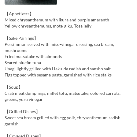
【Appetizers】
Mixed chrysanthemum with ikura and purple amaranth
Yellow chrysanthemums, mote-giku, Tosa jelly
【Sake Pairings】
Persimmon served with miso-vinegar dressing, sea bream,
mushrooms
Fried matsutake with almonds
Seared bluefin tuna
Unagi lightly grilled with Haku-da radish and sansho salt
Figs topped with sesame paste, garnished with rice stalks
【Soup】
Crab meat dumplings, millet tofu, matsutake, colored carrots,
greens, yuzu vinegar
【Grilled Dishes】
Sweet sea bream grilled with egg yolk, chrysanthemum radish
garnish
【Covered Dishes】