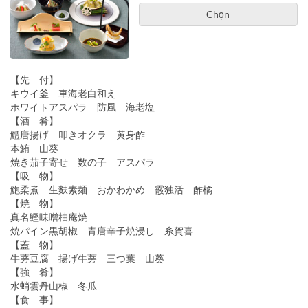
Chọn
【先 付】
キウイ釜 車海老白和え
ホワイトアスパラ 防風 海老塩
【酒 肴】
鱧唐揚げ 叩きオクラ 黄身酢
本鮪 山葵
焼き茄子寄せ 数の子 アスパラ
【吸 物】
鮑柔煮 生麩素麺 おかわかめ 霰独活 酢橘
【焼 物】
真名鰹味噌柚庵焼
焼パイン黒胡椒 青唐辛子焼浸し 糸賀喜
【蓋 物】
牛蒡豆腐 揚げ牛蒡 三つ葉 山葵
【強 肴】
水蛸雲丹山椒 冬瓜
【食 事】