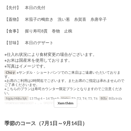
【先付】 本日の先付
【蓋物】 米茄子の鴫炊き 洗い葱 糸賀喜 糸唐辛子
【食事】 握り寿司8貫 巻物 止椀
【甘味】 本日のデザート
※仕入れ状況により食材変更の場合がございます。
※お米は国産米を使用しております。
※写真はイメージです。
Chú ý
※サンダル・ショートパンツでのご来店はご遠慮いただいておりま
す。
※お席のご利用は2時間迄でございます。またお席のご指定は承れませんので
ご了承くださいませ。
※こちらのプランは寿司カウンター限定プランとなりますのでご注意くださ
い。
Ngày Hiệu lực
13 Thg 4 ~ 14 Thg 9
Ngày
T2, T3, T4, T5, T6
Bữa
Bữa trưa
Xem thêm
Giới hạn dặt món
1 ~ 2
Các Loại Ghế
Counter
季節のコース（7月1日～9月14日）