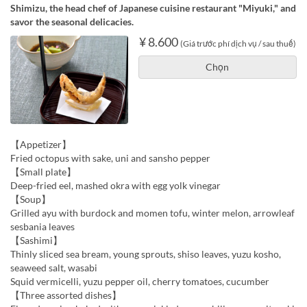
Shimizu, the head chef of Japanese cuisine restaurant "Miyuki," and
savor the seasonal delicacies.
¥ 8.600
(Giá trước phí dịch vụ / sau thuế)
Chọn
【Appetizer】
Fried octopus with sake, uni and sansho pepper
【Small plate】
Deep-fried eel, mashed okra with egg yolk vinegar
【Soup】
Grilled ayu with burdock and momen tofu, winter melon, arrowleaf
sesbania leaves
【Sashimi】
Thinly sliced sea bream, young sprouts, shiso leaves, yuzu kosho,
seaweed salt, wasabi
Squid vermicelli, yuzu pepper oil, cherry tomatoes, cucumber
【Three assorted dishes】