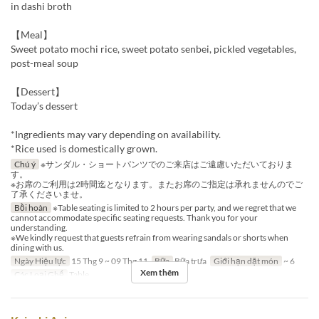
in dashi broth
【Meal】
Sweet potato mochi rice, sweet potato senbei, pickled vegetables,
post-meal soup
【Dessert】
Today’s dessert
*Ingredients may vary depending on availability.
*Rice used is domestically grown.
Chú ý
※サンダル・ショートパンツでのご来店はご遠慮いただいておりま
す。
※お席のご利用は2時間迄となります。またお席のご指定は承れませんのでご
了承くださいませ。
Bồi hoàn
※Table seating is limited to 2 hours per party, and we regret that we
cannot accommodate specific seating requests. Thank you for your
understanding.
※We kindly request that guests refrain from wearing sandals or shorts when
dining with us.
Ngày Hiệu lực
15 Thg 9 ~ 09 Thg 11
Bữa
Bữa trưa
Giới hạn dặt món
~ 6
Xem thêm
Các Loại Ghế
Table