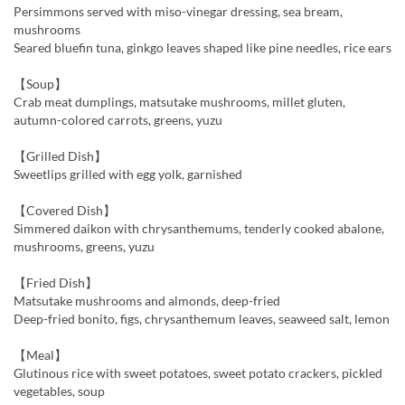
Persimmons served with miso-vinegar dressing, sea bream,
mushrooms
Seared bluefin tuna, ginkgo leaves shaped like pine needles, rice ears
【Soup】
Crab meat dumplings, matsutake mushrooms, millet gluten,
autumn-colored carrots, greens, yuzu
【Grilled Dish】
Sweetlips grilled with egg yolk, garnished
【Covered Dish】
Simmered daikon with chrysanthemums, tenderly cooked abalone,
mushrooms, greens, yuzu
【Fried Dish】
Matsutake mushrooms and almonds, deep-fried
Deep-fried bonito, figs, chrysanthemum leaves, seaweed salt, lemon
【Meal】
Glutinous rice with sweet potatoes, sweet potato crackers, pickled
vegetables, soup