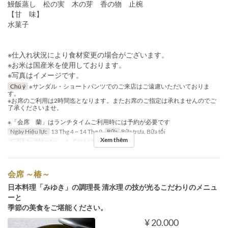
鰻飯蒸し 松の実 木の芽 香の物 止椀
【甘 味】
水菓子
※仕入れ状況により食材変更の場合がございます。
※お米は国産米を使用しております。
※写真はイメージです。
Chú ý
※サンダル・ショートパンツでのご来店はご遠慮いただいておりま
す。
※お席のご利用は2時間迄となります。またお席のご指定は承れませんのでご
了承くださいませ。
※「会席 蘭」はランチタイムご利用時には予約が必要です
Ngày Hiệu lực
13 Thg 4 ~ 14 Thg 9
Bữa
Bữa trưa, Bữa tối
Xem thêm
Giới hạn dặt món
~ 4
Các Loại Ghế
Table
会席 ～椿～
日本料理「みゆき」の調理長 清水理 の技が光るこだわりのメニュ
ーと
季節の美食をご堪能ください。
¥ 20.000