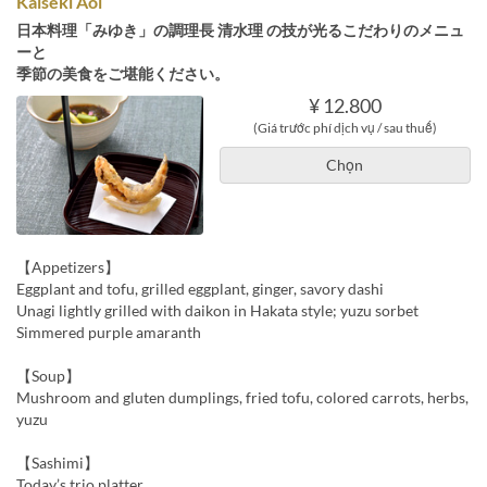
Kaiseki Aoi
日本料理「みゆき」の調理長 清水理 の技が光るこだわりのメニュ
ーと
季節の美食をご堪能ください。
¥ 12.800
(Giá trước phí dịch vụ / sau thuế)
Chọn
【Appetizers】
Eggplant and tofu, grilled eggplant, ginger, savory dashi
Unagi lightly grilled with daikon in Hakata style; yuzu sorbet
Simmered purple amaranth
【Soup】
Mushroom and gluten dumplings, fried tofu, colored carrots, herbs,
yuzu
【Sashimi】
Today’s trio platter