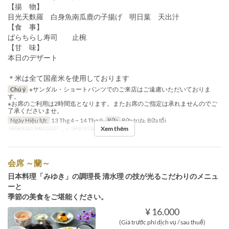
【揚 物】
目光天麩羅 白身魚南瓜鹿の子揚げ 明日葉 天出汁
【食 事】
ばらちらし寿司 止椀
【甘 味】
本日のデザート
＊米は全て国産米を使用しております
Chú ý
※サンダル・ショートパンツでのご来店はご遠慮いただいておりま
す。
※お席のご利用は2時間迄となります。またお席のご指定は承れませんのでご
了承くださいませ。
Ngày Hiệu lực
13 Thg 4 ~ 14 Thg 9
Bữa
Bữa trưa, Bữa tối
Xem thêm
Giới hạn dặt món
~ 4
Các Loại Ghế
Table
会席 ～蘭～
日本料理「みゆき」の調理長 清水理 の技が光るこだわりのメニュ
ーと
季節の美食をご堪能ください。
¥ 16.000
(Giá trước phí dịch vụ / sau thuế)