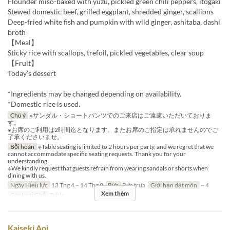
Flounder miso-baked with yuzu, pickled green chili peppers, itogaki
Stewed domestic beef, grilled eggplant, shredded ginger, scallions
Deep-fried white fish and pumpkin with wild ginger, ashitaba, dashi
broth
【Meal】
Sticky rice with scallops, trefoil, pickled vegetables, clear soup
【Fruit】
Today’s dessert
*Ingredients may be changed depending on availability.
*Domestic rice is used.
Chú ý
※サンダル・ショートパンツでのご来店はご遠慮いただいておりま
す。
※お席のご利用は2時間迄となります。またお席のご指定は承れませんのでご
了承くださいませ。
Bồi hoàn
※Table seating is limited to 2 hours per party, and we regret that we
cannot accommodate specific seating requests. Thank you for your
understanding.
※We kindly request that guests refrain from wearing sandals or shorts when
dining with us.
Ngày Hiệu lực
13 Thg 4 ~ 14 Thg 9
Bữa
Bữa trưa
Giới hạn dặt món
~ 4
Xem thêm
Các Loại Ghế
Table
Kaiseki Aoi