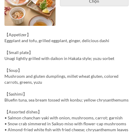
Chọn
【Appetizer】
Eggplant and tofu, grilled eggplant, ginger, delicious dashi
【Small plate】
Unagi lightly grilled with daikon in Hakata style; yuzu sorbet
【Soup】
Mushroom and gluten dumplings, millet wheat gluten, colored
carrots, greens, yuzu
【Sashimi】
Bluefin tuna, sea bream tossed with konbu; yellow chrysanthemums
【Assorted dishes】
• Salmon chanchan-yaki with onion, mushrooms, carrot; garnish
• Snow crab simmered in Saikyo miso with flower-cap mushrooms
• Almond-fried white fish with fried cheese; chrysanthemum leaves