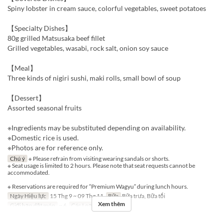
Spiny lobster in cream sauce, colorful vegetables, sweet potatoes
【Specialty Dishes】
80g grilled Matsusaka beef fillet
Grilled vegetables, wasabi, rock salt, onion soy sauce
【Meal】
Three kinds of nigiri sushi, maki rolls, small bowl of soup
【Dessert】
Assorted seasonal fruits
※Ingredients may be substituted depending on availability.
※Domestic rice is used.
※Photos are for reference only.
Chú ý
※ Please refrain from visiting wearing sandals or shorts.
※ Seat usage is limited to 2 hours. Please note that seat requests cannot be
accommodated.
※ Reservations are required for “Premium Wagyu” during lunch hours.
Ngày Hiệu lực
15 Thg 9 ~ 09 Thg 11
Bữa
Bữa trưa, Bữa tối
Xem thêm
Giới hạn dặt món
~ 6
Các Loại Ghế
Table