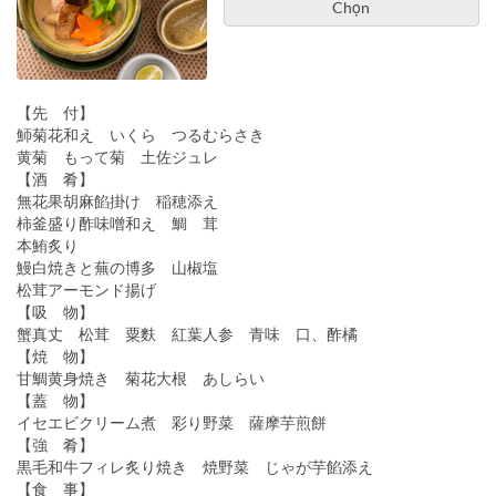
Chọn
【先 付】
魳菊花和え いくら つるむらさき
黄菊 もって菊 土佐ジュレ
【酒 肴】
無花果胡麻餡掛け 稲穂添え
柿釜盛り酢味噌和え 鯛 茸
本鮪炙り
鰻白焼きと蕪の博多 山椒塩
松茸アーモンド揚げ
【吸 物】
蟹真丈 松茸 粟麩 紅葉人参 青味 口、酢橘
【焼 物】
甘鯛黄身焼き 菊花大根 あしらい
【蓋 物】
イセエビクリーム煮 彩り野菜 薩摩芋煎餅
【強 肴】
黒毛和牛フィレ炙り焼き 焼野菜 じゃが芋餡添え
【食 事】