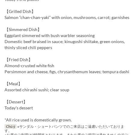
【Grilled Dish】
Salmon “chan-chan-yaki” with onion, mushrooms, carrot; garnishes
【Simmered Dish】
Eggplant simmered with bush warbler seasoning
Domestic beef braised in sauce; kinugoshi shiitake, green onions,
thinly sliced chili peppers
【Fried Dish】
Almond-crusted white fish
Persimmon and cheese, figs, chrysanthemum leaves; tempura dashi
【Meal】
Assorted chirashi sushi; clear soup
【Dessert】
Today’s dessert
*All rice used is domestically grown.
Chú ý
※サンダル・ショートパンツでのご来店はご遠慮いただいておりま
す。
※お席のご利用は2時間迄となります。またお席のご指定は承れませんのでご