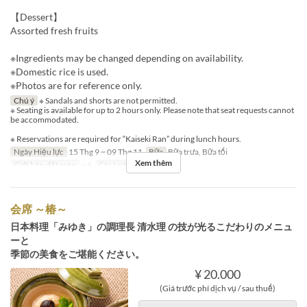
【Dessert】
Assorted fresh fruits
※Ingredients may be changed depending on availability.
※Domestic rice is used.
※Photos are for reference only.
Chú ý
※ Sandals and shorts are not permitted.
※ Seating is available for up to 2 hours only. Please note that seat requests cannot
be accommodated.
※ Reservations are required for “Kaiseki Ran” during lunch hours.
Ngày Hiệu lực
15 Thg 9 ~ 09 Thg 11
Bữa
Bữa trưa, Bữa tối
Xem thêm
Giới hạn dặt món
~ 6
Các Loại Ghế
Table
会席 ～椿～
日本料理「みゆき」の調理長 清水理 の技が光るこだわりのメニュ
ーと
季節の美食をご堪能ください。
¥ 20.000
(Giá trước phí dịch vụ / sau thuế)