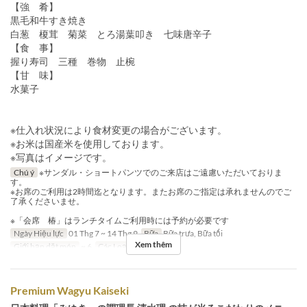
【強 肴】
黒毛和牛すき焼き
白葱 榎茸 菊菜 とろ湯葉叩き 七味唐辛子
【食 事】
握り寿司 三種 巻物 止椀
【甘 味】
水菓子
※仕入れ状況により食材変更の場合がございます。
※お米は国産米を使用しております。
※写真はイメージです。
Chú ý
※サンダル・ショートパンツでのご来店はご遠慮いただいておりま
す。
※お席のご利用は2時間迄となります。またお席のご指定は承れませんのでご
了承くださいませ。
※「会席 椿」はランチタイムご利用時には予約が必要です
Ngày Hiệu lực
01 Thg 7 ~ 14 Thg 9
Bữa
Bữa trưa, Bữa tối
Xem thêm
Giới hạn dặt món
~ 6
Các Loại Ghế
Table
Premium Wagyu Kaiseki