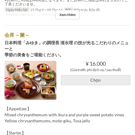
了承くださいませ。
Ngày Hiệu lực
15 Thg 9 ~ 09 Thg 11
Bữa
Bữa trưa, Bữa tối
Xem thêm
Giới hạn dặt món
~ 6
Các Loại Ghế
Table
会席 ～蘭～
日本料理「みゆき」の調理長 清水理 の技が光るこだわりのメニュ
ーと
季節の美食をご堪能ください。
¥ 16.000
(Giá trước phí dịch vụ / sau thuế)
Chọn
【Appetizer】
Mixed chrysanthemum with ikura and purple sweet potato vines
Yellow chrysanthemums, mote-giku, Tosa jelly
【Starter】