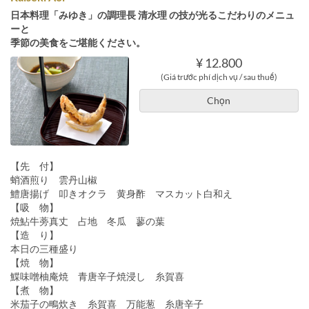
日本料理「みゆき」の調理長 清水理 の技が光るこだわりのメニュ
ーと
季節の美食をご堪能ください。
¥ 12.800
(Giá trước phí dịch vụ / sau thuế)
Chọn
【先 付】
蛸酒煎り 雲丹山椒
鱧唐揚げ 叩きオクラ 黄身酢 マスカット白和え
【吸 物】
焼鮎牛蒡真丈 占地 冬瓜 蓼の葉
【造 り】
本日の三種盛り
【焼 物】
鰈味噌柚庵焼 青唐辛子焼浸し 糸賀喜
【煮 物】
米茄子の鴫炊き 糸賀喜 万能葱 糸唐辛子