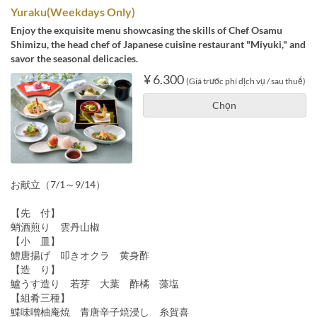
Yuraku(Weekdays Only)
Enjoy the exquisite menu showcasing the skills of Chef Osamu
Shimizu, the head chef of Japanese cuisine restaurant "Miyuki," and
savor the seasonal delicacies.
¥ 6.300
(Giá trước phí dịch vụ / sau thuế)
Chọn
お献立（7/1～9/14）
【先 付】
蛸酒煎り 雲丹山椒
【小 皿】
鱧唐揚げ 叩きオクラ 黄身酢
【造 り】
鱸うす造り 若芽 大葉 酢橘 藻塩
【組肴三種】
鰈味噌柚庵焼 青唐辛子焼浸し 糸賀喜