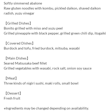
Softly simmered abalone
Raw gluten noodles with kombu, pickled daikon, shaved daikon
radish, yuzu vinegar
【Grilled Dishes】
Bonito grilled with miso and yuzu peel
Grilled pineapple with black pepper, grilled green chili dip, itogaiki
【Covered Dishes】
Burdock and tofu, fried burdock, mitsuba, wasabi
【Main Dishes】
Seared Matsusaka beef fillet
Grilled vegetables with wasabi, rock salt, onion soy sauce
【Meal】
Three kinds of nigiri sushi, maki rolls, small bowl
【Dessert】
Fresh fruit
※Ingredients may be changed depending on availability.