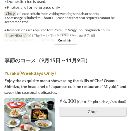
※Domestic rice is used.
※Photos are for reference only.
Chú ý
※ Please refrain from visiting wearing sandals or shorts.
※ Seat usage is limited to 2 hours. Please note that seat requests cannot be
accommodated.
※ Reservations are required for “Premium Wagyu” during lunch hours.
Ngày Hiệu lực
01 Thg 7 ~ 14 Thg 9
Bữa
Bữa trưa, Bữa tối
Xem thêm
Giới hạn dặt món
~ 6
Các Loại Ghế
Table
季節のコース（9月15日～11月9日）
Yuraku(Weekdays Only)
Enjoy the exquisite menu showcasing the skills of Chef Osamu
Shimizu, the head chef of Japanese cuisine restaurant "Miyuki," and
savor the seasonal delicacies.
¥ 6.300
(Giá trước phí dịch vụ / sau thuế)
Chọn