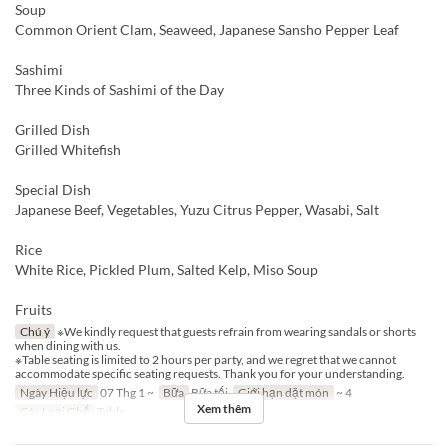
Soup
Common Orient Clam, Seaweed, Japanese Sansho Pepper Leaf
Sashimi
Three Kinds of Sashimi of the Day
Grilled Dish
Grilled Whitefish
Special Dish
Japanese Beef, Vegetables, Yuzu Citrus Pepper, Wasabi, Salt
Rice
White Rice, Pickled Plum, Salted Kelp, Miso Soup
Fruits
Chú ý
※We kindly request that guests refrain from wearing sandals or shorts
when dining with us.
※Table seating is limited to 2 hours per party, and we regret that we cannot
accommodate specific seating requests. Thank you for your understanding.
Ngày Hiệu lực
07 Thg 1 ~
Bữa
Bữa tối
Giới hạn dặt món
~ 4
Xem thêm
Các Loại Ghế
Table