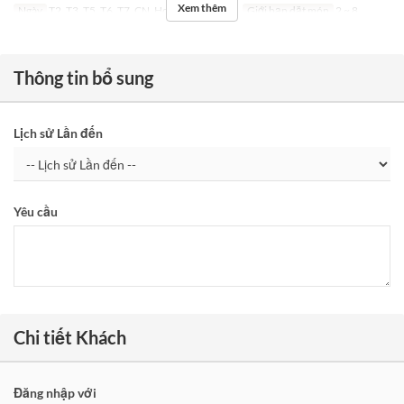
Xem thêm
Ngày
T2, T3, T5, T6, T7, CN, Hol
Bữa
Bữa tối
Giới hạn dặt món
2 ~ 8
Thông tin bổ sung
Lịch sử Lần đến
Yêu cầu
Chi tiết Khách
Đăng nhập với