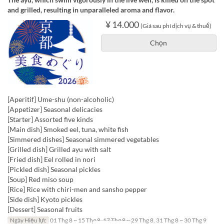
and grilled, resulting in unparalleled aroma and flavor.
¥ 14.000
(Giá sau phí dịch vụ & thuế)
Chọn
[Aperitif] Ume-shu (non-alcoholic)
[Appetizer] Seasonal delicacies
[Starter] Assorted five kinds
[Main dish] Smoked eel, tuna, white fish
[Simmered dishes] Seasonal simmered vegetables
[Grilled dish] Grilled ayu with salt
[Fried dish] Eel rolled in nori
[Pickled dish] Seasonal pickles
[Soup] Red miso soup
[Rice] Rice with chiri-men and sansho pepper
[Side dish] Kyoto pickles
[Dessert] Seasonal fruits
Ngày Hiệu lực
01 Thg 8 ~ 15 Thg 8, 17 Thg 8 ~ 29 Thg 8, 31 Thg 8 ~ 30 Thg 9