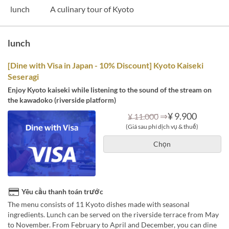
lunch
A culinary tour of Kyoto
lunch
[Dine with Visa in Japan - 10% Discount] Kyoto Kaiseki
Seseragi
Enjoy Kyoto kaiseki while listening to the sound of the stream on
the kawadoko (riverside platform)
⇒
¥ 9.900
¥ 11.000
(Giá sau phí dịch vụ & thuế)
Chọn
Yêu cầu thanh toán trước
The menu consists of 11 Kyoto dishes made with seasonal
ingredients. Lunch can be served on the riverside terrace from May
to November. From February to April and December, you can dine