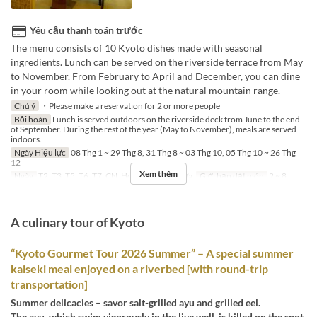
Yêu cầu thanh toán trước
The menu consists of 10 Kyoto dishes made with seasonal
ingredients. Lunch can be served on the riverside terrace from May
to November. From February to April and December, you can dine
in your room while looking out at the natural mountain range.
Chú ý
・Please make a reservation for 2 or more people
Bồi hoàn
Lunch is served outdoors on the riverside deck from June to the end
of September. During the rest of the year (May to November), meals are served
indoors.
Ngày Hiệu lực
08 Thg 1 ~ 29 Thg 8, 31 Thg 8 ~ 03 Thg 10, 05 Thg 10 ~ 26 Thg
12
Xem thêm
Ngày
T2, T3, T5, T6, T7, CN, Hol
Bữa
Bữa trưa
Giới hạn dặt món
2 ~ 8
A culinary tour of Kyoto
“Kyoto Gourmet Tour 2026 Summer” – A special summer
kaiseki meal enjoyed on a riverbed [with round-trip
transportation]
Summer delicacies – savor salt-grilled ayu and grilled eel.
The ayu, which swim vigorously in the live well, is killed on the spot