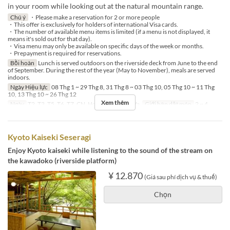
in your room while looking out at the natural mountain range.
Chú ý
・Please make a reservation for 2 or more people
・This offer is exclusively for holders of international Visa cards.
・The number of available menu items is limited (if a menu is not displayed, it
means it's sold out for that day).
・Visa menu may only be available on specific days of the week or months.
・Prepayment is required for reservations.
Bồi hoàn
Lunch is served outdoors on the riverside deck from June to the end
of September. During the rest of the year (May to November), meals are served
indoors.
Ngày Hiệu lực
08 Thg 1 ~ 29 Thg 8, 31 Thg 8 ~ 03 Thg 10, 05 Thg 10 ~ 11 Thg
10, 13 Thg 10 ~ 26 Thg 12
Xem thêm
Ngày
T2, T3, T5, T6, T7, CN, Hol
Bữa
Bữa trưa
Giới hạn dặt món
2 ~ 4
Kyoto Kaiseki Seseragi
Enjoy Kyoto kaiseki while listening to the sound of the stream on
the kawadoko (riverside platform)
¥ 12.870
(Giá sau phí dịch vụ & thuế)
Chọn