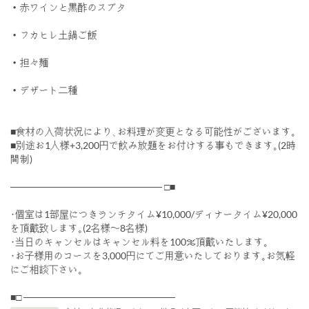
・赤ワインと黒酢のスブタ
・フカヒレ土鍋ご飯
・担々麺
・デザート二種
■食材の入荷状況により､お料理が変更となる可能性がございます｡
■別途お1人様+3,200円で飲み放題をお付けする事もできます｡(2時
間制)
────────────────────── □■
･個室は1部屋につきランチタイム¥10,000/ディナータイム¥20,000
を頂戴致します｡(2名様〜8名様)
･当日のキャンセルはキャンセル料を100％頂戴いたします｡
･お子様用のコースを3,000円にてご用意いたしております｡お気軽
にご相談下さい｡
■□ ──────────────────────