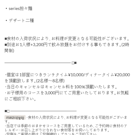
・series担々麵
・デザート二種
■食材の入荷状況により､お料理が変更となる可能性がございます｡
■別途お1人様+3,200円で飲み放題をお付けする事もできます｡(2時
間制)
────────────────────── □■
･個室は1部屋につきランチタイム¥10,000/ディナータイム¥20,000
を頂戴致します｡(2名様〜8名様)
･当日のキャンセルはキャンセル料を100％頂戴いたします｡
･お子様用のコースを3,000円にてご用意いたしております｡お気軽
にご相談下さい｡
■□ ──────────────────────
ការបោះពុម្ពល្អ
･食材の入荷状況により､お料理が変更となる可能性がございま
す｡
･当店では季節のおまかせコースをご用意しているため､ご予約時に食材のア
レルギー･お召し上がりになれない食材等をお伺いしております｡
･窓側をご希望の際は「窓側確約」プランをご予約下さい｡