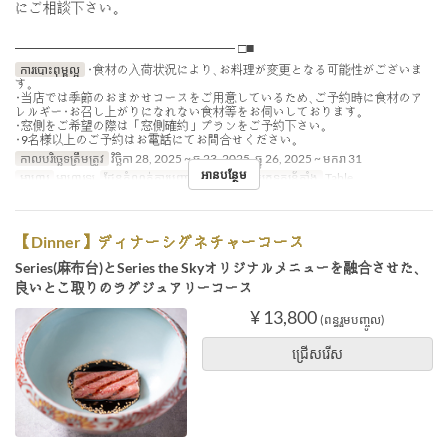
にご相談下さい｡
────────────────────── □■
ការបោះពុម្ពល្អ
･食材の入荷状況により､お料理が変更となる可能性がございま
す｡
･当店では季節のおまかせコースをご用意しているため､ご予約時に食材のア
レルギー･お召し上がりになれない食材等をお伺いしております｡
･窓側をご希望の際は「窓側確約」プランをご予約下さい｡
･9名様以上のご予約はお電話にてお問合せください｡
កាលបរិច្ឆេទត្រឹមត្រូវ
វិច្ឆិកា 28, 2025 ~ ធ្នូ 23, 2025, ធ្នូ 26, 2025 ~ មករា 31
អានបន្ថែម
អាហារ
អាហារឡ
ដែនកំណត់ការបញ្ជាទិញ
2 ~ 8
ប្រភេទកន្រ្ត័តាំង
Table
【Dinner】ディナーシグネチャーコース
Series(麻布台)とSeries the Skyオリジナルメニューを融合させた､
良いとこ取りのラグジュアリーコース
¥ 13,800
(ពន្ធរួមបញ្ចូល)
ជ្រើសរើស