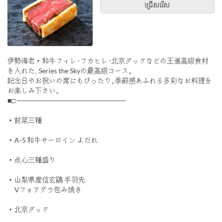
ជ្រើសរើស
伊勢海老・和牛フィレ･フカヒレ･北京ダックなどの王道高級食材
を入れた､Series the Skyの最高級コース｡
記念日やお祝いの席にもぴったり｡季節感あふれる多彩なお料理を
お楽しみ下さい｡
■□ ──────────────────────
・前菜三種
・A-5 和牛サーロイン よだれ
・点心三種盛り
・山梨県産信玄鷄 手羽先
Vフォアグラ包み焼き
・北京ダック