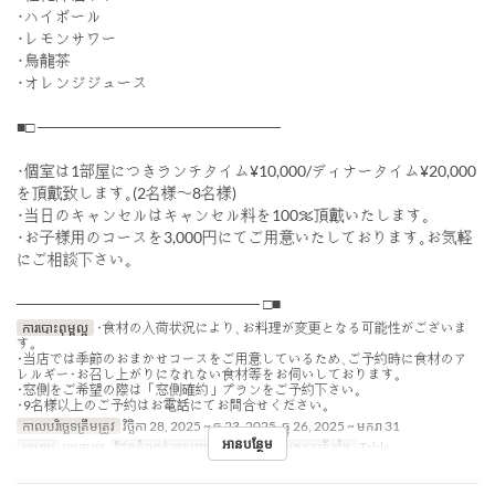
･ハイボール
･レモンサワー
･烏龍茶
･オレンジジュース
■□ ──────────────────────
･個室は1部屋につきランチタイム¥10,000/ディナータイム¥20,000
を頂戴致します｡(2名様〜8名様)
･当日のキャンセルはキャンセル料を100％頂戴いたします｡
･お子様用のコースを3,000円にてご用意いたしております｡お気軽
にご相談下さい｡
────────────────────── □■
ការបោះពុម្ពល្អ
･食材の入荷状況により､お料理が変更となる可能性がございま
す｡
･当店では季節のおまかせコースをご用意しているため､ご予約時に食材のア
レルギー･お召し上がりになれない食材等をお伺いしております｡
･窓側をご希望の際は「窓側確約」プランをご予約下さい｡
･9名様以上のご予約はお電話にてお問合せください｡
កាលបរិច្ឆេទត្រឹមត្រូវ
វិច្ឆិកា 28, 2025 ~ ធ្នូ 23, 2025, ធ្នូ 26, 2025 ~ មករា 31
អានបន្ថែម
អាហារ
អាហារឡ
ដែនកំណត់ការបញ្ជាទិញ
2 ~ 8
ប្រភេទកន្រ្ត័តាំង
Table