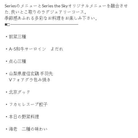
SeriesのメニューとSeries the Skyオリジナルメニューを融合させ
た､良いとこ取りのラグジュアリーコース｡
季節感あふれる多彩なお料理をお楽しみ下さい｡
■□ ──────────────────────
・前菜三種
・A-5和牛サーロイン よだれ
・点心三種
・山梨県産信玄鷄 手羽先
Vフォアグラ包み焼き
・北京ダック
・フカヒレスープ餃子
・本日の野菜料理
・海老 二種の味わい