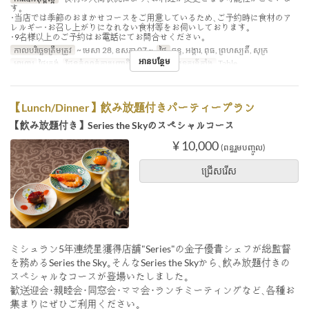
す｡
･当店では季節のおまかせコースをご用意しているため､ご予約時に食材のア
レルギー･お召し上がりになれない食材等をお伺いしております｡
･9名様以上のご予約はお電話にてお問合せください｡
កាលបរិច្ឆេទត្រឹមត្រូវ
~ មេសា 28, ឧសភា 07 ~
ថ្ងៃ
ចន្ទ, អង្គារ, ពុធ, ព្រហស្បតិ៍, សុក្រ
អានបន្ថែម
អាហារ
ថ្ងៃត្រង់
ដែនកំណត់ការបញ្ជាទិញ
2 ~ 8
ប្រភេទកន្រ្ត័តាំង
Table
【Lunch/Dinner】飲み放題付きパーティープラン
【飲み放題付き】Series the Skyのスペシャルコース
¥ 10,000
(ពន្ធរួមបញ្ចូល)
ជ្រើសរើស
ミシュラン5年連続星獲得店舗"Series"の金子優貴シェフが総監督
を務めるSeries the Sky｡そんなSeries the Skyから､飲み放題付きの
スペシャルなコースが登場いたしました｡
歓送迎会･親睦会･同窓会･ママ会･ランチミーティングなど､各種お
集まりにぜひご利用ください｡