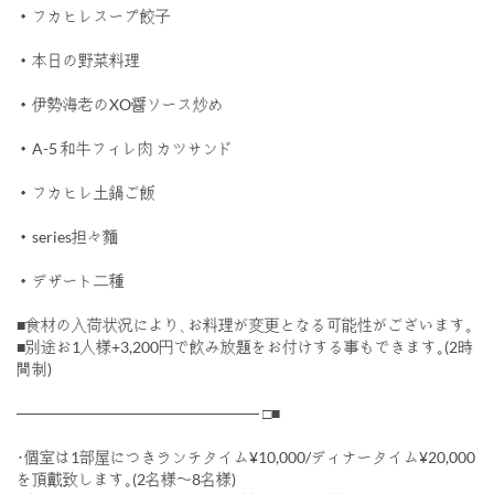
・フカヒレスープ餃子
・本日の野菜料理
・伊勢海老のXO醤ソース炒め
・A-5 和牛フィレ肉 カツサンド
・フカヒレ土鍋ご飯
・series担々麵
・デザート二種
■食材の入荷状況により､お料理が変更となる可能性がございます｡
■別途お1人様+3,200円で飲み放題をお付けする事もできます｡(2時
間制)
────────────────────── □■
･個室は1部屋につきランチタイム¥10,000/ディナータイム¥20,000
を頂戴致します｡(2名様〜8名様)