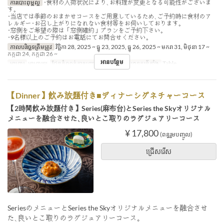
ការបោះពុម្ពល្អ
･食材の入荷状況により､お料理が変更となる可能性がございま
す｡
･当店では季節のおまかせコースをご用意しているため､ご予約時に食材のア
レルギー･お召し上がりになれない食材等をお伺いしております｡
･窓側をご希望の際は「窓側確約」プランをご予約下さい｡
･9名様以上のご予約はお電話にてお問合せください｡
កាលបរិច្ឆេទត្រឹមត្រូវ
វិច្ឆិកា 28, 2025 ~ ធ្នូ 23, 2025, ធ្នូ 26, 2025 ~ មករា 31, មិថុនា 17 ~
កក្កដា 24, កក្កដា 26 ~
អានបន្ថែម
អាហារ
អាហារឡ
ដែនកំណត់ការបញ្ជាទិញ
2 ~ 8
ប្រភេទកន្រ្ត័តាំង
Table
【Dinner】飲み放題付き■ディナーシグネチャーコース
【2時間飲み放題付き】Series(麻布台)とSeries the Skyオリジナル
メニューを融合させた､良いとこ取りのラグジュアリーコース
¥ 17,800
(ពន្ធរួមបញ្ចូល)
ជ្រើសរើស
SeriesのメニューとSeries the Skyオリジナルメニューを融合させ
た､良いとこ取りのラグジュアリーコース｡