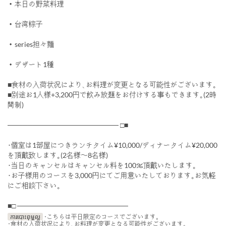
・本日の野菜料理
・台湾粽子
・series担々麵
・デザート1種
■食材の入荷状況により､お料理が変更となる可能性がございます｡
■別途お1人様+3,200円で飲み放題をお付けする事もできます｡(2時
間制)
────────────────────── □■
･個室は1部屋につきランチタイム¥10,000/ディナータイム¥20,000
を頂戴致します｡(2名様〜8名様)
･当日のキャンセルはキャンセル料を100％頂戴いたします｡
･お子様用のコースを3,000円にてご用意いたしております｡お気軽
にご相談下さい｡
■□ ──────────────────────
ការបោះពុម្ពល្អ
･こちらは平日限定のコースでございます｡
･食材の入荷状況により､お料理が変更となる可能性がございます｡