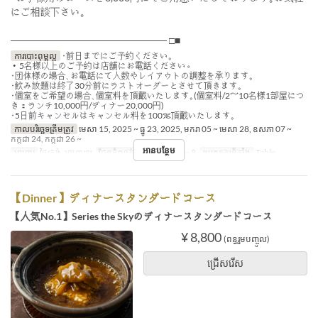
にご相談下さい｡
────────────────────── □■
ការបោះពុម្ពល្អ
･前日までにご予約ください｡
・5名様以上のご予約は店舗にお電話ください。
･団体様の場合､お電話にて人数やレイアウトの調整を承ります｡
･飲み放題は終了30分前にラストオーダーとさせて頂きます｡
･個室をご希望の場合､個室料を頂戴いたします｡(個室料/2～10名様1部屋につ
き：ランチ10,000円/ディナー20,000円)
･5日前キャンセルはキャンセル料を100％頂戴いたします｡
កាលបរិច្ឆេទត្រឹមត្រូវ
មេសា 15, 2025 ~ ធ្នូ 23, 2025, មករា 05 ~ មេសា 28, ឧសភា 07 ~
កក្កដា 24, កក្កដា 26 ~
អានបន្ថែម
អាហារ
ថ្ងៃត្រង់, អាហារឡ
ដែនកំណត់ការបញ្ជាទិញ
2 ~ 8
ប្រភេទកន្រ្ត័តាំង
Table
【Dinner】ディナースタンダードコース
【人気No.1】Series the Skyのディナースタンダードコース
¥ 8,800
(ពន្ធរួមបញ្ចូល)
ជ្រើសរើស