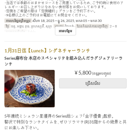
･当店では季節のおまかせコースをご用意しているため､ご予約時に食材のア
レルギー･お召し上がりになれない食材等をお伺いしております｡
･窓側をご希望の際は「窓側確約」プランをご予約下さい｡
･9名様以上のご予約はお電話にてお問合せください｡
កាលបរិច្ឆេទត្រឹមត្រូវ
សីហា 18, 2025 ~ ធ្នូ 26, 2025, មករា 05 ~ មករា 30
ថ្ងៃ
ចន្ទ, អង្គារ, ពុធ, ព្រហស្បតិ៍, សុក្រ
អាហារ
ថ្ងៃត្រង់
ដែនកំណត់ការបញ្ជាទិញ
2 ~ 8
អានបន្ថែម
ប្រភេទកន្រ្ត័តាំង
Table
1月31日迄【Lunch】シグネチャーランチ
Series麻布台 本店のスペシャリテを組み込んだラグジュアリーラ
ンチ
¥ 5,800
(ពន្ធរួមបញ្ចូល)
ជ្រើសរើស
5年連続ミシュラン星獲得のSeries総シェフ｢金子優貴｣監修｡
贅沢で特別なランチタイムを､ぜひソラマチ(R)31階からの絶景と共
にお楽しみ下さい｡