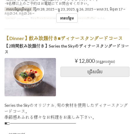
･9名様以上のご予約はお電話にてお問合せください｡
កាលបរិច្ឆេទត្រឹមត្រូវ
វិច្ឆិកា 28, 2025 ~ ធ្នូ 23, 2025, ធ្នូ 26, 2025 ~ មករា 31, មិថុនា 17 ~
កក្កដា 24, កក្កដា 26 ~
អានបន្ថែម
អាហារ
អាហារឡ
ដែនកំណត់ការបញ្ជាទិញ
2 ~ 8
ប្រភេទកន្រ្ត័តាំង
Table
【Dinner】飲み放題付き■ディナースタンダードコース
【2時間飲み放題付き】Series the Skyのディナースタンダードコー
ス
¥ 12,800
(ពន្ធរួមបញ្ចូល)
ជ្រើសរើស
Series the Skyのオリジナル､旬の食材を使用したディナースタンダ
ードコース｡
季節感あふれる様々なお料理をお楽しみ下さい｡
■□ ──────────────────────