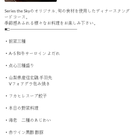
Series the Skyのオリジナル､旬の食材を使用したディナースタンダ
ードコース｡
季節感あふれる様々なお料理をお楽しみ下さい｡
■□ ──────────────────────
・前菜三種
・A-5 和牛サーロイン よだれ
・点心三種盛り
・山梨県産信玄鷄 手羽先
Vフォアグラ包み焼き
・フカヒレスープ餃子
・本日の野菜料理
・海老 二種のあじわい
・赤ワイン黒酢 酢豚