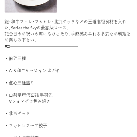
鮑･和牛フィレ･フカヒレ･北京ダックなどの王道高級食材を入れ
た､Series the Skyの最高級コース｡
記念日やお祝いの席にもぴったり｡季節感あふれる多彩なお料理を
お楽しみ下さい｡
■□ ──────────────────────
・前菜三種
・A-5 和牛サーロイン よだれ
・点心三種盛り
・山梨県産信玄鷄 手羽先
Vフォアグラ包み焼き
・北京ダック
・フカヒレスープ餃子