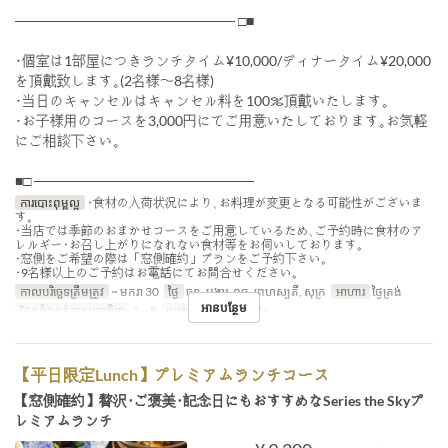
────────────────────── □■
･個室は1部屋につきランチタイム¥10,000/ディナータイム¥20,000
を頂戴致します｡(2名様〜8名様)
･当日のキャンセルはキャンセル料を100％頂戴いたします｡
･お子様用のコースを3,000円にてご用意いたしております｡お気軽
にご相談下さい｡
■□ ──────────────────────
ការបោះពុម្ពល្អ
･食材の入荷状況により､お料理が変更となる可能性がございま
す｡
･当店では季節のおまかせコースをご用意しているため､ご予約時に食材のア
レルギー･お召し上がりになれない食材等をお伺いしております｡
･窓側をご希望の際は「窓側確約」プランをご予約下さい｡
･9名様以上のご予約はお電話にてお問合せください｡
កាលបរិច្ឆេទត្រឹមត្រូវ
~ មករា 30
ថ្ងៃ
ចន្ទ, អង្គារ, ពុធ, ព្រហស្បតិ៍, សុក្រ
អាហារ
ថ្ងៃត្រង់
អានបន្ថែម
ដែនកំណត់ការបញ្ជាទិញ
2 ~ 8
ប្រភេទកន្រ្ត័តាំង
Table
【平日限定Lunch】プレミアムランチコース
【窓側確約】贅沢･ご褒美･記念日にもおすすめなSeries the Skyプ
レミアムランチ