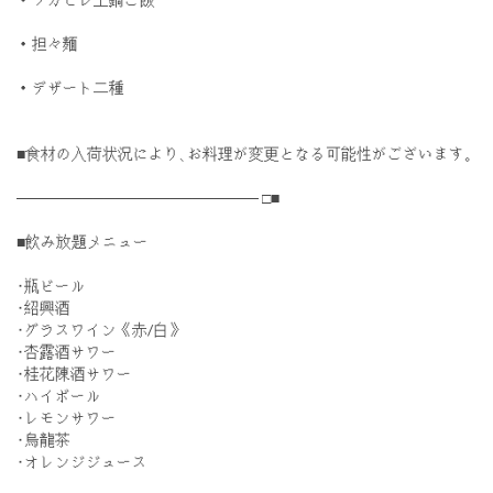
・担々麺
・デザート二種
■食材の入荷状況により､お料理が変更となる可能性がございます｡
────────────────────── □■
■飲み放題メニュー
･瓶ビール
･紹興酒
･グラスワイン《赤/白》
･杏露酒サワー
･桂花陳酒サワー
･ハイボール
･レモンサワー
･烏龍茶
･オレンジジュース