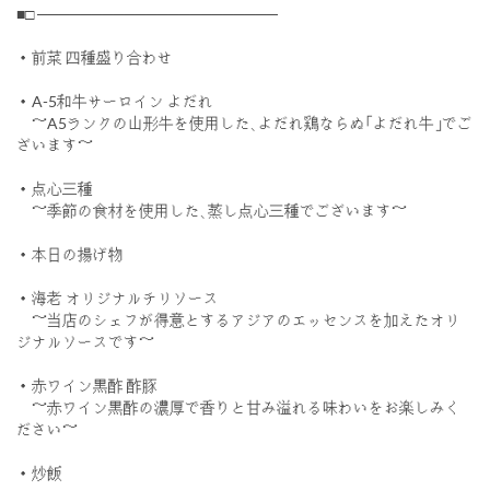
■□ ──────────────────────
・前菜 四種盛り合わせ
・A-5和牛サーロイン よだれ
～A5ランクの山形牛を使用した､よだれ鶏ならぬ｢よだれ牛｣でご
ざいます～
・点心三種
～季節の食材を使用した､蒸し点心三種でございます～
・本日の揚げ物
・海老 オリジナルチリソース
～当店のシェフが得意とするアジアのエッセンスを加えたオリ
ジナルソースです～
・赤ワイン黒酢 酢豚
～赤ワイン黒酢の濃厚で香りと甘み溢れる味わいをお楽しみく
ださい～
・炒飯