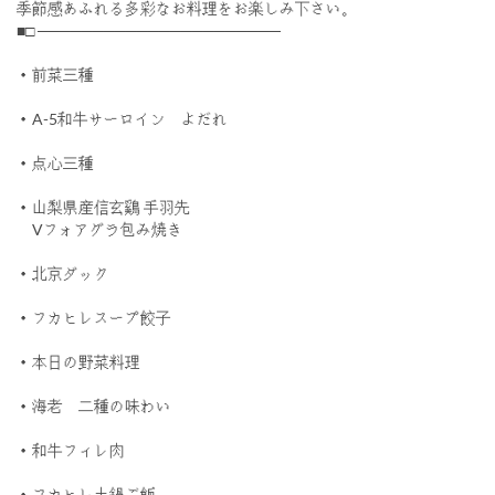
季節感あふれる多彩なお料理をお楽しみ下さい｡
■□ ──────────────────────
・前菜三種
・A-5和牛サーロイン よだれ
・点心三種
・山梨県産信玄鷄 手羽先
Vフォアグラ包み焼き
・北京ダック
・フカヒレスープ餃子
・本日の野菜料理
・海老 二種の味わい
・和牛フィレ肉
・フカヒレ土鍋ご飯