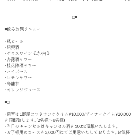
────────────────────── □■
■飲み放題メニュー
･瓶ビール
･紹興酒
･グラスワイン《赤/白》
･杏露酒サワー
･桂花陳酒サワー
･ハイボール
･レモンサワー
･烏龍茶
･オレンジジュース
■□ ──────────────────────
･個室は1部屋につきランチタイム¥10,000/ディナータイム¥20,000
を頂戴致します｡(2名様〜8名様)
･当日のキャンセルはキャンセル料を100％頂戴いたします｡
･お子様用のコースを3,000円にてご用意いたしております｡お気軽