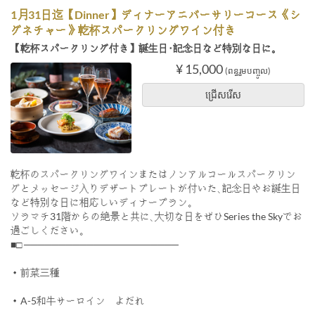
1月31日迄【Dinner】ディナーアニバーサリーコース《シ
グネチャー》乾杯スパークリングワイン付き
【乾杯スパークリング付き】誕生日･記念日など特別な日に｡
¥ 15,000
(ពន្ធរួមបញ្ចូល)
ជ្រើសរើស
乾杯のスパークリングワインまたはノンアルコールスパークリン
グとメッセージ入りデザートプレートが付いた､記念日やお誕生日
など特別な日に相応しいディナープラン｡
ソラマチ31階からの絶景と共に､大切な日をぜひSeries the Skyでお
過ごしください｡
■□ ──────────────────────
・前菜三種
・A-5和牛サーロイン よだれ