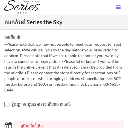
ការកក់នៅ Series the Sky
សារពីហាង
▶Please note that we may not be able to meet your request for seat
selection. ▶We will call you by the day before your reservation to
confirm. Please note that if we are unable to contact you, we may
have to cancel your reservation. ▶Please let us know if you will be
late. In the unlikely event that it is delayed, it may be provided from
the middle. ▶Please contact the store directly for reservations of 5
people or more, or when bringing children. ▶Cancellation fee: 50%
the day before and 100% on the day. Inquiries by phone: 03-6658-
8444
ខ្ញុំបញ្ជាក់ថាខ្ញុំបានអានសារពីហាង ខាងលើ