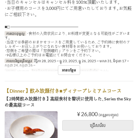
･当日のキャンセルはキャンセル料を100％頂戴いたします｡
･お子様用のコースを3,000円にてご用意いたしております｡お気軽
にご相談下さい｡
■□ ──────────────────────
ការបោះពុម្ពល្អ
･食材の入荷状況により､お料理が変更となる可能性がございま
す｡
･当店では季節のおまかせコースをご用意しているため､ご予約時に食材のア
レルギー･お召し上がりになれない食材等をお伺いしております｡
･窓側をご希望の際は「窓側確約」プランをご予約下さい｡
･9名様以上のご予約はお電話にてお問合せください｡
កាលបរិច្ឆេទត្រឹមត្រូវ
វិច្ឆិកា 28, 2025 ~ ធ្នូ 23, 2025, ធ្នូ 26, 2025 ~ មករា 31, មិថុនា 17 ~
កក្កដា 24, កក្កដា 26 ~
អានបន្ថែម
អាហារ
អាហារឡ
ដែនកំណត់ការបញ្ជាទិញ
2 ~ 8
ប្រភេទកន្រ្ត័តាំង
Table
【Dinner】飲み放題付き■ディナープレミアムコース
【2時間飲み放題付き】高級食材を贅沢に使用した､Series the Sky
の最高級コース
¥ 26,800
(ពន្ធរួមបញ្ចូល)
ជ្រើសរើស