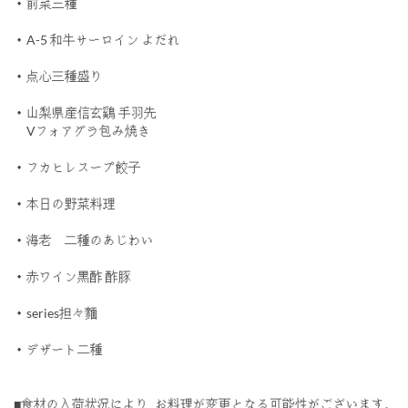
・前菜三種
・A-5 和牛サーロイン よだれ
・点心三種盛り
・山梨県産信玄鷄 手羽先
Vフォアグラ包み焼き
・フカヒレスープ餃子
・本日の野菜料理
・海老 二種のあじわい
・赤ワイン黒酢 酢豚
・series担々麵
・デザート二種
■食材の入荷状況により､お料理が変更となる可能性がございます｡