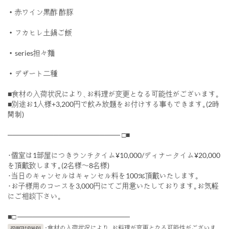
・赤ワイン黒酢 酢豚
・フカヒレ土鍋ご飯
・series担々麵
・デザート二種
■食材の入荷状況により､お料理が変更となる可能性がございます｡
■別途お1人様+3,200円で飲み放題をお付けする事もできます｡(2時
間制)
────────────────────── □■
･個室は1部屋につきランチタイム¥10,000/ディナータイム¥20,000
を頂戴致します｡(2名様〜8名様)
･当日のキャンセルはキャンセル料を100％頂戴いたします｡
･お子様用のコースを3,000円にてご用意いたしております｡お気軽
にご相談下さい｡
■□ ──────────────────────
ការបោះពុម្ពល្អ
･食材の入荷状況により､お料理が変更となる可能性がございま