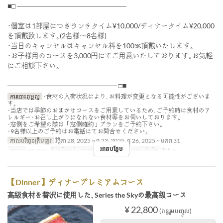
■□ ──────────────────────
･個室は1部屋につきランチタイム¥10,000/ディナータイム¥20,000
を頂戴致します｡(2名様〜8名様)
･当日のキャンセルはキャンセル料を100％頂戴いたします｡
･お子様用のコースを3,000円にてご用意いたしております｡お気軽
にご相談下さい｡
────────────────────── □■
ការបោះពុម្ពល្អ
･食材の入荷状況により､お料理が変更となる可能性がございま
す｡
･当店では季節のおまかせコースをご用意しているため､ご予約時に食材のア
レルギー･お召し上がりになれない食材等をお伺いしております｡
･窓側をご希望の際は「窓側確約」プランをご予約下さい｡
･9名様以上のご予約はお電話にてお問合せください｡
កាលបរិច្ឆេទត្រឹមត្រូវ
វិច្ឆិកា 28, 2025 ~ ធ្នូ 23, 2025, ធ្នូ 26, 2025 ~ មករា 31
អានបន្ថែម
អាហារ
អាហារឡ
ដែនកំណត់ការបញ្ជាទិញ
2 ~ 8
ប្រភេទកន្រ្ត័តាំង
Table
【Dinner】ディナープレミアムコース
高級食材を贅沢に使用した､Series the Skyの最高級コース
¥ 22,800
(ពន្ធរួមបញ្ចូល)