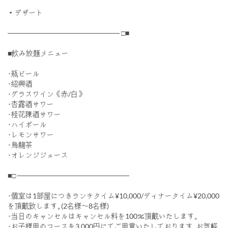
・デザート
────────────────────── □■
■飲み放題メニュー
･瓶ビール
･紹興酒
･グラスワイン《赤/白》
･杏露酒サワー
･桂花陳酒サワー
･ハイボール
･レモンサワー
･烏龍茶
･オレンジジュース
■□ ──────────────────────
･個室は1部屋につきランチタイム¥10,000/ディナータイム¥20,000
を頂戴致します｡(2名様〜8名様)
･当日のキャンセルはキャンセル料を100％頂戴いたします｡
･お子様用のコースを3,000円にてご用意いたしております｡お気軽