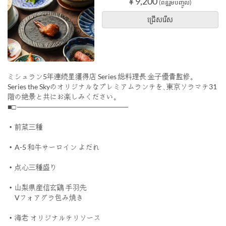
¥ 9,200
(ពន្ធរួមបញ្ចូល)
ជ្រើសរើស
ミシュラン5年連続星獲得店 Series 総料理長 金子優貴監修｡
Series the Skyのオリジナルなプレミアムランチを､東京ソラマチ31
階の絶景と共にお楽しみください｡
■□ ──────────────────────
・前菜三種
・A-5 和牛サーロイン よだれ
・点心三種盛り
・山梨県産信玄鷄 手羽先
Vフォアグラ包み焼き
・海老 オリジナルチリソース