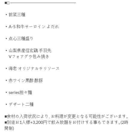
■□ ──────────────────────
・前菜三種
・A-5 和牛サーロイン よだれ
・点心三種盛り
・山梨県産信玄鷄 手羽先
Vフォアグラ包み焼き
・海老 オリジナルチリソース
・赤ワイン黒酢 酢豚
・series担々麵
・デザート二種
■食材の入荷状況により､お料理が変更となる可能性がございます｡
■別途お1人様+3,200円で飲み放題をお付けする事もできます｡(2時
間制)