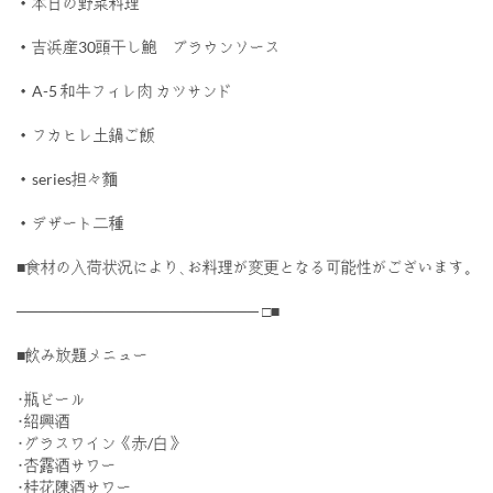
・本日の野菜料理
・吉浜産30頭干し鮑 ブラウンソース
・A-5 和牛フィレ肉 カツサンド
・フカヒレ土鍋ご飯
・series担々麵
・デザート二種
■食材の入荷状況により､お料理が変更となる可能性がございます｡
────────────────────── □■
■飲み放題メニュー
･瓶ビール
･紹興酒
･グラスワイン《赤/白》
･杏露酒サワー
･桂花陳酒サワー