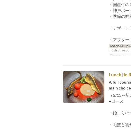
・国産牛の
・神戸ポー
・季節の鮮
・デザート
・アフター
Мелкий шри
illustrative pu
Приемы пи
Lunch [le 
A full cours
main choice
（5/13～
●ローヌ
・始まりの
・毛蟹と雲