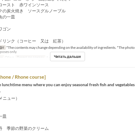
ロースト 赤ワインソース
クの炭火焼き ソースグルノーブル
魚の一皿
ワゴン
ドリンク（コーヒー 又は 紅茶）
фт
*The contents may change depending on the availability of ingredients. *The photo 
rposes only.
Читать дальше
щи
Обед
Лимит по заказу
1 ~ 8
Rhone / Rhone course]
e lunchtime menu where you can enjoy seasonal fresh fish and vegetables
.
新メニュー）
一皿
丹 季節の野菜のクリーム