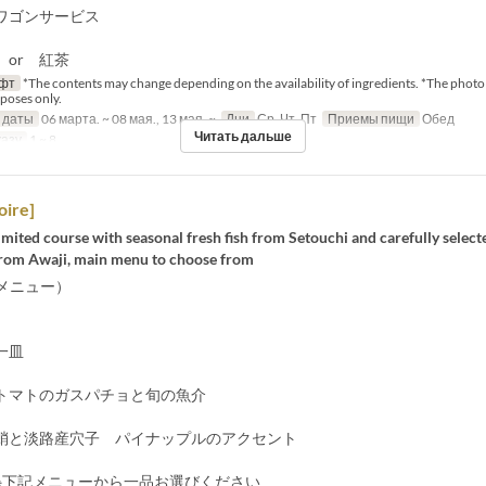
ワゴンサービス
 or 紅茶
фт
*The contents may change depending on the availability of ingredients. *The photo 
rposes only.
 даты
06 марта. ~ 08 мая., 13 мая. ~
Дни
Ср, Чт, Пт
Приемы пищи
Обед
Читать дальше
казу
1 ~ 8
oire]
mited course with seasonal fresh fish from Setouchi and carefully select
from Awaji, main menu to choose from
新メニュー）
一皿
トマトのガスパチョと旬の魚介
蛸と淡路産穴子 パイナップルのアクセント
※下記メニューから一品お選びください