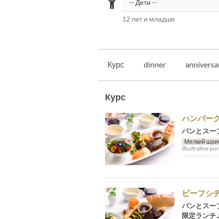
12 лет и младше
Курс
dinner
anniversa
Курс
ハンバー
パンとスー
Мелкий шри
illustrative pu
Допустимые
ビーフシ
パンとスー
限定ランチ