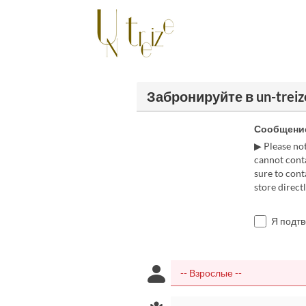
Забронируйте в un-treize 
Сообщение
▶ Please not
cannot conta
sure to cont
store direct
Я подт