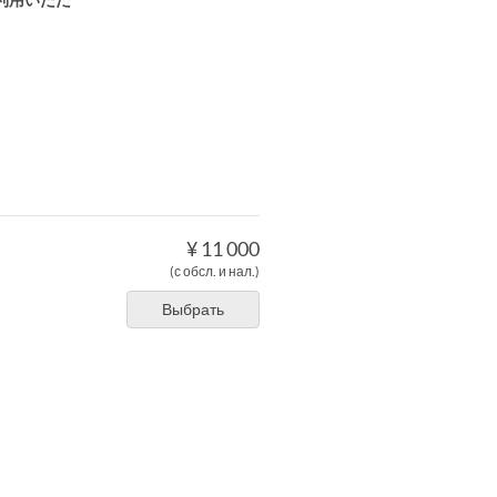
¥ 11 000
(с обсл. и нал.)
Выбрать