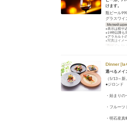
けます。
瓶ビール9
グラスワイ
Мелкий шри
※表示は税サ
※19時以降
※アラカルト
※写真はイメ
Дни
Ср, Чт,
Dinner [la
選べるメイ
（5/13～
●ジロンド
・始まりの
・フルーツ
・明石産真