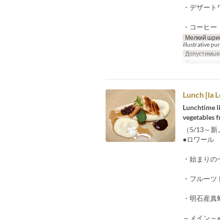
・デザート
・コーヒー
Мелкий шри
illustrative pu
Допустимые
Лимит по за
Lunch [la L
Lunchtime li
vegetables 
（5/13～
●ロワール
・始まりの
・フルーツ
・明石産真
～メイン～