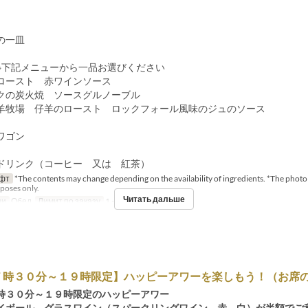
の一皿
※下記メニューから一品お選びください
ロースト 赤ワインソース
クの炭火焼 ソースグルノーブル
羊牧場 仔羊のロースト ロックフォール風味のジュのソース
ワゴン
ドリンク（コーヒー 又は 紅茶）
фт
*The contents may change depending on the availability of ingredients. *The photo 
rposes only.
Читать дальше
щи
Обед
Лимит по заказу
1 ~ 8
７時３０分～１９時限定】ハッピーアワーを楽しもう！（お席
時３０分～１９時限定のハッピーアワー
イボール、グラスワイン（スパークリングワイン、赤、白）が半額でご