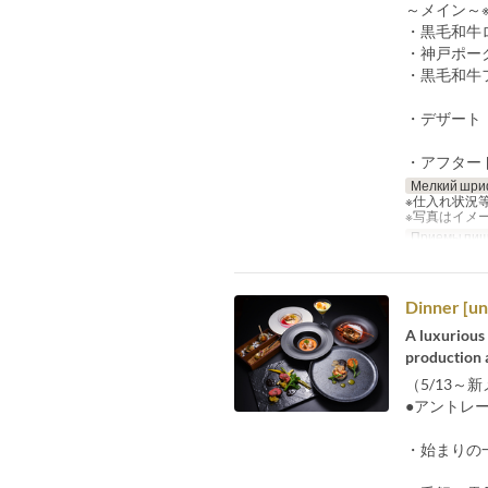
～メイン～
・黒毛和牛
・神戸ポー
・黒毛和牛
・デザート
・アフター
Мелкий шри
※仕入れ状況
※写真はイメ
Приемы пи
Dinner [un
A luxurious 
production 
（5/13～
●アントレ
・始まりの