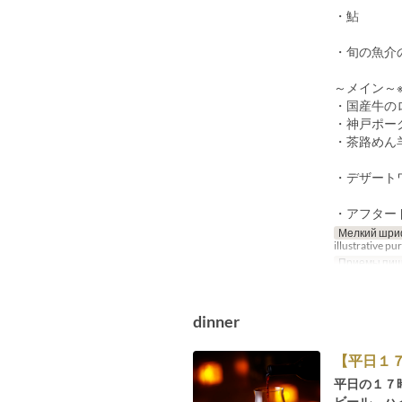
・鮎
・旬の魚介
～メイン～
・国産牛の
・神戸ポー
・茶路めん
・デザート
・アフター
Мелкий шри
illustrative pu
Приемы пи
dinner
【平日１
平日の１７
ビール、ハ