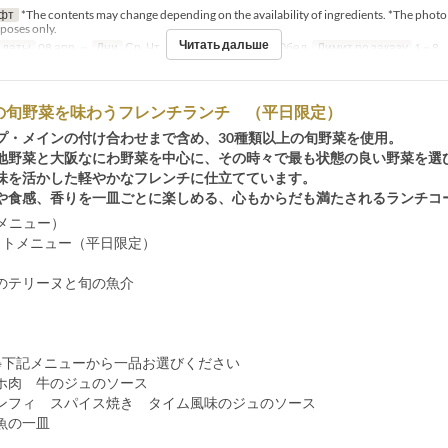
фт
*The contents may change depending on the availability of ingredients. *The photo 
rposes only.
Читать дальше
 даты
08 апр. ~
Дни
Ср, Чт, Пт
Приемы пищи
Обед
Лимит по заказу
1 ~ 8
上の旬野菜を味わうフレンチランチ （平日限定）
プ・メインの付け合わせまで含め、30種類以上の旬野菜を使用。
地野菜と大阪なにわ野菜を中心に、その時々で最も状態の良い野菜を選
味を活かした軽やかなフレンチに仕立てています。
や食感、香りを一皿ごとに楽しめる、心もからだも満たされるランチコ
新メニュー）
ットメニュー（平日限定）
のテリーヌと旬の魚介
※下記メニューから一品お選びください
ホ肉 牛のジュのソース
ンフィ スパイス焼き タイム風味のジュのソース
魚の一皿