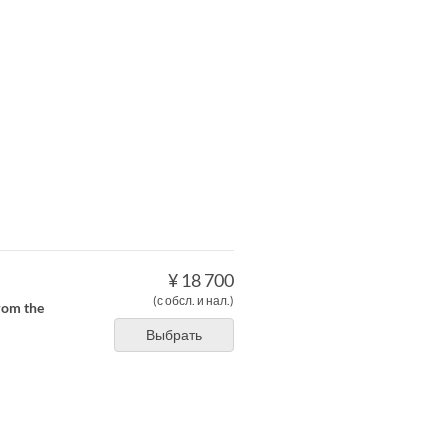
¥ 18 700
(с обсл. и нал.)
from the
Выбрать