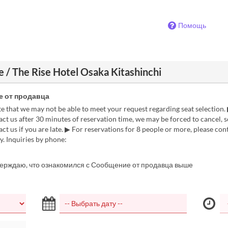
Помощь
/ The Rise Hotel Osaka Kitashinchi
 от продавца
e that we may not be able to meet your request regarding seat selection. 
ct us after 30 minutes of reservation time, we may be forced to cancel, s
act us if you are late. ▶ For reservations for 8 people or more, please con
ly. Inquiries by phone:
верждаю, что ознакомился с Сообщение от продавца выше