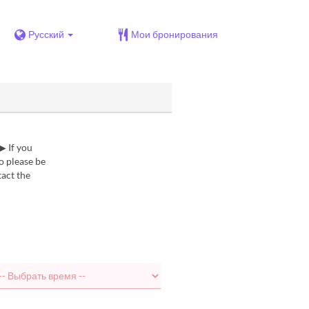
Русский
Мои бронирования
▶ If you
o please be
tact the