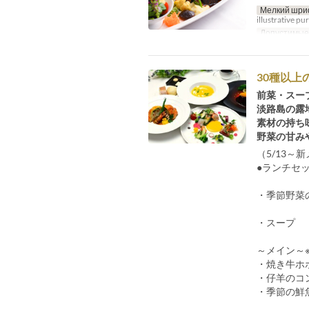
Мелкий шри
illustrative pu
Допустимые
30種以
前菜・スー
淡路島の露
素材の持ち
野菜の甘み
（5/13～
●ランチセ
・季節野菜
・スープ
～メイン～
・焼き牛ホ
・仔羊のコ
・季節の鮮