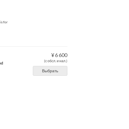
is for
¥ 6 600
(с обсл. и нал.)
ed
Выбрать