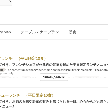
ry plan
テーブルマナープラン
朝食
グランチ （平日限定10食）
プ付き、フレンチシェフが作る肉の旨味を極めた平日限定ランチメニュ
фт
*The contents may change depending on the availability of ingredients. *The photo 
rposes only.
Читать дальше
 даты
08 апр. ~
Дни
Ср, Чт, Пт
Приемы пищи
Обед
Лимит по заказу
1 ~ 8
チューランチ （平日限定10食）
プ付き、お肉の旨味や野菜の甘みも感じられる一皿。心もからだも満た
メニュー♪