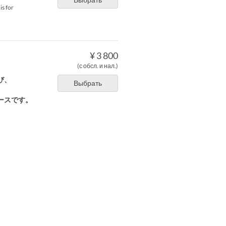
is for
¥ 3 800
(с обсл. и нал.)
び、
Выбрать
ースです。