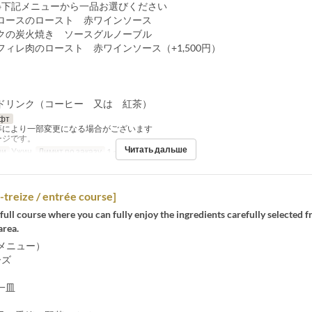
※下記メニューから一品お選びください
ロースのロースト 赤ワインソース
クの炭火焼き ソースグルノーブル
フィレ肉のロースト 赤ワインソース（+1,500円）
ドリンク（コーヒー 又は 紅茶）
фт
等により一部変更になる場合がございます
ージです。
Читать дальше
щи
Ужин
Лимит по заказу
1 ~ 8
-treize / entrée course]
full course where you can fully enjoy the ingredients carefully selected 
area.
新メニュー）
ーズ
一皿