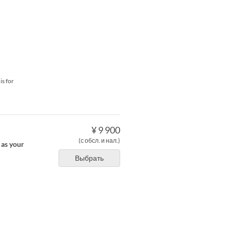
is for
¥ 9 900
(с обсл. и нал.)
 as your
Выбрать