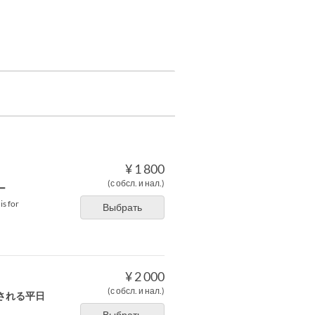
¥ 1 800
(с обсл. и нал.)
ー
is for
Выбрать
¥ 2 000
(с обсл. и нал.)
される平日
Выбрать