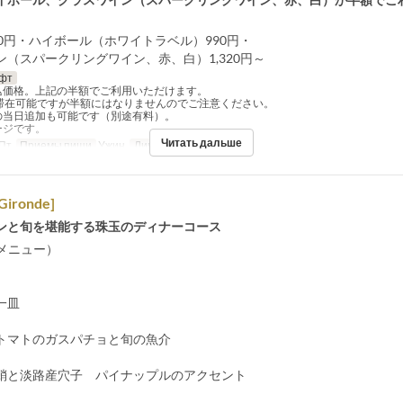
90円・ハイボール（ホワイトラベル）990円・
ン（スパークリングワイン、赤、白）1,320円～
фт
込価格。上記の半額でご利用いただけます。
も滞在可能ですが半額にはなりませんのでご注意ください。
の当日追加も可能です（別途有料）。
ージです。
Читать дальше
 Пт
Приемы пищи
Ужин
Лимит по заказу
1 ~ 8
 Gironde]
ンと旬を堪能する珠玉のディナーコース
新メニュー）
一皿
トマトのガスパチョと旬の魚介
蛸と淡路産穴子 パイナップルのアクセント