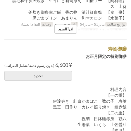
【肉料理】 黒毛和牛炭火焼き 生うにと新筍添え 山椒ソー
ス 山葵
【食 事】 釜炊き御多幸ご飯 香の物 清汁紅白麩
【水菓子】 黒ごまプリン あまりん 和マカロン
تواريخ صالحة
يناير 01 ~ يناير 04
أيام
خ, ج, س, ح
وجبات
الغداء, العشاء
اقرأ المزيد
حد الطلب
1 ~ 10
فئة المقعد
General seat
寿賀御膳
お正月限定の特別御膳
¥ 6,600
(بدون رسوم خدمة / شامل الضرائب)
تحديد
料理内容
【一の重】
伊達巻き 紅白かまぼこ 数の子 寿膾
黒豆 田作り カレイ照り焼き 姫赤飯
【二の重】
祝鯛 目鉢鮪赤身 勘八
生湯葉 いくら 土佐醤油
【肉皿】