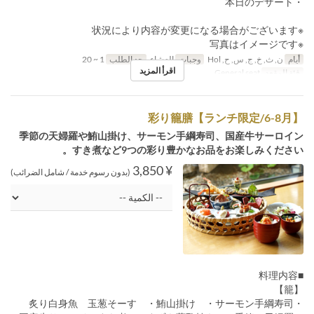
・本日のデザート
※状況により内容が変更になる場合がございます
※写真はイメージです
أيام
ن, ث, خ, ج, س, ح, Hol
وجبات
العشاء
حد الطلب
1 ~ 20
اقرأ المزيد
فئة المقعد
General seat
彩り籠膳【ランチ限定/6-8月】
季節の天婦羅や鮪山掛け、サーモン手綱寿司、国産牛サーロイン
すき煮など9つの彩り豊かなお品をお楽しみください。
¥ 3,850
(بدون رسوم خدمة / شامل الضرائب)
■料理内容
【籠】
・炙り白身魚 玉葱そーす ・鮪山掛け ・サーモン手綱寿司