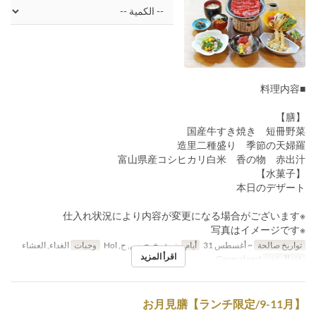
■料理内容
【膳】
国産牛すき焼き 短冊野菜
造里二種盛り 季節の天婦羅
富山県産コシヒカリ白米 香の物 赤出汁
【水菓子】
本日のデザート
※仕入れ状況により内容が変更になる場合がございます
※写真はイメージです
تواريخ صالحة
~ أغسطس 31
أيام
ن, ث, خ, ج, س, ح, Hol
وجبات
الغداء, العشاء
اقرأ المزيد
فئة المقعد
General seat
お月見膳【ランチ限定/9-11月】