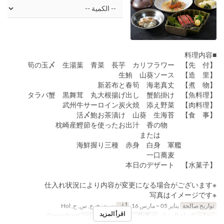
■料理内容
【先 付】 筍の玉〆 生湯葉 青菜 長芋 カリフラワー
【造 里】 生鮪 山葵ソース
【煮 物】 新若布と春筍 海老真丈
【魚料理】 タラバ蟹 黒舞茸 丸大根揚げ出し 蟹餡掛け
【肉料理】 武州牛サーロイン炭火焼 添え野菜
【食 事】 活〆鮑お茶漬け 山葵 生海苔
枕崎産鰹節を使ったお出汁 香の物
または
海鮮握り三種 赤身 白身 軍艦
一口蕎麦
【水菓子】 本日のデザート
※仕入れ状況により内容が変更になる場合がございます
※写真はイメージです
تواريخ صالحة
يناير 05 ~ مارس 16
أيام
ن, ث, خ, ج, س, ح, Hol
اقرأ المزيد
وجبات
الغداء, العشاء
حد الطلب
1 ~ 20
فئة المقعد
General seat