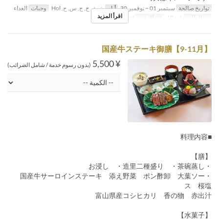
تواريخ صالحة
سبتمبر 01 ~ نوفمبر 30
أيام
ن, ث, خ, ج, س, ح, Hol
وجبات
الغداء
اقرأ المزيد
حد الطلب
1 ~ 10
فئة المقعد
General seat
国産牛ステーキ御膳【9-11月】
¥ 5,500
(بدون رسوم خدمة / شامل الضرائب)
■料理内容
【膳】
・お浸し ・造里二種盛り ・茶碗蒸し
・国産牛サーロインステーキ 添え野菜 ポン酢卸 大葉ソー
ス 桜塩
富山県産コシヒカリ 香の物 赤出汁
【水菓子】