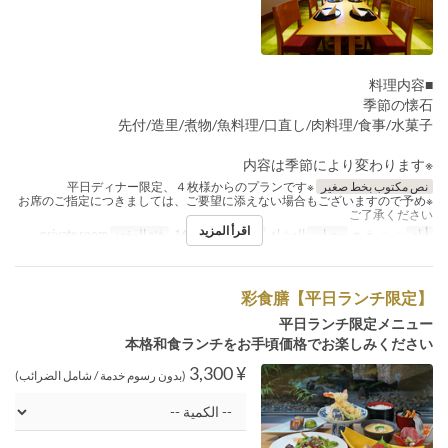
■料理内容
季節の懐石
先付/造里/煮物/魚料理/口直し/肉料理/食事/水菓子
※内容は季節により変わります
نص مكتوب بخط صغير
※平日ディナー限定、４枚様からのプランです
※お席のご指定につきましては、ご要望に添えない場合もございますので予め
ご了承ください
اقرأ المزيد
أيام
ن, ث, خ, ج
وجبات
العشاء
حد الطلب
4 ~ 16
فئة المقعد
private room
彩食膳【平日ランチ限定】
平日ランチ限定メニュー
本格和食ランチをお手頃価格でお楽しみください
¥ 3,300
(بدون رسوم خدمة / شامل الضرائب)