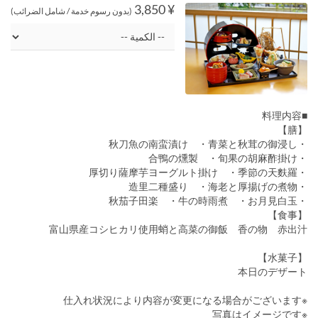
¥ 3,850
(بدون رسوم خدمة / شامل الضرائب)
■料理内容
【膳】
・秋刀魚の南蛮漬け ・青菜と秋茸の御浸し
・合鴨の燻製 ・旬果の胡麻酢掛け
・厚切り薩摩芋ヨーグルト掛け ・季節の天麩羅
・造里二種盛り ・海老と厚揚げの煮物
・秋茄子田楽 ・牛の時雨煮 ・お月見白玉
【食事】
富山県産コシヒカリ使用蛸と高菜の御飯 香の物 赤出汁
【水菓子】
本日のデザート
※仕入れ状況により内容が変更になる場合がございます
※写真はイメージです