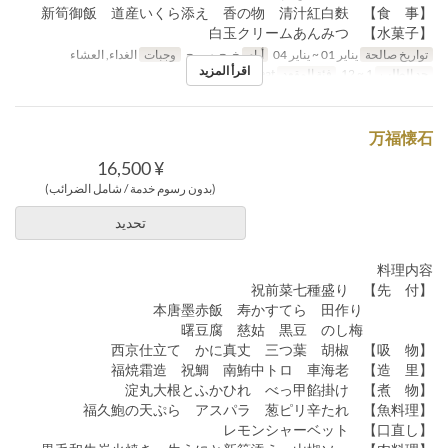
【食 事】 新筍御飯 道産いくら添え 香の物 清汁紅白麩
【水菓子】 白玉クリームあんみつ
تواريخ صالحة
يناير 01 ~ يناير 04
أيام
خ, ج, س, ح
وجبات
الغداء, العشاء
اقرأ المزيد
حد الطلب
1 ~ 12
فئة المقعد
General seat
万福懐石
¥ 16,500
(بدون رسوم خدمة / شامل الضرائب)
تحديد
料理内容
【先 付】 祝前菜七種盛り
本唐墨赤飯 寿かすてら 田作り
曙豆腐 慈姑 黒豆 のし梅
【吸 物】 西京仕立て かに真丈 三つ葉 胡椒
【造 里】 福焼霜造 祝鯛 南鮪中トロ 車海老
【煮 物】 淀丸大根とふかひれ べっ甲餡掛け
【魚料理】 福久鮑の天ぷら アスパラ 葱ピリ辛たれ
【口直し】 レモンシャーベット