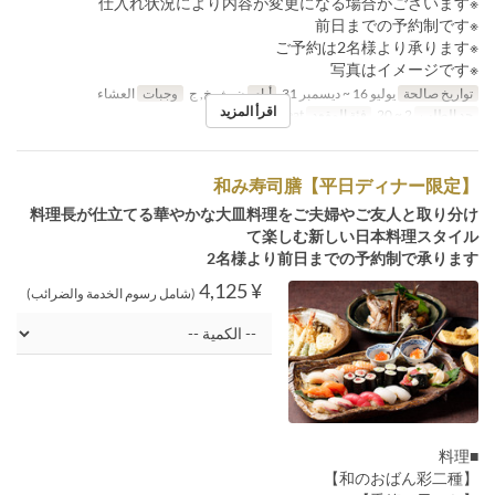
※仕入れ状況により内容が変更になる場合がございます
※前日までの予約制です
※ご予約は2名様より承ります
※写真はイメージです
تواريخ صالحة
يوليو 16 ~ ديسمبر 31
أيام
ن, ث, خ, ج
وجبات
العشاء
اقرأ المزيد
حد الطلب
2 ~ 20
فئة المقعد
General seat
和み寿司膳【平日ディナー限定】
料理長が仕立てる華やかな大皿料理をご夫婦やご友人と取り分け
て楽しむ新しい日本料理スタイル
2名様より前日までの予約制で承ります
¥ 4,125
(شامل رسوم الخدمة والضرائب)
■料理
【和のおばん彩二種】