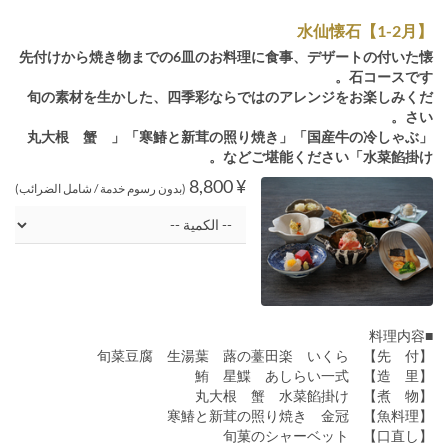
水仙懐石【1-2月】
先付けから焼き物までの6皿のお料理に食事、デザートの付いた懐
石コースです。
旬の素材を生かした、四季彩ならではのアレンジをお楽しみくだ
さい。
「国産牛の冷しゃぶ」「寒鰆と新茸の照り焼き」「丸大根 蟹
水菜餡掛け」などご堪能ください。
¥ 8,800
(بدون رسوم خدمة / شامل الضرائب)
■料理内容
【先 付】 旬菜豆腐 生湯葉 蕗の薹田楽 いくら
【造 里】 鮪 星鰈 あしらい一式
【煮 物】 丸大根 蟹 水菜餡掛け
【魚料理】 寒鰆と新茸の照り焼き 金冠
【口直し】 旬菓のシャーベット