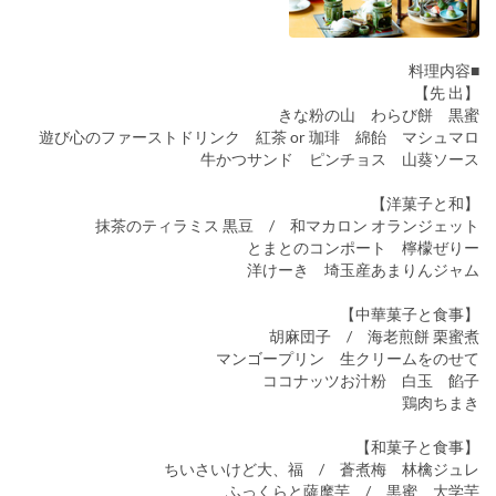
■料理内容
【先 出】
きな粉の山 わらび餅 黒蜜
遊び心のファーストドリンク 紅茶 or 珈琲 綿飴 マシュマロ
牛かつサンド ピンチョス 山葵ソース
【洋菓子と和】
抹茶のティラミス 黒豆 / 和マカロン オランジェット
とまとのコンポート 檸檬ぜりー
洋けーき 埼玉産あまりんジャム
【中華菓子と食事】
胡麻団子 / 海老煎餅 栗蜜煮
マンゴープリン 生クリームをのせて
ココナッツお汁粉 白玉 餡子
鶏肉ちまき
【和菓子と食事】
ちいさいけど大、福 / 蒼煮梅 林檎ジュレ
ふっくらと薩摩芋 / 黒蜜 大学芋