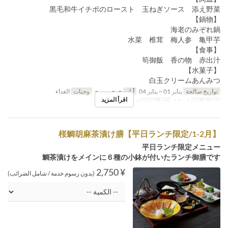
黒毛和牛イチボのロースト 玉ねぎソース 添え野菜
【鍋物】
海老のみぞれ鍋
水菜 椎茸 梅人参 亀甲芋
【食事】
筍御飯 香の物 赤出汁
【水菓子】
白玉クリームあんみつ
تواريخ صالحة
يناير 01 ~ يناير 04
أيام
خ, ج, س, ح
وجبات
الغداء
اقرأ المزيد
حد الطلب
1 ~ 12
فئة المقعد
General seat
桜鯛胡麻茶漬け膳【平日ランチ限定/1-2月】
平日ランチ限定メニュー
鯛茶漬けをメインに６種の小鉢が付いたランチ御膳です
¥ 2,750
(بدون رسوم خدمة / شامل الضرائب)