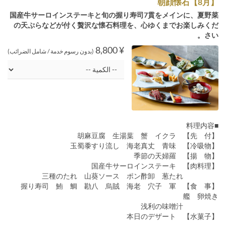
朝顔懐石【8月】
国産牛サーロインステーキと旬の握り寿司7貫をメインに、夏野菜
の天ぷらなどが付く贅沢な懐石料理を、心ゆくまでお楽しみくだ
さい。
¥ 8,800
(بدون رسوم خدمة / شامل الضرائب)
■料理内容
【先 付】 胡麻豆腐 生湯葉 蟹 イクラ
【冷吸物】 玉蜀黍すり流し 海老真丈 青味
【揚 物】 季節の天婦羅
【肉料理】 国産牛サーロインステーキ
三種のたれ 山葵ソース ポン酢卸 葱たれ
【食 事】 握り寿司 鮪 鯛 勘八 烏賊 海老 穴子 軍
艦 卵焼き
浅利の味噌汁
【水菓子】 本日のデザート