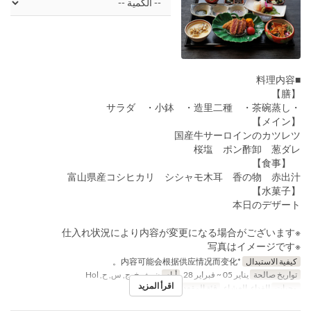
■料理内容
【膳】
・サラダ ・小鉢 ・造里二種 ・茶碗蒸し
【メイン】
国産牛サーロインのカツレツ
桜塩 ポン酢卸 葱ダレ
【食事】
富山県産コシヒカリ シシャモ木耳 香の物 赤出汁
【水菓子】
本日のデザート
※仕入れ状況により内容が変更になる場合がございます
※写真はイメージです
كيفية الاستبدال
*内容可能会根据供应情况而变化。
تواريخ صالحة
يناير 05 ~ فبراير 28
أيام
ن, ث, خ, ج, س, ح, Hol
اقرأ المزيد
وجبات
الغداء, العشاء
فئة المقعد
General seat