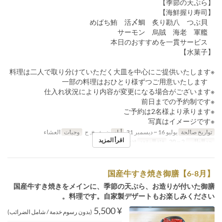
【季節の天ぷら】
【海鮮握り寿司】
めばち鮪 活〆鯛 炙り勘八 つぶ貝
サーモン 烏賊 海老 軍艦
本日のおすすめを一貫サービス
【水菓子】
※料理は二人で取り分けていただく大皿を中心にご提供いたします
一部の料理はおひとり様ずつご用意いたします
※仕入れ状況により内容が変更になる場合がございます
※前日までの予約制です
※ご予約は2名様より承ります
※写真はイメージです
تواريخ صالحة
يوليو 16 ~ ديسمبر 31
أيام
ن, ث, خ, ج
وجبات
العشاء
اقرأ المزيد
حد الطلب
2 ~ 20
فئة المقعد
General seat
国産牛すき焼き御膳【6-8月】
国産牛すき焼きをメインに、季節の天ぷら、お造りが付いた御膳
料理です。自家製デザートもお楽しみください。
¥ 5,500
(بدون رسوم خدمة / شامل الضرائب)