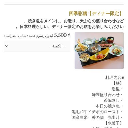
四季彩膳【ディナー限定】
焼き魚をメインに、お造り、天ぷらの盛り合わせなど、
日本料理らしい、ディナー限定のお膳をお楽しみください。
¥ 5,500
(بدون رسوم خدمة / شامل الضرائب)
■料理内容
【膳】
・造里
・婦羅盛り合わせ
・茶碗蒸し
・本日の焼き魚
・黒毛和牛イチボのロースト
・国産白米 香の物 赤出汁
【水菓子】