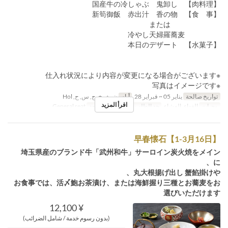
【肉料理】 国産牛の冷しゃぶ 鬼卸し
【食 事】 新筍御飯 赤出汁 香の物
または
冷やし天婦羅蕎麦
【水菓子】 本日のデザート
※仕入れ状況により内容が変更になる場合がございます
※写真はイメージです
تواريخ صالحة
يناير 05 ~ فبراير 28
أيام
ن, ث, خ, ج, س, ح, Hol
اقرأ المزيد
وجبات
الغداء, العشاء
حد الطلب
~ 20
فئة المقعد
General seat
早春懐石【1-3月16日】
埼玉県産のブランド牛「武州和牛」サーロイン炭火焼をメイン
に、
丸大根揚げ出し 蟹餡掛けや、
お食事では、活〆鮑お茶漬け、または海鮮握り三種とお蕎麦をお
選びいただけます
¥ 12,100
(بدون رسوم خدمة / شامل الضرائب)