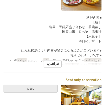
■料理内容
【膳】
造里 天婦羅盛り合わせ 茶碗蒸し
国産白米 香の物 赤出汁
【水菓子】
本日のデザート
※仕入れ状況により内容が変更になる場合がございます
※写真はイメージです
تواريخ صالحة
~ 31 ديسمبر 2025, يناير 05 ~
أيام
ن, ث, ر, خ, ج
وجبات
الغداء
اقرأ المزيد
حد الطلب
1 ~ 20
فئة المقعد
General seat
Seat only reservation
تحديد