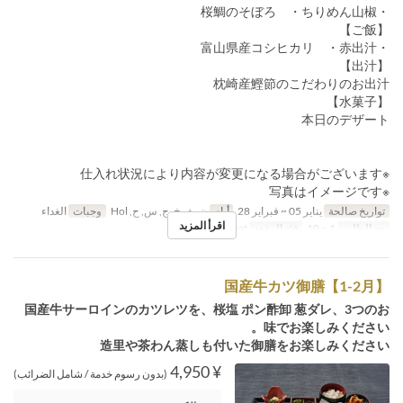
・桜鯛のそぼろ ・ちりめん山椒
【ご飯】
・富山県産コシヒカリ ・赤出汁
【出汁】
枕崎産鰹節のこだわりのお出汁
【水菓子】
本日のデザート
※仕入れ状況により内容が変更になる場合がございます
※写真はイメージです
تواريخ صالحة
يناير 05 ~ فبراير 28
أيام
ن, ث, خ, ج, س, ح, Hol
وجبات
الغداء
اقرأ المزيد
حد الطلب
1 ~ 10
فئة المقعد
General seat
国産牛カツ御膳【1-2月】
国産牛サーロインのカツレツを、桜塩 ポン酢卸 葱ダレ、3つのお
味でお楽しみください。
造里や茶わん蒸しも付いた御膳をお楽しみください
¥ 4,950
(بدون رسوم خدمة / شامل الضرائب)