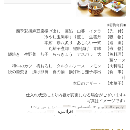
■料理内容
【先 付】 四季彩胡麻豆腐揚げ出し 葛餡 山葵 イクラ
【吸 物】 冷やし玉蜀黍すり流し 生雲丹
【造 里】 本鮪 勘八炙り あしらい一式
【煮 物】 丸茄子煮卸 鱧唐揚げ 青味
【魚料理】 魳焼き 生野菜 茄子 らっきょう アスパラ 大
葉ソース
【肉料理】 和牛のカツ 梅おろし タルタルソース レモン
【食 事】 鰻の釜焚き 漬け卵黄 香の物 揚げ出し茄子赤出
汁
【水菓子】 本日のデザート
※仕入れ状況により内容が変更になる場合がございます
※写真はイメージです
تواريخ صالحة
يونيو 01 ~ أغسطس 31
أيام
ن, ث, خ, ج, س, ح, Hol
اقرأ المزيد
وجبات
الغداء, العشاء
حد الطلب
1 ~ 20
فئة المقعد
General seat