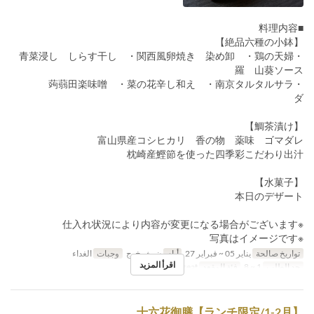
■料理内容
【絶品六種の小鉢】
・青菜浸し しらす干し ・関西風卵焼き 染め卸 ・鶏の天婦
羅 山葵ソース
・蒟蒻田楽味噌 ・菜の花辛し和え ・南京タルタルサラ
ダ
【鯛茶漬け】
富山県産コシヒカリ 香の物 薬味 ゴマダレ
枕崎産鰹節を使った四季彩こだわり出汁
【水菓子】
本日のデザート
※仕入れ状況により内容が変更になる場合がございます
※写真はイメージです
تواريخ صالحة
يناير 05 ~ فبراير 27
أيام
ن, ث, خ, ج
وجبات
الغداء
اقرأ المزيد
حد الطلب
1 ~ 8
فئة المقعد
General seat
十六花御膳【ランチ限定/1-2月】