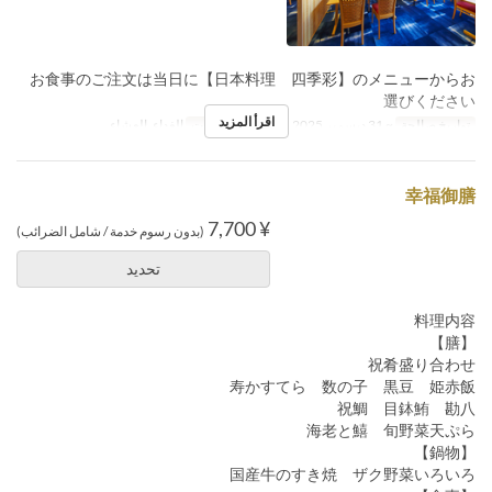
お食事のご注文は当日に【日本料理 四季彩】のメニューからお
選びください
اقرأ المزيد
تواريخ صالحة
~ 31 ديسمبر 2025, يناير 05 ~
وجبات
الغداء, العشاء
幸福御膳
¥ 7,700
(بدون رسوم خدمة / شامل الضرائب)
تحديد
料理内容
【膳】
祝肴盛り合わせ
寿かすてら 数の子 黒豆 姫赤飯
祝鯛 目鉢鮪 勘八
海老と鱚 旬野菜天ぷら
【鍋物】
国産牛のすき焼 ザク野菜いろいろ