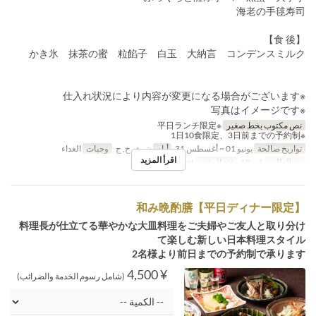
海老の手毬寿司
【食 後】
かき氷 抹茶の蜜 粒餡子 白玉 大納言 コンデンスミルク
※仕入れ状況により内容が変更になる場合がございます
※写真はイメージです
نص مكتوب بخط صغير
※平日ランチ限定
※1日10食限定、3日前までの予約制
تواريخ صالحة
يونيو 01 ~ أغسطس 31
أيام
ن, ث, خ, ج
وجبات
الغداء
اقرأ المزيد
حد الطلب
1 ~ 10
فئة المقعد
General seat
和み晩酌膳【平日ディナー限定】
料理長が仕立てる華やかな大皿料理をご夫婦やご友人と取り分け
て楽しむ新しい日本料理スタイル
2名様より前日までの予約制で承ります
¥ 4,500
(شامل رسوم الخدمة والضرائب)