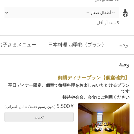
5 سنة أو أقل
وجبة
日本料理 四季彩〈プラン〉
お子さまメニュー
وجبة
【個室確約】御膳ディナープラン
平日ディナー限定、個室で御膳料理をお楽しみいただけるプラン
です
接待や会合、会食にご利用ください
¥ 5,500
(بدون رسوم خدمة / شامل الضرائب)
تحديد