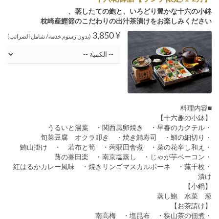
蒸したての鮑と、いろどり豊かな十六の小鉢、
枕崎産鰹節のこだわりの出汁茶漬けをお楽しみください
¥ 3,850
(بدون رسوم خدمة / شامل الضرائب)
■料理内容
【十六趣の小鉢】
・うるいと湯葉 ・関西風卵焼き ・早春のカクテル
・旬菜豆腐 オクラ叩き ・焼き鯖寿司 ・鯛の細切り
・鮪山掛け ・ 若布と筍 ・蒟蒻田舎煮 ・菜の花辛し和え
・蕗の薹田楽 ・南京塩蒸し ・じゃが芋ベーコン
・紅はるかカレー風味 ・焼きリンゴマスカルポーネ ・蕪千枚
漬け
【小鍋】
蒸し鮑 水菜 葱
【お茶請け】
・南高梅 ・塩昆布 ・狭山茶の佃煮