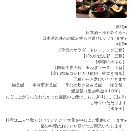
■飲物
日本酒三種吞みくらべ
※日本酒以外のお飲み物もお選びいただけます
■料理
【季節のサラダ ドレッシング二種】
【和のおばん彩 三種】
【季節の天ぷら】
【国産牛炭火焼 玉ねぎソース 山葵】
【富山県産コシヒカリ使用 釜炊き御飯】
五種からお選びいただきます
・鯛釜飯 ・牛時雨煮釜飯 ・季節の炊き込み釜飯 ・蛸釜飯
・鰻釜飯（追加料金￥1,000）
※お召し上がりになれなかった釜飯のご飯は、おにぎりにしてお持
ち帰りいただけます
【水菓子】
※料理は二人で取り分けていただく大皿を中心にご提供いたします
一部の料理はおひとり様ずつご用意いたします