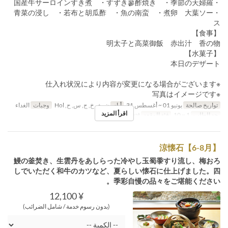
・国産牛サーロインすき煮 ・すずき蓼酢焼き ・季節の天婦羅
・青菜の浸し ・若布と胡瓜酢 ・魚の南蛮 ・煮卵 大葉ソー
ス
【食事】
明太子と高菜御飯 赤出汁 香の物
【水菓子】
本日のデザート
※仕入れ状況により内容が変更になる場合がございます
※写真はイメージです
تواريخ صالحة
يونيو 01 ~ أغسطس 31
أيام
ن, ث, خ, ج, س, ح, Hol
وجبات
الغداء
اقرأ المزيد
حد الطلب
1 ~ 10
فئة المقعد
General seat
涼懐石【6-8月】
鰻の釜焚き、生雲丹をあしらった冷やし玉蜀黍すり流し、梅おろ
しでいただく和牛のカツなど、夏らしい懐石に仕上げました。四
季彩自慢の品々をご堪能ください。
¥ 12,100
(بدون رسوم خدمة / شامل الضرائب)