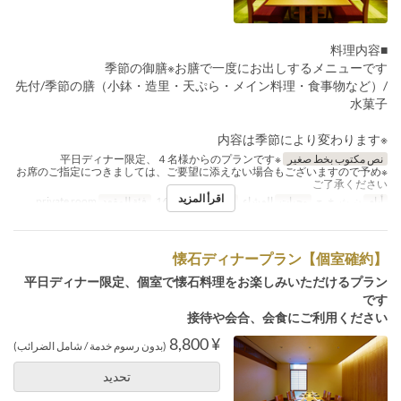
■料理内容
季節の御膳※お膳で一度にお出しするメニューです
先付/季節の膳（小鉢・造里・天ぷら・メイン料理・食事物など）/
水菓子
※内容は季節により変わります
نص مكتوب بخط صغير
※平日ディナー限定、４名様からのプランです
※お席のご指定につきましては、ご要望に添えない場合もございますので予め
ご了承ください
اقرأ المزيد
أيام
ن, ث, خ, ج
وجبات
العشاء
حد الطلب
4 ~ 16
فئة المقعد
private room
【個室確約】懐石ディナープラン
平日ディナー限定、個室で懐石料理をお楽しみいただけるプラン
です
接待や会合、会食にご利用ください
¥ 8,800
(بدون رسوم خدمة / شامل الضرائب)
تحديد