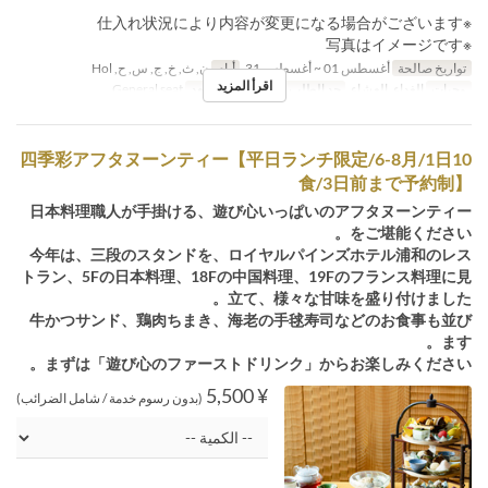
※仕入れ状況により内容が変更になる場合がございます
※写真はイメージです
تواريخ صالحة
أغسطس 01 ~ أغسطس 31
أيام
ن, ث, خ, ج, س, ح, Hol
اقرأ المزيد
وجبات
الغداء, العشاء
حد الطلب
~ 20
فئة المقعد
General seat
四季彩アフタヌーンティー【平日ランチ限定/6-8月/1日10
食/3日前まで予約制】
日本料理職人が手掛ける、遊び心いっぱいのアフタヌーンティー
をご堪能ください。
今年は、三段のスタンドを、ロイヤルパインズホテル浦和のレス
トラン、5Fの日本料理、18Fの中国料理、19Fのフランス料理に見
立て、様々な甘味を盛り付けました。
牛かつサンド、鶏肉ちまき、海老の手毬寿司などのお食事も並び
ます。
まずは「遊び心のファーストドリンク」からお楽しみください。
¥ 5,500
(بدون رسوم خدمة / شامل الضرائب)