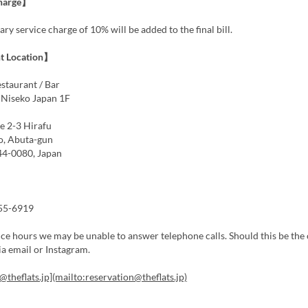
harge】
ary service charge of 10% will be added to the final bill.
t Location】
estaurant / Bar
iseko Japan 1F
e 2-3 Hirafu
o, Abuta-gun
44-0080, Japan
】
-55-6919
ce hours we may be unable to answer telephone calls. Should this be the 
ia email or Instagram.
@theflats.jp](mailto:reservation@theflats.jp)