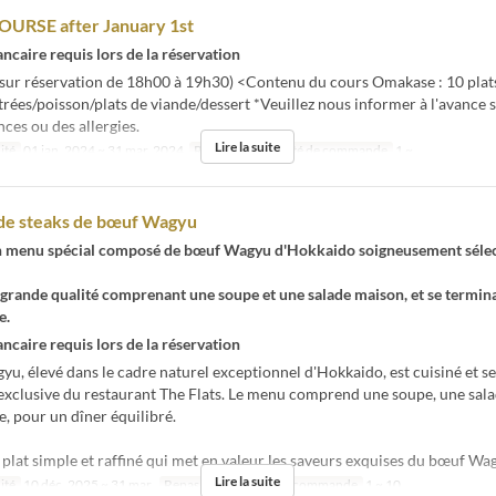
URSE after January 1st
ncaire requis lors de la réservation
 sur réservation de 18h00 à 19h30) <Contenu du cours Omakase : 10 plats
ées/poisson/plats de viande/dessert *Veuillez nous informer à l'avance s
nces ou des allergies.
Lire la suite
ité
01 jan. 2024 ~ 31 mar. 2024
Repas
Dîner
Qté de commande
1 ~
de steaks de bœuf Wagyu
Un menu spécial composé de bœuf Wagyu d'Hokkaido soigneusement sélec
 grande qualité comprenant une soupe et une salade maison, et se termin
e.
ncaire requis lors de la réservation
u, élevé dans le cadre naturel exceptionnel d'Hokkaido, est cuisiné et se
exclusive du restaurant The Flats. Le menu comprend une soupe, une sala
, pour un dîner équilibré.
plat simple et raffiné qui met en valeur les saveurs exquises du bœuf Wa
Lire la suite
ité
10 déc. 2025 ~ 31 mar.
Repas
Dîner
Qté de commande
1 ~ 10