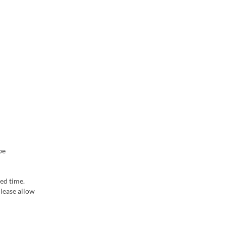
be
ed time.
Please allow