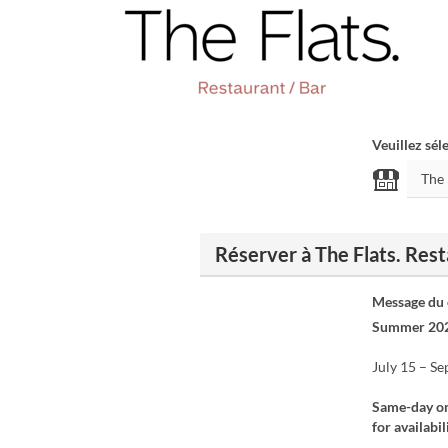
Veuillez sél
Réserver à The Flats. Rest
Message du
Summer 202
July 15 – S
Same-day onl
for availabili