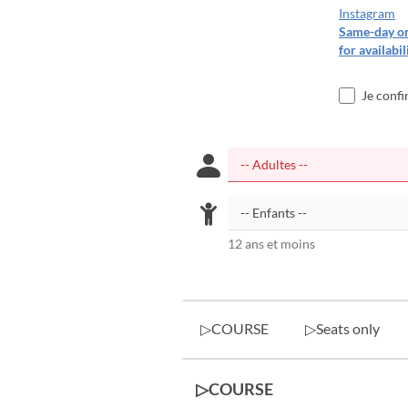
Instagram
Same-day onl
for availabili
Je confi
12 ans et moins
▷COURSE
▷Seats only
▷COURSE