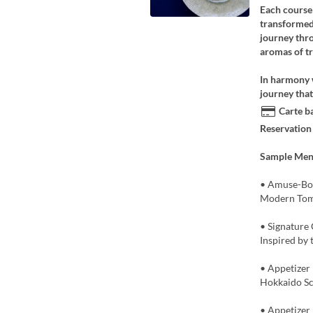
Each course 
transformed 
journey thro
aromas of tr
In harmony 
journey that
Carte ba
Reservation
Sample Me
• Amuse-Bo
Modern Tom
• Signature 
Inspired by 
• Appetizer
Hokkaido Sc
• Appetizer