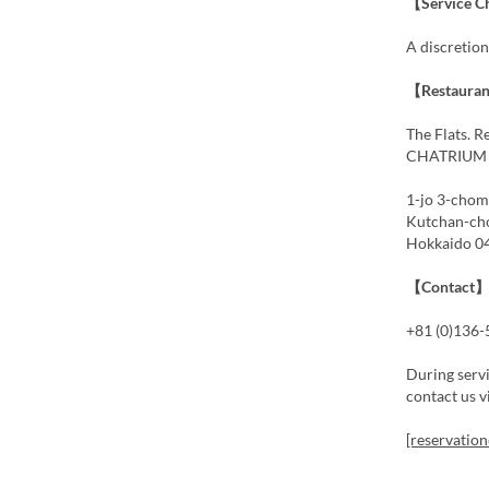
【Service C
A discretion
【Restauran
The Flats. R
CHATRIUM N
1-jo 3-chom
Kutchan-ch
Hokkaido 0
【Contact
+81 (0)136
During servi
contact us v
[reservation