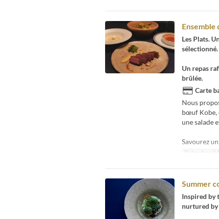
Ensemble d
Les Plats. 
sélectionné.
Un repas ra
brûlée.
Carte ba
Nous propos
bœuf Kobe, c
une salade e
Savourez un 
Dates de valid
Summer c
Inspired by 
nurtured by 