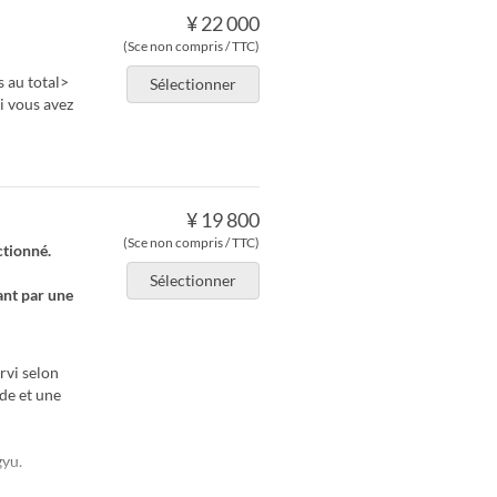
¥ 22 000
(Sce non compris / TTC)
 au total>
Sélectionner
i vous avez
¥ 19 800
(Sce non compris / TTC)
tionné.
Sélectionner
ant par une
rvi selon
de et une
gyu.