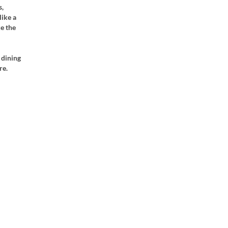
s,
like a
e the
 dining
re.