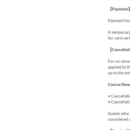
【Payment
Payment for 
A temporary
for card ver
【Cancellat
For no-shows
applied to t
up to the to
Course Rese
• Cancellati
• Cancellati
Guests who f
considered 