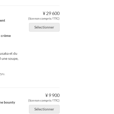
¥ 29 600
(Sce non compris / TTC)
ment
Sélectionner
e crème
usaka et du
d une soupe,
gyu.
¥ 9 900
(Sce non compris / TTC)
the bounty
Sélectionner