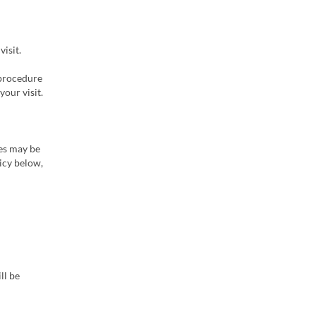
isit.
 procedure
your visit.
ges may be
licy below,
ll be