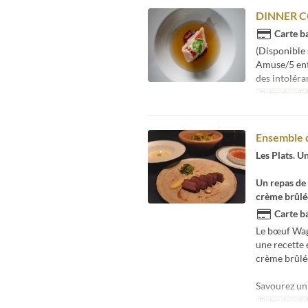
DINNER CO
Carte ba
(Disponible
Amuse/5 entr
des intoléra
Dates de valid
Ensemble 
Les Plats. 
Un repas de
crème brûlé
Carte ba
Le bœuf Wagy
une recette 
crème brûlée
Savourez un 
Dates de valid