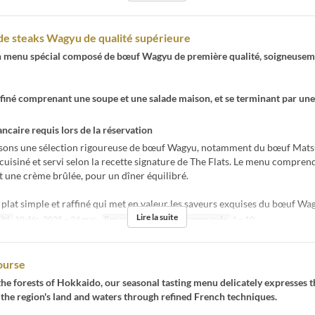
e steaks Wagyu de qualité supérieure
Un menu spécial composé de bœuf Wagyu de première qualité, soigneuse
ffiné comprenant une soupe et une salade maison, et se terminant par un
ncaire requis lors de la réservation
ons une sélection rigoureuse de bœuf Wagyu, notamment du bœuf Mats
uisiné et servi selon la recette signature de The Flats. Le menu compren
t une crème brûlée, pour un dîner équilibré.
plat simple et raffiné qui met en valeur les saveurs exquises du bœuf Wa
Lire la suite
ité
10 déc. 2025 ~ 24 mar.
Repas
Dîner
Qté de commande
1 ~ 10
ourse
the forests of Hokkaido, our seasonal tasting menu delicately expresses 
the region's land and waters through refined French techniques.