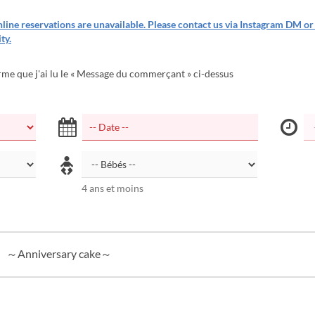
ine reservations are unavailable. Please contact us via Instagram DM o
ty.
rme que j'ai lu le « Message du commerçant » ci-dessus
4 ans et moins
～Anniversary cake～