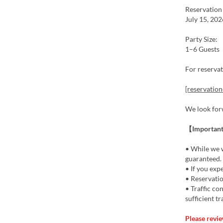
Reservation
July 15, 20
Party Size:
1–6 Guests
For reservat
[reservation
We look for
【Important
• While we w
guaranteed.
• If you expe
• Reservatio
• Traffic co
sufficient tr
Please revie