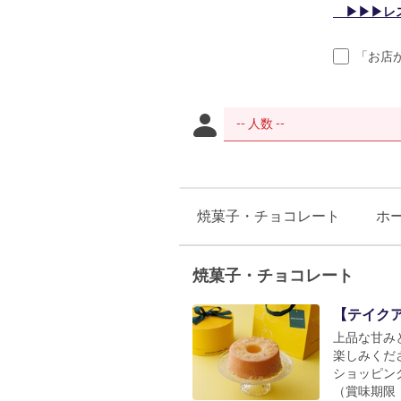
▶▶▶レ
「お店
焼菓子・チョコレート
ホ
焼菓子・チョコレート
【テイク
上品な甘み
楽しみくだ
ショッピン
（賞味期限：