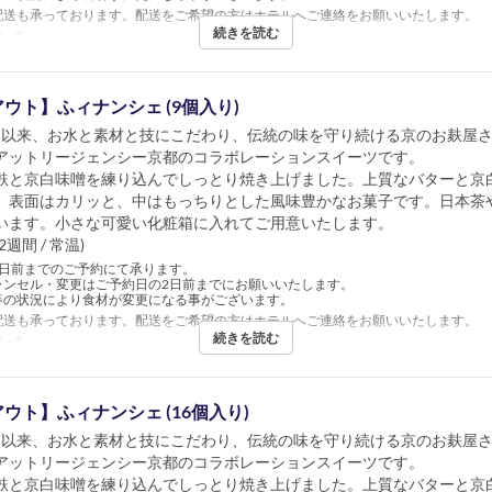
配送も承っております。配送をご希望の方はホテルへご連絡をお願いいたします。
続きを読む
 ~ 5
ウト】ふィナンシェ (9個入り)
年創業以来、お水と素材と技にこだわり、伝統の味を守り続ける京のお麸屋
アットリージェンシー京都のコラボレーションスイーツです。
麩と京白味噌を練り込んでしっとり焼き上げました。上質なバターと京
、表面はカリッと、中はもっちりとした風味豊かなお菓子です。日本茶
います。小さな可愛い化粧箱に入れてご用意いたします。
週間 / 常温)
5日前までのご予約にて承ります。
ャンセル・変更はご予約日の2日前までにお願いいたします。
等の状況により食材が変更になる事がございます。
配送も承っております。配送をご希望の方はホテルへご連絡をお願いいたします。
続きを読む
 ~ 5
ウト】ふィナンシェ (16個入り)
年創業以来、お水と素材と技にこだわり、伝統の味を守り続ける京のお麸屋
アットリージェンシー京都のコラボレーションスイーツです。
麩と京白味噌を練り込んでしっとり焼き上げました。上質なバターと京