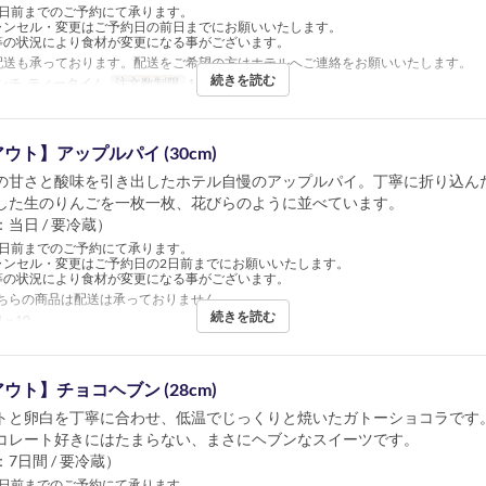
3日前までのご予約にて承ります。
ャンセル・変更はご予約日の前日までにお願いいたします。
等の状況により食材が変更になる事がございます。
配送も承っております。配送をご希望の方はホテルへご連絡をお願いいたします。
続きを読む
ンチ, ティータイム
注文数制限
1 ~ 5
ウト】アップルパイ (30cm)
の甘さと酸味を引き出したホテル自慢のアップルパイ。丁寧に折り込ん
した生のりんごを一枚一枚、花びらのように並べています。
当日 / 要冷蔵）
3日前までのご予約にて承ります。
ャンセル・変更はご予約日の2日前までにお願いいたします。
等の状況により食材が変更になる事がございます。
ちらの商品は配送は承っておりません。
続きを読む
 ~ 10
ウト】チョコヘブン (28cm)
トと卵白を丁寧に合わせ、低温でじっくりと焼いたガトーショコラです
コレート好きにはたまらない、まさにヘブンなスイーツです。
7日間 / 要冷蔵）
5日前までのご予約にて承ります