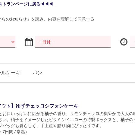
ストランページに戻る◀◀◀
からのお知らせ」を読み、内容を理解して同意する
ールケーキ
パン
アウト】ゆずチェッロシフォンケーキ
とお口いっぱいに広がる柚子の香り、リモンチェッロの爽やかで大人の
さい。柚子をイメージしたビタミンイエローの特製ボックスと、柚子の
グバッグも愛らしく、手土産や贈り物にぴったりです。
7日間 / 常温）