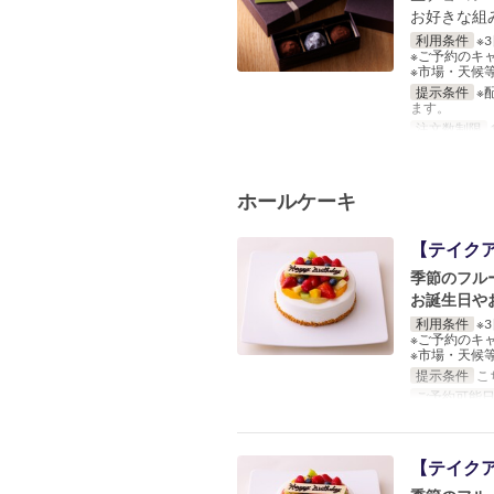
お好きな組
利用条件
※
※ご予約のキ
※市場・天候
提示条件
※
ます。
注文数制限
1
ホールケーキ
【テイクア
季節のフル
お誕生日や
利用条件
※
※ご予約のキ
※市場・天候
提示条件
こ
ご予約可能
【テイクア