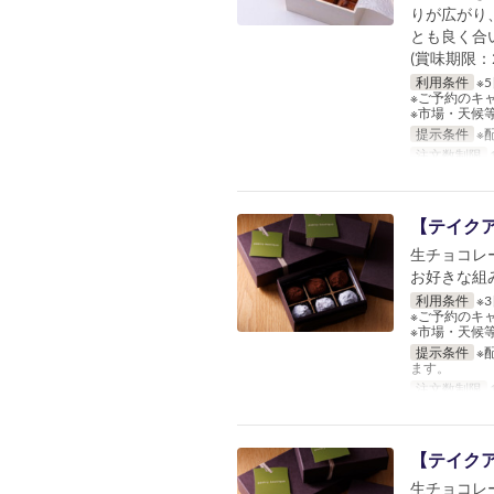
りが広がり
とも良く合
(賞味期限：2
利用条件
※
※ご予約のキ
※市場・天候
提示条件
※
注文数制限
1
【テイク
生チョコレ
お好きな組
利用条件
※
※ご予約のキ
※市場・天候
提示条件
※
ます。
注文数制限
1
【テイク
生チョコレ