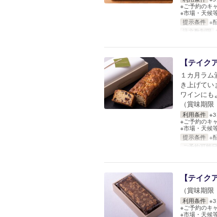
※ご予約のキ
※市場・天候
提示条件
※
注文数制限
1
【テイク
１カ月ラム
き上げてい
ワインにも
（賞味期限：
利用条件
※
※ご予約のキ
※市場・天候
提示条件
※
ご予約可能
【テイク
（賞味期限：
利用条件
※
※ご予約のキ
※市場・天候