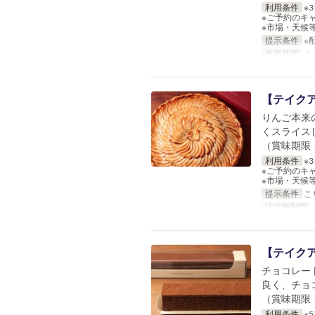
利用条件
※
※ご予約のキ
※市場・天候
提示条件
※
食事時間
ラ
【テイクア
りんご本来
くスライス
（賞味期限：
利用条件
※
※ご予約のキ
※市場・天候
提示条件
こ
注文数制限
1
【テイクア
チョコレー
良く、チョ
（賞味期限：
利用条件
※