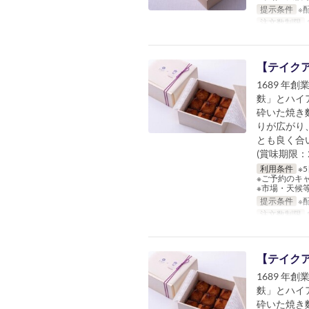
提示条件
※
注文数制限
1
【テイクア
1689 
麩」とハイ
砕いた焼き
りが広がり
とも良く合
(賞味期限：2
利用条件
※
※ご予約のキ
※市場・天候
提示条件
※
注文数制限
1
【テイクア
1689 
麩」とハイ
砕いた焼き