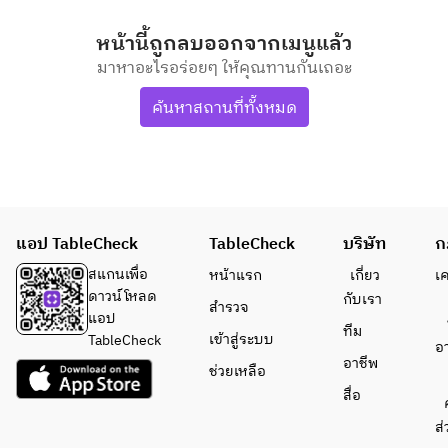
หน้านี้ถูกลบออกจากเมนูแล้ว
มาหาอะไรอร่อยๆ ให้คุณทานกันเถอะ
ค้นหาสถานที่ทั้งหมด
แอป TableCheck
TableCheck
บริษัท
ก
สแกนเพื่อ
หน้าแรก
เกี่ยว
เ
ดาวน์โหลด
กับเรา
สำรวจ
แอป
ทีม
เข้าสู่ระบบ
TableCheck
อ
อาชีพ
ช่วยเหลือ
สื่อ
ส่