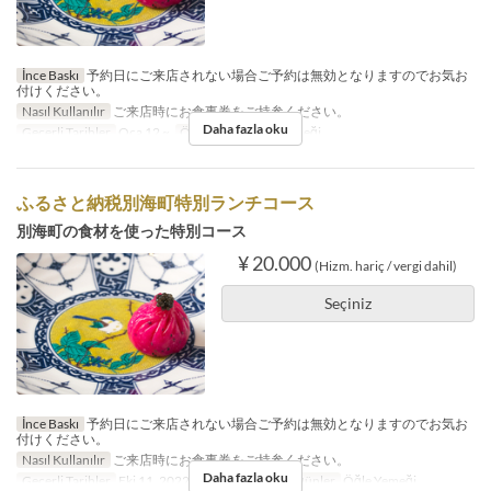
İnce Baskı
予約日にご来店されない場合ご予約は無効となりますのでお気お
付けください。
Nasıl Kullanılır
ご来店時にお食事券をご持参ください。
Daha fazla oku
Geçerli Tarihler
Oca 12 ~
Öğünler
Akşam Yemeği
ふるさと納税別海町特別ランチコース
別海町の食材を使った特別コース
¥ 20.000
(Hizm. hariç / vergi dahil)
Seçiniz
İnce Baskı
予約日にご来店されない場合ご予約は無効となりますのでお気お
付けください。
Nasıl Kullanılır
ご来店時にお食事券をご持参ください。
Daha fazla oku
Geçerli Tarihler
Eki 11, 2022 ~ Kas 30, 2023
Öğünler
Öğle Yemeği