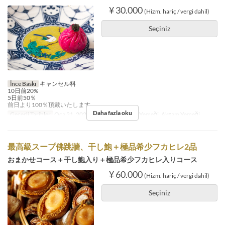
¥ 30.000
(Hizm. hariç / vergi dahil)
Seçiniz
İnce Baskı
キャンセル料
10日前20%
5日前50％
前日より100％頂戴いたします。
Daha fazla oku
Geçerli Tarihler
Oca 21, 2025 ~
Öğünler
Öğle Yemeği, Akşam Yemeği
最高級スープ佛跳牆、干し鮑＋極品希少フカヒレ2品
おまかせコース＋干し鮑入り＋極品希少フカヒレ入りコース
¥ 60.000
(Hizm. hariç / vergi dahil)
Seçiniz