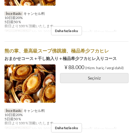
İnce Baskı
キャンセル料
10日前20%
5日前50％
前日より100％頂戴いたします。
Daha fazla oku
Geçerli Tarihler
Nis 30, 2022 ~
Öğünler
Öğle Yemeği, Akşam Yemeği
熊の掌、最高級スープ佛跳牆、極品希少フカヒレ
おまかせコース＋干し鮑入り＋極品希少フカヒレ入りコース
¥ 88.000
(Hizm. hariç / vergi dahil)
Seçiniz
İnce Baskı
キャンセル料
10日前20%
5日前50％
前日より100％頂戴いたします。
Daha fazla oku
Geçerli Tarihler
Nis 30, 2022 ~
Öğünler
Öğle Yemeği, Akşam Yemeği