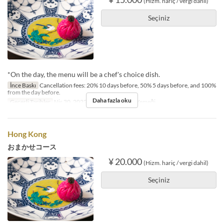
(Hizm. hariç / vergi dahil)
Seçiniz
*On the day, the menu will be a chef's choice dish.
İnce Baskı
Cancellation fees: 20% 10 days before, 50% 5 days before, and 100%
from the day before.
Daha fazla oku
Geçerli Tarihler
Nis 30, 2022 ~
Öğünler
Öğle Yemeği
Hong Kong
おまかせコース
¥ 20.000
(Hizm. hariç / vergi dahil)
Seçiniz