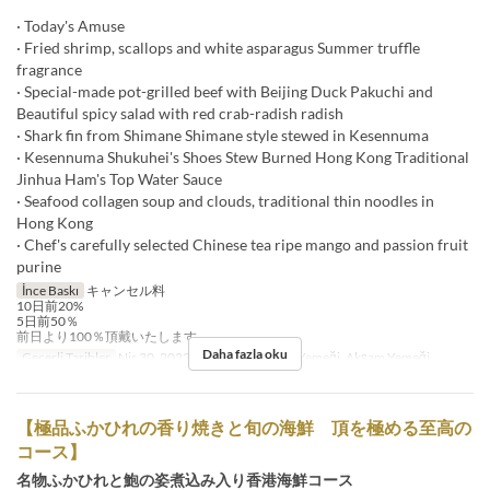
· Today's Amuse
· Fried shrimp, scallops and white asparagus Summer truffle
fragrance
· Special-made pot-grilled beef with Beijing Duck Pakuchi and
Beautiful spicy salad with red crab-radish radish
· Shark fin from Shimane Shimane style stewed in Kesennuma
· Kesennuma Shukuhei's Shoes Stew Burned Hong Kong Traditional
Jinhua Ham's Top Water Sauce
· Seafood collagen soup and clouds, traditional thin noodles in
Hong Kong
· Chef's carefully selected Chinese tea ripe mango and passion fruit
purine
İnce Baskı
キャンセル料
10日前20%
5日前50％
前日より100％頂戴いたします。
Daha fazla oku
Geçerli Tarihler
Nis 30, 2022 ~
Öğünler
Öğle Yemeği, Akşam Yemeği
【極品ふかひれの香り焼きと旬の海鮮 頂を極める至高の
コース】
名物ふかひれと鮑の姿煮込み入り香港海鮮コース