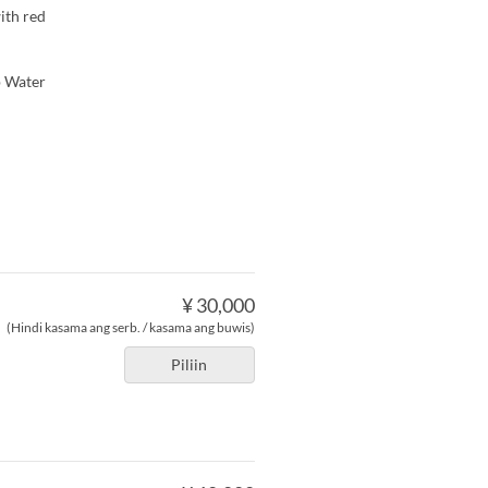
ith red
p Water
¥ 30,000
(Hindi kasama ang serb. / kasama ang buwis)
Piliin