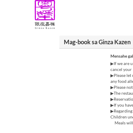
Mag-book sa Ginza Kazen
Mensahe gal
▶If we are u
cancel your 
▶Please let 
any food all
▶Please not
▶The restau
▶Reservatio
▶If you have
▶Regarding
Children und
Meals will b