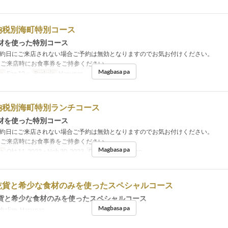
納税別海町特別コース
材を使った特別コース
約日にご来店されない場合ご予約は無効となりますのでお気お付けください。
ご来店時にお食事券をご持参ください。
Magbasa pa
sa
Ene 12 ~
Pagkain
Hapunan
納税別海町特別ランチコース
材を使った特別コース
約日にご来店されない場合ご予約は無効となりますのでお気お付けください。
ご来店時にお食事券をご持参ください。
Magbasa pa
sa
Okt 11, 2022 ~ Nob 30, 2023
Pagkain
Tanghalian
乾貨と希少な食材のみを使ったスペシャルコース
貨と希少な食材のみを使ったスペシャルコース
Magbasa pa
halian, Hapunan