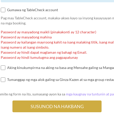
Gumawa ng TableCheck account
Pag may TableCheck account, makaka-akses kayo sa inyong kasaysayan ng
na mga booking.
Password ay masyadong maikli (pinakakonti ay 12 character)
Password ay masyadong mahina
Password ay kailangan mayroong kahit na isang malaking titik, isang malii
isang numero at isang simbolo.
Password ay hindi dapat maglaman ng bahagi ng Email.
Password ay hindi tumutugma ang pagpapatunay
Aking kinukumpirma na aking na basa ang Mensahe galing sa Mangang
Tumanggap ng mga alok galing sa Ginza Kazen at sa mga group resta
umite ng form na ito, sumasang-ayon ka sa
mga kaugnay na tuntunin at p