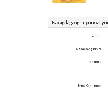
Karagdagang impormasyo
Layunin
Nakaraang Bisita
Tanong 1
Mga Kahilingan