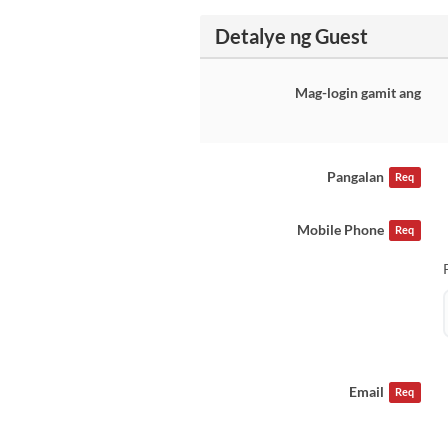
Detalye ng Guest
Mag-login gamit ang
Pangalan
Req
Mobile Phone
Req
Email
Req