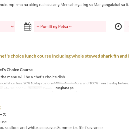
inukumpirma na aking na basa ang Mensahe galing sa Mangangalakal sa it
hef's choice lunch course including whole stewed shark fin and
ef's Choice Course
 the menu will be a chef's choice dish.
ncellation fees: 20% 10 days before, 50% 5 days before, and 100% from the day before.
Magbasa pa
sa
Abr 30, 2022 ~
Pagkain
Tanghalian
g
ース
muse
mp, scallops and white asparagus Summer truffle fragrance