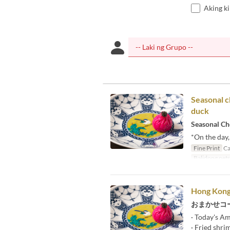
Aking k
Seasonal c
duck
Seasonal Ch
*On the day,
Fine Print
Ca
Balidong pet
Hong Kon
おまかせコ
· Today's A
· Fried shri