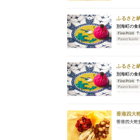
ふるさと
別海町の食
Fine Print
予
Paano kunin
Balidong pet
ふるさと
別海町の食
Fine Print
予
Paano kunin
Balidong pet
香港四大
香港四大乾
Pagkain
Tang