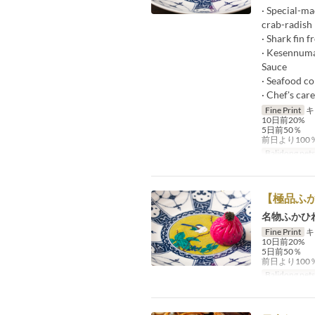
· Special-ma
crab-radish 
· Shark fin
· Kesennuma
Sauce
· Seafood co
· Chef's car
Fine Print
キ
10日前20%
5日前50％
前日より10
Balidong pet
【極品ふ
名物ふかひ
Fine Print
キ
10日前20%
5日前50％
前日より10
Balidong pet