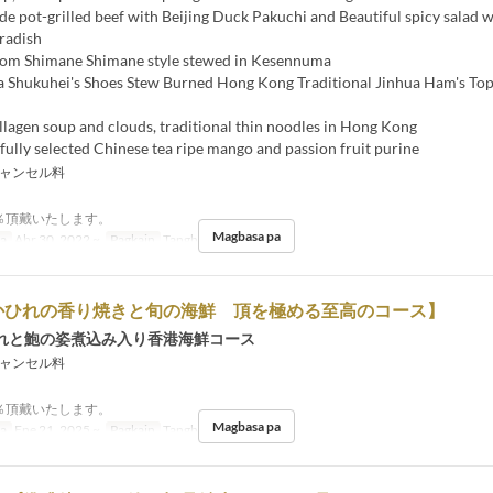
de pot-grilled beef with Beijing Duck Pakuchi and Beautiful spicy salad w
radish
 from Shimane Shimane style stewed in Kesennuma
 Shukuhei's Shoes Stew Burned Hong Kong Traditional Jinhua Ham's To
llagen soup and clouds, traditional thin noodles in Hong Kong
efully selected Chinese tea ripe mango and passion fruit purine
ャンセル料
0％頂戴いたします。
Magbasa pa
sa
Abr 30, 2022 ~
Pagkain
Tanghalian, Hapunan
かひれの香り焼きと旬の海鮮 頂を極める至高のコース】
れと鮑の姿煮込み入り香港海鮮コース
ャンセル料
0％頂戴いたします。
Magbasa pa
sa
Ene 21, 2025 ~
Pagkain
Tanghalian, Hapunan