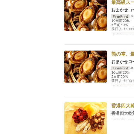
最高級ス
おまかせコ
Fine Print
キ
10日前20%
5日前50％
前日より10
Balidong pet
熊の掌、
おまかせコ
Fine Print
キ
10日前20%
5日前50％
前日より10
Balidong pet
香港四大
香港四大乾
Pagkain
Tang