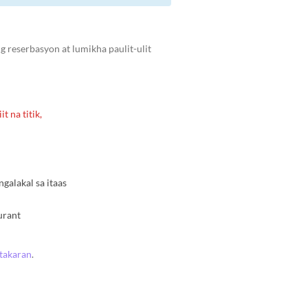
 reserbasyon at lumikha paulit-ulit
t na titik,
alakal sa itaas
urant
atakaran
.