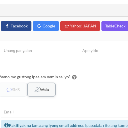
Facebook
Google
Yahoo! JAPAN
TableCheck
Paano mo gustong ipaalam namin sa iyo?
SMS
Wala
Pakitiyak na tama ang iyong email address.
Ipapadala rito ang kump