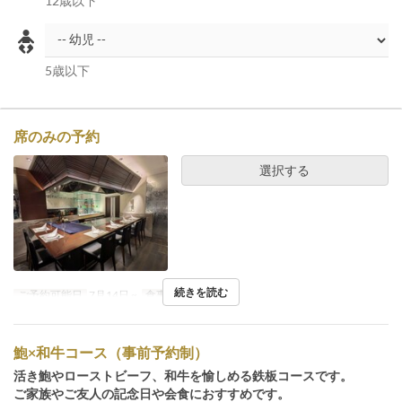
12歳以下
5歳以下
席のみの予約
選択する
続きを読む
ご予約可能日
7月14日 ~
食事時間
ディナー
鮑×和牛コース（事前予約制）
活き鮑やローストビーフ、和牛を愉しめる鉄板コースです。
ご家族やご友人の記念日や会食におすすめです。