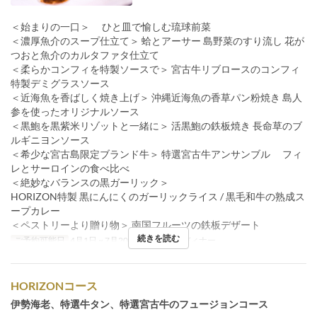
＜始まりの一口＞ ひと皿で愉しむ琉球前菜
＜濃厚魚介のスープ仕立て＞ 蛤とアーサー 島野菜のすり流し 花が
つおと魚介のカルタファタ仕立て
＜柔らかコンフィを特製ソースで＞ 宮古牛リブロースのコンフィ
特製デミグラスソース
＜近海魚を香ばしく焼き上げ＞ 沖縄近海魚の香草パン粉焼き 島人
参を使ったオリジナルソース
＜黒鮑を黒紫米リゾットと一緒に＞ 活黒鮑の鉄板焼き 長命草のブ
ルギニヨンソース
＜希少な宮古島限定ブランド牛＞ 特選宮古牛アンサンブル フィ
レとサーロインの食べ比べ
＜絶妙なバランスの黒ガーリック＞
HORIZON特製 黒にんにくのガーリックライス / 黒毛和牛の熟成ス
ープカレー
＜ペストリーより贈り物＞ 南国フルーツの鉄板デザート
続きを読む
ご予約可能日
4月1日 ~ 7月20日
食事時間
ディナー
HORIZONコース
伊勢海老、特選牛タン、特選宮古牛のフュージョンコース