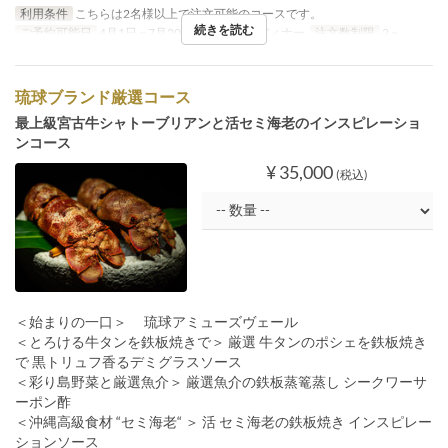
利用条件
こちらは2名様以上で注文可能のコースです。
続きを読む
ご予約可能日
4月1日 ~ 7月20日
食事時間
ディナー
注文数制限
2 ~
琉球ブランド厳選コース
最上級宮古牛シャトーブリアンと活セミ海老のインスピレーショ
ンコース
¥ 35,000
(税込)
＜始まりの一口＞ 琉球アミューズヴェール
＜とろける牛タンを鉄板焼きで＞ 厳選 牛タンのポシェを鉄板焼き
で 黒トリュフ香るデミグラスソース
＜彩り島野菜と厳選魚介＞ 厳選魚介の鉄板蒸篭蒸し シークワーサ
ーポン酢
＜沖縄高級食材 “セミ海老“ ＞ 活 セミ海老の鉄板焼き インスピレー
ションソース