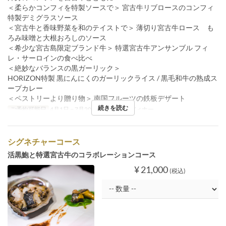
＜柔らかコンフィを特製ソースで＞ 宮古牛リブロースのコンフィ
特製デミグラスソース
＜宮古牛と香味野菜を和のテイストで＞ 薄切り宮古牛ロース も
ろみ味噌と大根おろしのソース
＜希少な宮古島限定ブランド牛＞ 特選宮古牛アンサンブル フィ
レ・サーロインの食べ比べ
＜絶妙なバランスの黒ガーリック＞
HORIZON特製 黒にんにくのガーリックライス / 黒毛和牛の熟成ス
ープカレー
＜ペストリーより贈り物＞ 南国フルーツの鉄板デザート
続きを読む
ご予約可能日
4月1日 ~ 7月20日
食事時間
ディナー
シグネチャーコース
活黒鮑と特選宮古牛のコラボレーションコース
¥ 21,000
(税込)