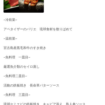
~冷前菜~
アペタイザーのバリエ 琉球食材を散りばめて
~温前菜~
宮古島産黒毛和牛のすき焼き
~魚料理 一皿目~
厳選魚介類のセイロ蒸し
~魚料理二皿目~
活鮑の鉄板焼き 長命草バターソース
~魚料理 三皿目~
琉球セミエビの鉄板焼き キャビア添え 島人参ソース