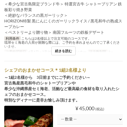
＜希少な宮古島限定ブランド牛＞ 特選宮古牛 シャトーブリアン 鉄
板彩り焼き野菜
＜絶妙なバランスの黒ガーリック＞
HORIZON特製 黒にんにくのガーリックライス / 黒毛和牛の熟成ス
ープカレー
＜ペストリーより贈り物＞ 南国フルーツの鉄板デザート
利用条件
こちらは2名様以上で注文可能のコースです。
琉球セミ海老の入荷が困難な際には、ご予約を承れませんのでご了承くださ
いませ。
続きを読む
ご予約可能日
4月1日 ~ 7月20日
食事時間
ディナー
注文数制限
2 ~
シェフのおまかせコース＊1組2名様より
～1組2名様から 3日前までにご予約ください～
宮古島産黒毛和牛のシャトーブリアンや
希少な沖縄県産セミ海老、活鮑など最高級の食材を取り入れたシ
ェフのおまかせコース。
特別なディナーに是非お愉しみ頂けます。
¥ 45,000
(税込)