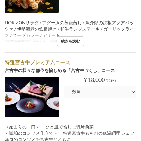
HORIZONサラダ / アグー豚の蒸籠蒸し / 魚介類の鉄板アクアパッ
ツァ / 伊勢海老の鉄板焼き / 和牛ランプステーキ / ガーリックライ
ス / スープカレー / デザート
続きを読む
ご予約可能日
7月21日 ~
食事時間
ディナー
特選宮古牛プレミアムコース
宮古牛の様々な部位を愉しめる「宮古牛づくし」コース
¥ 18,000
(税込)
＜始まりの一口＞ ひと皿で愉しむ琉球前菜
＜琥珀のコンソメ仕立て＞ 特選宮古牛もも肉の低温調理 シェフ
渾身のコンソメを宮古牛とともに