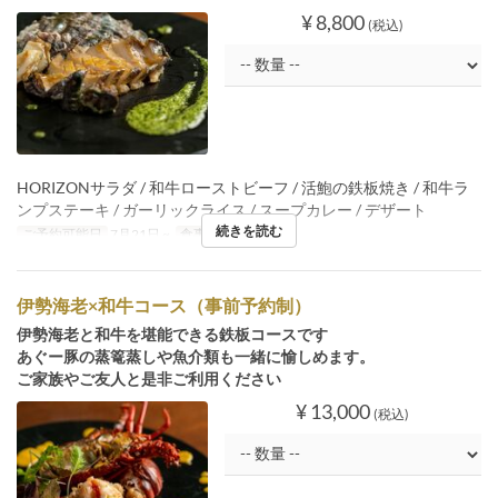
¥ 8,800
(税込)
HORIZONサラダ / 和牛ローストビーフ / 活鮑の鉄板焼き / 和牛ラ
ンプステーキ / ガーリックライス / スープカレー / デザート
続きを読む
ご予約可能日
7月21日 ~
食事時間
ディナー
伊勢海老×和牛コース（事前予約制）
伊勢海老と和牛を堪能できる鉄板コースです
あぐー豚の蒸篭蒸しや魚介類も一緒に愉しめます。
ご家族やご友人と是非ご利用ください
¥ 13,000
(税込)