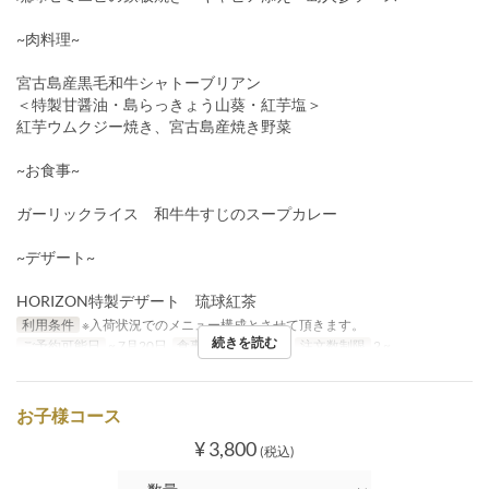
~肉料理~
宮古島産黒毛和牛シャトーブリアン
＜特製甘醤油・島らっきょう山葵・紅芋塩＞
紅芋ウムクジー焼き、宮古島産焼き野菜
~お食事~
ガーリックライス 和牛牛すじのスープカレー
~デザート~
HORIZON特製デザート 琉球紅茶
利用条件
※入荷状況でのメニュー構成とさせて頂きます。
続きを読む
ご予約可能日
~ 7月20日
食事時間
ディナー
注文数制限
2 ~
お子様コース
¥ 3,800
(税込)