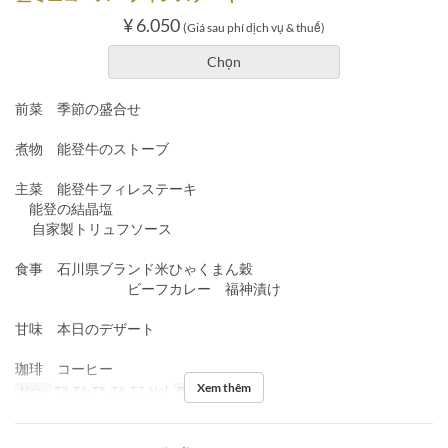
¥ 6.050
(Giá sau phí dịch vụ & thuế)
Chọn
前菜 季節の盛合せ
煮物 能登牛のストーブ
主菜 能登牛フィレステーキ
能登の結晶塩
自家製トリュフソース
食事 石川県ブランド米ひゃくまん穀
ビーフカレー 福神漬け
甘味 本日のデザート
珈琲 コーヒー
Xem thêm
Ngày
T3, T4, T5, T6, T7, Hol
Bữa
Bữa trưa