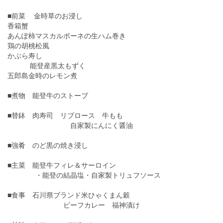
■前菜 金時草のお浸し
香箱蟹
あんぽ柿マスカルポーネの生ハム巻き
鶏の胡桃松風
かぶら寿し
能登産黒太もずく
五郎島金時のレモン煮
■煮物 能登牛のストーブ
■替鉢 肉寿司 リブロース 牛もも
自家製にんにく醤油
■強肴 のど黒の焼き浸し
■主菜 能登牛フィレ＆サーロイン
・能登の結晶塩・自家製トリュフソース
■食事 石川県ブランド米ひゃくまん穀
ビーフカレー 福神漬け