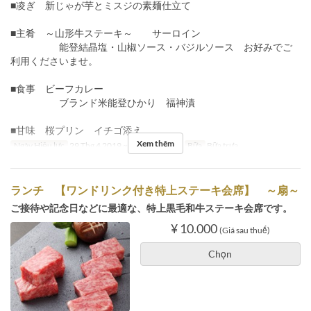
■凌ぎ 新じゃが芋とミスジの素麺仕立て
■主肴 ～山形牛ステーキ～ サーロイン
能登結晶塩・山椒ソース・バジルソース お好みでご
利用くださいませ。
■食事 ビーフカレー
ブランド米能登ひかり 福神漬
■甘味 桜プリン イチゴ添え
Xem thêm
Ngày Hiệu lực
29 Thg 4 2019 ~ 05 Thg 5 2019
Bữa
Bữa trưa
ランチ 【ワンドリンク付き特上ステーキ会席】 ～扇～
ご接待や記念日などに最適な、特上黒毛和牛ステーキ会席です。
¥ 10.000
(Giá sau thuế)
Chọn