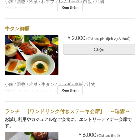
小鉢 / 温物 / 冷菜 / 和牛フィレ / サラダ / 白飯 / 汁物
Xem thêm
Bữa
Bữa trưa
牛タン御膳
¥ 2.000
(Giá sau phí dịch vụ & thuế)
Chọn
小鉢 / 温物 / 冷菜 / 牛タン / サラダ / 白飯 / 汁物
Xem thêm
Ngày
T2, T3, T4, T5, T6, T7, Hol
Bữa
Bữa trưa
ランチ 【ワンドリンク付きステーキ会席】 ～瑞雲～
お試し利用やカジュアルなご会食に、エントリーディナー会席で
す。
¥ 6.000
(Giá sau thuế)