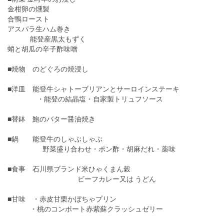
金柑卵の燻製
合鴨ロースト
アスパラ生ハム巻き
能登産黒太もずく
蛸と胡瓜の辛子酢味噌
■焼物 のどぐろの焼浸し
■洋皿 能登牛シャトーブリアンとサーロインステーキ
・能登の結晶塩・自家製トリュフソース
■替鉢 鮑のバター醤油焼き
■鍋 能登牛のしゃぶしゃぶ
野菜盛り合わせ・ポン酢・胡麻だれ・薬味
■食事 石川県ブランド米ひゃくまん穀
ビーフカレー又は うどん
■甘味 ・赤皮甘栗かぼちゃプリン
・桃のコンポート赤紫蘇クラッシュゼリー