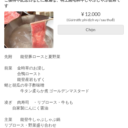
す
¥ 12.000
(Giá trước phí dịch vụ / sau thuế)
Chọn
先附 能登豚ロースと夏野菜
前菜 金時草のお浸し
合鴨ロースト
能登産岩もずく
蛸と胡瓜の辛子酢味噌
牛タン柔らか煮 ゴールデンマスタード
凌ぎ 肉寿司 ・リブロース・牛もも
自家製にんにく醤油
主菜 能登牛しゃぶしゃぶ鍋
リブロース・野菜盛り合わせ