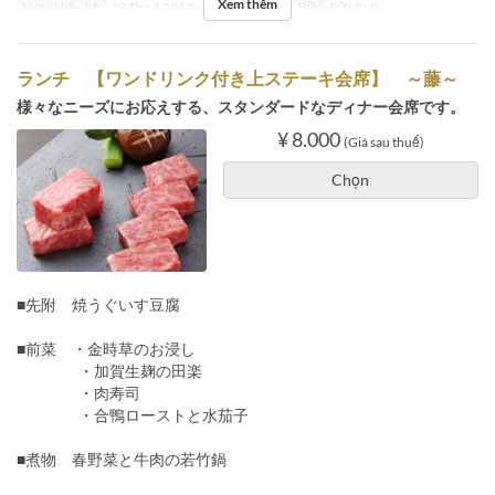
Xem thêm
Ngày Hiệu lực
29 Thg 4 2019 ~ 05 Thg 5 2019
Bữa
Bữa trưa
ランチ 【ワンドリンク付き上ステーキ会席】 ～藤～
様々なニーズにお応えする、スタンダードなディナー会席です。
¥ 8.000
(Giá sau thuế)
Chọn
■先附 焼うぐいす豆腐
■前菜 ・金時草のお浸し
・加賀生麹の田楽
・肉寿司
・合鴨ローストと水茄子
■煮物 春野菜と牛肉の若竹鍋