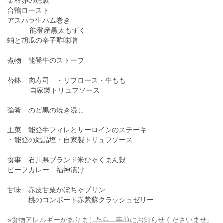
金柑卵の燻製
合鴨ロースト
アスパラ生ハム巻き
能登産黒太もずく
蛸と胡瓜の辛子酢味噌
煮物 能登牛のストーブ
替鉢 肉寿司 ・リブロース・牛もも
自家製トリュフソース
強肴 のど黒の焼き浸し
主菜 能登牛フィレとサーロインのステーキ
・能登の結晶塩・自家製トリュフソース
食事 石川県ブランド米ひゃくまん穀
ビーフカレー 福神漬け
甘味 赤皮甘栗かぼちゃプリン
桃のコンポート赤紫蘇クラッシュゼリー
※食物アレルギーがありましたら、事前にお知らせくださいませ。