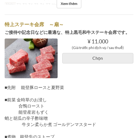
Xem thêm
Ngày
T2, T3, T4, T5, T6, T7, Hol
Bữa
Bữa tối
特上ステーキ会席 ～扇～
ご接待や記念日などに最適な、特上黒毛和牛ステーキ会席です。
¥ 11.000
(Giá trước phí dịch vụ / sau thuế)
Chọn
■先附 能登豚ロースと夏野菜
■前菜 金時草のお浸し
合鴨ロースト
能登産岩もずく
蛸と胡瓜の辛子酢味噌
牛タン柔らか煮 ゴールデンマスタード
■煮物 能登牛のストーブ