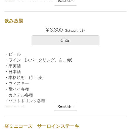
Xem thêm
Ngày
T2, T3, T4, T5, T6, T7, Hol
Bữa
Bữa tối
飲み放題
¥ 3.300
(Giá sau thuế)
Chọn
・ビール
・ワイン (スパークリング、白、赤)
・果実酒
・日本酒
・本格焼酎 (芋、麦)
・ウィスキー
・酎ハイ各種
・カクテル各種
・ソフトドリンク各種
Xem thêm
Bữa
Bữa tối
昼ミニコース サーロインステーキ