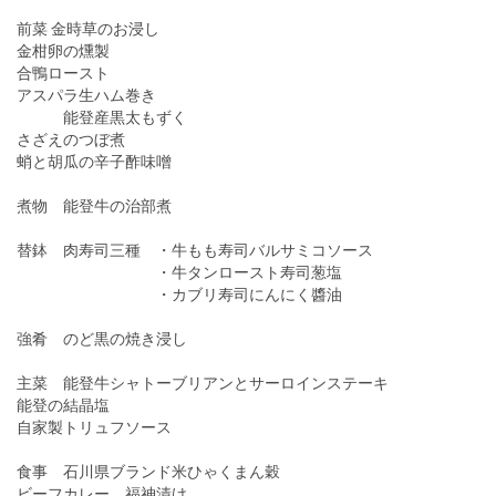
前菜 金時草のお浸し
金柑卵の燻製
合鴨ロースト
アスパラ生ハム巻き
能登産黒太もずく
さざえのつぼ煮
蛸と胡瓜の辛子酢味噌
煮物 能登牛の治部煮
替鉢 肉寿司三種 ・牛もも寿司バルサミコソース
・牛タンロースト寿司葱塩
・カブリ寿司にんにく醬油
強肴 のど黒の焼き浸し
主菜 能登牛シャトーブリアンとサーロインステーキ
能登の結晶塩
自家製トリュフソース
食事 石川県ブランド米ひゃくまん穀
ビーフカレー 福神漬け