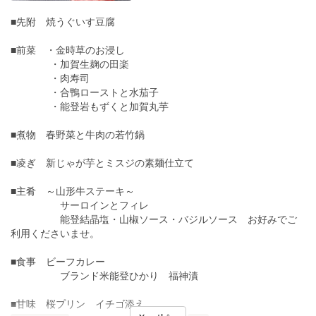
■先附 焼うぐいす豆腐
■前菜 ・金時草のお浸し
・加賀生麹の田楽
・肉寿司
・合鴨ローストと水茄子
・能登岩もずくと加賀丸芋
■煮物 春野菜と牛肉の若竹鍋
■凌ぎ 新じゃが芋とミスジの素麺仕立て
■主肴 ～山形牛ステーキ～
サーロインとフィレ
能登結晶塩・山椒ソース・バジルソース お好みでご
利用くださいませ。
■食事 ビーフカレー
ブランド米能登ひかり 福神漬
■甘味 桜プリン イチゴ添え