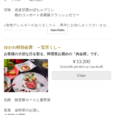
甘味 赤皮甘栗かぼちゃプリン
桃のコンポート赤紫蘇クラッシュゼリー
※食物アレルギーがありましたら、事前にお知らせくださいませ。
Xem thêm
Ngày
T2, T3, T4, T5, T6, T7, Hol
Bữa
Bữa tối
ゆかわ特別会席 ～宝尽くし～
お客様の大切な日を彩る、料理長お奨めの「肉会席」です。
¥ 13.200
(Giá trước phí dịch vụ / sau thuế)
Chọn
先附 能登豚ロースと夏野菜
前菜 金時草のお浸し