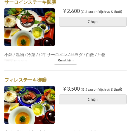
サーロインステーキ御膳
¥ 2.600
(Giá sau phí dịch vụ & thuế)
Chọn
小鉢 / 温物 / 冷菜 / 和牛サーロイン / サラダ / 白飯 / 汁物
Xem thêm
Bữa
Bữa trưa
フィレステーキ御膳
¥ 3.500
(Giá sau phí dịch vụ & thuế)
Chọn