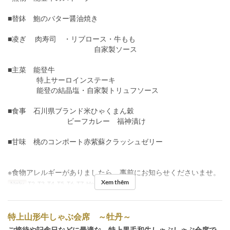
■替鉢 鮑のバター醤油焼き
■凌ぎ 肉寿司 ・リブロース・牛もも
自家製ソース
■主菜 能登牛
特上サーロインステーキ
能登の結晶塩・自家製トリュフソース
■食事 石川県ブランド米ひゃくまん穀
ビーフカレー 福神漬け
■甘味 桃のコンポート赤紫蘇クラッシュゼリー
※食物アレルギーがありましたら、事前にお知らせくださいませ。
Xem thêm
Ngày
T2, T3, T4, T5, T6, T7, Hol
Bữa
Bữa tối
特上山形牛しゃぶ会席 ～牡丹～
ご接待や記念日などに最適な、特上黒毛和牛しゃぶしゃぶ会席で