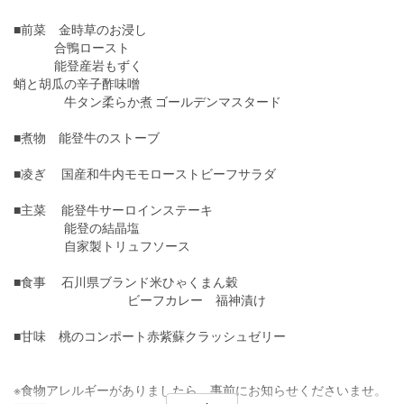
■前菜 金時草のお浸し
合鴨ロースト
能登産岩もずく
蛸と胡瓜の辛子酢味噌
牛タン柔らか煮 ゴールデンマスタード
■煮物 能登牛のストーブ
■凌ぎ 国産和牛内モモローストビーフサラダ
■主菜 能登牛サーロインステーキ
能登の結晶塩
自家製トリュフソース
■食事 石川県ブランド米ひゃくまん穀
ビーフカレー 福神漬け
■甘味 桃のコンポート赤紫蘇クラッシュゼリー
※食物アレルギーがありましたら、事前にお知らせくださいませ。