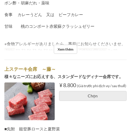
ポン酢・胡麻だれ・薬味
食事 カレーうどん 又は ビーフカレー
甘味 桃のコンポート赤紫蘇クラッシュゼリー
※食物アレルギーがありましたら、事前にお知らせくださいませ。
Xem thêm
Ngày
T2, T3, T4, T5, T6, T7, Hol
Bữa
Bữa tối
Giới hạn dặt món
2 ~ 10
上ステーキ会席 ～藤～
様々なニーズにお応えする、スタンダードなディナー会席です。
¥ 8.800
(Giá trước phí dịch vụ / sau thuế)
Chọn
■先附 能登豚ロースと夏野菜