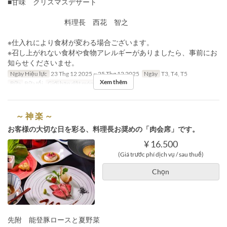
■甘味 クリスマスデザート
料理長 西花 智之
※仕入れにより食材が変わる場合ございます。
※召し上がれない食材や食物アレルギーがありましたら、事前にお
知らせくださいませ。
Ngày Hiệu lực
23 Thg 12 2025 ~ 25 Thg 12 2025
Ngày
T3, T4, T5
Xem thêm
Bữa
Bữa tối
Giới hạn dặt món
2 ~ 10
～ 神 楽 ～
お客様の大切な日を彩る、料理長お奨めの「肉会席」です。
¥ 16.500
(Giá trước phí dịch vụ / sau thuế)
Chọn
先附 能登豚ロースと夏野菜