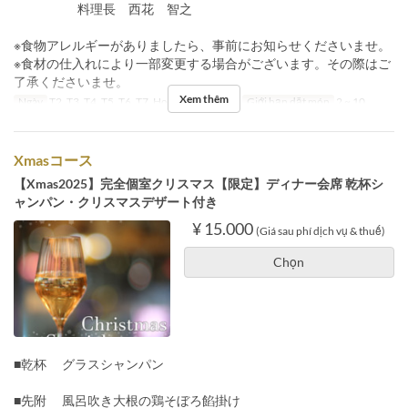
料理長 西花 智之
※食物アレルギーがありましたら、事前にお知らせくださいませ。
※食材の仕入れにより一部変更する場合がございます。その際はご
了承くださいませ。
Xem thêm
Ngày
T2, T3, T4, T5, T6, T7, Hol
Bữa
Bữa tối
Giới hạn dặt món
2 ~ 10
Xmasコース
【Xmas2025】完全個室クリスマス【限定】ディナー会席 乾杯シ
ャンパン・クリスマスデザート付き
¥ 15.000
(Giá sau phí dịch vụ & thuế)
Chọn
■乾杯 グラスシャンパン
■先附 風呂吹き大根の鶏そぼろ餡掛け