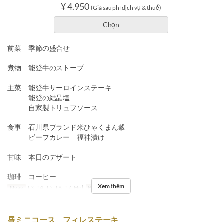
¥ 4.950
(Giá sau phí dịch vụ & thuế)
Chọn
前菜 季節の盛合せ
煮物 能登牛のストーブ
主菜 能登牛サーロインステーキ
能登の結晶塩
自家製トリュフソース
食事 石川県ブランド米ひゃくまん穀
ビーフカレー 福神漬け
甘味 本日のデザート
珈琲 コーヒー
Xem thêm
Ngày
T3, T4, T5, T6, T7, Hol
Bữa
Bữa trưa
昼ミニコース フィレステーキ