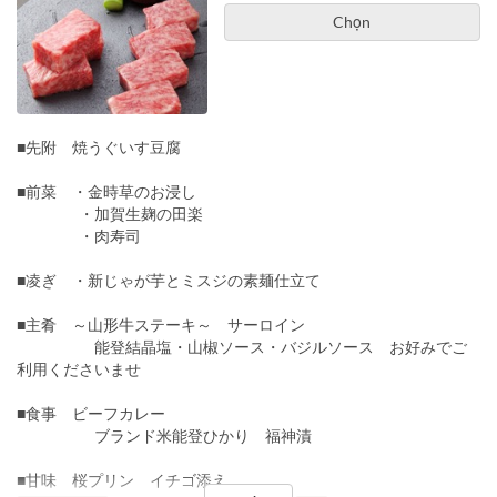
Chọn
■先附 焼うぐいす豆腐
■前菜 ・金時草のお浸し
・加賀生麹の田楽
・肉寿司
■凌ぎ ・新じゃが芋とミスジの素麺仕立て
■主肴 ～山形牛ステーキ～ サーロイン
能登結晶塩・山椒ソース・バジルソース お好みでご
利用くださいませ
■食事 ビーフカレー
ブランド米能登ひかり 福神漬
■甘味 桜プリン イチゴ添え